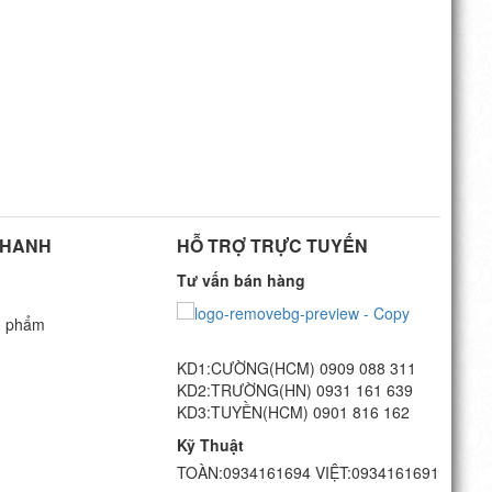
NHANH
HỖ TRỢ TRỰC TUYẾN
Tư vấn bán hàng
n phẩm
KD1:CƯỜNG(HCM) 0909 088 311
G
KD2:TRƯỜNG(HN) 0931 161 639
KD3:TUYỀN(HCM) 0901 816 162
Kỹ Thuật
TOÀN:0934161694 VIỆT:0934161691