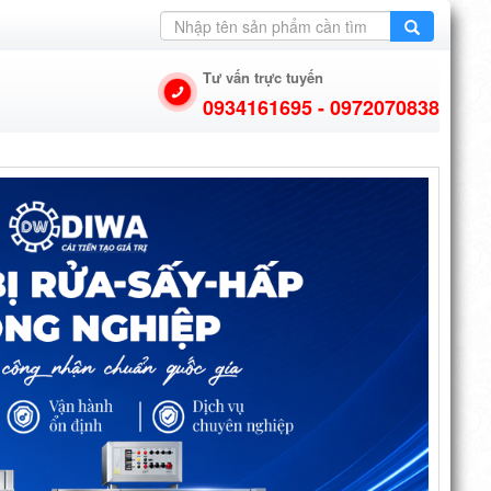
Tư vấn trực tuyến
0934161695 - 0972070838
N DỤNG
VIDEO
LIÊN HỆ