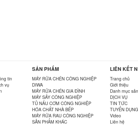
SẢN PHẨM
LIÊN KẾT 
ng tin
MÁY RỬA CHÉN CÔNG NGHIỆP
Trang chủ
ch vụ
DIWA
Giới thiệu
n
MÁY RỬA CHÉN GIA ĐÌNH
Danh mục sả
MÁY SẤY CÔNG NGHIỆP
DỊCH VỤ
TỦ NẤU CƠM CÔNG NGHIỆP
TIN TỨC
n
HÓA CHẤT NHÀ BẾP
TUYỂN DỤN
MÁY RỬA RAU CÔNG NGHIỆP
Video
SẢN PHẨM KHÁC
Liên hệ