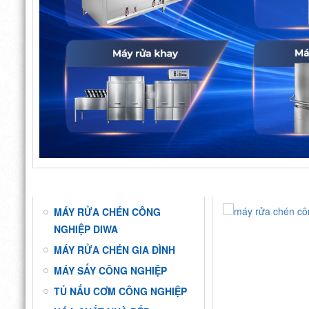
DANH MỤC
24053505_MAY-RU
MÁY RỬA CHÉN CÔNG
NGHIỆP DIWA
MÁY RỬA CHÉN GIA ĐÌNH
MÁY SẤY CÔNG NGHIỆP
TỦ NẤU CƠM CÔNG NGHIỆP