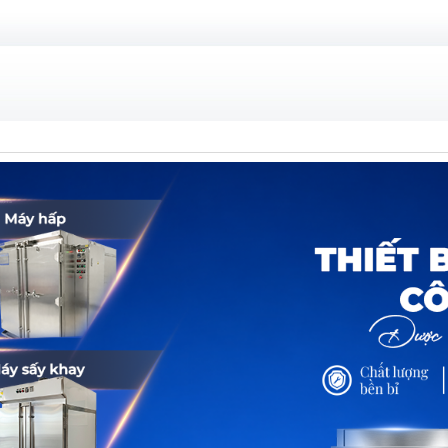
HẨM
DỊCH VỤ
TIN TỨC
TUYỂ