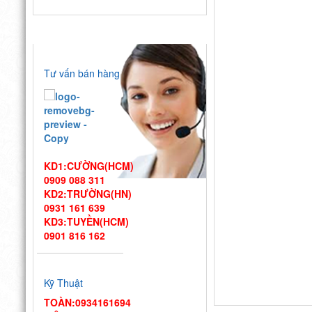
HỖ TRỢ TRỰC TUYẾN
Tư vấn bán hàng
KD1:CƯỜNG(HCM)
0909 088 311
KD2:TRƯỜNG(HN)
0931 161 639
KD3:TUYỀN(HCM)
0901 816 162
Thiết kế bếp
một chiều đạt
Kỹ Thuật
chuẩn VSATTP – Gợi ý quy
trình & thiết bị từ chuyên
TOÀN:0934161694