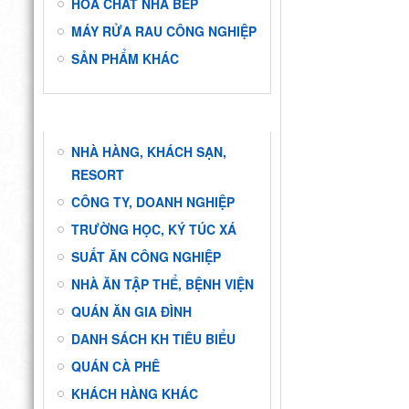
HÓA CHẤT NHÀ BẾP
MÁY RỬA RAU CÔNG NGHIỆP
SẢN PHẨM KHÁC
KHÁCH HÀNG
NHÀ HÀNG, KHÁCH SẠN,
RESORT
CÔNG TY, DOANH NGHIỆP
TRƯỜNG HỌC, KÝ TÚC XÁ
SUẤT ĂN CÔNG NGHIỆP
NHÀ ĂN TẬP THỂ, BỆNH VIỆN
QUÁN ĂN GIA ĐÌNH
DANH SÁCH KH TIÊU BIỂU
QUÁN CÀ PHÊ
KHÁCH HÀNG KHÁC