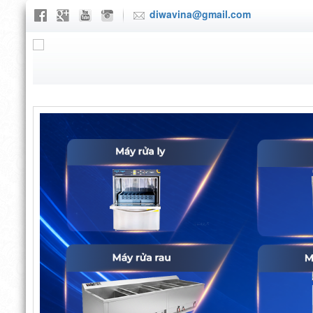
diwavina@gmail.com
TRANG CHỦ
GIỚI THIỆU
SẢN P