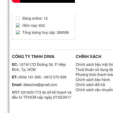
THỐNG KÊ
Đang online: 12
Hôm nay: 602
Tống lượng truy cập: 389588
CÔNG TY TNHH DIWA
CHÍNH SÁCH
ĐC:
107/6/17D Đường 38, P. Hiệp
Chính sách bảo mật thô
Bình, Tp. HCM
Thoả thuận sử dụng dị
Phương thức thanh toá
ĐT:
0934 161 695 - 0972 070 838
Chính sách bảo hành
Email:
diwavina@gmail.com
Chính sách đổi trả
Chính sách vận chuyể
MST: 0314251773 do sở kế hoạch và
đầu tư TP.HCM cấp ngày 27/02/2017