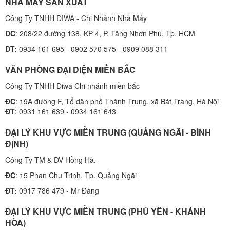
NHÀ MÁY SẢN XUẤT
Công Ty TNHH DIWA - Chi Nhánh Nhà Máy
DC
: 208/22 đường 138, KP 4, P. Tăng Nhơn Phú, Tp. HCM
ĐT:
0934 161 695 - 0902 570 575 - 0909 088 311
VĂN PHÒNG ĐẠI DIỆN MIỀN BẮC
Công Ty TNHH Diwa Chi nhánh miền bắc
ĐC
: 19A đường F, Tổ dân phố Thành Trung, xã Bát Tràng, Hà Nội
ĐT
: 0931 161 639 - 0934 161 643
ĐẠI LÝ KHU VỰC MIỀN TRUNG (QUẢNG NGÃI - BÌNH
ĐỊNH)
Công Ty TM & DV Hồng Hà.
ĐC
: 15 Phan Chu Trinh, Tp. Quảng Ngãi
ĐT:
0917 786 479 - Mr Đáng
ĐẠI LÝ KHU VỰC MIỀN TRUNG (PHÚ YÊN - KHÁNH
HÒA)