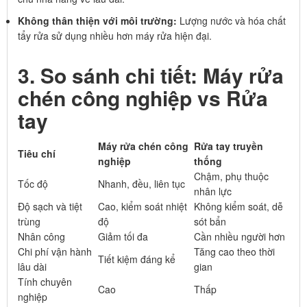
Không thân thiện với môi trường:
Lượng nước và hóa chất
tẩy rửa sử dụng nhiều hơn máy rửa hiện đại.
3. So sánh chi tiết: Máy rửa
chén công nghiệp vs Rửa
tay
Máy rửa chén công
Rửa tay truyền
Tiêu chí
nghiệp
thống
Chậm, phụ thuộc
Tốc độ
Nhanh, đều, liên tục
nhân lực
Độ sạch và tiệt
Cao, kiểm soát nhiệt
Không kiểm soát, dễ
trùng
độ
sót bẩn
Nhân công
Giảm tối đa
Cần nhiều người hơn
Chi phí vận hành
Tăng cao theo thời
Tiết kiệm đáng kể
lâu dài
gian
Tính chuyên
Cao
Thấp
nghiệp