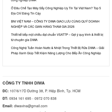
công nghiệp DIWA
Ở Đâu Chế Tạo Máy Sấy Công Nghiệp Uy Tín Tại Việt Nam? Top 5
Địa Chỉ Đáng Tin Cậy
BNI VIỆT NAM – CÔNG TY DIWA GIAO LƯU CÙNG QUÝ DOANH
NGHIỆP VÀ CÁC GIAN HÀNG THAM GIA 2026
Thiết kế bếp một chiều đạt chuẩn VSATTP – Gợi ý quy trình & thiết bị
từ chuyên gia DIWA
Công Nghệ Tuần Hoàn Nước & Nhiệt Trong Thiết Bị Rửa DIWA – Giải
Pháp Xanh Giúp Tiết Kiệm Năng Lượng Cho Bếp Ăn Công Nghiệp
CÔNG TY TNHH DIWA
ĐC:
107/6/17D Đường 38, P. Hiệp Bình, Tp. HCM
ĐT:
0934 161 695 - 0972 070 838
Email:
diwavina@gmail.com