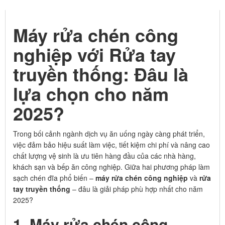
MÁY RỬA CHÉN CÔNG NGHIỆP VS RỬA TAY TRUYỀN
THỐNG: ĐÂU LÀ LỰA CHỌN CHO NĂM 2025?
Máy rửa chén công
nghiệp với Rửa tay
truyền thống: Đâu là
lựa chọn cho năm
2025?
Trong bối cảnh ngành dịch vụ ăn uống ngày càng phát triển,
việc đảm bảo hiệu suất làm việc, tiết kiệm chi phí và nâng cao
chất lượng vệ sinh là ưu tiên hàng đầu của các nhà hàng,
khách sạn và bếp ăn công nghiệp. Giữa hai phương pháp làm
sạch chén đĩa phổ biến –
máy rửa chén công nghiệp
và
rửa
tay truyền thống
– đâu là giải pháp phù hợp nhất cho năm
2025?
1. Máy rửa chén công