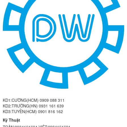
KD1:CƯỜNG(HCM) 0909 088 311
KD2:TRƯỜNG(HN) 0931 161 639
KD3:TUYỀN(HCM) 0901 816 162
Kỹ Thuật
TOÀN:0934161694 VIỆT:0934161691