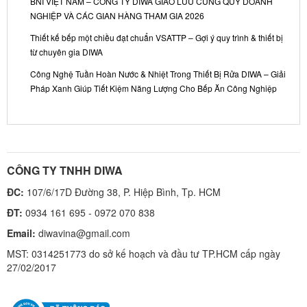
BNI VIỆT NAM – CÔNG TY DIWA GIAO LƯU CÙNG QUÝ DOANH
NGHIỆP VÀ CÁC GIAN HÀNG THAM GIA 2026
Thiết kế bếp một chiều đạt chuẩn VSATTP – Gợi ý quy trình & thiết bị
từ chuyên gia DIWA
Công Nghệ Tuần Hoàn Nước & Nhiệt Trong Thiết Bị Rửa DIWA – Giải
Pháp Xanh Giúp Tiết Kiệm Năng Lượng Cho Bếp Ăn Công Nghiệp
CÔNG TY TNHH DIWA
ĐC:
107/6/17D Đường 38, P. Hiệp Bình, Tp. HCM
ĐT:
0934 161 695 - 0972 070 838
Email:
diwavina@gmail.com
MST: 0314251773 do sở kế hoạch và đầu tư TP.HCM cấp ngày
27/02/2017