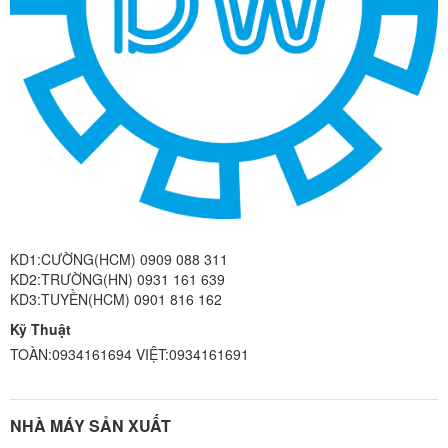
KD1:CƯỜNG(HCM) 0909 088 311
KD2:TRƯỜNG(HN) 0931 161 639
KD3:TUYỀN(HCM) 0901 816 162
Kỹ Thuật
TOÀN:0934161694 VIỆT:0934161691
NHÀ MÁY SẢN XUẤT