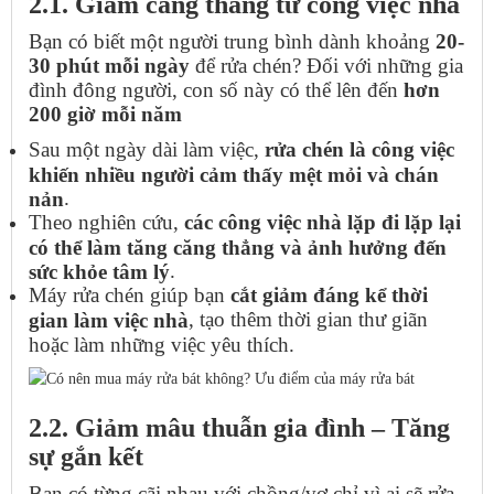
2.1. Giảm căng thẳng từ công việc nhà
Bạn có biết một người trung bình dành khoảng
20-
30 phút mỗi ngày
để rửa chén? Đối với những gia
đình đông người, con số này có thể lên đến
hơn
200 giờ mỗi năm
Sau một ngày dài làm việc,
rửa chén là công việc
khiến nhiều người cảm thấy mệt mỏi và chán
.
nản
Theo nghiên cứu,
các công việc nhà lặp đi lặp lại
có thể làm tăng căng thẳng và ảnh hưởng đến
.
sức khỏe tâm lý
Máy rửa chén giúp bạn
cắt giảm đáng kể thời
, tạo thêm thời gian thư giãn
gian làm việc nhà
hoặc làm những việc yêu thích.
2.2. Giảm mâu thuẫn gia đình – Tăng
sự gắn kết
Bạn có từng cãi nhau với chồng/vợ chỉ vì ai sẽ rửa