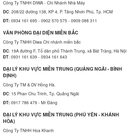
Công Ty TNHH DIWA - Chi Nhánh Nhà Máy
DC
: 208/22 đường 138, KP 4, P. Tăng Nhơn Phú, Tp. HCM
ĐT:
0934 161 695 - 0902 570 575 - 0909 088 311
VĂN PHÒNG ĐẠI DIỆN MIỀN BẮC
Công Ty TNHH Diwa Chi nhánh miền bắc
ĐC
: 19A đường F, Tổ dân phố Thành Trung, xã Bát Tràng, Hà Nội
ĐT
: 0931 161 639 - 0934 161 643
ĐẠI LÝ KHU VỰC MIỀN TRUNG (QUẢNG NGÃI - BÌNH
ĐỊNH)
Công Ty TM & DV Hồng Hà.
ĐC
: 15 Phan Chu Trinh, Tp. Quảng Ngãi
ĐT:
0917 786 479 - Mr Đáng
ĐẠI LÝ KHU VỰC MIỀN TRUNG (PHÚ YÊN - KHÁNH
HÒA)
Công Ty TNHH Hoa Khanh