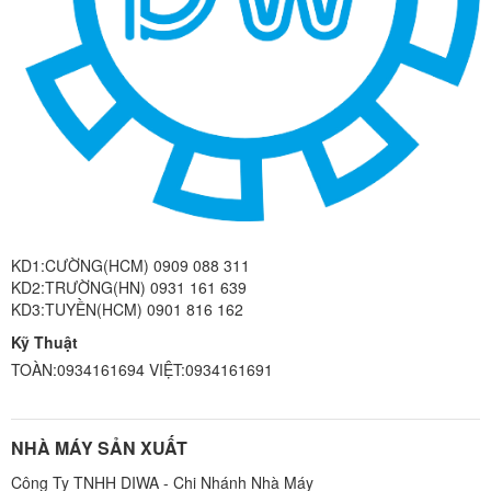
KD1:CƯỜNG(HCM) 0909 088 311
KD2:TRƯỜNG(HN) 0931 161 639
KD3:TUYỀN(HCM) 0901 816 162
Kỹ Thuật
TOÀN:0934161694 VIỆT:0934161691
NHÀ MÁY SẢN XUẤT
Công Ty TNHH DIWA - Chi Nhánh Nhà Máy