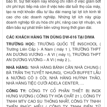
bảo trì. Sự tiết kiệm này không chỉ nằm ở việc giảm bớt
chi phí trực tiếp mà còn ở việc kéo dài tuổi thọ của máy,
tạo ra một khoản đầu tư lâu dài mang lại lợi ích kinh tế
cao cho các doanh nghiệp. Những lợi ích này giúp
doanh nghiệp tối ưu hóa chi phí, nâng cao lợi nhuận, và
đảm bảo sự phát triển bền vững trong thời gian dài.
CÁC KHÁCH HÀNG TIN DÙNG DW-616 TẠI DIWA
TRƯỜNG HỌC:
TRƯỜNG QUỐC TẾ INSCHOOL (
Trường Liên Cấp )- A Nam ( máy 1 ), TRƯỜNG THPT
AN DƯƠNG VƯƠNG – A Vĩ ( máy 1), TRƯỜNG THPT
AN DƯƠNG VƯƠNG – A Vĩ ( máy 2 )..
NHÀ HÀNG:
‘NHÀ HÀNG BÁNH CĂN NHÀ CHUNG (
BÀ TRẦN THỊ TUYẾT NHUNG), ‘CHUỖI BUFFET LẨU
& NƯỚNG CÔ 3 CÒI, NHÀ HÀNG HUỲNH THẢO,
NHÀ HÀNG TIỆC CƯỚI ADELA CENTER, …
CÔNG TY:
CÔNG TY CỔ PHẦN THIẾT BỊ INOX
HƯNG VƯỢNG ( CÔNG TY HÓA CHẤT 21 ), CÔNG TY
TNHH MTV CAO SU THỐNG NHẤT, CÔNG TY TNHH
THIÊN PHÚC HIẾU ( CÔNG TY TNHH ĐIỆN TỬ