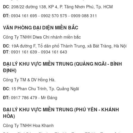
DC
: 208/22 đường 138, KP 4, P. Tăng Nhơn Phú, Tp. HCM
ĐT:
0934 161 695 - 0902 570 575 - 0909 088 311
VĂN PHÒNG ĐẠI DIỆN MIỀN BẮC
Công Ty TNHH Diwa Chi nhánh miền bắc
ĐC
: 19A đường F, Tổ dân phố Thành Trung, xã Bát Tràng, Hà Nội
ĐT
: 0931 161 639 - 0934 161 643
ĐẠI LÝ KHU VỰC MIỀN TRUNG (QUẢNG NGÃI - BÌNH
ĐỊNH)
Công Ty TM & DV Hồng Hà.
ĐC
: 15 Phan Chu Trinh, Tp. Quảng Ngãi
ĐT:
0917 786 479 - Mr Đáng
ĐẠI LÝ KHU VỰC MIỀN TRUNG (PHÚ YÊN - KHÁNH
HÒA)
Công Ty TNHH Hoa Khanh