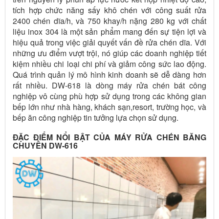
tích hợp chức năng sấy khô chén với công suất rửa
2400 chén dĩa/h, và 750 khay/h nặng 280 kg với chất
liệu inox 304 là một sản phẩm mang đến sự tiện lợi và
hiệu quả trong việc giải quyết vấn đề rửa chén dĩa. Với
những ưu điểm vượt trội, nó giúp các doanh nghiệp tiết
kiệm nhiều chi loại chi phí và giảm công sức lao động.
Quá trình quản lý mô hình kinh doanh sẽ dễ dàng hơn
rất nhiều. DW-618 là dòng máy rửa chén bát công
nghiệp vô cùng phù hợp sử dụng trong các không gian
bếp lớn như nhà hàng, khách sạn,resort, trường học, và
bếp ăn công nghiệp
tin tưởng lựa chọn sử dụng.
ĐẶC ĐIỂM NỔI BẬT CỦA MÁY RỬA CHÉN BĂNG
CHUYỀN DW-616