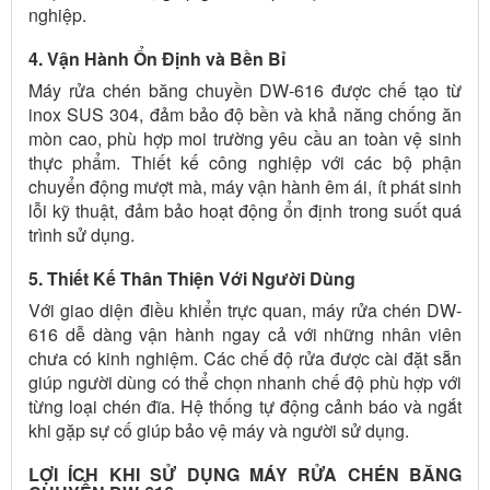
nghiệp.
4. Vận Hành Ổn Định và Bền Bỉ
Máy rửa chén băng chuyền DW-616 được chế tạo từ
inox SUS 304, đảm bảo độ bền và khả năng chống ăn
mòn cao, phù hợp moi trường yêu cầu an toàn vệ sinh
thực phẩm. Thiết kế công nghiệp với các bộ phận
chuyển động mượt mà, máy vận hành êm ái, ít phát sinh
lỗi kỹ thuật, đảm bảo hoạt động ổn định trong suốt quá
trình sử dụng.
5. Thiết Kế Thân Thiện Với Người Dùng
Với giao diện điều khiển trực quan, máy rửa chén DW-
616 dễ dàng vận hành ngay cả với những nhân viên
chưa có kinh nghiệm. Các chế độ rửa được cài đặt sẵn
giúp người dùng có thể chọn nhanh chế độ phù hợp với
từng loại chén đĩa. Hệ thống tự động cảnh báo và ngắt
khi gặp sự cố giúp bảo vệ máy và người sử dụng.
LỢI ÍCH KHI SỬ DỤNG MÁY RỬA CHÉN BĂNG