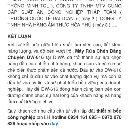
THÔNG MINH TCL ), CÔNG TY TNHH MTV CUNG
CẤP SUẤT ĂN CÔNG NGHIỆP THẬP TOÀN (
TRƯỜNG QUỐC TẾ ĐÀI LOAN ) ( máy 2 ), CÔNG TY
TNHH NHÀ HÀNG ẨM THỰC HÒA PHÚ ( máy 3 ),….
KẾT LUẬN
Với sự kết hợp giữa hiệu suất làm việc cao, tiết kiệm
năng lượng, và độ bền vượt trội,
Máy Rửa Chén Băng
Chuyền DW-616
tại DIWA đã trở thành sự lựa chọn
hàng đầu của nhiều nhà hàng, khách sạn và các cơ sở
chế biến thực phẩm trên cả nước. Đầu tư vào DW-616
không chỉ là đầu tư vào chất lượng dịch vụ mà còn là
đầu tư vào uy tín và sự phát triển bền vững của doanh
nghiệp. Hãy để DW-616 đồng hành cùng bạn trên con
đường chinh phục sự hài lòng của khách hàng và nâng
tầm chất lượng dịch vụ.
Quý khách có nhu cầu cần tư vấn lắp đặt
thiết bị bếp
công nghiệp
xin LH
hotline 0934 161 695 – 0972 070
838 hoặc nhấp vào
đây