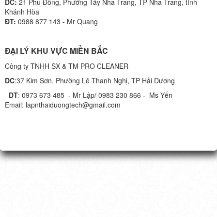
DC:
21 Phú Đông, Phường Tây Nha Trang, TP Nha Trang, tỉnh
Khánh Hòa
ĐT:
0988 877 143 - Mr Quang
ĐẠI LÝ KHU VỰC MIỀN BẮC
Công ty TNHH SX & TM PRO CLEANER
DC
:37 Kim Sơn, Phường Lê Thanh Nghị, TP Hải Dương
DT
: 0973 673 485 - Mr Lập/ 0983 230 866 - Ms Yến
Email: lapnthaiduongtech@gmail.com