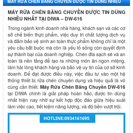
MÁY RỬA CHÉN BĂNG CHUYỀN ĐƯỢC TIN DÙNG NHIỀU
NHẤT TẠI DIWA – DW-616
MÁY RỬA CHÉN BĂNG CHUYỀN ĐƯỢC TIN DÙNG
NHIỀU NHẤT TẠI DIWA – DW-616
Trong ngành kinh doanh nhà hàng, khách sạn và các cơ
sở chế biến thực phẩm, việc duy trì chất lượng dịch vụ
và đảm bảo vệ sinh an toàn thực phẩm không chỉ là một
yêu cầu bắt buộc mà còn là yếu tố sống còn quyết định
sự thành bại của doanh nghiệp. Chén đĩa sạch sẽ và an
toàn là nền tảng để tạo ra những món ăn ngon miệng,
làm hài lòng khách hàng và bảo vệ uy tín của cơ sở kinh
doanh. Để đạt được điều này, việc đầu tư vào một hệ
thống thiết bị rửa chén chuyên dụng và hiệu quả là vô
cùng cần thiết.
Máy Rửa Chén Băng Chuyền DW-616
tại DIWA chính là giải pháp hoàn hảo, được tin dùng
nhất hiện nay nhờ sự kết hợp độc đáo giữa hiệu suất
làm việc cao, tiết kiệm năng lượng, và độ bền vượt trội.