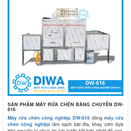
SẢN PHẨM MÁY RỬA CHÉN BĂNG CHUYỀN DW-
616
Máy rửa chén công nghiệp DW-616
dòng
máy rửa
chén công nghiệp
làm sạch bát đĩa, khay cơm dựa
trên nguyên lý phun áp lực nước kết hợp nhiệt độ cao,