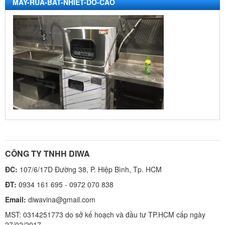
MAY-RUA-BAT-NHIET-DO-CAO
CÔNG TY TNHH DIWA
ĐC:
107/6/17D Đường 38, P. Hiệp Bình, Tp. HCM
ĐT:
0934 161 695 - 0972 070 838
Email:
diwavina@gmail.com
MST: 0314251773 do sở kế hoạch và đầu tư TP.HCM cấp ngày
27/02/2017