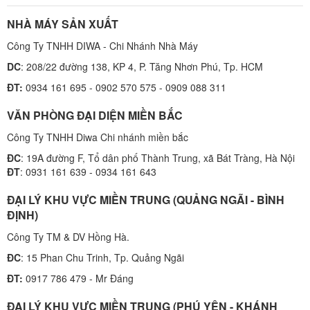
NHÀ MÁY SẢN XUẤT
Công Ty TNHH DIWA - Chi Nhánh Nhà Máy
DC
: 208/22 đường 138, KP 4, P. Tăng Nhơn Phú, Tp. HCM
ĐT:
0934 161 695 - 0902 570 575 - 0909 088 311
VĂN PHÒNG ĐẠI DIỆN MIỀN BẮC
Công Ty TNHH Diwa Chi nhánh miền bắc
ĐC
: 19A đường F, Tổ dân phố Thành Trung, xã Bát Tràng, Hà Nội
ĐT
: 0931 161 639 - 0934 161 643
ĐẠI LÝ KHU VỰC MIỀN TRUNG (QUẢNG NGÃI - BÌNH
ĐỊNH)
Công Ty TM & DV Hồng Hà.
ĐC
: 15 Phan Chu Trinh, Tp. Quảng Ngãi
ĐT:
0917 786 479 - Mr Đáng
ĐẠI LÝ KHU VỰC MIỀN TRUNG (PHÚ YÊN - KHÁNH