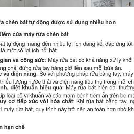
ửa chén bát tự động được sử dụng nhiều hơn
 điểm của máy rửa chén bát
t tự động mang đến nhiều lợi ích đáng kể, đáp ứng tốt 
à một số lợi ích nổi bật:
 gian và công sức
: Máy rửa bát có khả năng xử lý khối 
ng phải đứng rửa tay hàng giờ liền sau mỗi bữa ăn.
c và điện năng
: So với phương pháp rửa bằng tay, máy 
thiểu lượng nước thải và điện năng tiêu thụ trong mỗi ch
nh, diệt khuẩn hiệu quả
: Máy rửa bát hiện đại thườn
iúp loại bỏ vi khuẩn và các mầm bệnh tiềm ẩn trên bề mặ
uy cơ tiếp xúc với hóa chất
: Khi rửa bát bằng tay, n
ới máy rửa bát, quy trình này trở nên an toàn hơn nhờ k
n hạn chế