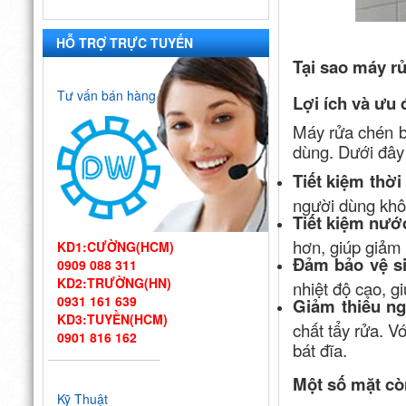
HỖ TRỢ TRỰC TUYẾN
Tại sao máy r
Tư vấn bán hàng
Lợi ích và ưu
Máy rửa chén bá
dùng. Dưới đây l
Tiết kiệm thời
người dùng khô
Tiết kiệm nướ
hơn, giúp giảm 
KD1:CƯỜNG(HCM)
Đảm bảo vệ si
0909 088 311
KD2:TRƯỜNG(HN)
nhiệt độ cao, g
0931 161 639
Giảm thiểu ng
KD3:TUYỀN(HCM)
chất tẩy rửa. V
0901 816 162
bát đĩa.
Thiết kế bếp
Một số mặt cò
một chiều đạt
Kỹ Thuật
chuẩn VSATTP