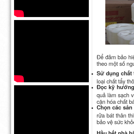
Để đảm bảo hiệ
theo một số ng
Sử dụng chất 
loại chất tẩy t
Đọc kỹ hướng
quả làm sạch v
cặn hóa chất bá
Chọn các sản 
rửa bát thân t
bảo vệ sức khỏe
Hầu hết nhà h