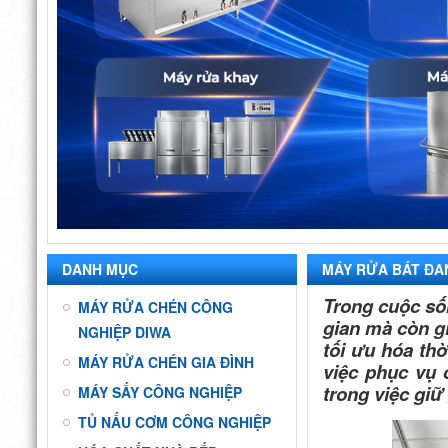
DANH MỤC
MÁY RỬA BÁT ĐA
Trong cuộc sốn
MÁY RỬA CHÉN CÔNG
gian mà còn gi
NGHIỆP DIWA
tối ưu hóa thờ
MÁY RỬA CHÉN GIA ĐÌNH
việc phục vụ 
trong việc gi
MÁY SẤY CÔNG NGHIỆP
TỦ NẤU CƠM CÔNG NGHIỆP