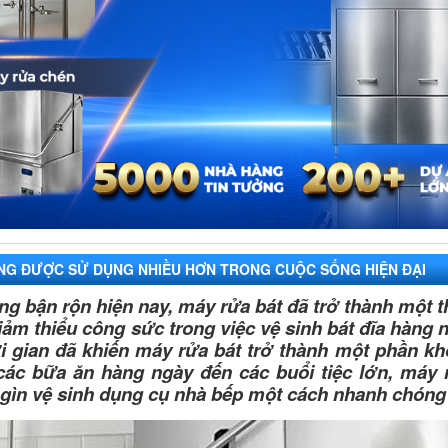
NG ĐƯỢC SỬ DỤNG NHIỀU HƠN TRONG CUỘC SỐNG HIỆN ĐẠI
g bận rộn hiện nay, máy rửa bát đã trở thành một thi
ảm thiểu công sức trong việc vệ sinh bát đĩa hàng 
i gian đã khiến máy rửa bát trở thành một phần khô
các bữa ăn hàng ngày đến các buổi tiệc lớn, máy 
ữ gìn vệ sinh dụng cụ nhà bếp một cách nhanh chóng 