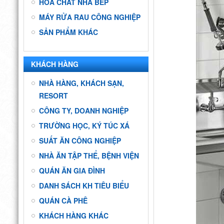
HÓA CHẤT NHÀ BẾP
MÁY RỬA RAU CÔNG NGHIỆP
SẢN PHẨM KHÁC
KHÁCH HÀNG
NHÀ HÀNG, KHÁCH SẠN,
RESORT
CÔNG TY, DOANH NGHIỆP
TRƯỜNG HỌC, KÝ TÚC XÁ
SUẤT ĂN CÔNG NGHIỆP
NHÀ ĂN TẬP THỂ, BỆNH VIỆN
QUÁN ĂN GIA ĐÌNH
DANH SÁCH KH TIÊU BIỂU
QUÁN CÀ PHÊ
KHÁCH HÀNG KHÁC