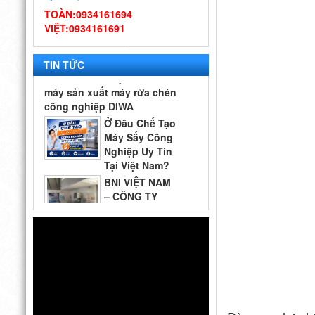
– Gợi ý quy trình & thiết bị
TOÀN:0934161694
từ chuyên gia DIWA
VIỆT:0934161691
Công ty Vĩnh
Hoàn tới tham quan nhà
máy sản xuất máy rửa chén
TIN TỨC
công nghiệp DIWA
Ở Đâu Chế Tạo
Máy Sấy Công
Nghiệp Uy Tín
Tại Việt Nam?
Top 5 Địa Chỉ Đáng Tin Cậy
BNI VIỆT NAM
– CÔNG TY
DIWA GIAO
LƯU CÙNG
QUÝ DOANH NGHIỆP VÀ
Thiết kế bếp
CÁC GIAN HÀNG THAM GIA
một chiều đạt
2026
chuẩn VSATTP
– Gợi ý quy trình & thiết bị
từ chuyên gia DIWA
Công ty Vĩnh
Hoàn tới tham quan nhà
máy sản xuất máy rửa chén
công nghiệp DIWA