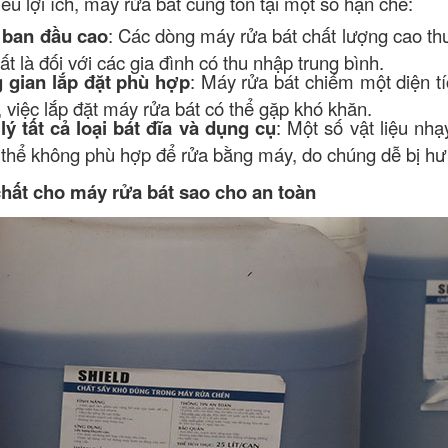
ều lợi ích, máy rửa bát cũng tồn tại một số hạn chế:
ư ban đầu cao
: Các dòng máy rửa bát chất lượng cao thư
ất là đối với các gia đình có thu nhập trung bình.
 gian lắp đặt phù hợp
: Máy rửa bát chiếm một diện tí
 việc lắp đặt máy rửa bát có thể gặp khó khăn.
ý tất cả loại bát đĩa và dụng cụ
: Một số vật liệu nh
 thể không phù hợp để rửa bằng máy, do chúng dễ bị hư 
hất cho máy rửa bát sao cho an toàn