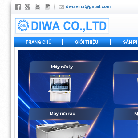
diwavina@gmail.com
TRANG CHỦ
GIỚI THIỆU
SẢN P