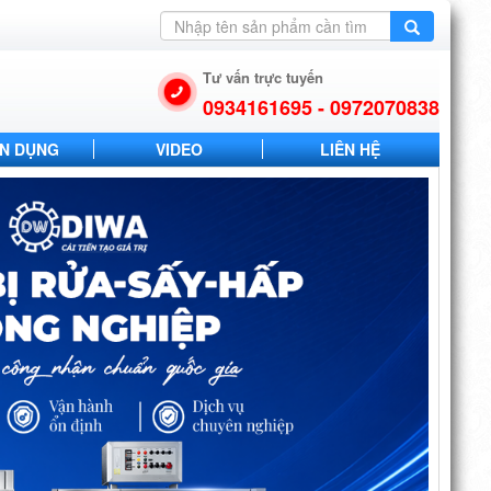
Tư vấn trực tuyến
0934161695 - 0972070838
N DỤNG
VIDEO
LIÊN HỆ