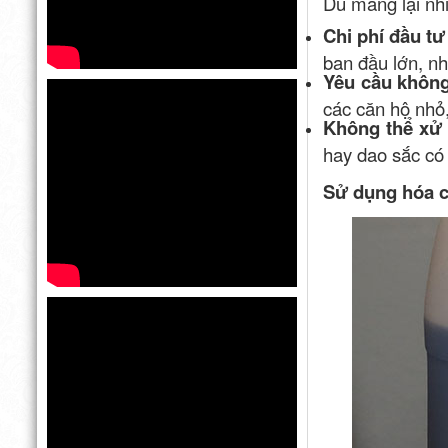
Dù mang lại nhi
Chi phí đầu t
ban đầu lớn, nh
Yêu cầu không
các căn hộ nhỏ,
Không thể xử l
hay dao sắc có
Sử dụng hóa c