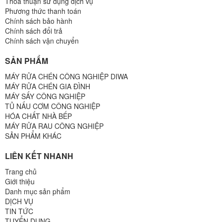
Thoả thuận sử dụng dịch vụ
Phương thức thanh toán
Chính sách bảo hành
Chính sách đổi trả
Chính sách vận chuyển
SẢN PHẨM
MÁY RỬA CHÉN CÔNG NGHIỆP DIWA
MÁY RỬA CHÉN GIA ĐÌNH
MÁY SẤY CÔNG NGHIỆP
TỦ NẤU CƠM CÔNG NGHIỆP
HÓA CHẤT NHÀ BẾP
MÁY RỬA RAU CÔNG NGHIỆP
SẢN PHẨM KHÁC
LIÊN KẾT NHANH
Trang chủ
Giới thiệu
Danh mục sản phẩm
DỊCH VỤ
TIN TỨC
TUYỂN DỤNG