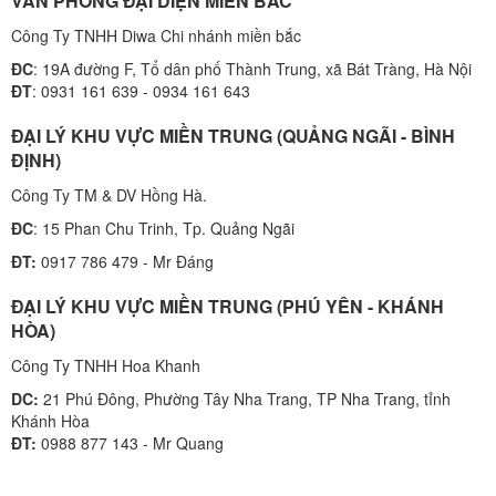
VĂN PHÒNG ĐẠI DIỆN MIỀN BẮC
Công Ty TNHH Diwa Chi nhánh miền bắc
ĐC
: 19A đường F, Tổ dân phố Thành Trung, xã Bát Tràng, Hà Nội
ĐT
: 0931 161 639 - 0934 161 643
ĐẠI LÝ KHU VỰC MIỀN TRUNG (QUẢNG NGÃI - BÌNH
ĐỊNH)
Công Ty TM & DV Hồng Hà.
ĐC
: 15 Phan Chu Trinh, Tp. Quảng Ngãi
ĐT:
0917 786 479 - Mr Đáng
ĐẠI LÝ KHU VỰC MIỀN TRUNG (PHÚ YÊN - KHÁNH
HÒA)
Công Ty TNHH Hoa Khanh
DC:
21 Phú Đông, Phường Tây Nha Trang, TP Nha Trang, tỉnh
Khánh Hòa
ĐT:
0988 877 143 - Mr Quang