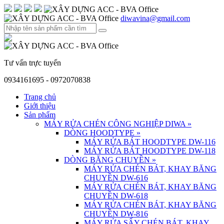
diwavina@gmail.com
Tư vấn trực tuyến
0934161695 - 0972070838
Trang chủ
Giới thiệu
Sản phẩm
MÁY RỬA CHÉN CÔNG NGHIỆP DIWA
»
DÒNG HOODTYPE
»
MÁY RỬA BÁT HOODTYPE DW-116
MÁY RỬA BÁT HOODTYPE DW-118
DÒNG BĂNG CHUYỀN
»
MÁY RỬA CHÉN BÁT, KHAY BĂNG
CHUYỀN DW-616
MÁY RỬA CHÉN BÁT, KHAY BĂNG
CHUYỀN DW-618
MÁY RỬA CHÉN BÁT, KHAY BĂNG
CHUYỀN DW-816
MÁY RỬA SẤY CHÉN BÁT, KHAY