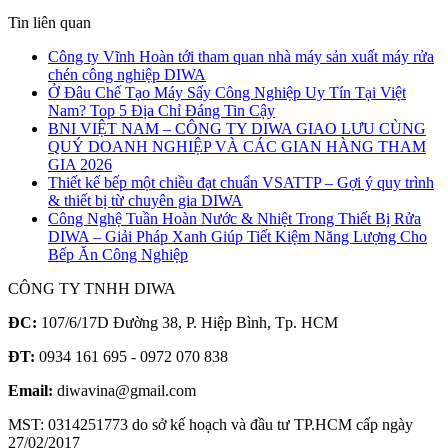
Tin liên quan
Công ty Vĩnh Hoàn tới tham quan nhà máy sản xuất máy rửa
chén công nghiệp DIWA
Ở Đâu Chế Tạo Máy Sấy Công Nghiệp Uy Tín Tại Việt
Nam? Top 5 Địa Chỉ Đáng Tin Cậy
BNI VIỆT NAM – CÔNG TY DIWA GIAO LƯU CÙNG
QUÝ DOANH NGHIỆP VÀ CÁC GIAN HÀNG THAM
GIA 2026
Thiết kế bếp một chiều đạt chuẩn VSATTP – Gợi ý quy trình
& thiết bị từ chuyên gia DIWA
Công Nghệ Tuần Hoàn Nước & Nhiệt Trong Thiết Bị Rửa
DIWA – Giải Pháp Xanh Giúp Tiết Kiệm Năng Lượng Cho
Bếp Ăn Công Nghiệp
CÔNG TY TNHH DIWA
ĐC:
107/6/17D Đường 38, P. Hiệp Bình, Tp. HCM
ĐT:
0934 161 695 - 0972 070 838
Email:
diwavina@gmail.com
MST: 0314251773 do sở kế hoạch và đầu tư TP.HCM cấp ngày
27/02/2017