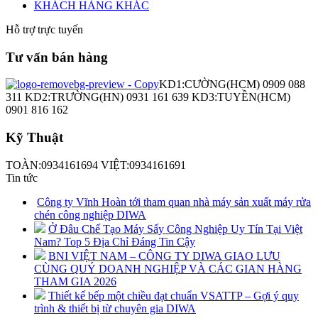
KHÁCH HÀNG KHÁC
Hỗ trợ trực tuyến
Tư vấn bán hàng
KD1:CƯỜNG(HCM) 0909 088
311 KD2:TRƯỜNG(HN) 0931 161 639 KD3:TUYỀN(HCM)
0901 816 162
Kỹ Thuật
TOÀN:0934161694 VIỆT:0934161691
Tin tức
Công ty Vĩnh Hoàn tới tham quan nhà máy sản xuất máy rửa
chén công nghiệp DIWA
Ở Đâu Chế Tạo Máy Sấy Công Nghiệp Uy Tín Tại Việt
Nam? Top 5 Địa Chỉ Đáng Tin Cậy
BNI VIỆT NAM – CÔNG TY DIWA GIAO LƯU
CÙNG QUÝ DOANH NGHIỆP VÀ CÁC GIAN HÀNG
THAM GIA 2026
Thiết kế bếp một chiều đạt chuẩn VSATTP – Gợi ý quy
trình & thiết bị từ chuyên gia DIWA