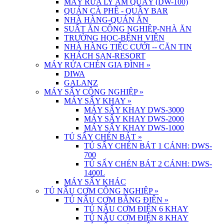
MÁY RỬA LY ÂM QUẦY (DW-100)
QUÁN CÀ PHÊ - QUẦY BAR
NHÀ HÀNG-QUÁN ĂN
SUẤT ĂN CÔNG NGHIỆP-NHÀ ĂN
TRƯỜNG HỌC-BỆNH VIỆN
NHÀ HÀNG TIỆC CƯỚI -- CĂN TIN
KHÁCH SẠN-RESORT
MÁY RỬA CHÉN GIA ĐÌNH
»
DIWA
GALANZ
MÁY SẤY CÔNG NGHIỆP
»
MÁY SẤY KHAY
»
MÁY SẤY KHAY DWS-3000
MÁY SẤY KHAY DWS-2000
MÁY SẤY KHAY DWS-1000
TỦ SẤY CHÉN BÁT
»
TỦ SẤY CHÉN BÁT 1 CÁNH: DWS-
700
TỦ SẤY CHÉN BÁT 2 CÁNH: DWS-
1400L
MÁY SẤY KHÁC
TỦ NẤU CƠM CÔNG NGHIỆP
»
TỦ NẤU CƠM BẰNG ĐIỆN
»
TỦ NẤU CƠM ĐIỆN 6 KHAY
TỦ NẤU CƠM ĐIỆN 8 KHAY