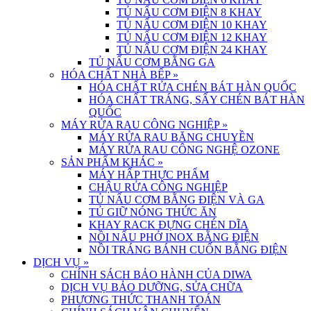
TỦ NẤU CƠM ĐIỆN 8 KHAY
TỦ NẤU CƠM ĐIỆN 10 KHAY
TỦ NẤU CƠM ĐIỆN 12 KHAY
TỦ NẤU CƠM ĐIỆN 24 KHAY
TỦ NẤU CƠM BẰNG GA
HÓA CHẤT NHÀ BẾP
»
HÓA CHẤT RỬA CHÉN BÁT HÀN QUỐC
HÓA CHẤT TRÁNG, SẤY CHÉN BÁT HÀN
QUỐC
MÁY RỬA RAU CÔNG NGHIỆP
»
MÁY RỬA RAU BĂNG CHUYỀN
MÁY RỬA RAU CÔNG NGHỆ OZONE
SẢN PHẨM KHÁC
»
MÁY HẤP THỰC PHẨM
CHẬU RỬA CÔNG NGHIỆP
TỦ NẤU CƠM BẰNG ĐIỆN VÀ GA
TỦ GIỮ NÓNG THỨC ĂN
KHAY RACK ĐỰNG CHÉN DĨA
NỒI NẤU PHỞ INOX BẰNG ĐIỆN
NỒI TRÁNG BÁNH CUỐN BẰNG ĐIỆN
DỊCH VỤ
»
CHÍNH SÁCH BẢO HÀNH CỦA DIWA
DỊCH VỤ BẢO DƯỠNG, SỬA CHỮA
PHƯƠNG THỨC THANH TOÁN