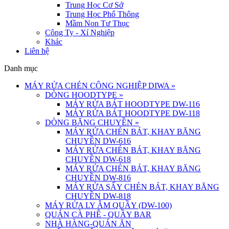
Trung Học Cơ Sở
Trung Học Phổ Thông
Mầm Non Tư Thục
Công Ty - Xí Nghiệp
Khác
Liên hệ
Danh mục
MÁY RỬA CHÉN CÔNG NGHIỆP DIWA
»
DÒNG HOODTYPE
»
MÁY RỬA BÁT HOODTYPE DW-116
MÁY RỬA BÁT HOODTYPE DW-118
DÒNG BĂNG CHUYỀN
»
MÁY RỬA CHÉN BÁT, KHAY BĂNG
CHUYỀN DW-616
MÁY RỬA CHÉN BÁT, KHAY BĂNG
CHUYỀN DW-618
MÁY RỬA CHÉN BÁT, KHAY BĂNG
CHUYỀN DW-816
MÁY RỬA SẤY CHÉN BÁT, KHAY BĂNG
CHUYỀN DW-818
MÁY RỬA LY ÂM QUẦY (DW-100)
QUÁN CÀ PHÊ - QUẦY BAR
NHÀ HÀNG-QUÁN ĂN