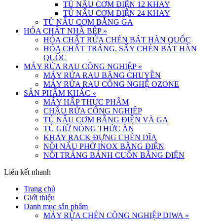
TỦ NẤU CƠM ĐIỆN 12 KHAY
TỦ NẤU CƠM ĐIỆN 24 KHAY
TỦ NẤU CƠM BẰNG GA
HÓA CHẤT NHÀ BẾP
»
HÓA CHẤT RỬA CHÉN BÁT HÀN QUỐC
HÓA CHẤT TRÁNG, SẤY CHÉN BÁT HÀN
QUỐC
MÁY RỬA RAU CÔNG NGHIỆP
»
MÁY RỬA RAU BĂNG CHUYỀN
MÁY RỬA RAU CÔNG NGHỆ OZONE
SẢN PHẨM KHÁC
»
MÁY HẤP THỰC PHẨM
CHẬU RỬA CÔNG NGHIỆP
TỦ NẤU CƠM BẰNG ĐIỆN VÀ GA
TỦ GIỮ NÓNG THỨC ĂN
KHAY RACK ĐỰNG CHÉN DĨA
NỒI NẤU PHỞ INOX BẰNG ĐIỆN
NỒI TRÁNG BÁNH CUỐN BẰNG ĐIỆN
Liên kết nhanh
Trang chủ
Giới thiệu
Danh mục sản phẩm
MÁY RỬA CHÉN CÔNG NGHIỆP DIWA
»