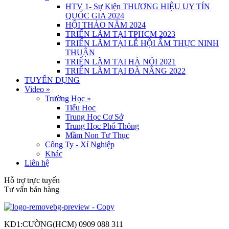
HTV 1- Sự Kiện THƯƠNG HIỆU UY TÍN
QUỐC GIA 2024
HỘI THẢO NĂM 2024
TRIỂN LÃM TẠI TPHCM 2023
TRIỂN LÃM TẠI LỄ HỘI ẨM THỰC NINH
THUẬN
TRIỂN LÃM TẠI HÀ NỘI 2021
TRIỂN LÃM TẠI ĐÀ NẴNG 2022
TUYỂN DỤNG
Video
»
Trường Học
»
Tiểu Học
Trung Học Cơ Sở
Trung Học Phổ Thông
Mầm Non Tư Thục
Công Ty - Xí Nghiệp
Khác
Liên hệ
Hỗ trợ trực tuyến
Tư vấn bán hàng
KD1:CƯỜNG(HCM) 0909 088 311