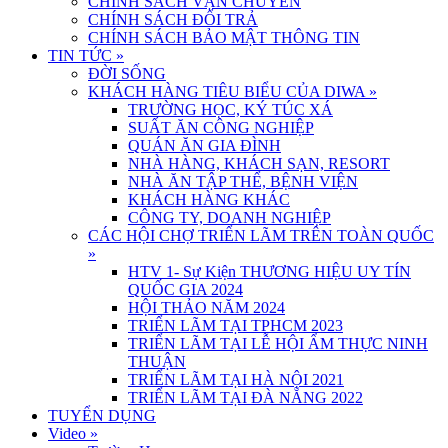
CHÍNH SÁCH VẬN CHUYỂN
CHÍNH SÁCH ĐỔI TRẢ
CHÍNH SÁCH BẢO MẬT THÔNG TIN
TIN TỨC
»
ĐỜI SỐNG
KHÁCH HÀNG TIÊU BIỂU CỦA DIWA
»
TRƯỜNG HỌC, KÝ TÚC XÁ
SUẤT ĂN CÔNG NGHIỆP
QUÁN ĂN GIA ĐÌNH
NHÀ HÀNG, KHÁCH SẠN, RESORT
NHÀ ĂN TẬP THỂ, BỆNH VIỆN
KHÁCH HÀNG KHÁC
CÔNG TY, DOANH NGHIỆP
CÁC HỘI CHỢ TRIỂN LÃM TRÊN TOÀN QUỐC
»
HTV 1- Sự Kiện THƯƠNG HIỆU UY TÍN
QUỐC GIA 2024
HỘI THẢO NĂM 2024
TRIỂN LÃM TẠI TPHCM 2023
TRIỂN LÃM TẠI LỄ HỘI ẨM THỰC NINH
THUẬN
TRIỂN LÃM TẠI HÀ NỘI 2021
TRIỂN LÃM TẠI ĐÀ NẴNG 2022
TUYỂN DỤNG
Video
»