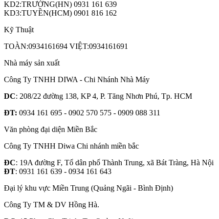
KD2:TRƯỜNG(HN) 0931 161 639
KD3:TUYỀN(HCM) 0901 816 162
Kỹ Thuật
TOÀN:0934161694 VIỆT:0934161691
Nhà máy sản xuất
Công Ty TNHH DIWA - Chi Nhánh Nhà Máy
DC
: 208/22 đường 138, KP 4, P. Tăng Nhơn Phú, Tp. HCM
ĐT:
0934 161 695 - 0902 570 575 - 0909 088 311
Văn phòng đại diện Miền Bắc
Công Ty TNHH Diwa Chi nhánh miền bắc
ĐC
: 19A đường F, Tổ dân phố Thành Trung, xã Bát Tràng, Hà Nội
ĐT
: 0931 161 639 - 0934 161 643
Đại lý khu vực Miền Trung (Quảng Ngãi - Bình Định)
Công Ty TM & DV Hồng Hà.