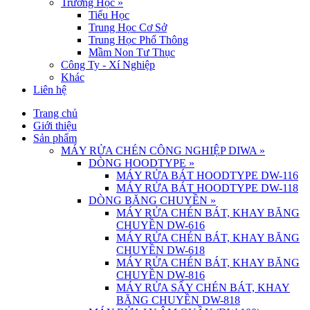
Trường Học
»
Tiểu Học
Trung Học Cơ Sở
Trung Học Phổ Thông
Mầm Non Tư Thục
Công Ty - Xí Nghiệp
Khác
Liên hệ
Trang chủ
Giới thiệu
Sản phẩm
MÁY RỬA CHÉN CÔNG NGHIỆP DIWA
»
DÒNG HOODTYPE
»
MÁY RỬA BÁT HOODTYPE DW-116
MÁY RỬA BÁT HOODTYPE DW-118
DÒNG BĂNG CHUYỀN
»
MÁY RỬA CHÉN BÁT, KHAY BĂNG
CHUYỀN DW-616
MÁY RỬA CHÉN BÁT, KHAY BĂNG
CHUYỀN DW-618
MÁY RỬA CHÉN BÁT, KHAY BĂNG
CHUYỀN DW-816
MÁY RỬA SẤY CHÉN BÁT, KHAY
BĂNG CHUYỀN DW-818