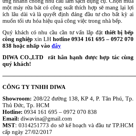
ứng nhanh chóng nhu cầu làm sạch dụng cụ. Chọn mua
một máy rửa bát có công suất thích hợp sẽ mang lại lợi
ích lâu dài và là quyết định đáng đầu tư cho bất kỳ ai
muốn tối ưu hóa hiệu quả công việc trong nhà bếp.
Quý khách có nhu cầu cần tư vấn lắp đặt
thiết bị bếp
công nghiệp
xin LH
hotline 0934 161 695 – 0972 070
838 hoặc nhấp vào
đây
DIWA CO.,LTD rất hân hạnh được hợp tác cùng
quý khách!
———————————————————————
CÔNG TY TNHH DIWA
Showroom:
208/22 đường 138, KP 4, P. Tân Phú, Tp.
Thủ Đức, Tp. HCM
Hotline:
0934 161 695 – 0972 070 838
Email:
diwavina@gmail.com
MST
: 0314251773 do sở kế hoạch và đầu tư TP.HCM
cấp ngày 27/02/2017