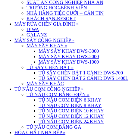
SUẤT ĂN CÔNG NGHIỆP-NHÀ ĂN
TRƯỜNG HỌC-BỆNH VIỆN
NHÀ HÀNG TIỆC CƯỚI -- CĂN TIN
KHÁCH SẠN-RESORT
MÁY RỬA CHÉN GIA ĐÌNH
»
DIWA
GALANZ
MÁY SẤY CÔNG NGHIỆP
»
MÁY SẤY KHAY
»
MÁY SẤY KHAY DWS-3000
MÁY SẤY KHAY DWS-2000
MÁY SẤY KHAY DWS-1000
TỦ SẤY CHÉN BÁT
»
TỦ SẤY CHÉN BÁT 1 CÁNH: DWS-700
TỦ SẤY CHÉN BÁT 2 CÁNH: DWS-1400L
MÁY SẤY KHÁC
TỦ NẤU CƠM CÔNG NGHIỆP
»
TỦ NẤU CƠM BẰNG ĐIỆN
»
TỦ NẤU CƠM ĐIỆN 6 KHAY
TỦ NẤU CƠM ĐIỆN 8 KHAY
TỦ NẤU CƠM ĐIỆN 10 KHAY
TỦ NẤU CƠM ĐIỆN 12 KHAY
TỦ NẤU CƠM ĐIỆN 24 KHAY
TỦ NẤU CƠM BẰNG GA
HÓA CHẤT NHÀ BẾP
»