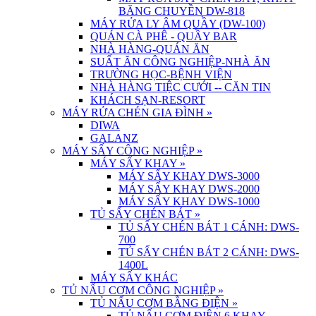
BĂNG CHUYỀN DW-818
MÁY RỬA LY ÂM QUẦY (DW-100)
QUÁN CÀ PHÊ - QUẦY BAR
NHÀ HÀNG-QUÁN ĂN
SUẤT ĂN CÔNG NGHIỆP-NHÀ ĂN
TRƯỜNG HỌC-BỆNH VIỆN
NHÀ HÀNG TIỆC CƯỚI -- CĂN TIN
KHÁCH SẠN-RESORT
MÁY RỬA CHÉN GIA ĐÌNH
»
DIWA
GALANZ
MÁY SẤY CÔNG NGHIỆP
»
MÁY SẤY KHAY
»
MÁY SẤY KHAY DWS-3000
MÁY SẤY KHAY DWS-2000
MÁY SẤY KHAY DWS-1000
TỦ SẤY CHÉN BÁT
»
TỦ SẤY CHÉN BÁT 1 CÁNH: DWS-
700
TỦ SẤY CHÉN BÁT 2 CÁNH: DWS-
1400L
MÁY SẤY KHÁC
TỦ NẤU CƠM CÔNG NGHIỆP
»
TỦ NẤU CƠM BẰNG ĐIỆN
»
TỦ NẤU CƠM ĐIỆN 6 KHAY