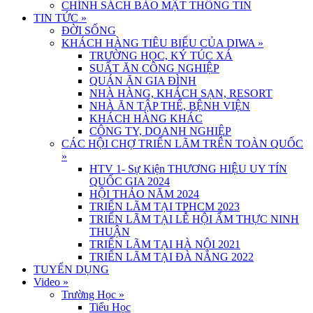
CHÍNH SÁCH BẢO MẬT THÔNG TIN
TIN TỨC
»
ĐỜI SỐNG
KHÁCH HÀNG TIÊU BIỂU CỦA DIWA
»
TRƯỜNG HỌC, KÝ TÚC XÁ
SUẤT ĂN CÔNG NGHIỆP
QUÁN ĂN GIA ĐÌNH
NHÀ HÀNG, KHÁCH SẠN, RESORT
NHÀ ĂN TẬP THỂ, BỆNH VIỆN
KHÁCH HÀNG KHÁC
CÔNG TY, DOANH NGHIỆP
CÁC HỘI CHỢ TRIỂN LÃM TRÊN TOÀN QUỐC
»
HTV 1- Sự Kiện THƯƠNG HIỆU UY TÍN
QUỐC GIA 2024
HỘI THẢO NĂM 2024
TRIỂN LÃM TẠI TPHCM 2023
TRIỂN LÃM TẠI LỄ HỘI ẨM THỰC NINH
THUẬN
TRIỂN LÃM TẠI HÀ NỘI 2021
TRIỂN LÃM TẠI ĐÀ NẴNG 2022
TUYỂN DỤNG
Video
»
Trường Học
»
Tiểu Học