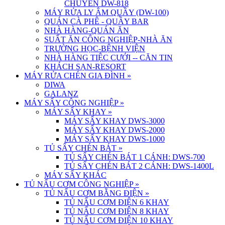
CHUYỀN DW-818
MÁY RỬA LY ÂM QUẦY (DW-100)
QUÁN CÀ PHÊ - QUẦY BAR
NHÀ HÀNG-QUÁN ĂN
SUẤT ĂN CÔNG NGHIỆP-NHÀ ĂN
TRƯỜNG HỌC-BỆNH VIỆN
NHÀ HÀNG TIỆC CƯỚI -- CĂN TIN
KHÁCH SẠN-RESORT
MÁY RỬA CHÉN GIA ĐÌNH
»
DIWA
GALANZ
MÁY SẤY CÔNG NGHIỆP
»
MÁY SẤY KHAY
»
MÁY SẤY KHAY DWS-3000
MÁY SẤY KHAY DWS-2000
MÁY SẤY KHAY DWS-1000
TỦ SẤY CHÉN BÁT
»
TỦ SẤY CHÉN BÁT 1 CÁNH: DWS-700
TỦ SẤY CHÉN BÁT 2 CÁNH: DWS-1400L
MÁY SẤY KHÁC
TỦ NẤU CƠM CÔNG NGHIỆP
»
TỦ NẤU CƠM BẰNG ĐIỆN
»
TỦ NẤU CƠM ĐIỆN 6 KHAY
TỦ NẤU CƠM ĐIỆN 8 KHAY
TỦ NẤU CƠM ĐIỆN 10 KHAY