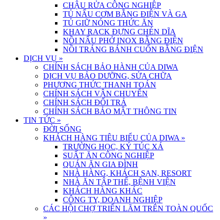
CHẬU RỬA CÔNG NGHIỆP
TỦ NẤU CƠM BẰNG ĐIỆN VÀ GA
TỦ GIỮ NÓNG THỨC ĂN
KHAY RACK ĐỰNG CHÉN DĨA
NỒI NẤU PHỞ INOX BẰNG ĐIỆN
NỒI TRÁNG BÁNH CUỐN BẰNG ĐIỆN
DỊCH VỤ
»
CHÍNH SÁCH BẢO HÀNH CỦA DIWA
DỊCH VỤ BẢO DƯỠNG, SỬA CHỮA
PHƯƠNG THỨC THANH TOÁN
CHÍNH SÁCH VẬN CHUYỂN
CHÍNH SÁCH ĐỔI TRẢ
CHÍNH SÁCH BẢO MẬT THÔNG TIN
TIN TỨC
»
ĐỜI SỐNG
KHÁCH HÀNG TIÊU BIỂU CỦA DIWA
»
TRƯỜNG HỌC, KÝ TÚC XÁ
SUẤT ĂN CÔNG NGHIỆP
QUÁN ĂN GIA ĐÌNH
NHÀ HÀNG, KHÁCH SẠN, RESORT
NHÀ ĂN TẬP THỂ, BỆNH VIỆN
KHÁCH HÀNG KHÁC
CÔNG TY, DOANH NGHIỆP
CÁC HỘI CHỢ TRIỂN LÃM TRÊN TOÀN QUỐC
»