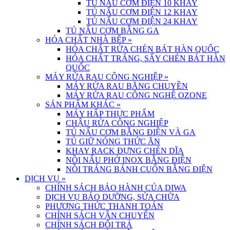
TỦ NẤU CƠM ĐIỆN 10 KHAY
TỦ NẤU CƠM ĐIỆN 12 KHAY
TỦ NẤU CƠM ĐIỆN 24 KHAY
TỦ NẤU CƠM BẰNG GA
HÓA CHẤT NHÀ BẾP
»
HÓA CHẤT RỬA CHÉN BÁT HÀN QUỐC
HÓA CHẤT TRÁNG, SẤY CHÉN BÁT HÀN
QUỐC
MÁY RỬA RAU CÔNG NGHIỆP
»
MÁY RỬA RAU BĂNG CHUYỀN
MÁY RỬA RAU CÔNG NGHỆ OZONE
SẢN PHẨM KHÁC
»
MÁY HẤP THỰC PHẨM
CHẬU RỬA CÔNG NGHIỆP
TỦ NẤU CƠM BẰNG ĐIỆN VÀ GA
TỦ GIỮ NÓNG THỨC ĂN
KHAY RACK ĐỰNG CHÉN DĨA
NỒI NẤU PHỞ INOX BẰNG ĐIỆN
NỒI TRÁNG BÁNH CUỐN BẰNG ĐIỆN
DỊCH VỤ
»
CHÍNH SÁCH BẢO HÀNH CỦA DIWA
DỊCH VỤ BẢO DƯỠNG, SỬA CHỮA
PHƯƠNG THỨC THANH TOÁN
CHÍNH SÁCH VẬN CHUYỂN
CHÍNH SÁCH ĐỔI TRẢ