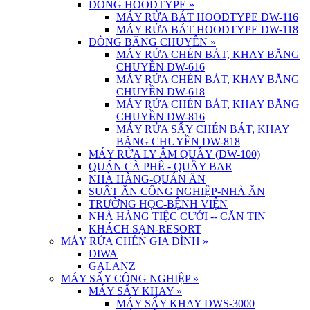
DÒNG HOODTYPE
»
MÁY RỬA BÁT HOODTYPE DW-116
MÁY RỬA BÁT HOODTYPE DW-118
DÒNG BĂNG CHUYỀN
»
MÁY RỬA CHÉN BÁT, KHAY BĂNG
CHUYỀN DW-616
MÁY RỬA CHÉN BÁT, KHAY BĂNG
CHUYỀN DW-618
MÁY RỬA CHÉN BÁT, KHAY BĂNG
CHUYỀN DW-816
MÁY RỬA SẤY CHÉN BÁT, KHAY
BĂNG CHUYỀN DW-818
MÁY RỬA LY ÂM QUẦY (DW-100)
QUÁN CÀ PHÊ - QUẦY BAR
NHÀ HÀNG-QUÁN ĂN
SUẤT ĂN CÔNG NGHIỆP-NHÀ ĂN
TRƯỜNG HỌC-BỆNH VIỆN
NHÀ HÀNG TIỆC CƯỚI -- CĂN TIN
KHÁCH SẠN-RESORT
MÁY RỬA CHÉN GIA ĐÌNH
»
DIWA
GALANZ
MÁY SẤY CÔNG NGHIỆP
»
MÁY SẤY KHAY
»
MÁY SẤY KHAY DWS-3000