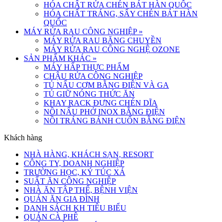
HÓA CHẤT RỬA CHÉN BÁT HÀN QUỐC
HÓA CHẤT TRÁNG, SẤY CHÉN BÁT HÀN
QUỐC
MÁY RỬA RAU CÔNG NGHIỆP
»
MÁY RỬA RAU BĂNG CHUYỀN
MÁY RỬA RAU CÔNG NGHỆ OZONE
SẢN PHẨM KHÁC
»
MÁY HẤP THỰC PHẨM
CHẬU RỬA CÔNG NGHIỆP
TỦ NẤU CƠM BẰNG ĐIỆN VÀ GA
TỦ GIỮ NÓNG THỨC ĂN
KHAY RACK ĐỰNG CHÉN DĨA
NỒI NẤU PHỞ INOX BẰNG ĐIỆN
NỒI TRÁNG BÁNH CUỐN BẰNG ĐIỆN
Khách hàng
NHÀ HÀNG, KHÁCH SẠN, RESORT
CÔNG TY, DOANH NGHIỆP
TRƯỜNG HỌC, KÝ TÚC XÁ
SUẤT ĂN CÔNG NGHIỆP
NHÀ ĂN TẬP THỂ, BỆNH VIỆN
QUÁN ĂN GIA ĐÌNH
DANH SÁCH KH TIÊU BIỂU
QUÁN CÀ PHÊ