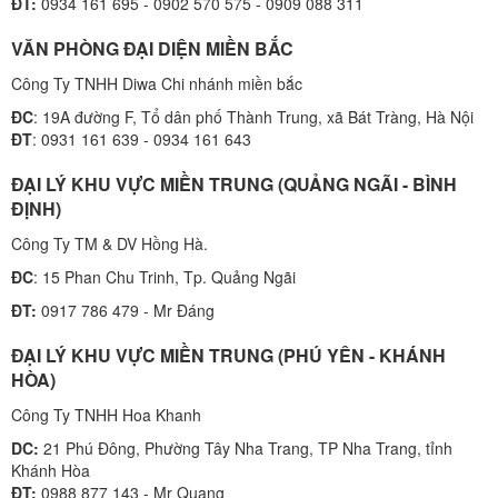
ĐT:
0934 161 695 - 0902 570 575 - 0909 088 311
VĂN PHÒNG ĐẠI DIỆN MIỀN BẮC
Công Ty TNHH Diwa Chi nhánh miền bắc
ĐC
: 19A đường F, Tổ dân phố Thành Trung, xã Bát Tràng, Hà Nội
ĐT
: 0931 161 639 - 0934 161 643
ĐẠI LÝ KHU VỰC MIỀN TRUNG (QUẢNG NGÃI - BÌNH
ĐỊNH)
Công Ty TM & DV Hồng Hà.
ĐC
: 15 Phan Chu Trinh, Tp. Quảng Ngãi
ĐT:
0917 786 479 - Mr Đáng
ĐẠI LÝ KHU VỰC MIỀN TRUNG (PHÚ YÊN - KHÁNH
HÒA)
Công Ty TNHH Hoa Khanh
DC:
21 Phú Đông, Phường Tây Nha Trang, TP Nha Trang, tỉnh
Khánh Hòa
ĐT:
0988 877 143 - Mr Quang