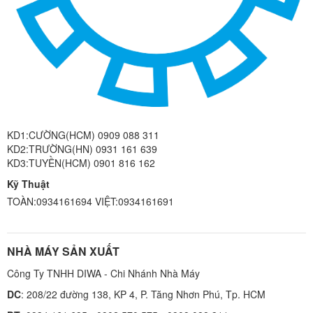
KD1:CƯỜNG(HCM) 0909 088 311
KD2:TRƯỜNG(HN) 0931 161 639
KD3:TUYỀN(HCM) 0901 816 162
Kỹ Thuật
TOÀN:0934161694 VIỆT:0934161691
NHÀ MÁY SẢN XUẤT
Công Ty TNHH DIWA - Chi Nhánh Nhà Máy
DC
: 208/22 đường 138, KP 4, P. Tăng Nhơn Phú, Tp. HCM