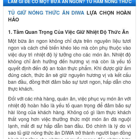
LÀM GÌ ĐỂ CÓ MỘT BỮA ĂN NGON? TỦ HÂM NÓNG THỨC
ĂN DIWA LỰA CHỌN HOÀN HẢO
TỦ GIỮ NÓNG THỨC ĂN DIWA
LỰA CHỌN HOÀN
HẢO
1. Tầm Quan Trọng Của Việc Giữ Nhiệt Độ Thức Ăn
Một bữa ăn ngon không chỉ dựa trên nguyên liệu tươi
ngon và cách chế biến khéo léo mà còn phụ thuộc vào
việc duy trì nhiệt độ lý tưởng cho các món ăn. Nhiệt độ
không chỉ ảnh hưởng đến hương vị mà còn là yếu tố
quyết định đến độ an toàn thực phẩm. Khi được giữ ấm
đúng cách, thức ăn sẽ giữ nguyên hương vị và kết cấu
ban đầu, đồng thời đảm bảo sự tươi ngon, hấp dẫn cho
thực khách.
Đối với các nhà hàng, quán ăn, việc phục vụ món ăn với
nhiệt độ hoàn hảo là yếu tố quan trọng để đảm bảo sự
hài lòng của khách hàng. Không có gì làm thực khách
thất vọng hơn việc thưởng thức một món ăn đã nguội
lạnh, mất đi sự hấp dẫn ban đầu. Đó chính là lý do vì
sao tủ giữ nóng thức ăn DIWA trở thành người bạn đồng