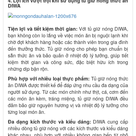
4. Lợi ích vượt trội khi sử dụng tủ giữ nóng thức ăn
DIWA
Tiện lợi và tiết kiệm thời gian:
Với tủ giữ nóng DIWA,
bạn không còn lo lắng về việc món ăn bị nguội lạnh khi
chờ đợi khách hàng hoặc các thành viên trong gia đình
đến thưởng thức. Tủ giữ nóng cho phép bạn chuẩn bị
sẵn thức ăn và bảo quản ở nhiệt độ lý tưởng, giúp tiết
kiệm thời gian và công sức, đặc biệt hữu ích trong
những dịp bận rộn.
Phù hợp với nhiều loại thực phẩm:
Tủ giữ nóng thức
ăn DIWA được thiết kế để đáp ứng nhu cầu đa dạng của
người sử dụng. Từ các món chính như thịt, cá, cơm đến
các món ăn kèm, tráng miệng, tủ giữ nóng DIWA đều
đảm bảo giữ nguyên hương vị và nhiệt độ lý tưởng cho
từng loại món ăn.
Đa dạng kích thước và kiểu dáng:
DIWA cung cấp
nhiều dòng tủ giữ nóng với các kích thước và kiểu dáng
khác nhau, phù hợp với nhiều không gian bếp từ nhỏ