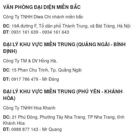
VĂN PHÒNG ĐẠI DIỆN MIỀN BẮC
Công Ty TNHH Diwa Chi nhánh miền bắc
ĐC
: 19A đường F, Tổ dân phố Thành Trung, xã Bát Tràng, Hà Nội
ĐT
: 0931 161 639 - 0934 161 643
ĐẠI LÝ KHU VỰC MIỀN TRUNG (QUẢNG NGÃI - BÌNH
ĐỊNH)
Công Ty TM & DV Hồng Hà.
ĐC
: 15 Phan Chu Trinh, Tp. Quảng Ngãi
ĐT:
0917 786 479 - Mr Đáng
ĐẠI LÝ KHU VỰC MIỀN TRUNG (PHÚ YÊN - KHÁNH
HÒA)
Công Ty TNHH Hoa Khanh
DC:
21 Phú Đông, Phường Tây Nha Trang, TP Nha Trang, tỉnh
Khánh Hòa
ĐT:
0988 877 143 - Mr Quang