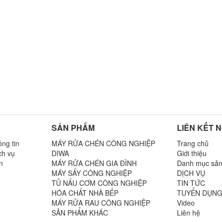
SẢN PHẨM
LIÊN KẾT 
ng tin
MÁY RỬA CHÉN CÔNG NGHIỆP
Trang chủ
ch vụ
DIWA
Giới thiệu
n
MÁY RỬA CHÉN GIA ĐÌNH
Danh mục sả
MÁY SẤY CÔNG NGHIỆP
DỊCH VỤ
TỦ NẤU CƠM CÔNG NGHIỆP
TIN TỨC
n
HÓA CHẤT NHÀ BẾP
TUYỂN DỤN
MÁY RỬA RAU CÔNG NGHIỆP
Video
SẢN PHẨM KHÁC
Liên hệ