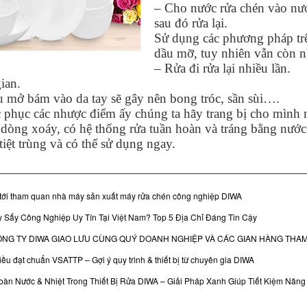
– Cho nước rửa chén vào nư
sau đó rửa lại.
Sử dụng các phương pháp trê
dầu mỡ, tuy nhiên vẫn còn 
– Rửa đi rửa lại nhiều lần.
ian.
 mở bám vào da tay sẽ gây nên bong tróc, sần sùi….
 phục các nhược điểm ấy chúng ta hãy trang bị cho mình
 dòng xoáy, có hệ thống rửa tuần hoàn và tráng bằng nước
 tiệt trùng và có thể sử dụng ngay.
tới tham quan nhà máy sản xuất máy rửa chén công nghiệp DIWA
 Sấy Công Nghiệp Uy Tín Tại Việt Nam? Top 5 Địa Chỉ Đáng Tin Cậy
CÔNG TY DIWA GIAO LƯU CÙNG QUÝ DOANH NGHIỆP VÀ CÁC GIAN HÀNG THAM
iều đạt chuẩn VSATTP – Gợi ý quy trình & thiết bị từ chuyên gia DIWA
àn Nước & Nhiệt Trong Thiết Bị Rửa DIWA – Giải Pháp Xanh Giúp Tiết Kiệm Nă