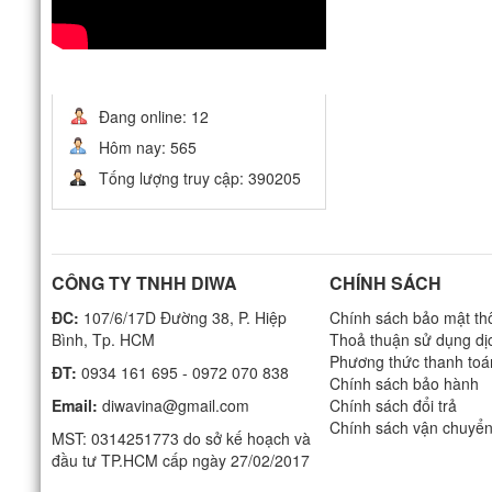
THỐNG KÊ
Đang online: 12
Hôm nay: 565
Tống lượng truy cập: 390205
CÔNG TY TNHH DIWA
CHÍNH SÁCH
ĐC:
107/6/17D Đường 38, P. Hiệp
Chính sách bảo mật thô
Bình, Tp. HCM
Thoả thuận sử dụng dị
Phương thức thanh toá
ĐT:
0934 161 695 - 0972 070 838
Chính sách bảo hành
Email:
diwavina@gmail.com
Chính sách đổi trả
Chính sách vận chuyể
MST: 0314251773 do sở kế hoạch và
đầu tư TP.HCM cấp ngày 27/02/2017