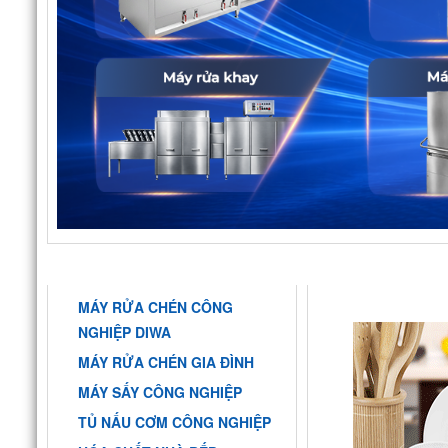
DANH MỤC
HƯỚNG DẪN RỬA 
MÁY RỬA CHÉN CÔNG
NGHIỆP DIWA
MÁY RỬA CHÉN GIA ĐÌNH
MÁY SẤY CÔNG NGHIỆP
TỦ NẤU CƠM CÔNG NGHIỆP