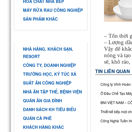
HÓA CHẤT NHÀ BẾP
MÁY RỬA RAU CÔNG NGHIỆP
SẢN PHẨM KHÁC
– Tốn thời g
KHÁCH HÀNG
– Lượng dầu
Vậy để khắc
NHÀ HÀNG, KHÁCH SẠN,
nóng và tạo
RESORT
sẽ, khô ráo,
CÔNG TY, DOANH NGHIỆP
TIN LIÊN QUAN
TRƯỜNG HỌC, KÝ TÚC XÁ
SUẤT ĂN CÔNG NGHIỆP
Công ty Vĩnh Hoàn 
NHÀ ĂN TẬP THỂ, BỆNH VIỆN
Ở Đâu Chế Tạo Máy
QUÁN ĂN GIA ĐÌNH
BNI VIỆT NAM – 
DANH SÁCH KH TIÊU BIỂU
Thiết kế bếp một ch
QUÁN CÀ PHÊ
Công Nghệ Tuần Ho
KHÁCH HÀNG KHÁC