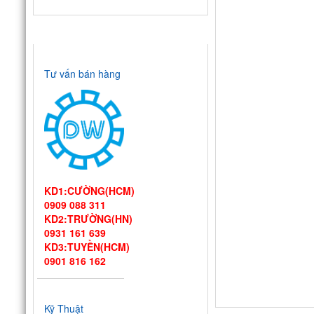
HỖ TRỢ TRỰC TUYẾN
Tư vấn bán hàng
KD1:CƯỜNG(HCM)
0909 088 311
KD2:TRƯỜNG(HN)
0931 161 639
KD3:TUYỀN(HCM)
0901 816 162
Thiết kế bếp
một chiều đạt
Kỹ Thuật
chuẩn VSATTP