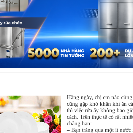
CHÉN BÁT KHI BỊ MỠ BÁM DÍNH
Hằng ngày, chị em nào cũng r
cũng gặp khó khăn khi ăn cá
thì việc rửa ấy không bao gi
cách.
Trên thực tế có rất nh
chẳng hạn:
– Bạn tráng qua một ít nước 