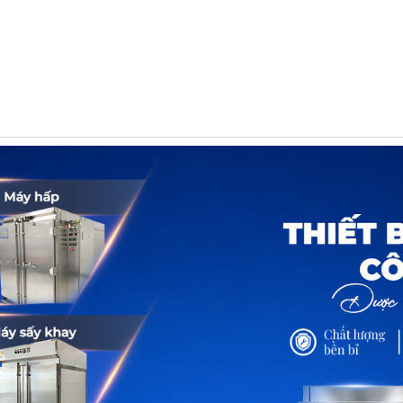
HẨM
DỊCH VỤ
TIN TỨC
TUYỂ