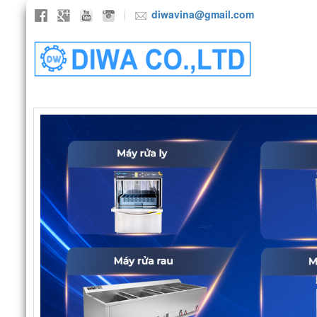
diwavina@gmail.com
TRANG CHỦ
GIỚI THIỆU
SẢN P