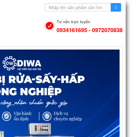
Tư vấn trực tuyến
0934161695 - 0972070838
N DỤNG
VIDEO
LIÊN HỆ