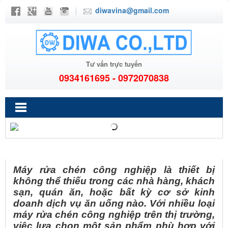
diwavina@gmail.com
Tư vấn trực tuyến
0934161695 - 0972070838
HƯỚNG DẪN CHỌN MÁY RỬA CHÉN CÔNG NGHIỆP PHÙ
HỢP VỚI NHU CẦU
Máy rửa chén công nghiệp là thiết bị
không thể thiếu trong các nhà hàng, khách
sạn, quán ăn, hoặc bất kỳ cơ sở kinh
doanh dịch vụ ăn uống nào. Với nhiều loại
máy rửa chén công nghiệp trên thị trường,
việc lựa chọn một sản phẩm phù hợp với