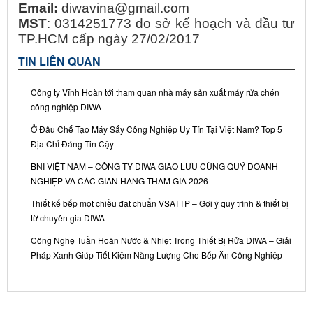
Email:
diwavina@gmail.com
MST
: 0314251773 do sở kế hoạch và đầu tư
TP.HCM cấp ngày 27/02/2017
TIN LIÊN QUAN
Công ty Vĩnh Hoàn tới tham quan nhà máy sản xuất máy rửa chén
công nghiệp DIWA
Ở Đâu Chế Tạo Máy Sấy Công Nghiệp Uy Tín Tại Việt Nam? Top 5
Địa Chỉ Đáng Tin Cậy
BNI VIỆT NAM – CÔNG TY DIWA GIAO LƯU CÙNG QUÝ DOANH
NGHIỆP VÀ CÁC GIAN HÀNG THAM GIA 2026
Thiết kế bếp một chiều đạt chuẩn VSATTP – Gợi ý quy trình & thiết bị
từ chuyên gia DIWA
Công Nghệ Tuần Hoàn Nước & Nhiệt Trong Thiết Bị Rửa DIWA – Giải
Pháp Xanh Giúp Tiết Kiệm Năng Lượng Cho Bếp Ăn Công Nghiệp