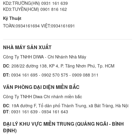
KD2:TRƯỜNG(HN) 0931 161 639
KD3:TUYỀN(HCM) 0901 816 162
Kỹ Thuật
TOÀN:0934161694 VIỆT:0934161691
NHÀ MÁY SẢN XUẤT
Công Ty TNHH DIWA - Chi Nhánh Nhà Máy
DC
: 208/22 đường 138, KP 4, P. Tăng Nhơn Phú, Tp. HCM
ĐT:
0934 161 695 - 0902 570 575 - 0909 088 311
VĂN PHÒNG ĐẠI DIỆN MIỀN BẮC
Công Ty TNHH Diwa Chi nhánh miền bắc
ĐC
: 19A đường F, Tổ dân phố Thành Trung, xã Bát Tràng, Hà Nội
ĐT
: 0931 161 639 - 0934 161 643
ĐẠI LÝ KHU VỰC MIỀN TRUNG (QUẢNG NGÃI - BÌNH
ĐỊNH)