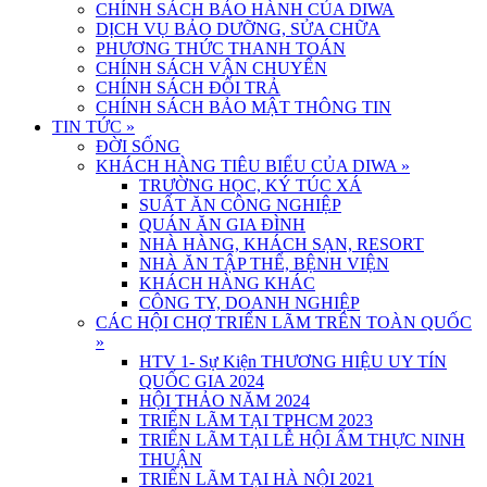
CHÍNH SÁCH BẢO HÀNH CỦA DIWA
DỊCH VỤ BẢO DƯỠNG, SỬA CHỮA
PHƯƠNG THỨC THANH TOÁN
CHÍNH SÁCH VẬN CHUYỂN
CHÍNH SÁCH ĐỔI TRẢ
CHÍNH SÁCH BẢO MẬT THÔNG TIN
TIN TỨC
»
ĐỜI SỐNG
KHÁCH HÀNG TIÊU BIỂU CỦA DIWA
»
TRƯỜNG HỌC, KÝ TÚC XÁ
SUẤT ĂN CÔNG NGHIỆP
QUÁN ĂN GIA ĐÌNH
NHÀ HÀNG, KHÁCH SẠN, RESORT
NHÀ ĂN TẬP THỂ, BỆNH VIỆN
KHÁCH HÀNG KHÁC
CÔNG TY, DOANH NGHIỆP
CÁC HỘI CHỢ TRIỂN LÃM TRÊN TOÀN QUỐC
»
HTV 1- Sự Kiện THƯƠNG HIỆU UY TÍN
QUỐC GIA 2024
HỘI THẢO NĂM 2024
TRIỂN LÃM TẠI TPHCM 2023
TRIỂN LÃM TẠI LỄ HỘI ẨM THỰC NINH
THUẬN
TRIỂN LÃM TẠI HÀ NỘI 2021