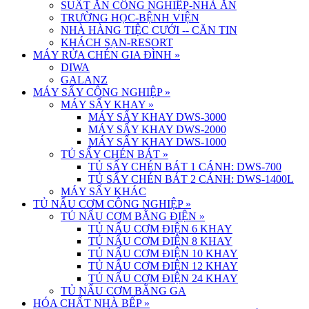
SUẤT ĂN CÔNG NGHIỆP-NHÀ ĂN
TRƯỜNG HỌC-BỆNH VIỆN
NHÀ HÀNG TIỆC CƯỚI -- CĂN TIN
KHÁCH SẠN-RESORT
MÁY RỬA CHÉN GIA ĐÌNH
»
DIWA
GALANZ
MÁY SẤY CÔNG NGHIỆP
»
MÁY SẤY KHAY
»
MÁY SẤY KHAY DWS-3000
MÁY SẤY KHAY DWS-2000
MÁY SẤY KHAY DWS-1000
TỦ SẤY CHÉN BÁT
»
TỦ SẤY CHÉN BÁT 1 CÁNH: DWS-700
TỦ SẤY CHÉN BÁT 2 CÁNH: DWS-1400L
MÁY SẤY KHÁC
TỦ NẤU CƠM CÔNG NGHIỆP
»
TỦ NẤU CƠM BẰNG ĐIỆN
»
TỦ NẤU CƠM ĐIỆN 6 KHAY
TỦ NẤU CƠM ĐIỆN 8 KHAY
TỦ NẤU CƠM ĐIỆN 10 KHAY
TỦ NẤU CƠM ĐIỆN 12 KHAY
TỦ NẤU CƠM ĐIỆN 24 KHAY
TỦ NẤU CƠM BẰNG GA
HÓA CHẤT NHÀ BẾP
»