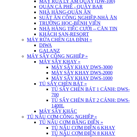
MÁY RỬA LY ÂM QUẦY (DW-100)
QUÁN CÀ PHÊ - QUẦY BAR
NHÀ HÀNG-QUÁN ĂN
SUẤT ĂN CÔNG NGHIỆP-NHÀ ĂN
TRƯỜNG HỌC-BỆNH VIỆN
NHÀ HÀNG TIỆC CƯỚI -- CĂN TIN
KHÁCH SẠN-RESORT
MÁY RỬA CHÉN GIA ĐÌNH
»
DIWA
GALANZ
MÁY SẤY CÔNG NGHIỆP
»
MÁY SẤY KHAY
»
MÁY SẤY KHAY DWS-3000
MÁY SẤY KHAY DWS-2000
MÁY SẤY KHAY DWS-1000
TỦ SẤY CHÉN BÁT
»
TỦ SẤY CHÉN BÁT 1 CÁNH: DWS-
700
TỦ SẤY CHÉN BÁT 2 CÁNH: DWS-
1400L
MÁY SẤY KHÁC
TỦ NẤU CƠM CÔNG NGHIỆP
»
TỦ NẤU CƠM BẰNG ĐIỆN
»
TỦ NẤU CƠM ĐIỆN 6 KHAY
TỦ NẤU CƠM ĐIỆN 8 KHAY