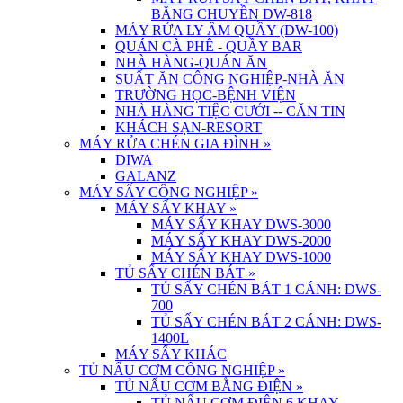
BĂNG CHUYỀN DW-818
MÁY RỬA LY ÂM QUẦY (DW-100)
QUÁN CÀ PHÊ - QUẦY BAR
NHÀ HÀNG-QUÁN ĂN
SUẤT ĂN CÔNG NGHIỆP-NHÀ ĂN
TRƯỜNG HỌC-BỆNH VIỆN
NHÀ HÀNG TIỆC CƯỚI -- CĂN TIN
KHÁCH SẠN-RESORT
MÁY RỬA CHÉN GIA ĐÌNH
»
DIWA
GALANZ
MÁY SẤY CÔNG NGHIỆP
»
MÁY SẤY KHAY
»
MÁY SẤY KHAY DWS-3000
MÁY SẤY KHAY DWS-2000
MÁY SẤY KHAY DWS-1000
TỦ SẤY CHÉN BÁT
»
TỦ SẤY CHÉN BÁT 1 CÁNH: DWS-
700
TỦ SẤY CHÉN BÁT 2 CÁNH: DWS-
1400L
MÁY SẤY KHÁC
TỦ NẤU CƠM CÔNG NGHIỆP
»
TỦ NẤU CƠM BẰNG ĐIỆN
»
TỦ NẤU CƠM ĐIỆN 6 KHAY