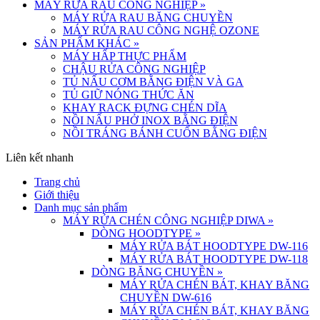
MÁY RỬA RAU CÔNG NGHIỆP
»
MÁY RỬA RAU BĂNG CHUYỀN
MÁY RỬA RAU CÔNG NGHỆ OZONE
SẢN PHẨM KHÁC
»
MÁY HẤP THỰC PHẨM
CHẬU RỬA CÔNG NGHIỆP
TỦ NẤU CƠM BẰNG ĐIỆN VÀ GA
TỦ GIỮ NÓNG THỨC ĂN
KHAY RACK ĐỰNG CHÉN DĨA
NỒI NẤU PHỞ INOX BẰNG ĐIỆN
NỒI TRÁNG BÁNH CUỐN BẰNG ĐIỆN
Liên kết nhanh
Trang chủ
Giới thiệu
Danh mục sản phẩm
MÁY RỬA CHÉN CÔNG NGHIỆP DIWA
»
DÒNG HOODTYPE
»
MÁY RỬA BÁT HOODTYPE DW-116
MÁY RỬA BÁT HOODTYPE DW-118
DÒNG BĂNG CHUYỀN
»
MÁY RỬA CHÉN BÁT, KHAY BĂNG
CHUYỀN DW-616
MÁY RỬA CHÉN BÁT, KHAY BĂNG