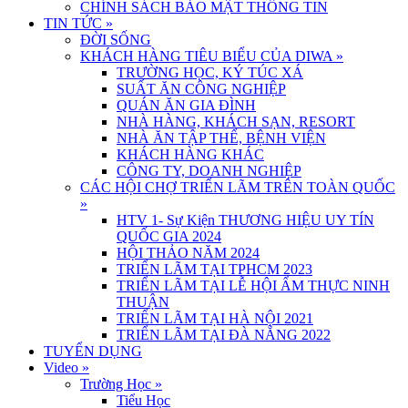
CHÍNH SÁCH BẢO MẬT THÔNG TIN
TIN TỨC
»
ĐỜI SỐNG
KHÁCH HÀNG TIÊU BIỂU CỦA DIWA
»
TRƯỜNG HỌC, KÝ TÚC XÁ
SUẤT ĂN CÔNG NGHIỆP
QUÁN ĂN GIA ĐÌNH
NHÀ HÀNG, KHÁCH SẠN, RESORT
NHÀ ĂN TẬP THỂ, BỆNH VIỆN
KHÁCH HÀNG KHÁC
CÔNG TY, DOANH NGHIỆP
CÁC HỘI CHỢ TRIỂN LÃM TRÊN TOÀN QUỐC
»
HTV 1- Sự Kiện THƯƠNG HIỆU UY TÍN
QUỐC GIA 2024
HỘI THẢO NĂM 2024
TRIỂN LÃM TẠI TPHCM 2023
TRIỂN LÃM TẠI LỄ HỘI ẨM THỰC NINH
THUẬN
TRIỂN LÃM TẠI HÀ NỘI 2021
TRIỂN LÃM TẠI ĐÀ NẴNG 2022
TUYỂN DỤNG
Video
»
Trường Học
»
Tiểu Học