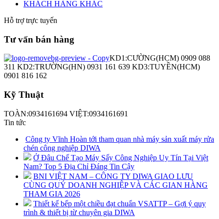
KHÁCH HÀNG KHÁC
Hỗ trợ trực tuyến
Tư vấn bán hàng
KD1:CƯỜNG(HCM) 0909 088
311 KD2:TRƯỜNG(HN) 0931 161 639 KD3:TUYỀN(HCM)
0901 816 162
Kỹ Thuật
TOÀN:0934161694 VIỆT:0934161691
Tin tức
Công ty Vĩnh Hoàn tới tham quan nhà máy sản xuất máy rửa
chén công nghiệp DIWA
Ở Đâu Chế Tạo Máy Sấy Công Nghiệp Uy Tín Tại Việt
Nam? Top 5 Địa Chỉ Đáng Tin Cậy
BNI VIỆT NAM – CÔNG TY DIWA GIAO LƯU
CÙNG QUÝ DOANH NGHIỆP VÀ CÁC GIAN HÀNG
THAM GIA 2026
Thiết kế bếp một chiều đạt chuẩn VSATTP – Gợi ý quy
trình & thiết bị từ chuyên gia DIWA