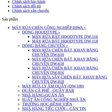
Chính sách bảo hành
Chính sách đổi trả
Chính sách vận chuyển
Sản phẩm
MÁY RỬA CHÉN CÔNG NGHIỆP DIWA
»
DÒNG HOODTYPE
»
MÁY RỬA BÁT HOODTYPE DW-116
MÁY RỬA BÁT HOODTYPE DW-118
DÒNG BĂNG CHUYỀN
»
MÁY RỬA CHÉN BÁT, KHAY BĂNG
CHUYỀN DW-616
MÁY RỬA CHÉN BÁT, KHAY BĂNG
CHUYỀN DW-618
MÁY RỬA CHÉN BÁT, KHAY BĂNG
CHUYỀN DW-816
MÁY RỬA SẤY CHÉN BÁT, KHAY BĂNG
CHUYỀN DW-818
MÁY RỬA LY ÂM QUẦY (DW-100)
QUÁN CÀ PHÊ - QUẦY BAR
NHÀ HÀNG-QUÁN ĂN
SUẤT ĂN CÔNG NGHIỆP-NHÀ ĂN
TRƯỜNG HỌC-BỆNH VIỆN
NHÀ HÀNG TIỆC CƯỚI -- CĂN TIN