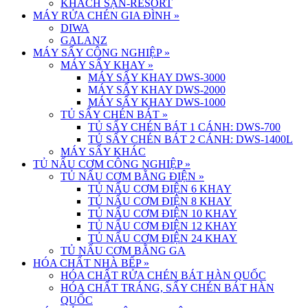
KHÁCH SẠN-RESORT
MÁY RỬA CHÉN GIA ĐÌNH
»
DIWA
GALANZ
MÁY SẤY CÔNG NGHIỆP
»
MÁY SẤY KHAY
»
MÁY SẤY KHAY DWS-3000
MÁY SẤY KHAY DWS-2000
MÁY SẤY KHAY DWS-1000
TỦ SẤY CHÉN BÁT
»
TỦ SẤY CHÉN BÁT 1 CÁNH: DWS-700
TỦ SẤY CHÉN BÁT 2 CÁNH: DWS-1400L
MÁY SẤY KHÁC
TỦ NẤU CƠM CÔNG NGHIỆP
»
TỦ NẤU CƠM BẰNG ĐIỆN
»
TỦ NẤU CƠM ĐIỆN 6 KHAY
TỦ NẤU CƠM ĐIỆN 8 KHAY
TỦ NẤU CƠM ĐIỆN 10 KHAY
TỦ NẤU CƠM ĐIỆN 12 KHAY
TỦ NẤU CƠM ĐIỆN 24 KHAY
TỦ NẤU CƠM BẰNG GA
HÓA CHẤT NHÀ BẾP
»
HÓA CHẤT RỬA CHÉN BÁT HÀN QUỐC
HÓA CHẤT TRÁNG, SẤY CHÉN BÁT HÀN
QUỐC