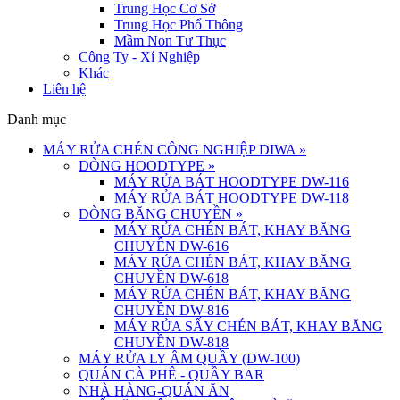
Trung Học Cơ Sở
Trung Học Phổ Thông
Mầm Non Tư Thục
Công Ty - Xí Nghiệp
Khác
Liên hệ
Danh mục
MÁY RỬA CHÉN CÔNG NGHIỆP DIWA
»
DÒNG HOODTYPE
»
MÁY RỬA BÁT HOODTYPE DW-116
MÁY RỬA BÁT HOODTYPE DW-118
DÒNG BĂNG CHUYỀN
»
MÁY RỬA CHÉN BÁT, KHAY BĂNG
CHUYỀN DW-616
MÁY RỬA CHÉN BÁT, KHAY BĂNG
CHUYỀN DW-618
MÁY RỬA CHÉN BÁT, KHAY BĂNG
CHUYỀN DW-816
MÁY RỬA SẤY CHÉN BÁT, KHAY BĂNG
CHUYỀN DW-818
MÁY RỬA LY ÂM QUẦY (DW-100)
QUÁN CÀ PHÊ - QUẦY BAR
NHÀ HÀNG-QUÁN ĂN