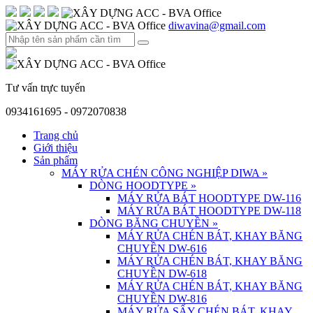
diwavina@gmail.com
Tư vấn trực tuyến
0934161695 - 0972070838
Trang chủ
Giới thiệu
Sản phẩm
MÁY RỬA CHÉN CÔNG NGHIỆP DIWA
»
DÒNG HOODTYPE
»
MÁY RỬA BÁT HOODTYPE DW-116
MÁY RỬA BÁT HOODTYPE DW-118
DÒNG BĂNG CHUYỀN
»
MÁY RỬA CHÉN BÁT, KHAY BĂNG
CHUYỀN DW-616
MÁY RỬA CHÉN BÁT, KHAY BĂNG
CHUYỀN DW-618
MÁY RỬA CHÉN BÁT, KHAY BĂNG
CHUYỀN DW-816
MÁY RỬA SẤY CHÉN BÁT, KHAY