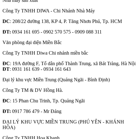
Nhà máy sản xuất
Công Ty TNHH DIWA - Chi Nhánh Nhà Máy
DC
: 208/22 đường 138, KP 4, P. Tăng Nhơn Phú, Tp. HCM
ĐT:
0934 161 695 - 0902 570 575 - 0909 088 311
Văn phòng đại diện Miền Bắc
Công Ty TNHH Diwa Chi nhánh miền bắc
ĐC
: 19A đường F, Tổ dân phố Thành Trung, xã Bát Tràng, Hà Nội
ĐT
: 0931 161 639 - 0934 161 643
Đại lý khu vực Miền Trung (Quảng Ngãi - Bình Định)
Công Ty TM & DV Hồng Hà.
ĐC
: 15 Phan Chu Trinh, Tp. Quảng Ngãi
ĐT:
0917 786 479 - Mr Đáng
ĐẠI LÝ KHU VỰC MIỀN TRUNG (PHÚ YÊN - KHÁNH
HÒA)
Công Ty TNHH Hoa Khanh