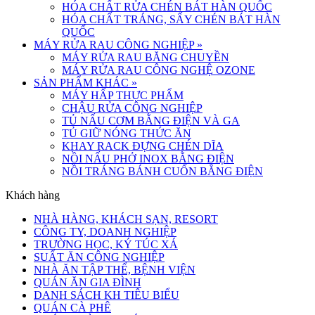
HÓA CHẤT RỬA CHÉN BÁT HÀN QUỐC
HÓA CHẤT TRÁNG, SẤY CHÉN BÁT HÀN
QUỐC
MÁY RỬA RAU CÔNG NGHIỆP
»
MÁY RỬA RAU BĂNG CHUYỀN
MÁY RỬA RAU CÔNG NGHỆ OZONE
SẢN PHẨM KHÁC
»
MÁY HẤP THỰC PHẨM
CHẬU RỬA CÔNG NGHIỆP
TỦ NẤU CƠM BẰNG ĐIỆN VÀ GA
TỦ GIỮ NÓNG THỨC ĂN
KHAY RACK ĐỰNG CHÉN DĨA
NỒI NẤU PHỞ INOX BẰNG ĐIỆN
NỒI TRÁNG BÁNH CUỐN BẰNG ĐIỆN
Khách hàng
NHÀ HÀNG, KHÁCH SẠN, RESORT
CÔNG TY, DOANH NGHIỆP
TRƯỜNG HỌC, KÝ TÚC XÁ
SUẤT ĂN CÔNG NGHIỆP
NHÀ ĂN TẬP THỂ, BỆNH VIỆN
QUÁN ĂN GIA ĐÌNH
DANH SÁCH KH TIÊU BIỂU
QUÁN CÀ PHÊ