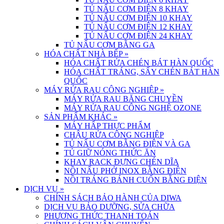
TỦ NẤU CƠM ĐIỆN 8 KHAY
TỦ NẤU CƠM ĐIỆN 10 KHAY
TỦ NẤU CƠM ĐIỆN 12 KHAY
TỦ NẤU CƠM ĐIỆN 24 KHAY
TỦ NẤU CƠM BẰNG GA
HÓA CHẤT NHÀ BẾP
»
HÓA CHẤT RỬA CHÉN BÁT HÀN QUỐC
HÓA CHẤT TRÁNG, SẤY CHÉN BÁT HÀN
QUỐC
MÁY RỬA RAU CÔNG NGHIỆP
»
MÁY RỬA RAU BĂNG CHUYỀN
MÁY RỬA RAU CÔNG NGHỆ OZONE
SẢN PHẨM KHÁC
»
MÁY HẤP THỰC PHẨM
CHẬU RỬA CÔNG NGHIỆP
TỦ NẤU CƠM BẰNG ĐIỆN VÀ GA
TỦ GIỮ NÓNG THỨC ĂN
KHAY RACK ĐỰNG CHÉN DĨA
NỒI NẤU PHỞ INOX BẰNG ĐIỆN
NỒI TRÁNG BÁNH CUỐN BẰNG ĐIỆN
DỊCH VỤ
»
CHÍNH SÁCH BẢO HÀNH CỦA DIWA
DỊCH VỤ BẢO DƯỠNG, SỬA CHỮA
PHƯƠNG THỨC THANH TOÁN