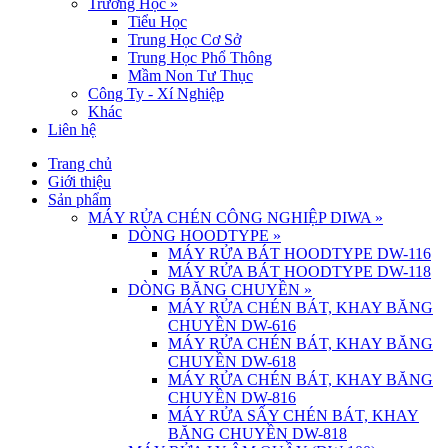
Trường Học
»
Tiểu Học
Trung Học Cơ Sở
Trung Học Phổ Thông
Mầm Non Tư Thục
Công Ty - Xí Nghiệp
Khác
Liên hệ
Trang chủ
Giới thiệu
Sản phẩm
MÁY RỬA CHÉN CÔNG NGHIỆP DIWA
»
DÒNG HOODTYPE
»
MÁY RỬA BÁT HOODTYPE DW-116
MÁY RỬA BÁT HOODTYPE DW-118
DÒNG BĂNG CHUYỀN
»
MÁY RỬA CHÉN BÁT, KHAY BĂNG
CHUYỀN DW-616
MÁY RỬA CHÉN BÁT, KHAY BĂNG
CHUYỀN DW-618
MÁY RỬA CHÉN BÁT, KHAY BĂNG
CHUYỀN DW-816
MÁY RỬA SẤY CHÉN BÁT, KHAY
BĂNG CHUYỀN DW-818