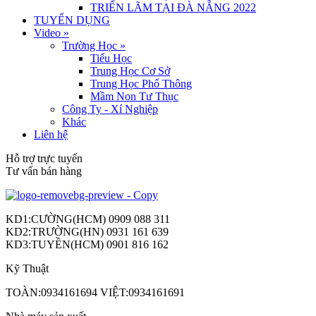
TRIỂN LÃM TẠI ĐÀ NẴNG 2022
TUYỂN DỤNG
Video
»
Trường Học
»
Tiểu Học
Trung Học Cơ Sở
Trung Học Phổ Thông
Mầm Non Tư Thục
Công Ty - Xí Nghiệp
Khác
Liên hệ
Hỗ trợ trực tuyến
Tư vấn bán hàng
KD1:CƯỜNG(HCM) 0909 088 311
KD2:TRƯỜNG(HN) 0931 161 639
KD3:TUYỀN(HCM) 0901 816 162
Kỹ Thuật
TOÀN:0934161694 VIỆT:0934161691