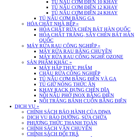
TỦ NẤU CƠM ĐIỆN 10 KHAY
TỦ NẤU CƠM ĐIỆN 12 KHAY
TỦ NẤU CƠM ĐIỆN 24 KHAY
TỦ NẤU CƠM BẰNG GA
HÓA CHẤT NHÀ BẾP
»
HÓA CHẤT RỬA CHÉN BÁT HÀN QUỐC
HÓA CHẤT TRÁNG, SẤY CHÉN BÁT HÀN
QUỐC
MÁY RỬA RAU CÔNG NGHIỆP
»
MÁY RỬA RAU BĂNG CHUYỀN
MÁY RỬA RAU CÔNG NGHỆ OZONE
SẢN PHẨM KHÁC
»
MÁY HẤP THỰC PHẨM
CHẬU RỬA CÔNG NGHIỆP
TỦ NẤU CƠM BẰNG ĐIỆN VÀ GA
TỦ GIỮ NÓNG THỨC ĂN
KHAY RACK ĐỰNG CHÉN DĨA
NỒI NẤU PHỞ INOX BẰNG ĐIỆN
NỒI TRÁNG BÁNH CUỐN BẰNG ĐIỆN
DỊCH VỤ
»
CHÍNH SÁCH BẢO HÀNH CỦA DIWA
DỊCH VỤ BẢO DƯỠNG, SỬA CHỮA
PHƯƠNG THỨC THANH TOÁN
CHÍNH SÁCH VẬN CHUYỂN
CHÍNH SÁCH ĐỔI TRẢ