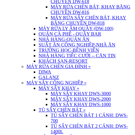
CHUYỀN DW-618
MÁY RỬA CHÉN BÁT, KHAY BĂNG
CHUYỀN DW-816
MÁY RỬA SẤY CHÉN BÁT, KHAY
BĂNG CHUYỀN DW-818
MÁY RỬA LY ÂM QUẦY (DW-100)
QUÁN CÀ PHÊ - QUẦY BAR
NHÀ HÀNG-QUÁN ĂN
SUẤT ĂN CÔNG NGHIỆP-NHÀ ĂN
TRƯỜNG HỌC-BỆNH VIỆN
NHÀ HÀNG TIỆC CƯỚI -- CĂN TIN
KHÁCH SẠN-RESORT
MÁY RỬA CHÉN GIA ĐÌNH
»
DIWA
GALANZ
MÁY SẤY CÔNG NGHIỆP
»
MÁY SẤY KHAY
»
MÁY SẤY KHAY DWS-3000
MÁY SẤY KHAY DWS-2000
MÁY SẤY KHAY DWS-1000
TỦ SẤY CHÉN BÁT
»
TỦ SẤY CHÉN BÁT 1 CÁNH: DWS-
700
TỦ SẤY CHÉN BÁT 2 CÁNH: DWS-
1400L