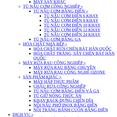
MÁY SẤY KHÁC
TỦ NẤU CƠM CÔNG NGHIỆP
»
TỦ NẤU CƠM BẰNG ĐIỆN
»
TỦ NẤU CƠM ĐIỆN 6 KHAY
TỦ NẤU CƠM ĐIỆN 8 KHAY
TỦ NẤU CƠM ĐIỆN 10 KHAY
TỦ NẤU CƠM ĐIỆN 12 KHAY
TỦ NẤU CƠM ĐIỆN 24 KHAY
TỦ NẤU CƠM BẰNG GA
HÓA CHẤT NHÀ BẾP
»
HÓA CHẤT RỬA CHÉN BÁT HÀN QUỐC
HÓA CHẤT TRÁNG, SẤY CHÉN BÁT HÀN
QUỐC
MÁY RỬA RAU CÔNG NGHIỆP
»
MÁY RỬA RAU BĂNG CHUYỀN
MÁY RỬA RAU CÔNG NGHỆ OZONE
SẢN PHẨM KHÁC
»
MÁY HẤP THỰC PHẨM
CHẬU RỬA CÔNG NGHIỆP
TỦ NẤU CƠM BẰNG ĐIỆN VÀ GA
TỦ GIỮ NÓNG THỨC ĂN
KHAY RACK ĐỰNG CHÉN DĨA
NỒI NẤU PHỞ INOX BẰNG ĐIỆN
NỒI TRÁNG BÁNH CUỐN BẰNG ĐIỆN
DỊCH VỤ
»