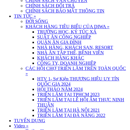
CHÍNH SÁCH VẬN CHUYỂN
CHÍNH SÁCH ĐỔI TRẢ
CHÍNH SÁCH BẢO MẬT THÔNG TIN
TIN TỨC
»
ĐỜI SỐNG
KHÁCH HÀNG TIÊU BIỂU CỦA DIWA
»
TRƯỜNG HỌC, KÝ TÚC XÁ
SUẤT ĂN CÔNG NGHIỆP
QUÁN ĂN GIA ĐÌNH
NHÀ HÀNG, KHÁCH SẠN, RESORT
NHÀ ĂN TẬP THỂ, BỆNH VIỆN
KHÁCH HÀNG KHÁC
CÔNG TY, DOANH NGHIỆP
CÁC HỘI CHỢ TRIỂN LÃM TRÊN TOÀN QUỐC
»
HTV 1- Sự Kiện THƯƠNG HIỆU UY TÍN
QUỐC GIA 2024
HỘI THẢO NĂM 2024
TRIỂN LÃM TẠI TPHCM 2023
TRIỂN LÃM TẠI LỄ HỘI ẨM THỰC NINH
THUẬN
TRIỂN LÃM TẠI HÀ NỘI 2021
TRIỂN LÃM TẠI ĐÀ NẴNG 2022
TUYỂN DỤNG
Video
»