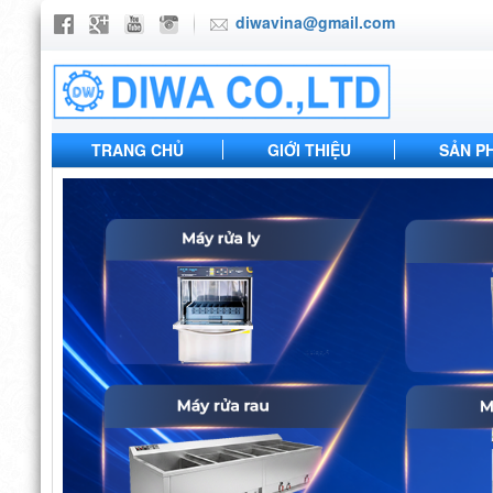
diwavina@gmail.com
TRANG CHỦ
GIỚI THIỆU
SẢN P