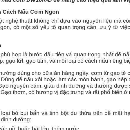
n Cách Nấu Cơm Ngon
t nghệ thuật không chỉ dựa vào nguyên liệu mà còn 
on, có một số yếu tố quan trọng cần lưu ý từ việc
o
 phù hợp là bước đầu tiên và quan trọng nhất để n
p, gạo lứt, gạo tám, và mỗi loại có cách nấu riêng biệ
ường dùng cho bữa ăn hàng ngày, cơm từ gạo tẻ có
Dùng để nấu xôi hoặc làm các món bánh, gạo nếp d
ạo nguyên cám, giàu dinh dưỡng và thường được s
: Gạo thơm, có hương vị đặc trưng và rất phổ biến ở
loại bỏ bụi bẩn và tinh bột dư thừa trên bề mặt h
t dinh dưỡng:
ào nồi hoặc bát lớn, thêm nước.