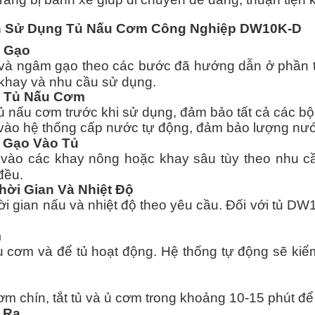
ình Sử Dụng Tủ Nấu Cơm Công Nghiệp DW10K-D
ị Gạo
và ngâm gạo theo các bước đã hướng dẫn ở phần tr
khay và nhu cầu sử dụng.
ị Tủ Nấu Cơm
tủ nấu cơm trước khi sử dụng, đảm bảo tất cả các b
ào hệ thống cấp nước tự động, đảm bảo lượng nước
 Gạo Vào Tủ
 vào các khay nông hoặc khay sâu tùy theo nhu cầ
đều.
Thời Gian Và Nhiệt Độ
hời gian nấu và nhiệt độ theo yêu cầu. Đối với tủ D
m
u cơm và để tủ hoạt động. Hệ thống tự động sẽ kiể
ơm chín, tắt tủ và ủ cơm trong khoảng 10-15 phút đ
 Ra