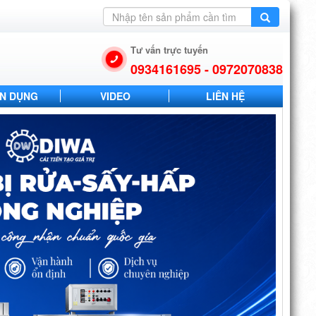
Tư vấn trực tuyến
0934161695 - 0972070838
N DỤNG
VIDEO
LIÊN HỆ