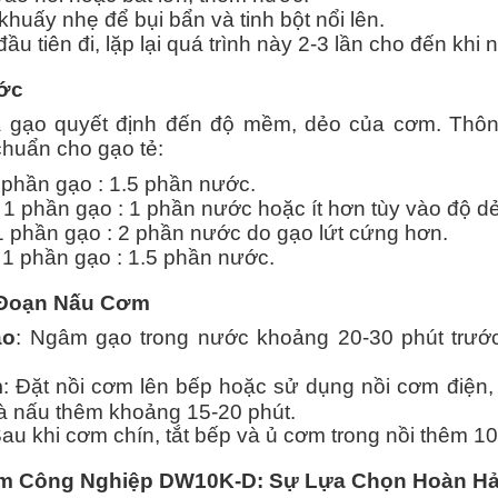
khuấy nhẹ để bụi bẩn và tinh bột nổi lên.
u tiên đi, lặp lại quá trình này 2-3 lần cho đến khi 
ước
 gạo quyết định đến độ mềm, dẻo của cơm. Thông
 chuẩn cho gạo tẻ:
1 phần gạo : 1.5 phần nước.
: 1 phần gạo : 1 phần nước hoặc ít hơn tùy vào độ 
 1 phần gạo : 2 phần nước do gạo lứt cứng hơn.
: 1 phần gạo : 1.5 phần nước.
i Đoạn Nấu Cơm
ạo
: Ngâm gạo trong nước khoảng 20-30 phút trước
m
: Đặt nồi cơm lên bếp hoặc sử dụng nồi cơm điện,
à nấu thêm khoảng 15-20 phút.
Sau khi cơm chín, tắt bếp và ủ cơm trong nồi thêm 1
ơm Công Nghiệp DW10K-D: Sự Lựa Chọn Hoàn H