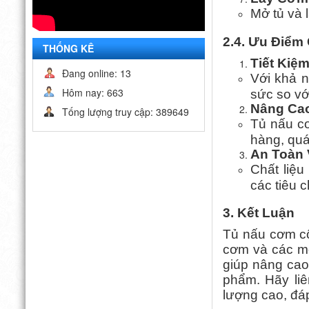
Mở tủ và 
2.4. Ưu Điể
THỐNG KÊ
Tiết Kiệ
Đang online: 13
Với khả 
Hôm nay: 663
sức so vớ
Nâng Cao
Tống lượng truy cập: 389649
Tủ nấu cơ
hàng, quá
An Toàn 
Chất liệu
các tiêu 
3. Kết Luận
Tủ nấu cơm cô
cơm và các mó
giúp nâng cao
phẩm. Hãy li
lượng cao, đá