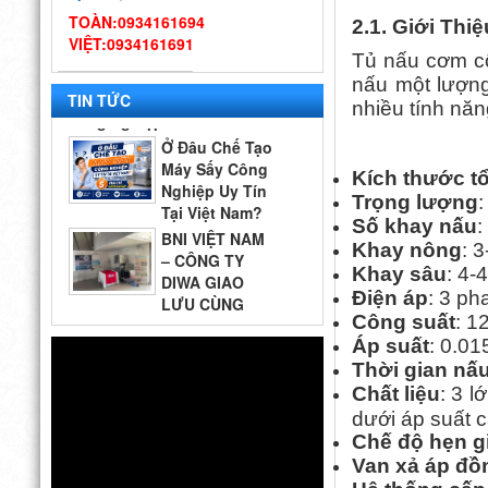
– Gợi ý quy trình & thiết bị
TOÀN:0934161694
2.1. Giới Th
từ chuyên gia DIWA
Công ty Vĩnh
VIỆT:0934161691
Hoàn tới tham quan nhà
Tủ nấu cơm cô
máy sản xuất máy rửa chén
nấu một lượng
công nghiệp DIWA
TIN TỨC
nhiều tính nă
Ở Đâu Chế Tạo
Máy Sấy Công
Nghiệp Uy Tín
Kích thước t
Tại Việt Nam?
Trọng lượng
:
Top 5 Địa Chỉ Đáng Tin Cậy
BNI VIỆT NAM
Số khay nấu
:
– CÔNG TY
Khay nông
: 
DIWA GIAO
Khay sâu
: 4-
LƯU CÙNG
Điện áp
: 3 p
QUÝ DOANH NGHIỆP VÀ
Thiết kế bếp
Công suất
: 1
CÁC GIAN HÀNG THAM GIA
một chiều đạt
Áp suất
: 0.01
2026
chuẩn VSATTP
Thời gian nấ
– Gợi ý quy trình & thiết bị
Chất liệu
: 3 
từ chuyên gia DIWA
Công ty Vĩnh
dưới áp suất 
Hoàn tới tham quan nhà
Chế độ hẹn gi
máy sản xuất máy rửa chén
công nghiệp DIWA
Van xả áp đồ