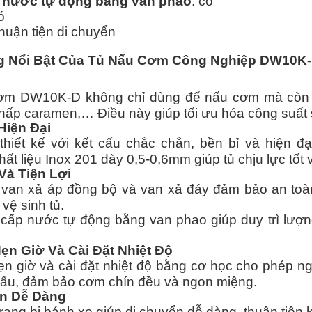
 nước tự động bằng van phao
: có
ó
 thuận tiện di chuyển
ng Nổi Bật Của Tủ Nấu Cơm Công Nghiệp DW10K
ơm DW10K-D không chỉ dùng để nấu cơm mà còn có
 hấp caramen,… Điều này giúp tối ưu hóa công suất 
Hiện Đại
thiết kế với kết cấu chắc chắn, bền bỉ và hiện đ
hất liệu Inox 201 dày 0,5-0,6mm giúp tủ chịu lực tốt 
Và Tiện Lợi
van xả áp đồng bộ và van xả đáy đảm bảo an toàn
 vệ sinh tủ.
cấp nước tự động bằng van phao giúp duy trì lượng
ẹn Giờ Và Cài Đặt Nhiệt Độ
n giờ và cài đặt nhiệt độ bằng cơ học cho phép ng
nấu, đảm bảo cơm chín đều và ngon miệng.
n Dễ Dàng
ang bị bánh xe giúp di chuyển dễ dàng, thuận tiện kh