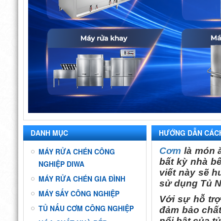
DANH MỤC
HƯỚNG DẪN CÁCH
Cơm
là món ă
MÁY RỬA CHÉN CÔNG
bất kỳ nhà b
NGHIỆP DIWA
viết này sẽ 
MÁY RỬA CHÉN GIA ĐÌNH
sử dụng Tủ 
MÁY SẤY CÔNG NGHIỆP
Với sự hỗ tr
TỦ NẤU CƠM CÔNG NGHIỆP
đảm bảo chất
nổi bật của 