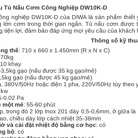
iệu Tủ Nấu Cơm Công Nghiệp DW10K-D
ng nghiệp DW10K-D của DIWA là sản phẩm thiết y
 lớn cơm trong thời gian ngắn. Tủ nấu cơm được th
ng tiện lợi, đảm bảo đáp ứng mọi yêu cầu của khách
Thông số kỹ thu
ổng thể
: 710 x 660 x 1.450mm (R x N x C)
 70kg
 10 khay
3-3,5kg gạo (nấu được 35 kg gạo/mẻ)
4,5kg gạo (nấu được 45 kg gạo/mẻ)
ha, 380V/50Hz hoặc điện 1 pha, 220V/50Hz tùy theo
2kw
5-0.02 Pa
u một mẻ
: 55-60 phút
lớp, trong đó 2 lớp Inox 201 dày 0,5-0,6mm, ở giữa 
cao, chiều dày lớp cách nhiệt 35-38mm
ờ và cài đặt nhiệt độ bằng cơ học
: có
ng bộ
: có