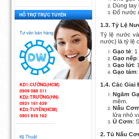
Dùng tay 
Đổ nước đầ
HỖ TRỢ TRỰC TUYẾN
1.3. Tỷ Lệ N
Tư vấn bán hàng
Tỷ lệ nước và
nước) là tỷ lệ
Gạo tẻ
: 
Gạo nếp
Gạo lứt
:
Gạo tám
KD1:CƯỜNG(HCM)
1.4. Các Gia
0909 088 311
Ngâm G
KD2:TRƯỜNG(HN)
mềm.
0931 161 639
Nấu Cơ
KD3:TUYỀN(HCM)
lửa nhỏ v
0901 816 162
Ủ Cơm
: 
Thiết kế bếp
một chiều đạt
2. Tủ Nấu C
chuẩn VSATTP
Kỹ Thuật