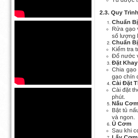
2.3. Quy Tr
Chuẩn B
Rửa gạo 
số lượng 
Chuẩn B
Kiểm tra 
Đổ nước v
Đặt Khay
Chia gạo
gạo chín 
Cài Đặt 
Cài đặt t
phút.
Nấu Cơ
Bật tủ nấ
và ngon.
Ủ Cơm
Sau khi c
Lấy Cơm