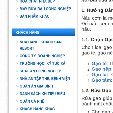
HÓA CHẤT NHÀ BẾP
MÁY RỬA RAU CÔNG NGHIỆP
1. Hướng Dẫ
SẢN PHẨM KHÁC
Nấu cơm là mộ
Để nấu cơm ng
nấu.
KHÁCH HÀNG
1.1. Chọn Gạ
NHÀ HÀNG, KHÁCH SẠN,
Chọn loại gạo
RESORT
gạo tẻ, gạo nế
CÔNG TY, DOANH NGHIỆP
TRƯỜNG HỌC, KÝ TÚC XÁ
Gạo tẻ
:
Th
Gạo nếp
:
SUẤT ĂN CÔNG NGHIỆP
Gạo lứt
:
G
NHÀ ĂN TẬP THỂ, BỆNH VIỆN
Gạo tám
QUÁN ĂN GIA ĐÌNH
1.2. Rửa Gạo
DANH SÁCH KH TIÊU BIỂU
Rửa gạo giúp 
QUÁN CÀ PHÊ
tránh mất chấ
KHÁCH HÀNG KHÁC
Cho gạo v