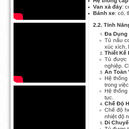
Hệ thống cấp
Van xả đáy
: c
Bánh xe
: có,
2.2. Tính Nă
Đa Dụng
Tủ nấu c
xúc xích,
Thiết Kế 
Tủ được 
nghiệp. C
An Toàn 
Hệ thống 
trong việc
Hệ thống 
tục.
Chế Độ H
Chế độ hẹ
nhiệt độ 
Di Chuyể
Tủ được tr