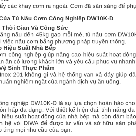
lấy các khay cơm ra ngoài. Cơm đã sẵn sàng để phụ
m Của Tủ Nấu Cơm Công Nghiệp DW10K-D
m Thời Gian Và Công Sức
năng nấu đến 45kg gạo mỗi mẻ, tủ nấu cơm DW10K-D
i việc nấu cơm bằng phương pháp truyền thống.
 Hiệu Suất Nhà Bếp
m công nghiệp giúp nâng cao hiệu suất hoạt động
n ăn có lượng khách lớn và yêu cầu phục vụ nhanh
Vệ Sinh Thực Phẩm
 Inox 201 không gỉ và hệ thống van xả đáy giúp 
chuẩn nghiêm ngặt của ngành dịch vụ ăn uống.
ng nghiệp DW10K-D là sự lựa chọn hoàn hảo cho 
n hấp đa dạng. Với thiết kế hiện đại, tính năng đ
 hiệu suất hoạt động của nhà bếp mà còn đảm bảo 
ên hệ với DIWA để được tư vấn và sở hữu sản p
p ứng mọi nhu cầu của bạn.