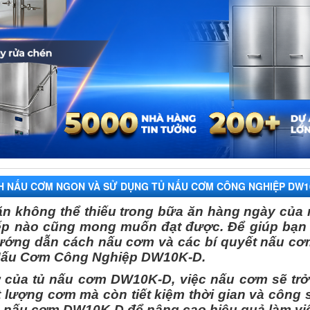
 NẤU CƠM NGON VÀ SỬ DỤNG TỦ NẤU CƠM CÔNG NGHIỆP DW1
n không thể thiếu trong bữa ăn hàng ngày của 
ếp nào cũng mong muốn đạt được. Để giúp bạn 
hướng dẫn cách nấu cơm và các bí quyết nấu cơm
Nấu Cơm Công Nghiệp DW10K-D.
ợ của tủ nấu cơm DW10K-D, việc nấu cơm sẽ trở
 lượng cơm mà còn tiết kiệm thời gian và công 
tủ nấu cơm DW10K-D để nâng cao hiệu quả làm việ