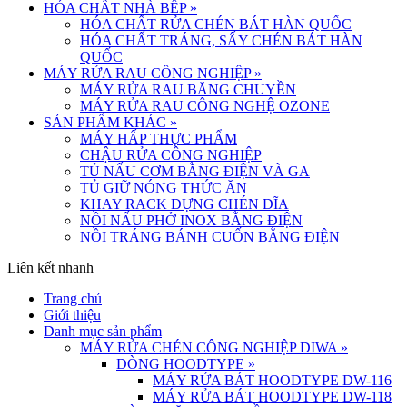
HÓA CHẤT NHÀ BẾP
»
HÓA CHẤT RỬA CHÉN BÁT HÀN QUỐC
HÓA CHẤT TRÁNG, SẤY CHÉN BÁT HÀN
QUỐC
MÁY RỬA RAU CÔNG NGHIỆP
»
MÁY RỬA RAU BĂNG CHUYỀN
MÁY RỬA RAU CÔNG NGHỆ OZONE
SẢN PHẨM KHÁC
»
MÁY HẤP THỰC PHẨM
CHẬU RỬA CÔNG NGHIỆP
TỦ NẤU CƠM BẰNG ĐIỆN VÀ GA
TỦ GIỮ NÓNG THỨC ĂN
KHAY RACK ĐỰNG CHÉN DĨA
NỒI NẤU PHỞ INOX BẰNG ĐIỆN
NỒI TRÁNG BÁNH CUỐN BẰNG ĐIỆN
Liên kết nhanh
Trang chủ
Giới thiệu
Danh mục sản phẩm
MÁY RỬA CHÉN CÔNG NGHIỆP DIWA
»
DÒNG HOODTYPE
»
MÁY RỬA BÁT HOODTYPE DW-116
MÁY RỬA BÁT HOODTYPE DW-118