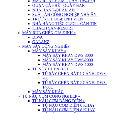
MÁY RỬA LY ÂM QUẦY (DW-100)
QUÁN CÀ PHÊ - QUẦY BAR
NHÀ HÀNG-QUÁN ĂN
SUẤT ĂN CÔNG NGHIỆP-NHÀ ĂN
TRƯỜNG HỌC-BỆNH VIỆN
NHÀ HÀNG TIỆC CƯỚI -- CĂN TIN
KHÁCH SẠN-RESORT
MÁY RỬA CHÉN GIA ĐÌNH
»
DIWA
GALANZ
MÁY SẤY CÔNG NGHIỆP
»
MÁY SẤY KHAY
»
MÁY SẤY KHAY DWS-3000
MÁY SẤY KHAY DWS-2000
MÁY SẤY KHAY DWS-1000
TỦ SẤY CHÉN BÁT
»
TỦ SẤY CHÉN BÁT 1 CÁNH: DWS-
700
TỦ SẤY CHÉN BÁT 2 CÁNH: DWS-
1400L
MÁY SẤY KHÁC
TỦ NẤU CƠM CÔNG NGHIỆP
»
TỦ NẤU CƠM BẰNG ĐIỆN
»
TỦ NẤU CƠM ĐIỆN 6 KHAY
TỦ NẤU CƠM ĐIỆN 8 KHAY