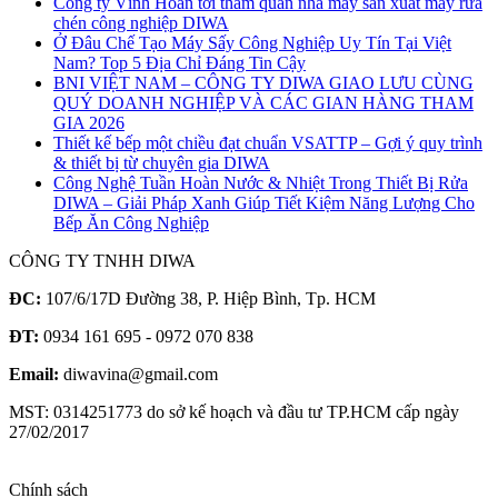
Công ty Vĩnh Hoàn tới tham quan nhà máy sản xuất máy rửa
chén công nghiệp DIWA
Ở Đâu Chế Tạo Máy Sấy Công Nghiệp Uy Tín Tại Việt
Nam? Top 5 Địa Chỉ Đáng Tin Cậy
BNI VIỆT NAM – CÔNG TY DIWA GIAO LƯU CÙNG
QUÝ DOANH NGHIỆP VÀ CÁC GIAN HÀNG THAM
GIA 2026
Thiết kế bếp một chiều đạt chuẩn VSATTP – Gợi ý quy trình
& thiết bị từ chuyên gia DIWA
Công Nghệ Tuần Hoàn Nước & Nhiệt Trong Thiết Bị Rửa
DIWA – Giải Pháp Xanh Giúp Tiết Kiệm Năng Lượng Cho
Bếp Ăn Công Nghiệp
CÔNG TY TNHH DIWA
ĐC:
107/6/17D Đường 38, P. Hiệp Bình, Tp. HCM
ĐT:
0934 161 695 - 0972 070 838
Email:
diwavina@gmail.com
MST: 0314251773 do sở kế hoạch và đầu tư TP.HCM cấp ngày
27/02/2017
Chính sách