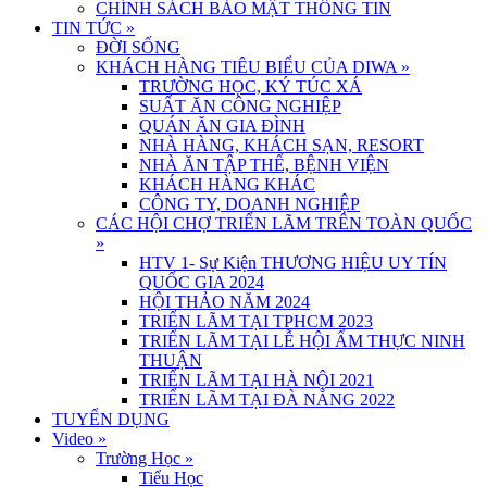
CHÍNH SÁCH BẢO MẬT THÔNG TIN
TIN TỨC
»
ĐỜI SỐNG
KHÁCH HÀNG TIÊU BIỂU CỦA DIWA
»
TRƯỜNG HỌC, KÝ TÚC XÁ
SUẤT ĂN CÔNG NGHIỆP
QUÁN ĂN GIA ĐÌNH
NHÀ HÀNG, KHÁCH SẠN, RESORT
NHÀ ĂN TẬP THỂ, BỆNH VIỆN
KHÁCH HÀNG KHÁC
CÔNG TY, DOANH NGHIỆP
CÁC HỘI CHỢ TRIỂN LÃM TRÊN TOÀN QUỐC
»
HTV 1- Sự Kiện THƯƠNG HIỆU UY TÍN
QUỐC GIA 2024
HỘI THẢO NĂM 2024
TRIỂN LÃM TẠI TPHCM 2023
TRIỂN LÃM TẠI LỄ HỘI ẨM THỰC NINH
THUẬN
TRIỂN LÃM TẠI HÀ NỘI 2021
TRIỂN LÃM TẠI ĐÀ NẴNG 2022
TUYỂN DỤNG
Video
»
Trường Học
»
Tiểu Học