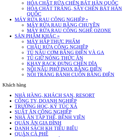
HÓA CHẤT RỬA CHÉN BÁT HÀN QUỐC
HÓA CHẤT TRÁNG, SẤY CHÉN BÁT HÀN
QUỐC
MÁY RỬA RAU CÔNG NGHIỆP
»
MÁY RỬA RAU BĂNG CHUYỀN
MÁY RỬA RAU CÔNG NGHỆ OZONE
SẢN PHẨM KHÁC
»
MÁY HẤP THỰC PHẨM
CHẬU RỬA CÔNG NGHIỆP
TỦ NẤU CƠM BẰNG ĐIỆN VÀ GA
TỦ GIỮ NÓNG THỨC ĂN
KHAY RACK ĐỰNG CHÉN DĨA
NỒI NẤU PHỞ INOX BẰNG ĐIỆN
NỒI TRÁNG BÁNH CUỐN BẰNG ĐIỆN
Khách hàng
NHÀ HÀNG, KHÁCH SẠN, RESORT
CÔNG TY, DOANH NGHIỆP
TRƯỜNG HỌC, KÝ TÚC XÁ
SUẤT ĂN CÔNG NGHIỆP
NHÀ ĂN TẬP THỂ, BỆNH VIỆN
QUÁN ĂN GIA ĐÌNH
DANH SÁCH KH TIÊU BIỂU
QUÁN CÀ PHÊ