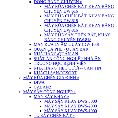
DÒNG BĂNG CHUYỀN
»
MÁY RỬA CHÉN BÁT, KHAY BĂNG
CHUYỀN DW-616
MÁY RỬA CHÉN BÁT, KHAY BĂNG
CHUYỀN DW-618
MÁY RỬA CHÉN BÁT, KHAY BĂNG
CHUYỀN DW-816
MÁY RỬA SẤY CHÉN BÁT, KHAY
BĂNG CHUYỀN DW-818
MÁY RỬA LY ÂM QUẦY (DW-100)
QUÁN CÀ PHÊ - QUẦY BAR
NHÀ HÀNG-QUÁN ĂN
SUẤT ĂN CÔNG NGHIỆP-NHÀ ĂN
TRƯỜNG HỌC-BỆNH VIỆN
NHÀ HÀNG TIỆC CƯỚI -- CĂN TIN
KHÁCH SẠN-RESORT
MÁY RỬA CHÉN GIA ĐÌNH
»
DIWA
GALANZ
MÁY SẤY CÔNG NGHIỆP
»
MÁY SẤY KHAY
»
MÁY SẤY KHAY DWS-3000
MÁY SẤY KHAY DWS-2000
MÁY SẤY KHAY DWS-1000
TỦ SẤY CHÉN BÁT
»