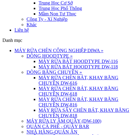
Trung Học Cơ Sở
Trung Học Phổ Thông
Mầm Non Tư Thục
Công Ty - Xí Nghiệp
Khác
Liên hệ
Danh mục
MÁY RỬA CHÉN CÔNG NGHIỆP DIWA
»
DÒNG HOODTYPE
»
MÁY RỬA BÁT HOODTYPE DW-116
MÁY RỬA BÁT HOODTYPE DW-118
DÒNG BĂNG CHUYỀN
»
MÁY RỬA CHÉN BÁT, KHAY BĂNG
CHUYỀN DW-616
MÁY RỬA CHÉN BÁT, KHAY BĂNG
CHUYỀN DW-618
MÁY RỬA CHÉN BÁT, KHAY BĂNG
CHUYỀN DW-816
MÁY RỬA SẤY CHÉN BÁT, KHAY BĂNG
CHUYỀN DW-818
MÁY RỬA LY ÂM QUẦY (DW-100)
QUÁN CÀ PHÊ - QUẦY BAR
NHÀ HÀNG-QUÁN ĂN