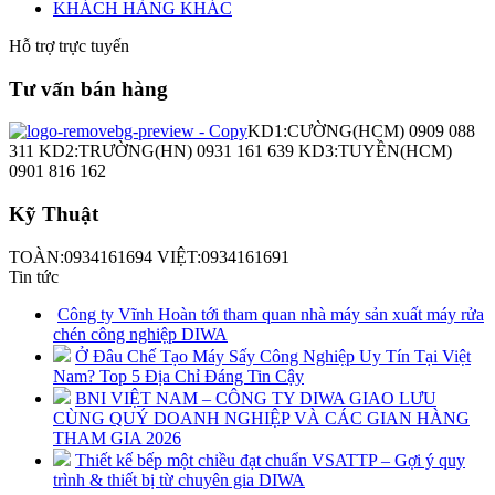
KHÁCH HÀNG KHÁC
Hỗ trợ trực tuyến
Tư vấn bán hàng
KD1:CƯỜNG(HCM) 0909 088
311 KD2:TRƯỜNG(HN) 0931 161 639 KD3:TUYỀN(HCM)
0901 816 162
Kỹ Thuật
TOÀN:0934161694 VIỆT:0934161691
Tin tức
Công ty Vĩnh Hoàn tới tham quan nhà máy sản xuất máy rửa
chén công nghiệp DIWA
Ở Đâu Chế Tạo Máy Sấy Công Nghiệp Uy Tín Tại Việt
Nam? Top 5 Địa Chỉ Đáng Tin Cậy
BNI VIỆT NAM – CÔNG TY DIWA GIAO LƯU
CÙNG QUÝ DOANH NGHIỆP VÀ CÁC GIAN HÀNG
THAM GIA 2026
Thiết kế bếp một chiều đạt chuẩn VSATTP – Gợi ý quy
trình & thiết bị từ chuyên gia DIWA