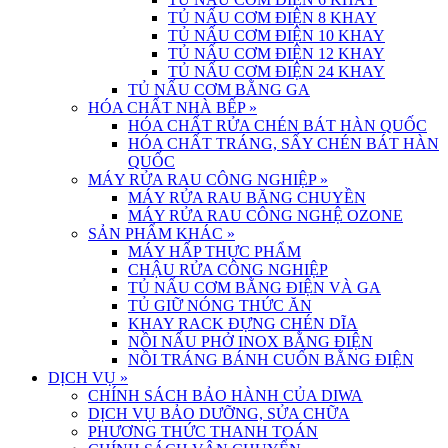
TỦ NẤU CƠM ĐIỆN 8 KHAY
TỦ NẤU CƠM ĐIỆN 10 KHAY
TỦ NẤU CƠM ĐIỆN 12 KHAY
TỦ NẤU CƠM ĐIỆN 24 KHAY
TỦ NẤU CƠM BẰNG GA
HÓA CHẤT NHÀ BẾP
»
HÓA CHẤT RỬA CHÉN BÁT HÀN QUỐC
HÓA CHẤT TRÁNG, SẤY CHÉN BÁT HÀN
QUỐC
MÁY RỬA RAU CÔNG NGHIỆP
»
MÁY RỬA RAU BĂNG CHUYỀN
MÁY RỬA RAU CÔNG NGHỆ OZONE
SẢN PHẨM KHÁC
»
MÁY HẤP THỰC PHẨM
CHẬU RỬA CÔNG NGHIỆP
TỦ NẤU CƠM BẰNG ĐIỆN VÀ GA
TỦ GIỮ NÓNG THỨC ĂN
KHAY RACK ĐỰNG CHÉN DĨA
NỒI NẤU PHỞ INOX BẰNG ĐIỆN
NỒI TRÁNG BÁNH CUỐN BẰNG ĐIỆN
DỊCH VỤ
»
CHÍNH SÁCH BẢO HÀNH CỦA DIWA
DỊCH VỤ BẢO DƯỠNG, SỬA CHỮA
PHƯƠNG THỨC THANH TOÁN