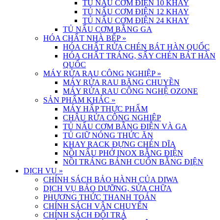
TỦ NẤU CƠM ĐIỆN 10 KHAY
TỦ NẤU CƠM ĐIỆN 12 KHAY
TỦ NẤU CƠM ĐIỆN 24 KHAY
TỦ NẤU CƠM BẰNG GA
HÓA CHẤT NHÀ BẾP
»
HÓA CHẤT RỬA CHÉN BÁT HÀN QUỐC
HÓA CHẤT TRÁNG, SẤY CHÉN BÁT HÀN
QUỐC
MÁY RỬA RAU CÔNG NGHIỆP
»
MÁY RỬA RAU BĂNG CHUYỀN
MÁY RỬA RAU CÔNG NGHỆ OZONE
SẢN PHẨM KHÁC
»
MÁY HẤP THỰC PHẨM
CHẬU RỬA CÔNG NGHIỆP
TỦ NẤU CƠM BẰNG ĐIỆN VÀ GA
TỦ GIỮ NÓNG THỨC ĂN
KHAY RACK ĐỰNG CHÉN DĨA
NỒI NẤU PHỞ INOX BẰNG ĐIỆN
NỒI TRÁNG BÁNH CUỐN BẰNG ĐIỆN
DỊCH VỤ
»
CHÍNH SÁCH BẢO HÀNH CỦA DIWA
DỊCH VỤ BẢO DƯỠNG, SỬA CHỮA
PHƯƠNG THỨC THANH TOÁN
CHÍNH SÁCH VẬN CHUYỂN
CHÍNH SÁCH ĐỔI TRẢ