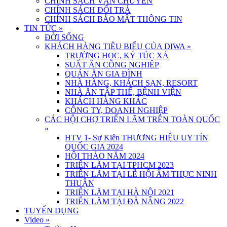
CHÍNH SÁCH VẬN CHUYỂN
CHÍNH SÁCH ĐỔI TRẢ
CHÍNH SÁCH BẢO MẬT THÔNG TIN
TIN TỨC
»
ĐỜI SỐNG
KHÁCH HÀNG TIÊU BIỂU CỦA DIWA
»
TRƯỜNG HỌC, KÝ TÚC XÁ
SUẤT ĂN CÔNG NGHIỆP
QUÁN ĂN GIA ĐÌNH
NHÀ HÀNG, KHÁCH SẠN, RESORT
NHÀ ĂN TẬP THỂ, BỆNH VIỆN
KHÁCH HÀNG KHÁC
CÔNG TY, DOANH NGHIỆP
CÁC HỘI CHỢ TRIỂN LÃM TRÊN TOÀN QUỐC
»
HTV 1- Sự Kiện THƯƠNG HIỆU UY TÍN
QUỐC GIA 2024
HỘI THẢO NĂM 2024
TRIỂN LÃM TẠI TPHCM 2023
TRIỂN LÃM TẠI LỄ HỘI ẨM THỰC NINH
THUẬN
TRIỂN LÃM TẠI HÀ NỘI 2021
TRIỂN LÃM TẠI ĐÀ NẴNG 2022
TUYỂN DỤNG
Video
»