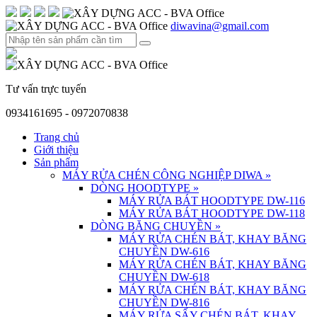
diwavina@gmail.com
Tư vấn trực tuyến
0934161695 - 0972070838
Trang chủ
Giới thiệu
Sản phẩm
MÁY RỬA CHÉN CÔNG NGHIỆP DIWA
»
DÒNG HOODTYPE
»
MÁY RỬA BÁT HOODTYPE DW-116
MÁY RỬA BÁT HOODTYPE DW-118
DÒNG BĂNG CHUYỀN
»
MÁY RỬA CHÉN BÁT, KHAY BĂNG
CHUYỀN DW-616
MÁY RỬA CHÉN BÁT, KHAY BĂNG
CHUYỀN DW-618
MÁY RỬA CHÉN BÁT, KHAY BĂNG
CHUYỀN DW-816
MÁY RỬA SẤY CHÉN BÁT, KHAY