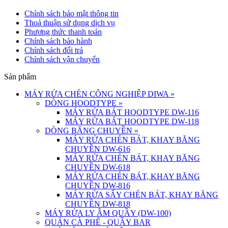
Chính sách bảo mật thông tin
Thoả thuận sử dụng dịch vụ
Phương thức thanh toán
Chính sách bảo hành
Chính sách đổi trả
Chính sách vận chuyển
Sản phẩm
MÁY RỬA CHÉN CÔNG NGHIỆP DIWA
»
DÒNG HOODTYPE
»
MÁY RỬA BÁT HOODTYPE DW-116
MÁY RỬA BÁT HOODTYPE DW-118
DÒNG BĂNG CHUYỀN
»
MÁY RỬA CHÉN BÁT, KHAY BĂNG
CHUYỀN DW-616
MÁY RỬA CHÉN BÁT, KHAY BĂNG
CHUYỀN DW-618
MÁY RỬA CHÉN BÁT, KHAY BĂNG
CHUYỀN DW-816
MÁY RỬA SẤY CHÉN BÁT, KHAY BĂNG
CHUYỀN DW-818
MÁY RỬA LY ÂM QUẦY (DW-100)
QUÁN CÀ PHÊ - QUẦY BAR