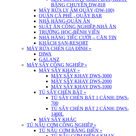
BĂNG CHUYỀN DW-818
MÁY RỬA LY ÂM QUẦY (DW-100)
QUÁN CÀ PHÊ - QUẦY BAR
NHÀ HÀNG-QUÁN ĂN
SUẤT ĂN CÔNG NGHIỆP-NHÀ ĂN
TRƯỜNG HỌC-BỆNH VIỆN
NHÀ HÀNG TIỆC CƯỚI -- CĂN TIN
KHÁCH SẠN-RESORT
MÁY RỬA CHÉN GIA ĐÌNH
»
DIWA
GALANZ
MÁY SẤY CÔNG NGHIỆP
»
MÁY SẤY KHAY
»
MÁY SẤY KHAY DWS-3000
MÁY SẤY KHAY DWS-2000
MÁY SẤY KHAY DWS-1000
TỦ SẤY CHÉN BÁT
»
TỦ SẤY CHÉN BÁT 1 CÁNH: DWS-
700
TỦ SẤY CHÉN BÁT 2 CÁNH: DWS-
1400L
MÁY SẤY KHÁC
TỦ NẤU CƠM CÔNG NGHIỆP
»
TỦ NẤU CƠM BẰNG ĐIỆN
»
TỦ NẤU CƠM ĐIỆN 6 KHAY