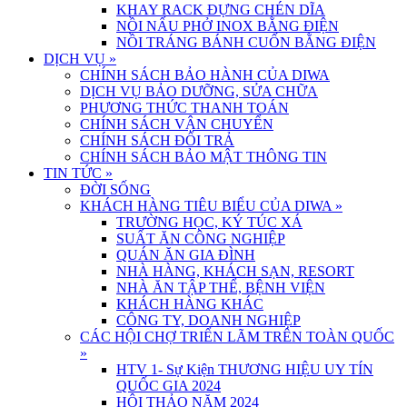
KHAY RACK ĐỰNG CHÉN DĨA
NỒI NẤU PHỞ INOX BẰNG ĐIỆN
NỒI TRÁNG BÁNH CUỐN BẰNG ĐIỆN
DỊCH VỤ
»
CHÍNH SÁCH BẢO HÀNH CỦA DIWA
DỊCH VỤ BẢO DƯỠNG, SỬA CHỮA
PHƯƠNG THỨC THANH TOÁN
CHÍNH SÁCH VẬN CHUYỂN
CHÍNH SÁCH ĐỔI TRẢ
CHÍNH SÁCH BẢO MẬT THÔNG TIN
TIN TỨC
»
ĐỜI SỐNG
KHÁCH HÀNG TIÊU BIỂU CỦA DIWA
»
TRƯỜNG HỌC, KÝ TÚC XÁ
SUẤT ĂN CÔNG NGHIỆP
QUÁN ĂN GIA ĐÌNH
NHÀ HÀNG, KHÁCH SẠN, RESORT
NHÀ ĂN TẬP THỂ, BỆNH VIỆN
KHÁCH HÀNG KHÁC
CÔNG TY, DOANH NGHIỆP
CÁC HỘI CHỢ TRIỂN LÃM TRÊN TOÀN QUỐC
»
HTV 1- Sự Kiện THƯƠNG HIỆU UY TÍN
QUỐC GIA 2024
HỘI THẢO NĂM 2024