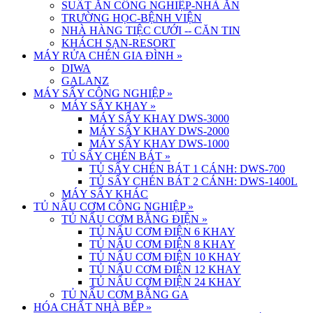
SUẤT ĂN CÔNG NGHIỆP-NHÀ ĂN
TRƯỜNG HỌC-BỆNH VIỆN
NHÀ HÀNG TIỆC CƯỚI -- CĂN TIN
KHÁCH SẠN-RESORT
MÁY RỬA CHÉN GIA ĐÌNH
»
DIWA
GALANZ
MÁY SẤY CÔNG NGHIỆP
»
MÁY SẤY KHAY
»
MÁY SẤY KHAY DWS-3000
MÁY SẤY KHAY DWS-2000
MÁY SẤY KHAY DWS-1000
TỦ SẤY CHÉN BÁT
»
TỦ SẤY CHÉN BÁT 1 CÁNH: DWS-700
TỦ SẤY CHÉN BÁT 2 CÁNH: DWS-1400L
MÁY SẤY KHÁC
TỦ NẤU CƠM CÔNG NGHIỆP
»
TỦ NẤU CƠM BẰNG ĐIỆN
»
TỦ NẤU CƠM ĐIỆN 6 KHAY
TỦ NẤU CƠM ĐIỆN 8 KHAY
TỦ NẤU CƠM ĐIỆN 10 KHAY
TỦ NẤU CƠM ĐIỆN 12 KHAY
TỦ NẤU CƠM ĐIỆN 24 KHAY
TỦ NẤU CƠM BẰNG GA
HÓA CHẤT NHÀ BẾP
»