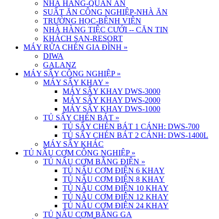
NHÀ HÀNG-QUÁN ĂN
SUẤT ĂN CÔNG NGHIỆP-NHÀ ĂN
TRƯỜNG HỌC-BỆNH VIỆN
NHÀ HÀNG TIỆC CƯỚI -- CĂN TIN
KHÁCH SẠN-RESORT
MÁY RỬA CHÉN GIA ĐÌNH
»
DIWA
GALANZ
MÁY SẤY CÔNG NGHIỆP
»
MÁY SẤY KHAY
»
MÁY SẤY KHAY DWS-3000
MÁY SẤY KHAY DWS-2000
MÁY SẤY KHAY DWS-1000
TỦ SẤY CHÉN BÁT
»
TỦ SẤY CHÉN BÁT 1 CÁNH: DWS-700
TỦ SẤY CHÉN BÁT 2 CÁNH: DWS-1400L
MÁY SẤY KHÁC
TỦ NẤU CƠM CÔNG NGHIỆP
»
TỦ NẤU CƠM BẰNG ĐIỆN
»
TỦ NẤU CƠM ĐIỆN 6 KHAY
TỦ NẤU CƠM ĐIỆN 8 KHAY
TỦ NẤU CƠM ĐIỆN 10 KHAY
TỦ NẤU CƠM ĐIỆN 12 KHAY
TỦ NẤU CƠM ĐIỆN 24 KHAY
TỦ NẤU CƠM BẰNG GA