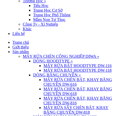
Trường Học
»
Tiểu Học
Trung Học Cơ Sở
Trung Học Phổ Thông
Mầm Non Tư Thục
Công Ty - Xí Nghiệp
Khác
Liên hệ
Trang chủ
Giới thiệu
Sản phẩm
MÁY RỬA CHÉN CÔNG NGHIỆP DIWA
»
DÒNG HOODTYPE
»
MÁY RỬA BÁT HOODTYPE DW-116
MÁY RỬA BÁT HOODTYPE DW-118
DÒNG BĂNG CHUYỀN
»
MÁY RỬA CHÉN BÁT, KHAY BĂNG
CHUYỀN DW-616
MÁY RỬA CHÉN BÁT, KHAY BĂNG
CHUYỀN DW-618
MÁY RỬA CHÉN BÁT, KHAY BĂNG
CHUYỀN DW-816
MÁY RỬA SẤY CHÉN BÁT, KHAY
BĂNG CHUYỀN DW-818