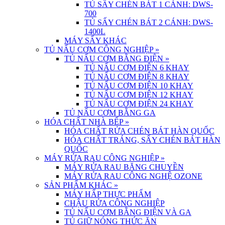
TỦ SẤY CHÉN BÁT 1 CÁNH: DWS-
700
TỦ SẤY CHÉN BÁT 2 CÁNH: DWS-
1400L
MÁY SẤY KHÁC
TỦ NẤU CƠM CÔNG NGHIỆP
»
TỦ NẤU CƠM BẰNG ĐIỆN
»
TỦ NẤU CƠM ĐIỆN 6 KHAY
TỦ NẤU CƠM ĐIỆN 8 KHAY
TỦ NẤU CƠM ĐIỆN 10 KHAY
TỦ NẤU CƠM ĐIỆN 12 KHAY
TỦ NẤU CƠM ĐIỆN 24 KHAY
TỦ NẤU CƠM BẰNG GA
HÓA CHẤT NHÀ BẾP
»
HÓA CHẤT RỬA CHÉN BÁT HÀN QUỐC
HÓA CHẤT TRÁNG, SẤY CHÉN BÁT HÀN
QUỐC
MÁY RỬA RAU CÔNG NGHIỆP
»
MÁY RỬA RAU BĂNG CHUYỀN
MÁY RỬA RAU CÔNG NGHỆ OZONE
SẢN PHẨM KHÁC
»
MÁY HẤP THỰC PHẨM
CHẬU RỬA CÔNG NGHIỆP
TỦ NẤU CƠM BẰNG ĐIỆN VÀ GA
TỦ GIỮ NÓNG THỨC ĂN