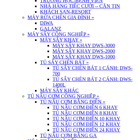
TRƯỜNG HỌC-BỆNH VIỆN
NHÀ HÀNG TIỆC CƯỚI -- CĂN TIN
KHÁCH SẠN-RESORT
MÁY RỬA CHÉN GIA ĐÌNH
»
DIWA
GALANZ
MÁY SẤY CÔNG NGHIỆP
»
MÁY SẤY KHAY
»
MÁY SẤY KHAY DWS-3000
MÁY SẤY KHAY DWS-2000
MÁY SẤY KHAY DWS-1000
TỦ SẤY CHÉN BÁT
»
TỦ SẤY CHÉN BÁT 1 CÁNH: DWS-
700
TỦ SẤY CHÉN BÁT 2 CÁNH: DWS-
1400L
MÁY SẤY KHÁC
TỦ NẤU CƠM CÔNG NGHIỆP
»
TỦ NẤU CƠM BẰNG ĐIỆN
»
TỦ NẤU CƠM ĐIỆN 6 KHAY
TỦ NẤU CƠM ĐIỆN 8 KHAY
TỦ NẤU CƠM ĐIỆN 10 KHAY
TỦ NẤU CƠM ĐIỆN 12 KHAY
TỦ NẤU CƠM ĐIỆN 24 KHAY
TỦ NẤU CƠM BẰNG GA