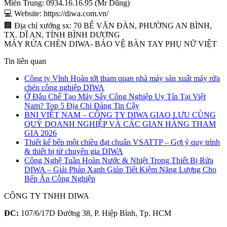
Miền Trung: 0934.16.16.95 (Mr Dũng)
💻 Website: https://diwa.com.vn/
🏢 Địa chỉ xưởng sx: 70 BẾ VĂN ĐÀN, PHƯỜNG AN BÌNH,
TX. DĨ AN, TỈNH BÌNH DƯƠNG
MÁY RỬA CHÉN DIWA- BẢO VỆ BÀN TAY PHỤ NỮ VIỆT
Tin liên quan
Công ty Vĩnh Hoàn tới tham quan nhà máy sản xuất máy rửa
chén công nghiệp DIWA
Ở Đâu Chế Tạo Máy Sấy Công Nghiệp Uy Tín Tại Việt
Nam? Top 5 Địa Chỉ Đáng Tin Cậy
BNI VIỆT NAM – CÔNG TY DIWA GIAO LƯU CÙNG
QUÝ DOANH NGHIỆP VÀ CÁC GIAN HÀNG THAM
GIA 2026
Thiết kế bếp một chiều đạt chuẩn VSATTP – Gợi ý quy trình
& thiết bị từ chuyên gia DIWA
Công Nghệ Tuần Hoàn Nước & Nhiệt Trong Thiết Bị Rửa
DIWA – Giải Pháp Xanh Giúp Tiết Kiệm Năng Lượng Cho
Bếp Ăn Công Nghiệp
CÔNG TY TNHH DIWA
ĐC:
107/6/17D Đường 38, P. Hiệp Bình, Tp. HCM