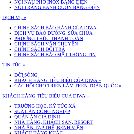
NỒI NẤU PHỞ INOX BẰNG ĐIỆN
NỒI TRÁNG BÁNH CUỐN BẰNG ĐIỆN
DỊCH VỤ »
CHÍNH SÁCH BẢO HÀNH CỦA DIWA
DỊCH VỤ BẢO DƯỠNG, SỬA CHỮA
PHƯƠNG THỨC THANH TOÁN
CHÍNH SÁCH VẬN CHUYỂN
CHÍNH SÁCH ĐỔI TRẢ
CHÍNH SÁCH BẢO MẬT THÔNG TIN
TIN TỨC »
ĐỜI SỐNG
KHÁCH HÀNG TIÊU BIỂU CỦA DIWA
»
CÁC HỘI CHỢ TRIỂN LÃM TRÊN TOÀN QUỐC
»
KHÁCH HÀNG TIÊU BIỂU CỦA DIWA »
TRƯỜNG HỌC, KÝ TÚC XÁ
SUẤT ĂN CÔNG NGHIỆP
QUÁN ĂN GIA ĐÌNH
NHÀ HÀNG, KHÁCH SẠN, RESORT
NHÀ ĂN TẬP THỂ, BỆNH VIỆN
KHÁCH HÀNG KHÁC