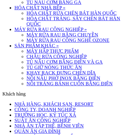
TỦ NẤU CƠM BẰNG GA
HÓA CHẤT NHÀ BẾP
»
HÓA CHẤT RỬA CHÉN BÁT HÀN QUỐC
HÓA CHẤT TRÁNG, SẤY CHÉN BÁT HÀN
QUỐC
MÁY RỬA RAU CÔNG NGHIỆP
»
MÁY RỬA RAU BĂNG CHUYỀN
MÁY RỬA RAU CÔNG NGHỆ OZONE
SẢN PHẨM KHÁC
»
MÁY HẤP THỰC PHẨM
CHẬU RỬA CÔNG NGHIỆP
TỦ NẤU CƠM BẰNG ĐIỆN VÀ GA
TỦ GIỮ NÓNG THỨC ĂN
KHAY RACK ĐỰNG CHÉN DĨA
NỒI NẤU PHỞ INOX BẰNG ĐIỆN
NỒI TRÁNG BÁNH CUỐN BẰNG ĐIỆN
Khách hàng
NHÀ HÀNG, KHÁCH SẠN, RESORT
CÔNG TY, DOANH NGHIỆP
TRƯỜNG HỌC, KÝ TÚC XÁ
SUẤT ĂN CÔNG NGHIỆP
NHÀ ĂN TẬP THỂ, BỆNH VIỆN
QUÁN ĂN GIA ĐÌNH