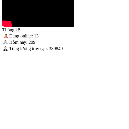
Ở Đâu Chế Tạo Máy Sấy Công Nghiệp Uy Tín Tại Việt Nam? Top
5 Địa Chỉ Đáng Tin Cậy
Thống kê
Đang online: 13
Hôm nay: 209
Tống lượng truy cập: 389849