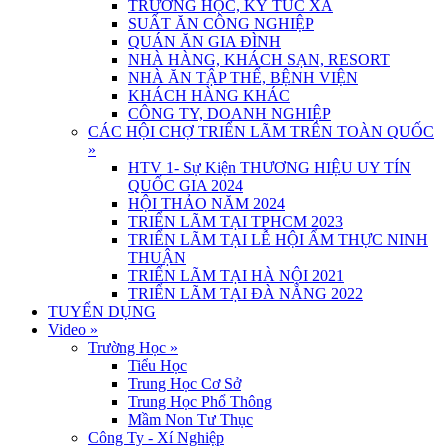
TRƯỜNG HỌC, KÝ TÚC XÁ
SUẤT ĂN CÔNG NGHIỆP
QUÁN ĂN GIA ĐÌNH
NHÀ HÀNG, KHÁCH SẠN, RESORT
NHÀ ĂN TẬP THỂ, BỆNH VIỆN
KHÁCH HÀNG KHÁC
CÔNG TY, DOANH NGHIỆP
CÁC HỘI CHỢ TRIỂN LÃM TRÊN TOÀN QUỐC
»
HTV 1- Sự Kiện THƯƠNG HIỆU UY TÍN
QUỐC GIA 2024
HỘI THẢO NĂM 2024
TRIỂN LÃM TẠI TPHCM 2023
TRIỂN LÃM TẠI LỄ HỘI ẨM THỰC NINH
THUẬN
TRIỂN LÃM TẠI HÀ NỘI 2021
TRIỂN LÃM TẠI ĐÀ NẴNG 2022
TUYỂN DỤNG
Video
»
Trường Học
»
Tiểu Học
Trung Học Cơ Sở
Trung Học Phổ Thông
Mầm Non Tư Thục
Công Ty - Xí Nghiệp