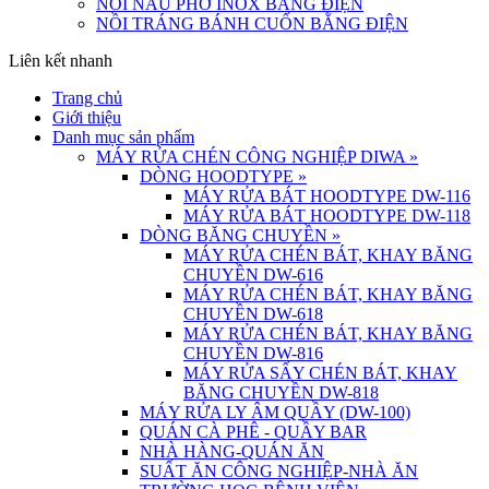
NỒI NẤU PHỞ INOX BẰNG ĐIỆN
NỒI TRÁNG BÁNH CUỐN BẰNG ĐIỆN
Liên kết nhanh
Trang chủ
Giới thiệu
Danh mục sản phẩm
MÁY RỬA CHÉN CÔNG NGHIỆP DIWA
»
DÒNG HOODTYPE
»
MÁY RỬA BÁT HOODTYPE DW-116
MÁY RỬA BÁT HOODTYPE DW-118
DÒNG BĂNG CHUYỀN
»
MÁY RỬA CHÉN BÁT, KHAY BĂNG
CHUYỀN DW-616
MÁY RỬA CHÉN BÁT, KHAY BĂNG
CHUYỀN DW-618
MÁY RỬA CHÉN BÁT, KHAY BĂNG
CHUYỀN DW-816
MÁY RỬA SẤY CHÉN BÁT, KHAY
BĂNG CHUYỀN DW-818
MÁY RỬA LY ÂM QUẦY (DW-100)
QUÁN CÀ PHÊ - QUẦY BAR
NHÀ HÀNG-QUÁN ĂN
SUẤT ĂN CÔNG NGHIỆP-NHÀ ĂN