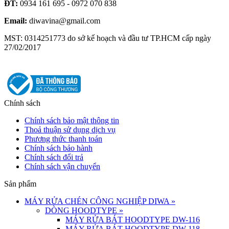
ĐT:
0934 161 695 - 0972 070 838
Email:
diwavina@gmail.com
MST: 0314251773 do sở kế hoạch và đầu tư TP.HCM cấp ngày
27/02/2017
Chính sách
Chính sách bảo mật thông tin
Thoả thuận sử dụng dịch vụ
Phương thức thanh toán
Chính sách bảo hành
Chính sách đổi trả
Chính sách vận chuyển
Sản phẩm
MÁY RỬA CHÉN CÔNG NGHIỆP DIWA
»
DÒNG HOODTYPE
»
MÁY RỬA BÁT HOODTYPE DW-116
MÁY RỬA BÁT HOODTYPE DW-118