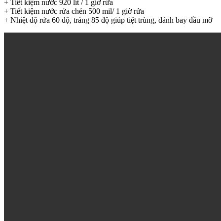
+ Tiết kiệm nước 920 lít / 1 giờ rửa
+ Tiết kiệm nước rửa chén 500 mil/ 1 giờ rửa
+ Nhiệt độ rửa 60 độ, tráng 85 độ giúp tiệt trùng, đánh bay dầu mỡ