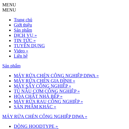
MENU
MENU
Trang chủ
Giới thiệu
Sản phẩm
DỊCH VỤ
»
TIN TỨC
»
TUYỂN DỤNG
Video
»
Liên hệ
Sản phẩm
MÁY RỬA CHÉN CÔNG NGHIỆP DIWA
»
MÁY RỬA CHÉN GIA ĐÌNH
»
MÁY SẤY CÔNG NGHIỆP
»
TỦ NẤU CƠM CÔNG NGHIỆP
»
HÓA CHẤT NHÀ BẾP
»
MÁY RỬA RAU CÔNG NGHIỆP
»
SẢN PHẨM KHÁC
»
MÁY RỬA CHÉN CÔNG NGHIỆP DIWA »
DÒNG HOODTYPE
»