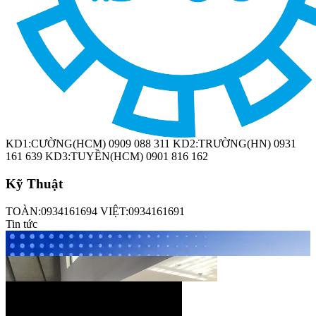
KD1:CƯỜNG(HCM) 0909 088 311 KD2:TRƯỜNG(HN) 0931
161 639 KD3:TUYỀN(HCM) 0901 816 162
Kỹ Thuật
Công ty Vĩnh Hoàn tới tham quan nhà máy sản xuất máy rửa chén
TOÀN:0934161694 VIỆT:0934161691
công nghiệp DIWA
Tin tức
Thiết kế bếp một
chiều đạt chuẩn VSATTP – Gợi ý quy trình & thiết bị từ chuyên gia
DIWA
Công ty Vĩnh Hoàn tới tham quan nhà máy sản xuất máy rửa chén