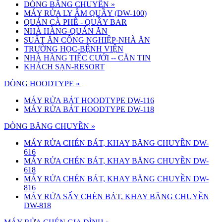
DÒNG BĂNG CHUYỀN
»
MÁY RỬA LY ÂM QUẦY (DW-100)
QUÁN CÀ PHÊ - QUẦY BAR
NHÀ HÀNG-QUÁN ĂN
SUẤT ĂN CÔNG NGHIỆP-NHÀ ĂN
TRƯỜNG HỌC-BỆNH VIỆN
NHÀ HÀNG TIỆC CƯỚI -- CĂN TIN
KHÁCH SẠN-RESORT
DÒNG HOODTYPE »
MÁY RỬA BÁT HOODTYPE DW-116
MÁY RỬA BÁT HOODTYPE DW-118
DÒNG BĂNG CHUYỀN »
MÁY RỬA CHÉN BÁT, KHAY BĂNG CHUYỀN DW-
616
MÁY RỬA CHÉN BÁT, KHAY BĂNG CHUYỀN DW-
618
MÁY RỬA CHÉN BÁT, KHAY BĂNG CHUYỀN DW-
816
MÁY RỬA SẤY CHÉN BÁT, KHAY BĂNG CHUYỀN
DW-818