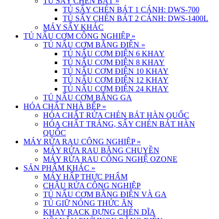
TỦ SẤY CHÉN BÁT
»
TỦ SẤY CHÉN BÁT 1 CÁNH: DWS-700
TỦ SẤY CHÉN BÁT 2 CÁNH: DWS-1400L
MÁY SẤY KHÁC
TỦ NẤU CƠM CÔNG NGHIỆP
»
TỦ NẤU CƠM BẰNG ĐIỆN
»
TỦ NẤU CƠM ĐIỆN 6 KHAY
TỦ NẤU CƠM ĐIỆN 8 KHAY
TỦ NẤU CƠM ĐIỆN 10 KHAY
TỦ NẤU CƠM ĐIỆN 12 KHAY
TỦ NẤU CƠM ĐIỆN 24 KHAY
TỦ NẤU CƠM BẰNG GA
HÓA CHẤT NHÀ BẾP
»
HÓA CHẤT RỬA CHÉN BÁT HÀN QUỐC
HÓA CHẤT TRÁNG, SẤY CHÉN BÁT HÀN
QUỐC
MÁY RỬA RAU CÔNG NGHIỆP
»
MÁY RỬA RAU BĂNG CHUYỀN
MÁY RỬA RAU CÔNG NGHỆ OZONE
SẢN PHẨM KHÁC
»
MÁY HẤP THỰC PHẨM
CHẬU RỬA CÔNG NGHIỆP
TỦ NẤU CƠM BẰNG ĐIỆN VÀ GA
TỦ GIỮ NÓNG THỨC ĂN
KHAY RACK ĐỰNG CHÉN DĨA