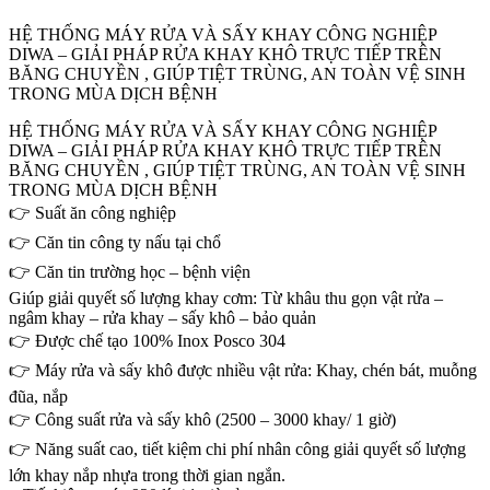
HỆ THỐNG MÁY RỬA VÀ SẤY KHAY CÔNG NGHIỆP
DIWA – GIẢI PHÁP RỬA KHAY KHÔ TRỰC TIẾP TRÊN
BĂNG CHUYỀN , GIÚP TIỆT TRÙNG, AN TOÀN VỆ SINH
TRONG MÙA DỊCH BỆNH
HỆ THỐNG MÁY RỬA VÀ SẤY KHAY CÔNG NGHIỆP
DIWA – GIẢI PHÁP RỬA KHAY KHÔ TRỰC TIẾP TRÊN
BĂNG CHUYỀN , GIÚP TIỆT TRÙNG, AN TOÀN VỆ SINH
TRONG MÙA DỊCH BỆNH
👉 Suất ăn công nghiệp
👉 Căn tin công ty nấu tại chổ
👉 Căn tin trường học – bệnh viện
Giúp giải quyết số lượng khay cơm: Từ khâu thu gọn vật rửa –
ngâm khay – rửa khay – sấy khô – bảo quản
👉 Được chế tạo 100% Inox Posco 304
👉 Máy rửa và sấy khô được nhiều vật rửa: Khay, chén bát, muỗng
đũa, nắp
👉 Công suất rửa và sấy khô (2500 – 3000 khay/ 1 giờ)
👉 Năng suất cao, tiết kiệm chi phí nhân công giải quyết số lượng
lớn khay nắp nhựa trong thời gian ngắn.