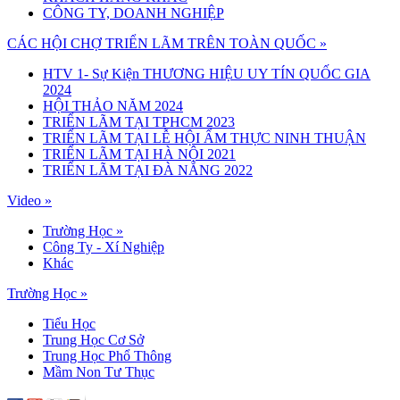
CÔNG TY, DOANH NGHIỆP
CÁC HỘI CHỢ TRIỂN LÃM TRÊN TOÀN QUỐC »
HTV 1- Sự Kiện THƯƠNG HIỆU UY TÍN QUỐC GIA
2024
HỘI THẢO NĂM 2024
TRIỂN LÃM TẠI TPHCM 2023
TRIỂN LÃM TẠI LỄ HỘI ẨM THỰC NINH THUẬN
TRIỂN LÃM TẠI HÀ NỘI 2021
TRIỂN LÃM TẠI ĐÀ NẴNG 2022
Video »
Trường Học
»
Công Ty - Xí Nghiệp
Khác
Trường Học »
Tiểu Học
Trung Học Cơ Sở
Trung Học Phổ Thông
Mầm Non Tư Thục