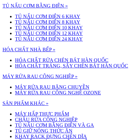
TỦ NẤU CƠM BẰNG ĐIỆN »
TỦ NẤU CƠM ĐIỆN 6 KHAY
TỦ NẤU CƠM ĐIỆN 8 KHAY
TỦ NẤU CƠM ĐIỆN 10 KHAY
TỦ NẤU CƠM ĐIỆN 12 KHAY
TỦ NẤU CƠM ĐIỆN 24 KHAY
HÓA CHẤT NHÀ BẾP »
HÓA CHẤT RỬA CHÉN BÁT HÀN QUỐC
HÓA CHẤT TRÁNG, SẤY CHÉN BÁT HÀN QUỐC
MÁY RỬA RAU CÔNG NGHIỆP »
MÁY RỬA RAU BĂNG CHUYỀN
MÁY RỬA RAU CÔNG NGHỆ OZONE
SẢN PHẨM KHÁC »
MÁY HẤP THỰC PHẨM
CHẬU RỬA CÔNG NGHIỆP
TỦ NẤU CƠM BẰNG ĐIỆN VÀ GA
TỦ GIỮ NÓNG THỨC ĂN
KHAY RACK ĐỰNG CHÉN DĨA