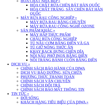
HÓA CHẤT NHÀ BẾP
»
HÓA CHẤT RỬA CHÉN BÁT HÀN QUỐC
HÓA CHẤT TRÁNG, SẤY CHÉN BÁT HÀN
QUỐC
MÁY RỬA RAU CÔNG NGHIỆP
»
MÁY RỬA RAU BĂNG CHUYỀN
MÁY RỬA RAU CÔNG NGHỆ OZONE
SẢN PHẨM KHÁC
»
MÁY HẤP THỰC PHẨM
CHẬU RỬA CÔNG NGHIỆP
TỦ NẤU CƠM BẰNG ĐIỆN VÀ GA
TỦ GIỮ NÓNG THỨC ĂN
KHAY RACK ĐỰNG CHÉN DĨA
NỒI NẤU PHỞ INOX BẰNG ĐIỆN
NỒI TRÁNG BÁNH CUỐN BẰNG ĐIỆN
DỊCH VỤ
»
CHÍNH SÁCH BẢO HÀNH CỦA DIWA
DỊCH VỤ BẢO DƯỠNG, SỬA CHỮA
PHƯƠNG THỨC THANH TOÁN
CHÍNH SÁCH VẬN CHUYỂN
CHÍNH SÁCH ĐỔI TRẢ
CHÍNH SÁCH BẢO MẬT THÔNG TIN
TIN TỨC
»
ĐỜI SỐNG
KHÁCH HÀNG TIÊU BIỂU CỦA DIWA
»