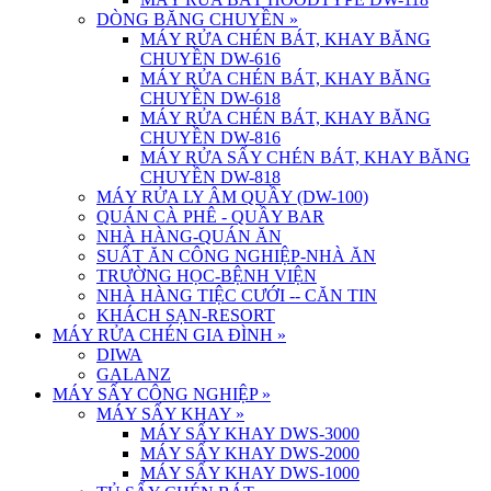
DÒNG BĂNG CHUYỀN
»
MÁY RỬA CHÉN BÁT, KHAY BĂNG
CHUYỀN DW-616
MÁY RỬA CHÉN BÁT, KHAY BĂNG
CHUYỀN DW-618
MÁY RỬA CHÉN BÁT, KHAY BĂNG
CHUYỀN DW-816
MÁY RỬA SẤY CHÉN BÁT, KHAY BĂNG
CHUYỀN DW-818
MÁY RỬA LY ÂM QUẦY (DW-100)
QUÁN CÀ PHÊ - QUẦY BAR
NHÀ HÀNG-QUÁN ĂN
SUẤT ĂN CÔNG NGHIỆP-NHÀ ĂN
TRƯỜNG HỌC-BỆNH VIỆN
NHÀ HÀNG TIỆC CƯỚI -- CĂN TIN
KHÁCH SẠN-RESORT
MÁY RỬA CHÉN GIA ĐÌNH
»
DIWA
GALANZ
MÁY SẤY CÔNG NGHIỆP
»
MÁY SẤY KHAY
»
MÁY SẤY KHAY DWS-3000
MÁY SẤY KHAY DWS-2000
MÁY SẤY KHAY DWS-1000