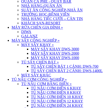
QUÁN CÀ PHÊ - QUẦY BAR
NHÀ HÀNG-QUÁN ĂN
SUẤT ĂN CÔNG NGHIỆP-NHÀ ĂN
TRƯỜNG HỌC-BỆNH VIỆN
NHÀ HÀNG TIỆC CƯỚI -- CĂN TIN
KHÁCH SẠN-RESORT
MÁY RỬA CHÉN GIA ĐÌNH
»
DIWA
GALANZ
MÁY SẤY CÔNG NGHIỆP
»
MÁY SẤY KHAY
»
MÁY SẤY KHAY DWS-3000
MÁY SẤY KHAY DWS-2000
MÁY SẤY KHAY DWS-1000
TỦ SẤY CHÉN BÁT
»
TỦ SẤY CHÉN BÁT 1 CÁNH: DWS-700
TỦ SẤY CHÉN BÁT 2 CÁNH: DWS-1400L
MÁY SẤY KHÁC
TỦ NẤU CƠM CÔNG NGHIỆP
»
TỦ NẤU CƠM BẰNG ĐIỆN
»
TỦ NẤU CƠM ĐIỆN 6 KHAY
TỦ NẤU CƠM ĐIỆN 8 KHAY
TỦ NẤU CƠM ĐIỆN 10 KHAY
TỦ NẤU CƠM ĐIỆN 12 KHAY
TỦ NẤU CƠM ĐIỆN 24 KHAY