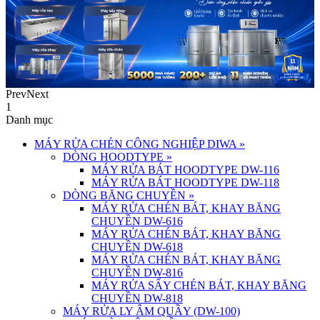
Prev
Next
1
Danh mục
MÁY RỬA CHÉN CÔNG NGHIỆP DIWA
»
DÒNG HOODTYPE
»
MÁY RỬA BÁT HOODTYPE DW-116
MÁY RỬA BÁT HOODTYPE DW-118
DÒNG BĂNG CHUYỀN
»
MÁY RỬA CHÉN BÁT, KHAY BĂNG
CHUYỀN DW-616
MÁY RỬA CHÉN BÁT, KHAY BĂNG
CHUYỀN DW-618
MÁY RỬA CHÉN BÁT, KHAY BĂNG
CHUYỀN DW-816
MÁY RỬA SẤY CHÉN BÁT, KHAY BĂNG
CHUYỀN DW-818
MÁY RỬA LY ÂM QUẦY (DW-100)