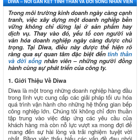
DIWA – NƠI GẮN KẾT TINH THẦN VÀ ĐỜI SỐNG NHÂN VIÊN
Trong môi trường kinh doanh ngày càng cạnh
tranh, việc xây dựng một doanh nghiệp bền
vững không chỉ dừng lại ở sản phẩm hay
dịch vụ. Thay vào đó, yếu tố con người và
văn hóa doanh nghiệp ngày càng được chú
trọng. Tại Diwa, điều này được thể hiện rõ
ràng qua sự quan tâm đặc biệt đến
tinh thần
và đời sống
nhân viên – những người đồng
hành cùng sự phát triển của công ty.
1. Giới Thiệu Về Diwa
Diwa là một trong những doanh nghiệp hàng đầu
trong lĩnh vực cung cấp các giải pháp tối ưu hóa
quá trình vận hành cho những hệ thống gian bếp
công nghiệp lớn. Chúng tôi không chỉ đơn thuần
tập trung vào việc đáp ứng các yêu cầu của
khách hàng mà còn nỗ lực vượt xa mong đợi để
mang đến sự hài lòng và trải nghiệm tuyệt vời
nhất. Bằng việc thấu hiểu các vấn đề đau nhói