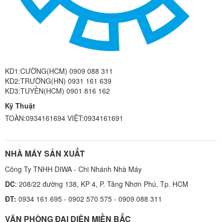
KD1:CƯỜNG(HCM) 0909 088 311
KD2:TRƯỜNG(HN) 0931 161 639
KD3:TUYỀN(HCM) 0901 816 162
Kỹ Thuật
TOÀN:0934161694 VIỆT:0934161691
NHÀ MÁY SẢN XUẤT
Công Ty TNHH DIWA - Chi Nhánh Nhà Máy
DC
: 208/22 đường 138, KP 4, P. Tăng Nhơn Phú, Tp. HCM
ĐT:
0934 161 695 - 0902 570 575 - 0909 088 311
VĂN PHÒNG ĐẠI DIỆN MIỀN BẮC