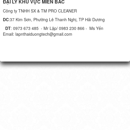
ĐẠI LÝ KHU VỰC MIỀN BẮC
Công ty TNHH SX & TM PRO CLEANER
DC
:37 Kim Sơn, Phường Lê Thanh Nghị, TP Hải Dương
DT
: 0973 673 485 - Mr Lập/ 0983 230 866 - Ms Yến
Email: lapnthaiduongtech@gmail.com