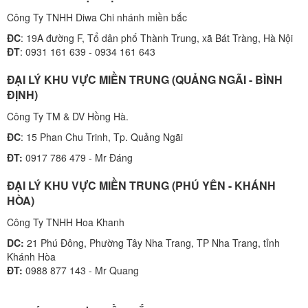
Công Ty TNHH Diwa Chi nhánh miền bắc
ĐC
: 19A đường F, Tổ dân phố Thành Trung, xã Bát Tràng, Hà Nội
ĐT
: 0931 161 639 - 0934 161 643
ĐẠI LÝ KHU VỰC MIỀN TRUNG (QUẢNG NGÃI - BÌNH
ĐỊNH)
Công Ty TM & DV Hồng Hà.
ĐC
: 15 Phan Chu Trinh, Tp. Quảng Ngãi
ĐT:
0917 786 479 - Mr Đáng
ĐẠI LÝ KHU VỰC MIỀN TRUNG (PHÚ YÊN - KHÁNH
HÒA)
Công Ty TNHH Hoa Khanh
DC:
21 Phú Đông, Phường Tây Nha Trang, TP Nha Trang, tỉnh
Khánh Hòa
ĐT:
0988 877 143 - Mr Quang