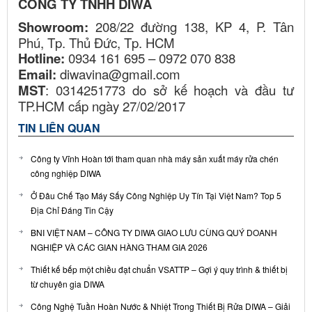
CÔNG TY TNHH DIWA
Showroom:
208/22 đường 138, KP 4, P. Tân
Phú, Tp. Thủ Đức, Tp. HCM
Hotline:
0934 161 695 – 0972 070 838
Email:
diwavina@gmail.com
MST
: 0314251773 do sở kế hoạch và đầu tư
TP.HCM cấp ngày 27/02/2017
TIN LIÊN QUAN
Công ty Vĩnh Hoàn tới tham quan nhà máy sản xuất máy rửa chén
công nghiệp DIWA
Ở Đâu Chế Tạo Máy Sấy Công Nghiệp Uy Tín Tại Việt Nam? Top 5
Địa Chỉ Đáng Tin Cậy
BNI VIỆT NAM – CÔNG TY DIWA GIAO LƯU CÙNG QUÝ DOANH
NGHIỆP VÀ CÁC GIAN HÀNG THAM GIA 2026
Thiết kế bếp một chiều đạt chuẩn VSATTP – Gợi ý quy trình & thiết bị
từ chuyên gia DIWA
Công Nghệ Tuần Hoàn Nước & Nhiệt Trong Thiết Bị Rửa DIWA – Giải