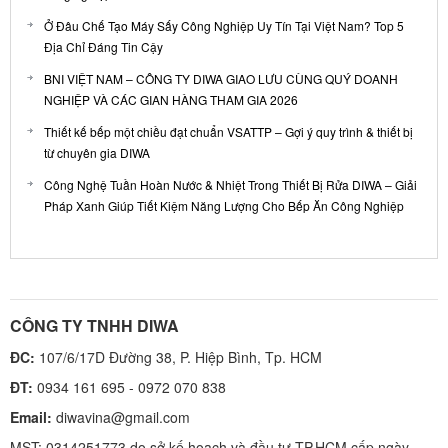
Ở Đâu Chế Tạo Máy Sấy Công Nghiệp Uy Tín Tại Việt Nam? Top 5
Địa Chỉ Đáng Tin Cậy
BNI VIỆT NAM – CÔNG TY DIWA GIAO LƯU CÙNG QUÝ DOANH
NGHIỆP VÀ CÁC GIAN HÀNG THAM GIA 2026
Thiết kế bếp một chiều đạt chuẩn VSATTP – Gợi ý quy trình & thiết bị
từ chuyên gia DIWA
Công Nghệ Tuần Hoàn Nước & Nhiệt Trong Thiết Bị Rửa DIWA – Giải
Pháp Xanh Giúp Tiết Kiệm Năng Lượng Cho Bếp Ăn Công Nghiệp
CÔNG TY TNHH DIWA
ĐC:
107/6/17D Đường 38, P. Hiệp Bình, Tp. HCM
ĐT:
0934 161 695 - 0972 070 838
Email:
diwavina@gmail.com
MST: 0314251773 do sở kế hoạch và đầu tư TP.HCM cấp ngày