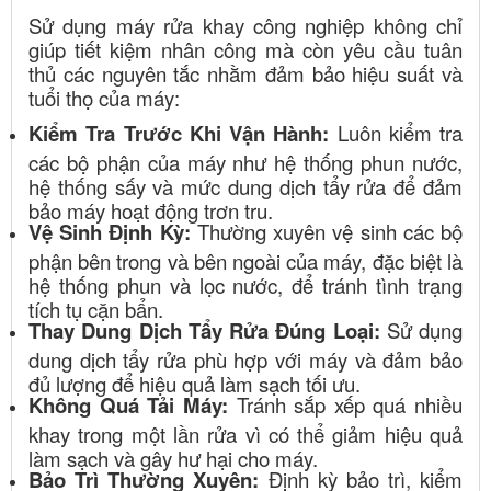
Sử dụng máy rửa khay công nghiệp không chỉ
giúp tiết kiệm nhân công mà còn yêu cầu tuân
thủ các nguyên tắc nhằm đảm bảo hiệu suất và
tuổi thọ của máy:
Kiểm Tra Trước Khi Vận Hành:
Luôn kiểm tra
các bộ phận của máy như hệ thống phun nước,
hệ thống sấy và mức dung dịch tẩy rửa để đảm
bảo máy hoạt động trơn tru.
Vệ Sinh Định Kỳ:
Thường xuyên vệ sinh các bộ
phận bên trong và bên ngoài của máy, đặc biệt là
hệ thống phun và lọc nước, để tránh tình trạng
tích tụ cặn bẩn.
Thay Dung Dịch Tẩy Rửa Đúng Loại:
Sử dụng
dung dịch tẩy rửa phù hợp với máy và đảm bảo
đủ lượng để hiệu quả làm sạch tối ưu.
Không Quá Tải Máy:
Tránh sắp xếp quá nhiều
khay trong một lần rửa vì có thể giảm hiệu quả
làm sạch và gây hư hại cho máy.
Bảo Trì Thường Xuyên:
Định kỳ bảo trì, kiểm