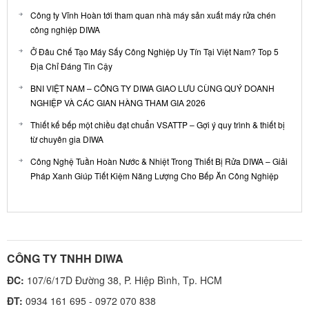
Công ty Vĩnh Hoàn tới tham quan nhà máy sản xuất máy rửa chén
công nghiệp DIWA
Ở Đâu Chế Tạo Máy Sấy Công Nghiệp Uy Tín Tại Việt Nam? Top 5
Địa Chỉ Đáng Tin Cậy
BNI VIỆT NAM – CÔNG TY DIWA GIAO LƯU CÙNG QUÝ DOANH
NGHIỆP VÀ CÁC GIAN HÀNG THAM GIA 2026
Thiết kế bếp một chiều đạt chuẩn VSATTP – Gợi ý quy trình & thiết bị
từ chuyên gia DIWA
Công Nghệ Tuần Hoàn Nước & Nhiệt Trong Thiết Bị Rửa DIWA – Giải
Pháp Xanh Giúp Tiết Kiệm Năng Lượng Cho Bếp Ăn Công Nghiệp
CÔNG TY TNHH DIWA
ĐC:
107/6/17D Đường 38, P. Hiệp Bình, Tp. HCM
ĐT:
0934 161 695 - 0972 070 838