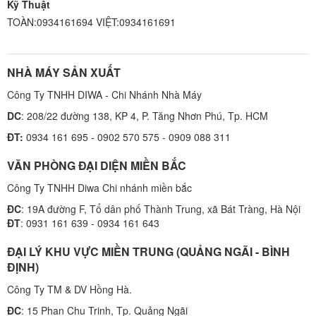
Kỹ Thuật
TOÀN:0934161694 VIỆT:0934161691
NHÀ MÁY SẢN XUẤT
Công Ty TNHH DIWA - Chi Nhánh Nhà Máy
DC
: 208/22 đường 138, KP 4, P. Tăng Nhơn Phú, Tp. HCM
ĐT:
0934 161 695 - 0902 570 575 - 0909 088 311
VĂN PHÒNG ĐẠI DIỆN MIỀN BẮC
Công Ty TNHH Diwa Chi nhánh miền bắc
ĐC
: 19A đường F, Tổ dân phố Thành Trung, xã Bát Tràng, Hà Nội
ĐT
: 0931 161 639 - 0934 161 643
ĐẠI LÝ KHU VỰC MIỀN TRUNG (QUẢNG NGÃI - BÌNH
ĐỊNH)
Công Ty TM & DV Hồng Hà.
ĐC
: 15 Phan Chu Trinh, Tp. Quảng Ngãi