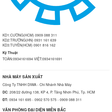
KD1:CƯỜNG(HCM) 0909 088 311
KD2:TRƯỜNG(HN) 0931 161 639
KD3:TUYỀN(HCM) 0901 816 162
Kỹ Thuật
TOÀN:0934161694 VIỆT:0934161691
NHÀ MÁY SẢN XUẤT
Công Ty TNHH DIWA - Chi Nhánh Nhà Máy
DC
: 208/22 đường 138, KP 4, P. Tăng Nhơn Phú, Tp. HCM
ĐT:
0934 161 695 - 0902 570 575 - 0909 088 311
VĂN PHÒNG ĐẠI DIỆN MIỀN BẮC