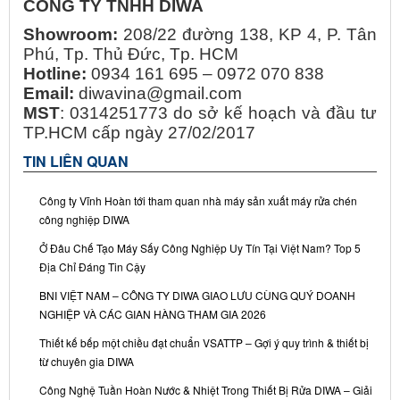
CÔNG TY TNHH DIWA
Showroom:
208/22 đường 138, KP 4, P. Tân
Phú, Tp. Thủ Đức, Tp. HCM
Hotline:
0934 161 695 – 0972 070 838
Email:
diwavina@gmail.com
MST
: 0314251773 do sở kế hoạch và đầu tư
TP.HCM cấp ngày 27/02/2017
TIN LIÊN QUAN
Công ty Vĩnh Hoàn tới tham quan nhà máy sản xuất máy rửa chén
công nghiệp DIWA
Ở Đâu Chế Tạo Máy Sấy Công Nghiệp Uy Tín Tại Việt Nam? Top 5
Địa Chỉ Đáng Tin Cậy
BNI VIỆT NAM – CÔNG TY DIWA GIAO LƯU CÙNG QUÝ DOANH
NGHIỆP VÀ CÁC GIAN HÀNG THAM GIA 2026
Thiết kế bếp một chiều đạt chuẩn VSATTP – Gợi ý quy trình & thiết bị
từ chuyên gia DIWA
Công Nghệ Tuần Hoàn Nước & Nhiệt Trong Thiết Bị Rửa DIWA – Giải