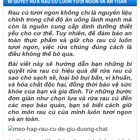
BÍ QUYẾT RỬA RAU CỦ LUÔN TƯƠI NGON VÀ AN TOÀN
CHO SỨC KHỎE
Rau củ tươi ngon không chỉ là nguyên liệu
chính trong chế độ ăn uống lành mạnh mà
còn là nguồn cung cấp dinh dưỡng thiết
yếu cho cơ thể. Tuy nhiên, để đảm bảo an
toàn thực phẩm và giữ cho rau củ luôn
tươi ngon, việc rửa chúng đúng cách là
điều không thể bỏ qua.
Bài viết này sẽ hướng dẫn bạn những bí
quyết rửa rau củ hiệu quả để rửa rau củ
sao cho sạch sẽ, loại bỏ bụi bẩn, vi khuẩn,
và hóa chất độc hại, đồng thời bảo vệ sức
khỏe của bạn và gia đình. Từ những bước
đơn giản như chọn lựa và rửa rau củ đến
các mẹo bảo quản, bạn sẽ biết cách giữ
cho món rau củ của mình luôn tươi ngon
và an toàn.