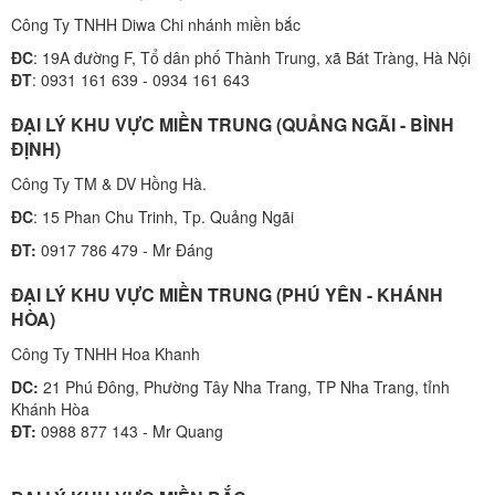
Công Ty TNHH Diwa Chi nhánh miền bắc
ĐC
: 19A đường F, Tổ dân phố Thành Trung, xã Bát Tràng, Hà Nội
ĐT
: 0931 161 639 - 0934 161 643
ĐẠI LÝ KHU VỰC MIỀN TRUNG (QUẢNG NGÃI - BÌNH
ĐỊNH)
Công Ty TM & DV Hồng Hà.
ĐC
: 15 Phan Chu Trinh, Tp. Quảng Ngãi
ĐT:
0917 786 479 - Mr Đáng
ĐẠI LÝ KHU VỰC MIỀN TRUNG (PHÚ YÊN - KHÁNH
HÒA)
Công Ty TNHH Hoa Khanh
DC:
21 Phú Đông, Phường Tây Nha Trang, TP Nha Trang, tỉnh
Khánh Hòa
ĐT:
0988 877 143 - Mr Quang