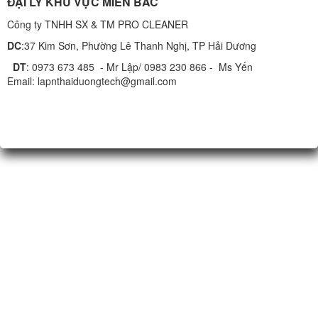
ĐẠI LÝ KHU VỰC MIỀN BẮC
Công ty TNHH SX & TM PRO CLEANER
DC
:37 Kim Sơn, Phường Lê Thanh Nghị, TP Hải Dương
DT
: 0973 673 485 - Mr Lập/ 0983 230 866 - Ms Yến
Email: lapnthaiduongtech@gmail.com