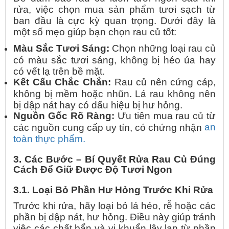
rửa, việc chọn mua sản phẩm tươi sạch từ
ban đầu là cực kỳ quan trọng. Dưới đây là
một số mẹo giúp bạn chọn rau củ tốt:
Màu Sắc Tươi Sáng:
Chọn những loại rau củ
có màu sắc tươi sáng, không bị héo úa hay
có vết lạ trên bề mặt.
Kết Cấu Chắc Chắn:
Rau củ nên cứng cáp,
không bị mềm hoặc nhũn. Lá rau không nên
bị dập nát hay có dấu hiệu bị hư hỏng.
Nguồn Gốc Rõ Ràng:
Ưu tiên mua rau củ từ
an
các nguồn cung cấp uy tín, có chứng nhận
toàn thực phẩm.
3. Các Bước – Bí Quyết Rửa Rau Củ Đúng
Cách Để Giữ Được Độ Tươi Ngon
3.1. Loại Bỏ Phần Hư Hỏng Trước Khi Rửa
Trước khi rửa, hãy loại bỏ lá héo, rễ hoặc các
phần bị dập nát, hư hỏng. Điều này giúp tránh
việc các chất bẩn và vi khuẩn lây lan từ phần