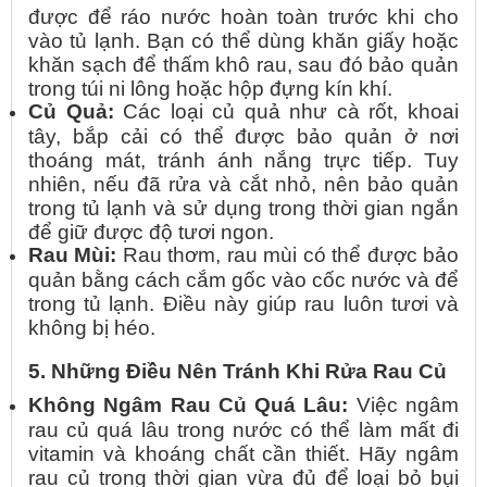
được để ráo nước hoàn toàn trước khi cho
vào tủ lạnh. Bạn có thể dùng khăn giấy hoặc
khăn sạch để thấm khô rau, sau đó bảo quản
trong túi ni lông hoặc hộp đựng kín khí.
Củ Quả:
Các loại củ quả như cà rốt, khoai
tây, bắp cải có thể được bảo quản ở nơi
thoáng mát, tránh ánh nắng trực tiếp. Tuy
nhiên, nếu đã rửa và cắt nhỏ, nên bảo quản
trong tủ lạnh và sử dụng trong thời gian ngắn
để giữ được độ tươi ngon.
Rau Mùi:
Rau thơm, rau mùi có thể được bảo
quản bằng cách cắm gốc vào cốc nước và để
trong tủ lạnh. Điều này giúp rau luôn tươi và
không bị héo.
5. Những Điều Nên Tránh Khi Rửa Rau Củ
Không Ngâm Rau Củ Quá Lâu:
Việc ngâm
rau củ quá lâu trong nước có thể làm mất đi
vitamin và khoáng chất cần thiết. Hãy ngâm
rau củ trong thời gian vừa đủ để loại bỏ bụi