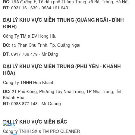
ĐC
: 19A đường F, Tổ dân phố Thành Trung, xã Bát Tràng, Hà Nội
ĐT
: 0931 161 639 - 0934 161 643
ĐẠI LÝ KHU VỰC MIỀN TRUNG (QUẢNG NGÃI - BÌNH
ĐỊNH)
Công Ty TM & DV Hồng Hà.
ĐC
: 15 Phan Chu Trinh, Tp. Quảng Ngãi
ĐT:
0917 786 479 - Mr Đáng
ĐẠI LÝ KHU VỰC MIỀN TRUNG (PHÚ YÊN - KHÁNH
HÒA)
Công Ty TNHH Hoa Khanh
DC:
21 Phú Đông, Phường Tây Nha Trang, TP Nha Trang, tỉnh
Khánh Hòa
ĐT:
0988 877 143 - Mr Quang
ĐẠI LÝ KHU VỰC MIỀN BẮC
Công ty TNHH SX & TM PRO CLEANER