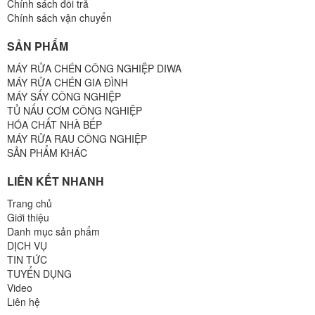
Chính sách đổi trả
Chính sách vận chuyển
SẢN PHẨM
MÁY RỬA CHÉN CÔNG NGHIỆP DIWA
MÁY RỬA CHÉN GIA ĐÌNH
MÁY SẤY CÔNG NGHIỆP
TỦ NẤU CƠM CÔNG NGHIỆP
HÓA CHẤT NHÀ BẾP
MÁY RỬA RAU CÔNG NGHIỆP
SẢN PHẨM KHÁC
LIÊN KẾT NHANH
Trang chủ
Giới thiệu
Danh mục sản phẩm
DỊCH VỤ
TIN TỨC
TUYỂN DỤNG
Video
Liên hệ