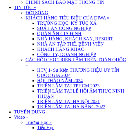
CHÍNH SÁCH BẢO MẬT THÔNG TIN
TIN TỨC
»
ĐỜI SỐNG
KHÁCH HÀNG TIÊU BIỂU CỦA DIWA
»
TRƯỜNG HỌC, KÝ TÚC XÁ
SUẤT ĂN CÔNG NGHIỆP
QUÁN ĂN GIA ĐÌNH
NHÀ HÀNG, KHÁCH SẠN, RESORT
NHÀ ĂN TẬP THỂ, BỆNH VIỆN
KHÁCH HÀNG KHÁC
CÔNG TY, DOANH NGHIỆP
CÁC HỘI CHỢ TRIỂN LÃM TRÊN TOÀN QUỐC
»
HTV 1- Sự Kiện THƯƠNG HIỆU UY TÍN
QUỐC GIA 2024
HỘI THẢO NĂM 2024
TRIỂN LÃM TẠI TPHCM 2023
TRIỂN LÃM TẠI LỄ HỘI ẨM THỰC NINH
THUẬN
TRIỂN LÃM TẠI HÀ NỘI 2021
TRIỂN LÃM TẠI ĐÀ NẴNG 2022
TUYỂN DỤNG
Video
»
Trường Học
»
Tiểu Học