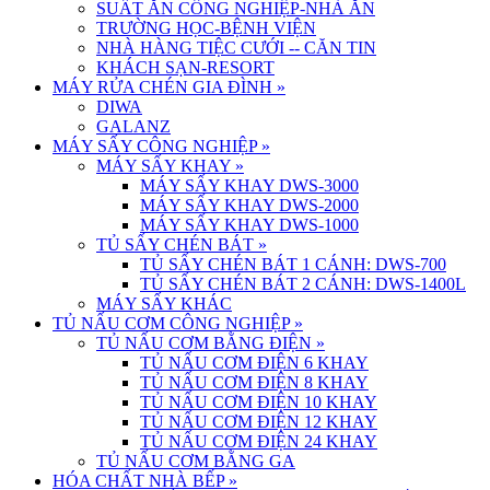
SUẤT ĂN CÔNG NGHIỆP-NHÀ ĂN
TRƯỜNG HỌC-BỆNH VIỆN
NHÀ HÀNG TIỆC CƯỚI -- CĂN TIN
KHÁCH SẠN-RESORT
MÁY RỬA CHÉN GIA ĐÌNH
»
DIWA
GALANZ
MÁY SẤY CÔNG NGHIỆP
»
MÁY SẤY KHAY
»
MÁY SẤY KHAY DWS-3000
MÁY SẤY KHAY DWS-2000
MÁY SẤY KHAY DWS-1000
TỦ SẤY CHÉN BÁT
»
TỦ SẤY CHÉN BÁT 1 CÁNH: DWS-700
TỦ SẤY CHÉN BÁT 2 CÁNH: DWS-1400L
MÁY SẤY KHÁC
TỦ NẤU CƠM CÔNG NGHIỆP
»
TỦ NẤU CƠM BẰNG ĐIỆN
»
TỦ NẤU CƠM ĐIỆN 6 KHAY
TỦ NẤU CƠM ĐIỆN 8 KHAY
TỦ NẤU CƠM ĐIỆN 10 KHAY
TỦ NẤU CƠM ĐIỆN 12 KHAY
TỦ NẤU CƠM ĐIỆN 24 KHAY
TỦ NẤU CƠM BẰNG GA
HÓA CHẤT NHÀ BẾP
»