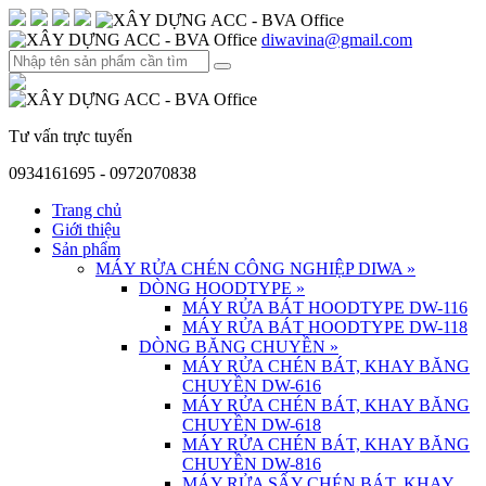
diwavina@gmail.com
Tư vấn trực tuyến
0934161695 - 0972070838
Trang chủ
Giới thiệu
Sản phẩm
MÁY RỬA CHÉN CÔNG NGHIỆP DIWA
»
DÒNG HOODTYPE
»
MÁY RỬA BÁT HOODTYPE DW-116
MÁY RỬA BÁT HOODTYPE DW-118
DÒNG BĂNG CHUYỀN
»
MÁY RỬA CHÉN BÁT, KHAY BĂNG
CHUYỀN DW-616
MÁY RỬA CHÉN BÁT, KHAY BĂNG
CHUYỀN DW-618
MÁY RỬA CHÉN BÁT, KHAY BĂNG
CHUYỀN DW-816
MÁY RỬA SẤY CHÉN BÁT, KHAY