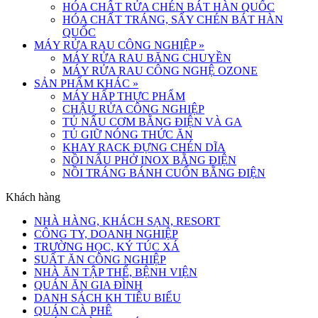
HÓA CHẤT RỬA CHÉN BÁT HÀN QUỐC
HÓA CHẤT TRÁNG, SẤY CHÉN BÁT HÀN
QUỐC
MÁY RỬA RAU CÔNG NGHIỆP
»
MÁY RỬA RAU BĂNG CHUYỀN
MÁY RỬA RAU CÔNG NGHỆ OZONE
SẢN PHẨM KHÁC
»
MÁY HẤP THỰC PHẨM
CHẬU RỬA CÔNG NGHIỆP
TỦ NẤU CƠM BẰNG ĐIỆN VÀ GA
TỦ GIỮ NÓNG THỨC ĂN
KHAY RACK ĐỰNG CHÉN DĨA
NỒI NẤU PHỞ INOX BẰNG ĐIỆN
NỒI TRÁNG BÁNH CUỐN BẰNG ĐIỆN
Khách hàng
NHÀ HÀNG, KHÁCH SẠN, RESORT
CÔNG TY, DOANH NGHIỆP
TRƯỜNG HỌC, KÝ TÚC XÁ
SUẤT ĂN CÔNG NGHIỆP
NHÀ ĂN TẬP THỂ, BỆNH VIỆN
QUÁN ĂN GIA ĐÌNH
DANH SÁCH KH TIÊU BIỂU
QUÁN CÀ PHÊ