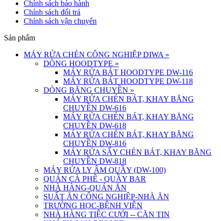
Chính sách bảo hành
Chính sách đổi trả
Chính sách vận chuyển
Sản phẩm
MÁY RỬA CHÉN CÔNG NGHIỆP DIWA
»
DÒNG HOODTYPE
»
MÁY RỬA BÁT HOODTYPE DW-116
MÁY RỬA BÁT HOODTYPE DW-118
DÒNG BĂNG CHUYỀN
»
MÁY RỬA CHÉN BÁT, KHAY BĂNG
CHUYỀN DW-616
MÁY RỬA CHÉN BÁT, KHAY BĂNG
CHUYỀN DW-618
MÁY RỬA CHÉN BÁT, KHAY BĂNG
CHUYỀN DW-816
MÁY RỬA SẤY CHÉN BÁT, KHAY BĂNG
CHUYỀN DW-818
MÁY RỬA LY ÂM QUẦY (DW-100)
QUÁN CÀ PHÊ - QUẦY BAR
NHÀ HÀNG-QUÁN ĂN
SUẤT ĂN CÔNG NGHIỆP-NHÀ ĂN
TRƯỜNG HỌC-BỆNH VIỆN
NHÀ HÀNG TIỆC CƯỚI -- CĂN TIN