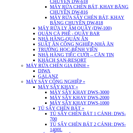
CHUYỀN DW-618
MÁY RỬA CHÉN BÁT, KHAY BĂNG
CHUYỀN DW-816
MÁY RỬA SẤY CHÉN BÁT, KHAY
BĂNG CHUYỀN DW-818
MÁY RỬA LY ÂM QUẦY (DW-100)
QUÁN CÀ PHÊ - QUẦY BAR
NHÀ HÀNG-QUÁN ĂN
SUẤT ĂN CÔNG NGHIỆP-NHÀ ĂN
TRƯỜNG HỌC-BỆNH VIỆN
NHÀ HÀNG TIỆC CƯỚI -- CĂN TIN
KHÁCH SẠN-RESORT
MÁY RỬA CHÉN GIA ĐÌNH
»
DIWA
GALANZ
MÁY SẤY CÔNG NGHIỆP
»
MÁY SẤY KHAY
»
MÁY SẤY KHAY DWS-3000
MÁY SẤY KHAY DWS-2000
MÁY SẤY KHAY DWS-1000
TỦ SẤY CHÉN BÁT
»
TỦ SẤY CHÉN BÁT 1 CÁNH: DWS-
700
TỦ SẤY CHÉN BÁT 2 CÁNH: DWS-
1400L