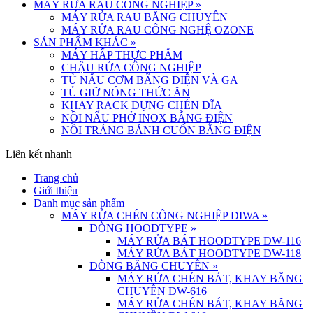
MÁY RỬA RAU CÔNG NGHIỆP
»
MÁY RỬA RAU BĂNG CHUYỀN
MÁY RỬA RAU CÔNG NGHỆ OZONE
SẢN PHẨM KHÁC
»
MÁY HẤP THỰC PHẨM
CHẬU RỬA CÔNG NGHIỆP
TỦ NẤU CƠM BẰNG ĐIỆN VÀ GA
TỦ GIỮ NÓNG THỨC ĂN
KHAY RACK ĐỰNG CHÉN DĨA
NỒI NẤU PHỞ INOX BẰNG ĐIỆN
NỒI TRÁNG BÁNH CUỐN BẰNG ĐIỆN
Liên kết nhanh
Trang chủ
Giới thiệu
Danh mục sản phẩm
MÁY RỬA CHÉN CÔNG NGHIỆP DIWA
»
DÒNG HOODTYPE
»
MÁY RỬA BÁT HOODTYPE DW-116
MÁY RỬA BÁT HOODTYPE DW-118
DÒNG BĂNG CHUYỀN
»
MÁY RỬA CHÉN BÁT, KHAY BĂNG
CHUYỀN DW-616
MÁY RỬA CHÉN BÁT, KHAY BĂNG