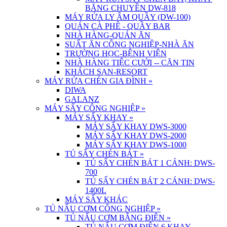
BĂNG CHUYỀN DW-818
MÁY RỬA LY ÂM QUẦY (DW-100)
QUÁN CÀ PHÊ - QUẦY BAR
NHÀ HÀNG-QUÁN ĂN
SUẤT ĂN CÔNG NGHIỆP-NHÀ ĂN
TRƯỜNG HỌC-BỆNH VIỆN
NHÀ HÀNG TIỆC CƯỚI -- CĂN TIN
KHÁCH SẠN-RESORT
MÁY RỬA CHÉN GIA ĐÌNH
»
DIWA
GALANZ
MÁY SẤY CÔNG NGHIỆP
»
MÁY SẤY KHAY
»
MÁY SẤY KHAY DWS-3000
MÁY SẤY KHAY DWS-2000
MÁY SẤY KHAY DWS-1000
TỦ SẤY CHÉN BÁT
»
TỦ SẤY CHÉN BÁT 1 CÁNH: DWS-
700
TỦ SẤY CHÉN BÁT 2 CÁNH: DWS-
1400L
MÁY SẤY KHÁC
TỦ NẤU CƠM CÔNG NGHIỆP
»
TỦ NẤU CƠM BẰNG ĐIỆN
»
TỦ NẤU CƠM ĐIỆN 6 KHAY