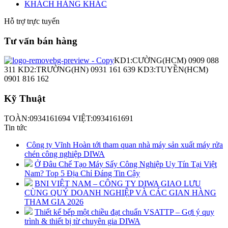
KHÁCH HÀNG KHÁC
Hỗ trợ trực tuyến
Tư vấn bán hàng
KD1:CƯỜNG(HCM) 0909 088
311 KD2:TRƯỜNG(HN) 0931 161 639 KD3:TUYỀN(HCM)
0901 816 162
Kỹ Thuật
TOÀN:0934161694 VIỆT:0934161691
Tin tức
Công ty Vĩnh Hoàn tới tham quan nhà máy sản xuất máy rửa
chén công nghiệp DIWA
Ở Đâu Chế Tạo Máy Sấy Công Nghiệp Uy Tín Tại Việt
Nam? Top 5 Địa Chỉ Đáng Tin Cậy
BNI VIỆT NAM – CÔNG TY DIWA GIAO LƯU
CÙNG QUÝ DOANH NGHIỆP VÀ CÁC GIAN HÀNG
THAM GIA 2026
Thiết kế bếp một chiều đạt chuẩn VSATTP – Gợi ý quy
trình & thiết bị từ chuyên gia DIWA