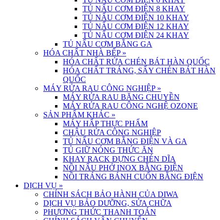
TỦ NẤU CƠM ĐIỆN 8 KHAY
TỦ NẤU CƠM ĐIỆN 10 KHAY
TỦ NẤU CƠM ĐIỆN 12 KHAY
TỦ NẤU CƠM ĐIỆN 24 KHAY
TỦ NẤU CƠM BẰNG GA
HÓA CHẤT NHÀ BẾP
»
HÓA CHẤT RỬA CHÉN BÁT HÀN QUỐC
HÓA CHẤT TRÁNG, SẤY CHÉN BÁT HÀN
QUỐC
MÁY RỬA RAU CÔNG NGHIỆP
»
MÁY RỬA RAU BĂNG CHUYỀN
MÁY RỬA RAU CÔNG NGHỆ OZONE
SẢN PHẨM KHÁC
»
MÁY HẤP THỰC PHẨM
CHẬU RỬA CÔNG NGHIỆP
TỦ NẤU CƠM BẰNG ĐIỆN VÀ GA
TỦ GIỮ NÓNG THỨC ĂN
KHAY RACK ĐỰNG CHÉN DĨA
NỒI NẤU PHỞ INOX BẰNG ĐIỆN
NỒI TRÁNG BÁNH CUỐN BẰNG ĐIỆN
DỊCH VỤ
»
CHÍNH SÁCH BẢO HÀNH CỦA DIWA
DỊCH VỤ BẢO DƯỠNG, SỬA CHỮA
PHƯƠNG THỨC THANH TOÁN