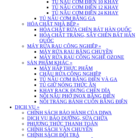
TỦ NẤU CƠM ĐIỆN 10 KHAY
TỦ NẤU CƠM ĐIỆN 12 KHAY
TỦ NẤU CƠM ĐIỆN 24 KHAY
TỦ NẤU CƠM BẰNG GA
HÓA CHẤT NHÀ BẾP
»
HÓA CHẤT RỬA CHÉN BÁT HÀN QUỐC
HÓA CHẤT TRÁNG, SẤY CHÉN BÁT HÀN
QUỐC
MÁY RỬA RAU CÔNG NGHIỆP
»
MÁY RỬA RAU BĂNG CHUYỀN
MÁY RỬA RAU CÔNG NGHỆ OZONE
SẢN PHẨM KHÁC
»
MÁY HẤP THỰC PHẨM
CHẬU RỬA CÔNG NGHIỆP
TỦ NẤU CƠM BẰNG ĐIỆN VÀ GA
TỦ GIỮ NÓNG THỨC ĂN
KHAY RACK ĐỰNG CHÉN DĨA
NỒI NẤU PHỞ INOX BẰNG ĐIỆN
NỒI TRÁNG BÁNH CUỐN BẰNG ĐIỆN
DỊCH VỤ
»
CHÍNH SÁCH BẢO HÀNH CỦA DIWA
DỊCH VỤ BẢO DƯỠNG, SỬA CHỮA
PHƯƠNG THỨC THANH TOÁN
CHÍNH SÁCH VẬN CHUYỂN
CHÍNH SÁCH ĐỔI TRẢ