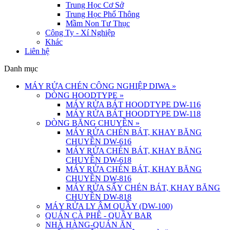
Trung Học Cơ Sở
Trung Học Phổ Thông
Mầm Non Tư Thục
Công Ty - Xí Nghiệp
Khác
Liên hệ
Danh mục
MÁY RỬA CHÉN CÔNG NGHIỆP DIWA
»
DÒNG HOODTYPE
»
MÁY RỬA BÁT HOODTYPE DW-116
MÁY RỬA BÁT HOODTYPE DW-118
DÒNG BĂNG CHUYỀN
»
MÁY RỬA CHÉN BÁT, KHAY BĂNG
CHUYỀN DW-616
MÁY RỬA CHÉN BÁT, KHAY BĂNG
CHUYỀN DW-618
MÁY RỬA CHÉN BÁT, KHAY BĂNG
CHUYỀN DW-816
MÁY RỬA SẤY CHÉN BÁT, KHAY BĂNG
CHUYỀN DW-818
MÁY RỬA LY ÂM QUẦY (DW-100)
QUÁN CÀ PHÊ - QUẦY BAR
NHÀ HÀNG-QUÁN ĂN