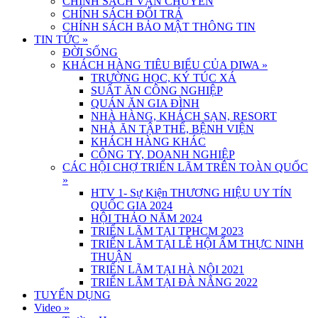
CHÍNH SÁCH VẬN CHUYỂN
CHÍNH SÁCH ĐỔI TRẢ
CHÍNH SÁCH BẢO MẬT THÔNG TIN
TIN TỨC
»
ĐỜI SỐNG
KHÁCH HÀNG TIÊU BIỂU CỦA DIWA
»
TRƯỜNG HỌC, KÝ TÚC XÁ
SUẤT ĂN CÔNG NGHIỆP
QUÁN ĂN GIA ĐÌNH
NHÀ HÀNG, KHÁCH SẠN, RESORT
NHÀ ĂN TẬP THỂ, BỆNH VIỆN
KHÁCH HÀNG KHÁC
CÔNG TY, DOANH NGHIỆP
CÁC HỘI CHỢ TRIỂN LÃM TRÊN TOÀN QUỐC
»
HTV 1- Sự Kiện THƯƠNG HIỆU UY TÍN
QUỐC GIA 2024
HỘI THẢO NĂM 2024
TRIỂN LÃM TẠI TPHCM 2023
TRIỂN LÃM TẠI LỄ HỘI ẨM THỰC NINH
THUẬN
TRIỂN LÃM TẠI HÀ NỘI 2021
TRIỂN LÃM TẠI ĐÀ NẴNG 2022
TUYỂN DỤNG
Video
»