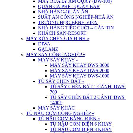
MÁY RỬA LY ÂM QUẦY (DW-100)
QUÁN CÀ PHÊ - QUẦY BAR
NHÀ HÀNG-QUÁN ĂN
SUẤT ĂN CÔNG NGHIỆP-NHÀ ĂN
TRƯỜNG HỌC-BỆNH VIỆN
NHÀ HÀNG TIỆC CƯỚI -- CĂN TIN
KHÁCH SẠN-RESORT
MÁY RỬA CHÉN GIA ĐÌNH
»
DIWA
GALANZ
MÁY SẤY CÔNG NGHIỆP
»
MÁY SẤY KHAY
»
MÁY SẤY KHAY DWS-3000
MÁY SẤY KHAY DWS-2000
MÁY SẤY KHAY DWS-1000
TỦ SẤY CHÉN BÁT
»
TỦ SẤY CHÉN BÁT 1 CÁNH: DWS-
700
TỦ SẤY CHÉN BÁT 2 CÁNH: DWS-
1400L
MÁY SẤY KHÁC
TỦ NẤU CƠM CÔNG NGHIỆP
»
TỦ NẤU CƠM BẰNG ĐIỆN
»
TỦ NẤU CƠM ĐIỆN 6 KHAY
TỦ NẤU CƠM ĐIỆN 8 KHAY