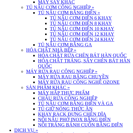
MÁY SẤY KHÁC
TỦ NẤU CƠM CÔNG NGHIỆP
»
TỦ NẤU CƠM BẰNG ĐIỆN
»
TỦ NẤU CƠM ĐIỆN 6 KHAY
TỦ NẤU CƠM ĐIỆN 8 KHAY
TỦ NẤU CƠM ĐIỆN 10 KHAY
TỦ NẤU CƠM ĐIỆN 12 KHAY
TỦ NẤU CƠM ĐIỆN 24 KHAY
TỦ NẤU CƠM BẰNG GA
HÓA CHẤT NHÀ BẾP
»
HÓA CHẤT RỬA CHÉN BÁT HÀN QUỐC
HÓA CHẤT TRÁNG, SẤY CHÉN BÁT HÀN
QUỐC
MÁY RỬA RAU CÔNG NGHIỆP
»
MÁY RỬA RAU BĂNG CHUYỀN
MÁY RỬA RAU CÔNG NGHỆ OZONE
SẢN PHẨM KHÁC
»
MÁY HẤP THỰC PHẨM
CHẬU RỬA CÔNG NGHIỆP
TỦ NẤU CƠM BẰNG ĐIỆN VÀ GA
TỦ GIỮ NÓNG THỨC ĂN
KHAY RACK ĐỰNG CHÉN DĨA
NỒI NẤU PHỞ INOX BẰNG ĐIỆN
NỒI TRÁNG BÁNH CUỐN BẰNG ĐIỆN
DỊCH VỤ
»