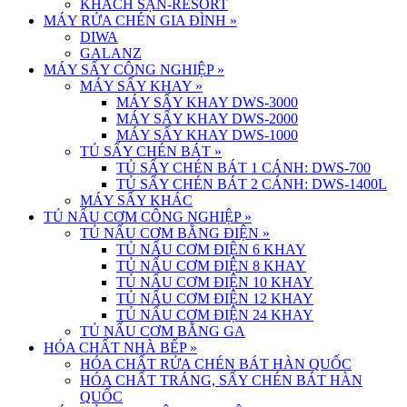
KHÁCH SẠN-RESORT
MÁY RỬA CHÉN GIA ĐÌNH
»
DIWA
GALANZ
MÁY SẤY CÔNG NGHIỆP
»
MÁY SẤY KHAY
»
MÁY SẤY KHAY DWS-3000
MÁY SẤY KHAY DWS-2000
MÁY SẤY KHAY DWS-1000
TỦ SẤY CHÉN BÁT
»
TỦ SẤY CHÉN BÁT 1 CÁNH: DWS-700
TỦ SẤY CHÉN BÁT 2 CÁNH: DWS-1400L
MÁY SẤY KHÁC
TỦ NẤU CƠM CÔNG NGHIỆP
»
TỦ NẤU CƠM BẰNG ĐIỆN
»
TỦ NẤU CƠM ĐIỆN 6 KHAY
TỦ NẤU CƠM ĐIỆN 8 KHAY
TỦ NẤU CƠM ĐIỆN 10 KHAY
TỦ NẤU CƠM ĐIỆN 12 KHAY
TỦ NẤU CƠM ĐIỆN 24 KHAY
TỦ NẤU CƠM BẰNG GA
HÓA CHẤT NHÀ BẾP
»
HÓA CHẤT RỬA CHÉN BÁT HÀN QUỐC
HÓA CHẤT TRÁNG, SẤY CHÉN BÁT HÀN
QUỐC