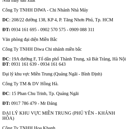
Nhà máy sản xuất
Công Ty TNHH DIWA - Chi Nhánh Nhà Máy
DC
: 208/22 đường 138, KP 4, P. Tăng Nhơn Phú, Tp. HCM
ĐT:
0934 161 695 - 0902 570 575 - 0909 088 311
Văn phòng đại diện Miền Bắc
Công Ty TNHH Diwa Chi nhánh miền bắc
ĐC
: 19A đường F, Tổ dân phố Thành Trung, xã Bát Tràng, Hà Nội
ĐT
: 0931 161 639 - 0934 161 643
Đại lý khu vực Miền Trung (Quảng Ngãi - Bình Định)
Công Ty TM & DV Hồng Hà.
ĐC
: 15 Phan Chu Trinh, Tp. Quảng Ngãi
ĐT:
0917 786 479 - Mr Đáng
ĐẠI LÝ KHU VỰC MIỀN TRUNG (PHÚ YÊN - KHÁNH
HÒA)
Công Ty TNHH Hoa Khanh