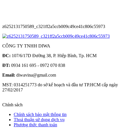
z6252131750589_c321ff2a5ccb009c49ce41c806c55973
CÔNG TY TNHH DIWA
ĐC:
107/6/17D Đường 38, P. Hiệp Bình, Tp. HCM
ĐT:
0934 161 695 - 0972 070 838
Email:
diwavina@gmail.com
MST: 0314251773 do sở kế hoạch và đầu tư TP.HCM cấp ngày
27/02/2017
Chính sách
Chính sách bảo mật thông tin
Thoả thuận sử dụng dịch vụ
Phương thức thanh toán