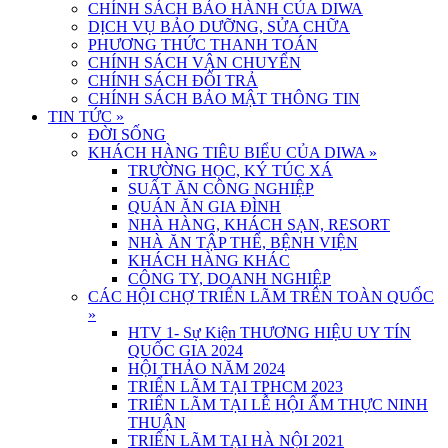
CHÍNH SÁCH BẢO HÀNH CỦA DIWA
DỊCH VỤ BẢO DƯỠNG, SỬA CHỮA
PHƯƠNG THỨC THANH TOÁN
CHÍNH SÁCH VẬN CHUYỂN
CHÍNH SÁCH ĐỔI TRẢ
CHÍNH SÁCH BẢO MẬT THÔNG TIN
TIN TỨC
»
ĐỜI SỐNG
KHÁCH HÀNG TIÊU BIỂU CỦA DIWA
»
TRƯỜNG HỌC, KÝ TÚC XÁ
SUẤT ĂN CÔNG NGHIỆP
QUÁN ĂN GIA ĐÌNH
NHÀ HÀNG, KHÁCH SẠN, RESORT
NHÀ ĂN TẬP THỂ, BỆNH VIỆN
KHÁCH HÀNG KHÁC
CÔNG TY, DOANH NGHIỆP
CÁC HỘI CHỢ TRIỂN LÃM TRÊN TOÀN QUỐC
»
HTV 1- Sự Kiện THƯƠNG HIỆU UY TÍN
QUỐC GIA 2024
HỘI THẢO NĂM 2024
TRIỂN LÃM TẠI TPHCM 2023
TRIỂN LÃM TẠI LỄ HỘI ẨM THỰC NINH
THUẬN
TRIỂN LÃM TẠI HÀ NỘI 2021