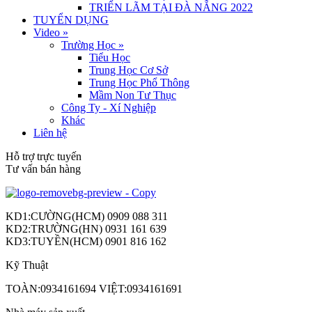
TRIỂN LÃM TẠI ĐÀ NẴNG 2022
TUYỂN DỤNG
Video
»
Trường Học
»
Tiểu Học
Trung Học Cơ Sở
Trung Học Phổ Thông
Mầm Non Tư Thục
Công Ty - Xí Nghiệp
Khác
Liên hệ
Hỗ trợ trực tuyến
Tư vấn bán hàng
KD1:CƯỜNG(HCM) 0909 088 311
KD2:TRƯỜNG(HN) 0931 161 639
KD3:TUYỀN(HCM) 0901 816 162
Kỹ Thuật
TOÀN:0934161694 VIỆT:0934161691