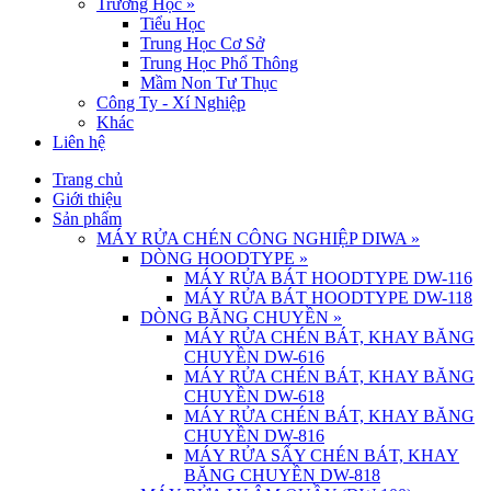
Trường Học
»
Tiểu Học
Trung Học Cơ Sở
Trung Học Phổ Thông
Mầm Non Tư Thục
Công Ty - Xí Nghiệp
Khác
Liên hệ
Trang chủ
Giới thiệu
Sản phẩm
MÁY RỬA CHÉN CÔNG NGHIỆP DIWA
»
DÒNG HOODTYPE
»
MÁY RỬA BÁT HOODTYPE DW-116
MÁY RỬA BÁT HOODTYPE DW-118
DÒNG BĂNG CHUYỀN
»
MÁY RỬA CHÉN BÁT, KHAY BĂNG
CHUYỀN DW-616
MÁY RỬA CHÉN BÁT, KHAY BĂNG
CHUYỀN DW-618
MÁY RỬA CHÉN BÁT, KHAY BĂNG
CHUYỀN DW-816
MÁY RỬA SẤY CHÉN BÁT, KHAY
BĂNG CHUYỀN DW-818