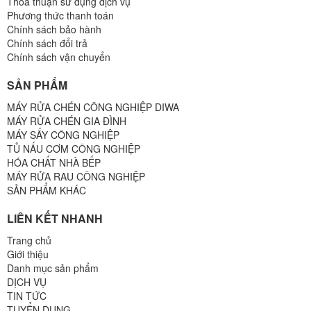
Thoả thuận sử dụng dịch vụ
Phương thức thanh toán
Chính sách bảo hành
Chính sách đổi trả
Chính sách vận chuyển
SẢN PHẨM
MÁY RỬA CHÉN CÔNG NGHIỆP DIWA
MÁY RỬA CHÉN GIA ĐÌNH
MÁY SẤY CÔNG NGHIỆP
TỦ NẤU CƠM CÔNG NGHIỆP
HÓA CHẤT NHÀ BẾP
MÁY RỬA RAU CÔNG NGHIỆP
SẢN PHẨM KHÁC
LIÊN KẾT NHANH
Trang chủ
Giới thiệu
Danh mục sản phẩm
DỊCH VỤ
TIN TỨC
TUYỂN DỤNG