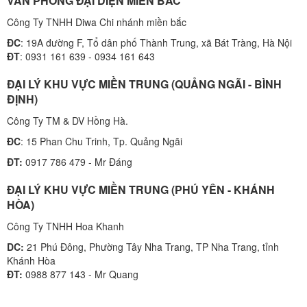
VĂN PHÒNG ĐẠI DIỆN MIỀN BẮC
Công Ty TNHH Diwa Chi nhánh miền bắc
ĐC
: 19A đường F, Tổ dân phố Thành Trung, xã Bát Tràng, Hà Nội
ĐT
: 0931 161 639 - 0934 161 643
ĐẠI LÝ KHU VỰC MIỀN TRUNG (QUẢNG NGÃI - BÌNH
ĐỊNH)
Công Ty TM & DV Hồng Hà.
ĐC
: 15 Phan Chu Trinh, Tp. Quảng Ngãi
ĐT:
0917 786 479 - Mr Đáng
ĐẠI LÝ KHU VỰC MIỀN TRUNG (PHÚ YÊN - KHÁNH
HÒA)
Công Ty TNHH Hoa Khanh
DC:
21 Phú Đông, Phường Tây Nha Trang, TP Nha Trang, tỉnh
Khánh Hòa
ĐT:
0988 877 143 - Mr Quang