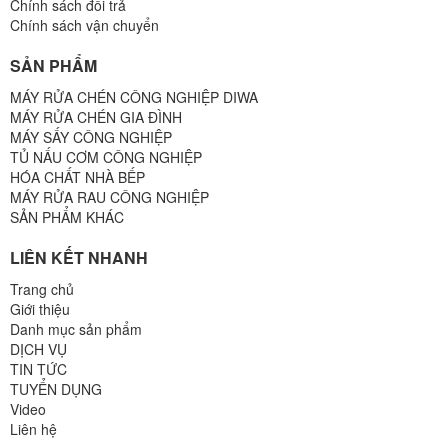
Chính sách đổi trả
Chính sách vận chuyển
SẢN PHẨM
MÁY RỬA CHÉN CÔNG NGHIỆP DIWA
MÁY RỬA CHÉN GIA ĐÌNH
MÁY SẤY CÔNG NGHIỆP
TỦ NẤU CƠM CÔNG NGHIỆP
HÓA CHẤT NHÀ BẾP
MÁY RỬA RAU CÔNG NGHIỆP
SẢN PHẨM KHÁC
LIÊN KẾT NHANH
Trang chủ
Giới thiệu
Danh mục sản phẩm
DỊCH VỤ
TIN TỨC
TUYỂN DỤNG
Video
Liên hệ