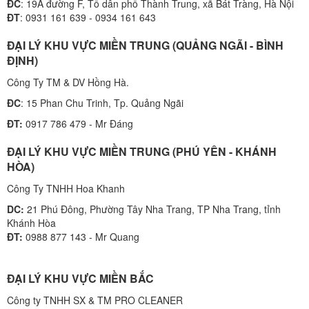
ĐC
: 19A đường F, Tổ dân phố Thành Trung, xã Bát Tràng, Hà Nội
ĐT
: 0931 161 639 - 0934 161 643
ĐẠI LÝ KHU VỰC MIỀN TRUNG (QUẢNG NGÃI - BÌNH
ĐỊNH)
Công Ty TM & DV Hồng Hà.
ĐC
: 15 Phan Chu Trinh, Tp. Quảng Ngãi
ĐT:
0917 786 479 - Mr Đáng
ĐẠI LÝ KHU VỰC MIỀN TRUNG (PHÚ YÊN - KHÁNH
HÒA)
Công Ty TNHH Hoa Khanh
DC:
21 Phú Đông, Phường Tây Nha Trang, TP Nha Trang, tỉnh
Khánh Hòa
ĐT:
0988 877 143 - Mr Quang
ĐẠI LÝ KHU VỰC MIỀN BẮC
Công ty TNHH SX & TM PRO CLEANER