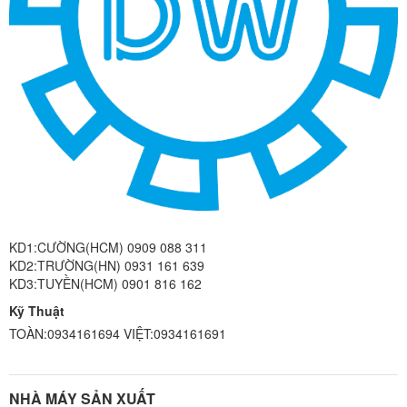
KD1:CƯỜNG(HCM) 0909 088 311
KD2:TRƯỜNG(HN) 0931 161 639
KD3:TUYỀN(HCM) 0901 816 162
Kỹ Thuật
TOÀN:0934161694 VIỆT:0934161691
NHÀ MÁY SẢN XUẤT