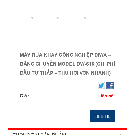
MÁY RỬA KHAY CÔNG NGHIỆP DIWA – BĂNG CHUYỀN
MODEL DW-616 (CHI PHÍ ĐẦU TƯ THẤP – THU HỒI VỐN
NHANH)
MÁY RỬA KHAY CÔNG NGHIỆP DIWA –
BĂNG CHUYỀN MODEL DW-616 (CHI PHÍ
ĐẦU TƯ THẤP – THU HỒI VỐN NHANH)
Giá :
Liên hệ
LIÊN HỆ