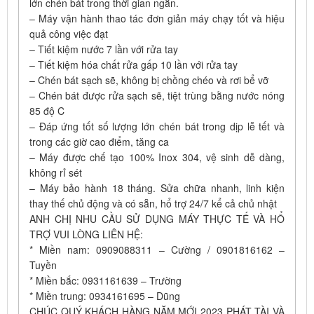
lớn chén bát trong thời gian ngắn.
– Máy vận hành thao tác đơn giản máy chạy tốt và hiệu
quả công việc đạt
– Tiết kiệm nước 7 lần với rửa tay
– Tiết kiệm hóa chất rửa gấp 10 lần với rửa tay
– Chén bát sạch sẽ, không bị chồng chéo và rơi bể vỡ
– Chén bát được rửa sạch sẽ, tiệt trùng bằng nước nóng
85 độ C
– Đáp ứng tốt số lượng lớn chén bát trong dịp lễ tết và
trong các giờ cao điểm, tăng ca
– Máy được chế tạo 100% Inox 304, vệ sinh dễ dàng,
không rỉ sét
– Máy bảo hành 18 tháng. Sửa chữa nhanh, linh kiện
thay thế chủ động và có sẵn, hổ trợ 24/7 kể cả chủ nhật
ANH CHỊ NHU CẦU SỬ DỤNG MÁY THỰC TẾ VÀ HỔ
TRỢ VUI LÒNG LIÊN HỆ:
* Miền nam: 0909088311 – Cường / 0901816162 –
Tuyền
* Miền bắc: 0931161639 – Trường
* Miền trung: 0934161695 – Dũng
CHÚC QUÝ KHÁCH HÀNG NĂM MỚI 2023 PHÁT TÀI VÀ