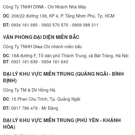
Công Ty TNHH DIWA - Chi Nhánh Nhà Máy
DC
: 208/22 đường 138, KP 4, P. Tăng Nhơn Phú, Tp. HCM
ĐT:
0934 161 695 - 0902 570 575 - 0909 088 311
VĂN PHÒNG ĐẠI DIỆN MIỀN BẮC
Công Ty TNHH Diwa Chi nhánh miền bắc
ĐC
: 19A đường F, Tổ dân phố Thành Trung, xã Bát Tràng, Hà Nội
ĐT
: 0931 161 639 - 0934 161 643
ĐẠI LÝ KHU VỰC MIỀN TRUNG (QUẢNG NGÃI - BÌNH
ĐỊNH)
Công Ty TM & DV Hồng Hà.
ĐC
: 15 Phan Chu Trinh, Tp. Quảng Ngãi
ĐT:
0917 786 479 - Mr Đáng
ĐẠI LÝ KHU VỰC MIỀN TRUNG (PHÚ YÊN - KHÁNH
HÒA)