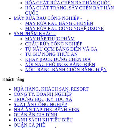
HÓA CHẤT RỬA CHÉN BÁT HÀN QUỐC
HÓA CHẤT TRÁNG, SẤY CHÉN BÁT HÀN
QUỐC
MÁY RỬA RAU CÔNG NGHIỆP
»
MÁY RỬA RAU BĂNG CHUYỀN
MÁY RỬA RAU CÔNG NGHỆ OZONE
SẢN PHẨM KHÁC
»
MÁY HẤP THỰC PHẨM
CHẬU RỬA CÔNG NGHIỆP
TỦ NẤU CƠM BẰNG ĐIỆN VÀ GA
TỦ GIỮ NÓNG THỨC ĂN
KHAY RACK ĐỰNG CHÉN DĨA
NỒI NẤU PHỞ INOX BẰNG ĐIỆN
NỒI TRÁNG BÁNH CUỐN BẰNG ĐIỆN
Khách hàng
NHÀ HÀNG, KHÁCH SẠN, RESORT
CÔNG TY, DOANH NGHIỆP
TRƯỜNG HỌC, KÝ TÚC XÁ
SUẤT ĂN CÔNG NGHIỆP
NHÀ ĂN TẬP THỂ, BỆNH VIỆN
QUÁN ĂN GIA ĐÌNH
DANH SÁCH KH TIÊU BIỂU
QUÁN CÀ PHÊ