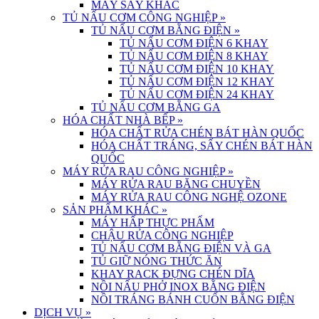
MÁY SẤY KHÁC
TỦ NẤU CƠM CÔNG NGHIỆP
»
TỦ NẤU CƠM BẰNG ĐIỆN
»
TỦ NẤU CƠM ĐIỆN 6 KHAY
TỦ NẤU CƠM ĐIỆN 8 KHAY
TỦ NẤU CƠM ĐIỆN 10 KHAY
TỦ NẤU CƠM ĐIỆN 12 KHAY
TỦ NẤU CƠM ĐIỆN 24 KHAY
TỦ NẤU CƠM BẰNG GA
HÓA CHẤT NHÀ BẾP
»
HÓA CHẤT RỬA CHÉN BÁT HÀN QUỐC
HÓA CHẤT TRÁNG, SẤY CHÉN BÁT HÀN
QUỐC
MÁY RỬA RAU CÔNG NGHIỆP
»
MÁY RỬA RAU BĂNG CHUYỀN
MÁY RỬA RAU CÔNG NGHỆ OZONE
SẢN PHẨM KHÁC
»
MÁY HẤP THỰC PHẨM
CHẬU RỬA CÔNG NGHIỆP
TỦ NẤU CƠM BẰNG ĐIỆN VÀ GA
TỦ GIỮ NÓNG THỨC ĂN
KHAY RACK ĐỰNG CHÉN DĨA
NỒI NẤU PHỞ INOX BẰNG ĐIỆN
NỒI TRÁNG BÁNH CUỐN BẰNG ĐIỆN
DỊCH VỤ
»