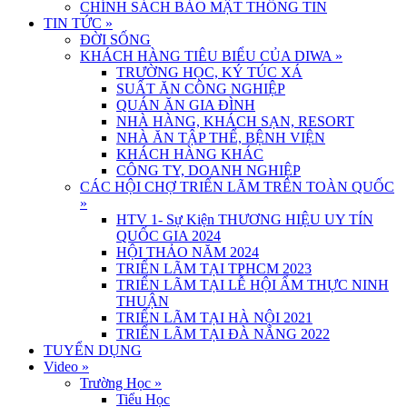
CHÍNH SÁCH BẢO MẬT THÔNG TIN
TIN TỨC
»
ĐỜI SỐNG
KHÁCH HÀNG TIÊU BIỂU CỦA DIWA
»
TRƯỜNG HỌC, KÝ TÚC XÁ
SUẤT ĂN CÔNG NGHIỆP
QUÁN ĂN GIA ĐÌNH
NHÀ HÀNG, KHÁCH SẠN, RESORT
NHÀ ĂN TẬP THỂ, BỆNH VIỆN
KHÁCH HÀNG KHÁC
CÔNG TY, DOANH NGHIỆP
CÁC HỘI CHỢ TRIỂN LÃM TRÊN TOÀN QUỐC
»
HTV 1- Sự Kiện THƯƠNG HIỆU UY TÍN
QUỐC GIA 2024
HỘI THẢO NĂM 2024
TRIỂN LÃM TẠI TPHCM 2023
TRIỂN LÃM TẠI LỄ HỘI ẨM THỰC NINH
THUẬN
TRIỂN LÃM TẠI HÀ NỘI 2021
TRIỂN LÃM TẠI ĐÀ NẴNG 2022
TUYỂN DỤNG
Video
»
Trường Học
»
Tiểu Học