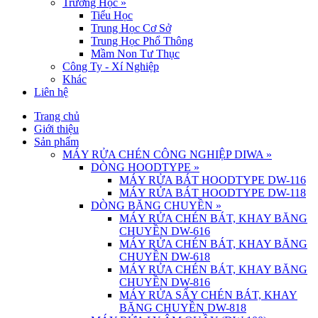
Trường Học
»
Tiểu Học
Trung Học Cơ Sở
Trung Học Phổ Thông
Mầm Non Tư Thục
Công Ty - Xí Nghiệp
Khác
Liên hệ
Trang chủ
Giới thiệu
Sản phẩm
MÁY RỬA CHÉN CÔNG NGHIỆP DIWA
»
DÒNG HOODTYPE
»
MÁY RỬA BÁT HOODTYPE DW-116
MÁY RỬA BÁT HOODTYPE DW-118
DÒNG BĂNG CHUYỀN
»
MÁY RỬA CHÉN BÁT, KHAY BĂNG
CHUYỀN DW-616
MÁY RỬA CHÉN BÁT, KHAY BĂNG
CHUYỀN DW-618
MÁY RỬA CHÉN BÁT, KHAY BĂNG
CHUYỀN DW-816
MÁY RỬA SẤY CHÉN BÁT, KHAY
BĂNG CHUYỀN DW-818