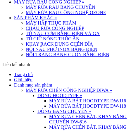
MÁY RỬA RAU CÔNG NGHIỆP
»
MÁY RỬA RAU BĂNG CHUYỀN
MÁY RỬA RAU CÔNG NGHỆ OZONE
SẢN PHẨM KHÁC
»
MÁY HẤP THỰC PHẨM
CHẬU RỬA CÔNG NGHIỆP
TỦ NẤU CƠM BẰNG ĐIỆN VÀ GA
TỦ GIỮ NÓNG THỨC ĂN
KHAY RACK ĐỰNG CHÉN DĨA
NỒI NẤU PHỞ INOX BẰNG ĐIỆN
NỒI TRÁNG BÁNH CUỐN BẰNG ĐIỆN
Liên kết nhanh
Trang chủ
Giới thiệu
Danh mục sản phẩm
MÁY RỬA CHÉN CÔNG NGHIỆP DIWA
»
DÒNG HOODTYPE
»
MÁY RỬA BÁT HOODTYPE DW-116
MÁY RỬA BÁT HOODTYPE DW-118
DÒNG BĂNG CHUYỀN
»
MÁY RỬA CHÉN BÁT, KHAY BĂNG
CHUYỀN DW-616
MÁY RỬA CHÉN BÁT, KHAY BĂNG