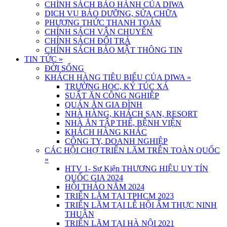
CHÍNH SÁCH BẢO HÀNH CỦA DIWA
DỊCH VỤ BẢO DƯỠNG, SỬA CHỮA
PHƯƠNG THỨC THANH TOÁN
CHÍNH SÁCH VẬN CHUYỂN
CHÍNH SÁCH ĐỔI TRẢ
CHÍNH SÁCH BẢO MẬT THÔNG TIN
TIN TỨC
»
ĐỜI SỐNG
KHÁCH HÀNG TIÊU BIỂU CỦA DIWA
»
TRƯỜNG HỌC, KÝ TÚC XÁ
SUẤT ĂN CÔNG NGHIỆP
QUÁN ĂN GIA ĐÌNH
NHÀ HÀNG, KHÁCH SẠN, RESORT
NHÀ ĂN TẬP THỂ, BỆNH VIỆN
KHÁCH HÀNG KHÁC
CÔNG TY, DOANH NGHIỆP
CÁC HỘI CHỢ TRIỂN LÃM TRÊN TOÀN QUỐC
»
HTV 1- Sự Kiện THƯƠNG HIỆU UY TÍN
QUỐC GIA 2024
HỘI THẢO NĂM 2024
TRIỂN LÃM TẠI TPHCM 2023
TRIỂN LÃM TẠI LỄ HỘI ẨM THỰC NINH
THUẬN
TRIỂN LÃM TẠI HÀ NỘI 2021