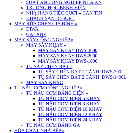
SUẤT ĂN CÔNG NGHIỆP-NHÀ ĂN
TRƯỜNG HỌC-BỆNH VIỆN
NHÀ HÀNG TIỆC CƯỚI -- CĂN TIN
KHÁCH SẠN-RESORT
MÁY RỬA CHÉN GIA ĐÌNH
»
DIWA
GALANZ
MÁY SẤY CÔNG NGHIỆP
»
MÁY SẤY KHAY
»
MÁY SẤY KHAY DWS-3000
MÁY SẤY KHAY DWS-2000
MÁY SẤY KHAY DWS-1000
TỦ SẤY CHÉN BÁT
»
TỦ SẤY CHÉN BÁT 1 CÁNH: DWS-700
TỦ SẤY CHÉN BÁT 2 CÁNH: DWS-1400L
MÁY SẤY KHÁC
TỦ NẤU CƠM CÔNG NGHIỆP
»
TỦ NẤU CƠM BẰNG ĐIỆN
»
TỦ NẤU CƠM ĐIỆN 6 KHAY
TỦ NẤU CƠM ĐIỆN 8 KHAY
TỦ NẤU CƠM ĐIỆN 10 KHAY
TỦ NẤU CƠM ĐIỆN 12 KHAY
TỦ NẤU CƠM ĐIỆN 24 KHAY
TỦ NẤU CƠM BẰNG GA
HÓA CHẤT NHÀ BẾP
»