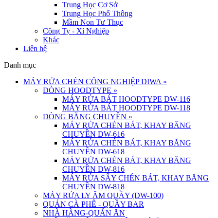
Trung Học Cơ Sở
Trung Học Phổ Thông
Mầm Non Tư Thục
Công Ty - Xí Nghiệp
Khác
Liên hệ
Danh mục
MÁY RỬA CHÉN CÔNG NGHIỆP DIWA
»
DÒNG HOODTYPE
»
MÁY RỬA BÁT HOODTYPE DW-116
MÁY RỬA BÁT HOODTYPE DW-118
DÒNG BĂNG CHUYỀN
»
MÁY RỬA CHÉN BÁT, KHAY BĂNG
CHUYỀN DW-616
MÁY RỬA CHÉN BÁT, KHAY BĂNG
CHUYỀN DW-618
MÁY RỬA CHÉN BÁT, KHAY BĂNG
CHUYỀN DW-816
MÁY RỬA SẤY CHÉN BÁT, KHAY BĂNG
CHUYỀN DW-818
MÁY RỬA LY ÂM QUẦY (DW-100)
QUÁN CÀ PHÊ - QUẦY BAR
NHÀ HÀNG-QUÁN ĂN