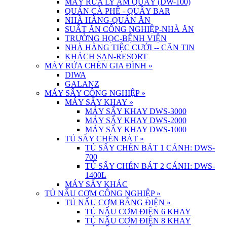
MÁY RỬA LY ÂM QUẦY (DW-100)
QUÁN CÀ PHÊ - QUẦY BAR
NHÀ HÀNG-QUÁN ĂN
SUẤT ĂN CÔNG NGHIỆP-NHÀ ĂN
TRƯỜNG HỌC-BỆNH VIỆN
NHÀ HÀNG TIỆC CƯỚI -- CĂN TIN
KHÁCH SẠN-RESORT
MÁY RỬA CHÉN GIA ĐÌNH
»
DIWA
GALANZ
MÁY SẤY CÔNG NGHIỆP
»
MÁY SẤY KHAY
»
MÁY SẤY KHAY DWS-3000
MÁY SẤY KHAY DWS-2000
MÁY SẤY KHAY DWS-1000
TỦ SẤY CHÉN BÁT
»
TỦ SẤY CHÉN BÁT 1 CÁNH: DWS-
700
TỦ SẤY CHÉN BÁT 2 CÁNH: DWS-
1400L
MÁY SẤY KHÁC
TỦ NẤU CƠM CÔNG NGHIỆP
»
TỦ NẤU CƠM BẰNG ĐIỆN
»
TỦ NẤU CƠM ĐIỆN 6 KHAY
TỦ NẤU CƠM ĐIỆN 8 KHAY