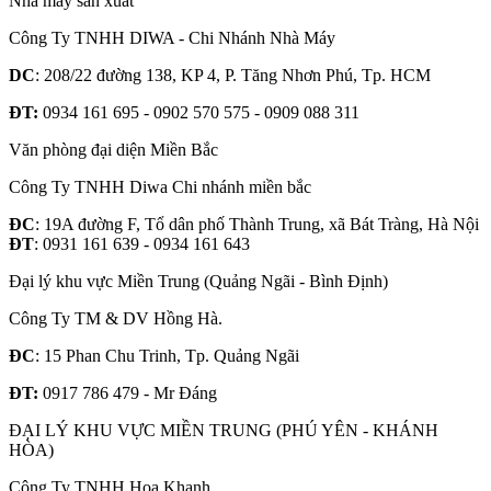
Nhà máy sản xuất
Công Ty TNHH DIWA - Chi Nhánh Nhà Máy
DC
: 208/22 đường 138, KP 4, P. Tăng Nhơn Phú, Tp. HCM
ĐT:
0934 161 695 - 0902 570 575 - 0909 088 311
Văn phòng đại diện Miền Bắc
Công Ty TNHH Diwa Chi nhánh miền bắc
ĐC
: 19A đường F, Tổ dân phố Thành Trung, xã Bát Tràng, Hà Nội
ĐT
: 0931 161 639 - 0934 161 643
Đại lý khu vực Miền Trung (Quảng Ngãi - Bình Định)
Công Ty TM & DV Hồng Hà.
ĐC
: 15 Phan Chu Trinh, Tp. Quảng Ngãi
ĐT:
0917 786 479 - Mr Đáng
ĐẠI LÝ KHU VỰC MIỀN TRUNG (PHÚ YÊN - KHÁNH
HÒA)
Công Ty TNHH Hoa Khanh