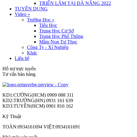
TRIỂN LÃM TẠI ĐÀ NẴNG 2022
TUYỂN DỤNG
Video
»
Trường Học
»
Tiểu Học
Trung Học Cơ Sở
Trung Học Phổ Thông
Mầm Non Tư Thục
Công Ty - Xí Nghiệp
Khác
Liên hệ
Hỗ trợ trực tuyến
Tư vấn bán hàng
KD1:CƯỜNG(HCM) 0909 088 311
KD2:TRƯỜNG(HN) 0931 161 639
KD3:TUYỀN(HCM) 0901 816 162
Kỹ Thuật
TOÀN:0934161694 VIỆT:0934161691