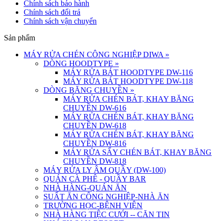
Chính sách bảo hành
Chính sách đổi trả
Chính sách vận chuyển
Sản phẩm
MÁY RỬA CHÉN CÔNG NGHIỆP DIWA
»
DÒNG HOODTYPE
»
MÁY RỬA BÁT HOODTYPE DW-116
MÁY RỬA BÁT HOODTYPE DW-118
DÒNG BĂNG CHUYỀN
»
MÁY RỬA CHÉN BÁT, KHAY BĂNG
CHUYỀN DW-616
MÁY RỬA CHÉN BÁT, KHAY BĂNG
CHUYỀN DW-618
MÁY RỬA CHÉN BÁT, KHAY BĂNG
CHUYỀN DW-816
MÁY RỬA SẤY CHÉN BÁT, KHAY BĂNG
CHUYỀN DW-818
MÁY RỬA LY ÂM QUẦY (DW-100)
QUÁN CÀ PHÊ - QUẦY BAR
NHÀ HÀNG-QUÁN ĂN
SUẤT ĂN CÔNG NGHIỆP-NHÀ ĂN
TRƯỜNG HỌC-BỆNH VIỆN
NHÀ HÀNG TIỆC CƯỚI -- CĂN TIN