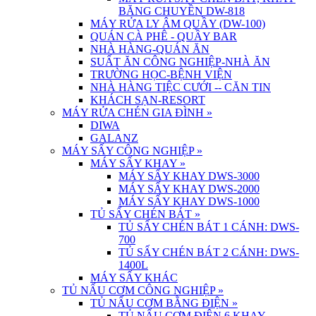
BĂNG CHUYỀN DW-818
MÁY RỬA LY ÂM QUẦY (DW-100)
QUÁN CÀ PHÊ - QUẦY BAR
NHÀ HÀNG-QUÁN ĂN
SUẤT ĂN CÔNG NGHIỆP-NHÀ ĂN
TRƯỜNG HỌC-BỆNH VIỆN
NHÀ HÀNG TIỆC CƯỚI -- CĂN TIN
KHÁCH SẠN-RESORT
MÁY RỬA CHÉN GIA ĐÌNH
»
DIWA
GALANZ
MÁY SẤY CÔNG NGHIỆP
»
MÁY SẤY KHAY
»
MÁY SẤY KHAY DWS-3000
MÁY SẤY KHAY DWS-2000
MÁY SẤY KHAY DWS-1000
TỦ SẤY CHÉN BÁT
»
TỦ SẤY CHÉN BÁT 1 CÁNH: DWS-
700
TỦ SẤY CHÉN BÁT 2 CÁNH: DWS-
1400L
MÁY SẤY KHÁC
TỦ NẤU CƠM CÔNG NGHIỆP
»
TỦ NẤU CƠM BẰNG ĐIỆN
»
TỦ NẤU CƠM ĐIỆN 6 KHAY