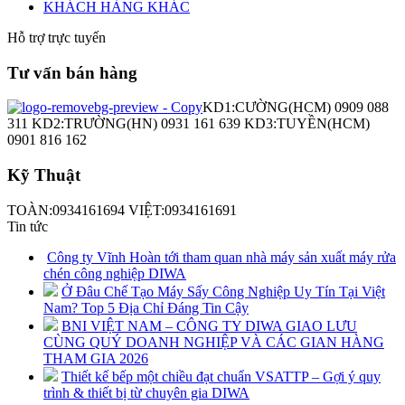
KHÁCH HÀNG KHÁC
Hỗ trợ trực tuyến
Tư vấn bán hàng
KD1:CƯỜNG(HCM) 0909 088
311 KD2:TRƯỜNG(HN) 0931 161 639 KD3:TUYỀN(HCM)
0901 816 162
Kỹ Thuật
TOÀN:0934161694 VIỆT:0934161691
Tin tức
Công ty Vĩnh Hoàn tới tham quan nhà máy sản xuất máy rửa
chén công nghiệp DIWA
Ở Đâu Chế Tạo Máy Sấy Công Nghiệp Uy Tín Tại Việt
Nam? Top 5 Địa Chỉ Đáng Tin Cậy
BNI VIỆT NAM – CÔNG TY DIWA GIAO LƯU
CÙNG QUÝ DOANH NGHIỆP VÀ CÁC GIAN HÀNG
THAM GIA 2026
Thiết kế bếp một chiều đạt chuẩn VSATTP – Gợi ý quy
trình & thiết bị từ chuyên gia DIWA