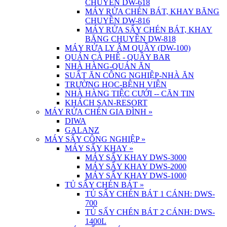
CHUYỀN DW-618
MÁY RỬA CHÉN BÁT, KHAY BĂNG
CHUYỀN DW-816
MÁY RỬA SẤY CHÉN BÁT, KHAY
BĂNG CHUYỀN DW-818
MÁY RỬA LY ÂM QUẦY (DW-100)
QUÁN CÀ PHÊ - QUẦY BAR
NHÀ HÀNG-QUÁN ĂN
SUẤT ĂN CÔNG NGHIỆP-NHÀ ĂN
TRƯỜNG HỌC-BỆNH VIỆN
NHÀ HÀNG TIỆC CƯỚI -- CĂN TIN
KHÁCH SẠN-RESORT
MÁY RỬA CHÉN GIA ĐÌNH
»
DIWA
GALANZ
MÁY SẤY CÔNG NGHIỆP
»
MÁY SẤY KHAY
»
MÁY SẤY KHAY DWS-3000
MÁY SẤY KHAY DWS-2000
MÁY SẤY KHAY DWS-1000
TỦ SẤY CHÉN BÁT
»
TỦ SẤY CHÉN BÁT 1 CÁNH: DWS-
700
TỦ SẤY CHÉN BÁT 2 CÁNH: DWS-
1400L