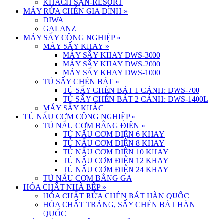
KHÁCH SẠN-RESORT
MÁY RỬA CHÉN GIA ĐÌNH
»
DIWA
GALANZ
MÁY SẤY CÔNG NGHIỆP
»
MÁY SẤY KHAY
»
MÁY SẤY KHAY DWS-3000
MÁY SẤY KHAY DWS-2000
MÁY SẤY KHAY DWS-1000
TỦ SẤY CHÉN BÁT
»
TỦ SẤY CHÉN BÁT 1 CÁNH: DWS-700
TỦ SẤY CHÉN BÁT 2 CÁNH: DWS-1400L
MÁY SẤY KHÁC
TỦ NẤU CƠM CÔNG NGHIỆP
»
TỦ NẤU CƠM BẰNG ĐIỆN
»
TỦ NẤU CƠM ĐIỆN 6 KHAY
TỦ NẤU CƠM ĐIỆN 8 KHAY
TỦ NẤU CƠM ĐIỆN 10 KHAY
TỦ NẤU CƠM ĐIỆN 12 KHAY
TỦ NẤU CƠM ĐIỆN 24 KHAY
TỦ NẤU CƠM BẰNG GA
HÓA CHẤT NHÀ BẾP
»
HÓA CHẤT RỬA CHÉN BÁT HÀN QUỐC
HÓA CHẤT TRÁNG, SẤY CHÉN BÁT HÀN
QUỐC