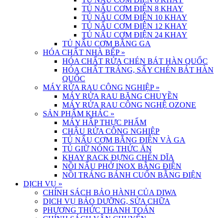
TỦ NẤU CƠM ĐIỆN 8 KHAY
TỦ NẤU CƠM ĐIỆN 10 KHAY
TỦ NẤU CƠM ĐIỆN 12 KHAY
TỦ NẤU CƠM ĐIỆN 24 KHAY
TỦ NẤU CƠM BẰNG GA
HÓA CHẤT NHÀ BẾP
»
HÓA CHẤT RỬA CHÉN BÁT HÀN QUỐC
HÓA CHẤT TRÁNG, SẤY CHÉN BÁT HÀN
QUỐC
MÁY RỬA RAU CÔNG NGHIỆP
»
MÁY RỬA RAU BĂNG CHUYỀN
MÁY RỬA RAU CÔNG NGHỆ OZONE
SẢN PHẨM KHÁC
»
MÁY HẤP THỰC PHẨM
CHẬU RỬA CÔNG NGHIỆP
TỦ NẤU CƠM BẰNG ĐIỆN VÀ GA
TỦ GIỮ NÓNG THỨC ĂN
KHAY RACK ĐỰNG CHÉN DĨA
NỒI NẤU PHỞ INOX BẰNG ĐIỆN
NỒI TRÁNG BÁNH CUỐN BẰNG ĐIỆN
DỊCH VỤ
»
CHÍNH SÁCH BẢO HÀNH CỦA DIWA
DỊCH VỤ BẢO DƯỠNG, SỬA CHỮA
PHƯƠNG THỨC THANH TOÁN