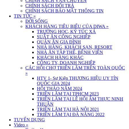
CHÍNH SÁCH VẬN CHUYỂN
CHÍNH SÁCH ĐỔI TRẢ
CHÍNH SÁCH BẢO MẬT THÔNG TIN
TIN TỨC
»
ĐỜI SỐNG
KHÁCH HÀNG TIÊU BIỂU CỦA DIWA
»
TRƯỜNG HỌC, KÝ TÚC XÁ
SUẤT ĂN CÔNG NGHIỆP
QUÁN ĂN GIA ĐÌNH
NHÀ HÀNG, KHÁCH SẠN, RESORT
NHÀ ĂN TẬP THỂ, BỆNH VIỆN
KHÁCH HÀNG KHÁC
CÔNG TY, DOANH NGHIỆP
CÁC HỘI CHỢ TRIỂN LÃM TRÊN TOÀN QUỐC
»
HTV 1- Sự Kiện THƯƠNG HIỆU UY TÍN
QUỐC GIA 2024
HỘI THẢO NĂM 2024
TRIỂN LÃM TẠI TPHCM 2023
TRIỂN LÃM TẠI LỄ HỘI ẨM THỰC NINH
THUẬN
TRIỂN LÃM TẠI HÀ NỘI 2021
TRIỂN LÃM TẠI ĐÀ NẴNG 2022
TUYỂN DỤNG
Video
»