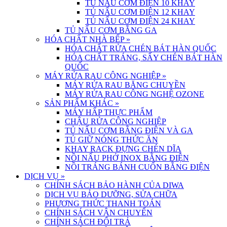
TỦ NẤU CƠM ĐIỆN 10 KHAY
TỦ NẤU CƠM ĐIỆN 12 KHAY
TỦ NẤU CƠM ĐIỆN 24 KHAY
TỦ NẤU CƠM BẰNG GA
HÓA CHẤT NHÀ BẾP
»
HÓA CHẤT RỬA CHÉN BÁT HÀN QUỐC
HÓA CHẤT TRÁNG, SẤY CHÉN BÁT HÀN
QUỐC
MÁY RỬA RAU CÔNG NGHIỆP
»
MÁY RỬA RAU BĂNG CHUYỀN
MÁY RỬA RAU CÔNG NGHỆ OZONE
SẢN PHẨM KHÁC
»
MÁY HẤP THỰC PHẨM
CHẬU RỬA CÔNG NGHIỆP
TỦ NẤU CƠM BẰNG ĐIỆN VÀ GA
TỦ GIỮ NÓNG THỨC ĂN
KHAY RACK ĐỰNG CHÉN DĨA
NỒI NẤU PHỞ INOX BẰNG ĐIỆN
NỒI TRÁNG BÁNH CUỐN BẰNG ĐIỆN
DỊCH VỤ
»
CHÍNH SÁCH BẢO HÀNH CỦA DIWA
DỊCH VỤ BẢO DƯỠNG, SỬA CHỮA
PHƯƠNG THỨC THANH TOÁN
CHÍNH SÁCH VẬN CHUYỂN
CHÍNH SÁCH ĐỔI TRẢ