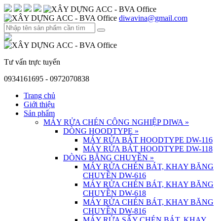
diwavina@gmail.com
Tư vấn trực tuyến
0934161695 - 0972070838
Trang chủ
Giới thiệu
Sản phẩm
MÁY RỬA CHÉN CÔNG NGHIỆP DIWA
»
DÒNG HOODTYPE
»
MÁY RỬA BÁT HOODTYPE DW-116
MÁY RỬA BÁT HOODTYPE DW-118
DÒNG BĂNG CHUYỀN
»
MÁY RỬA CHÉN BÁT, KHAY BĂNG
CHUYỀN DW-616
MÁY RỬA CHÉN BÁT, KHAY BĂNG
CHUYỀN DW-618
MÁY RỬA CHÉN BÁT, KHAY BĂNG
CHUYỀN DW-816
MÁY RỬA SẤY CHÉN BÁT, KHAY