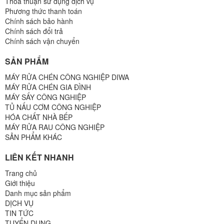
Thoả thuận sử dụng dịch vụ
Phương thức thanh toán
Chính sách bảo hành
Chính sách đổi trả
Chính sách vận chuyển
SẢN PHẨM
MÁY RỬA CHÉN CÔNG NGHIỆP DIWA
MÁY RỬA CHÉN GIA ĐÌNH
MÁY SẤY CÔNG NGHIỆP
TỦ NẤU CƠM CÔNG NGHIỆP
HÓA CHẤT NHÀ BẾP
MÁY RỬA RAU CÔNG NGHIỆP
SẢN PHẨM KHÁC
LIÊN KẾT NHANH
Trang chủ
Giới thiệu
Danh mục sản phẩm
DỊCH VỤ
TIN TỨC
TUYỂN DỤNG