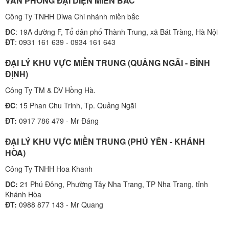
VĂN PHÒNG ĐẠI DIỆN MIỀN BẮC
Công Ty TNHH Diwa Chi nhánh miền bắc
ĐC
: 19A đường F, Tổ dân phố Thành Trung, xã Bát Tràng, Hà Nội
ĐT
: 0931 161 639 - 0934 161 643
ĐẠI LÝ KHU VỰC MIỀN TRUNG (QUẢNG NGÃI - BÌNH
ĐỊNH)
Công Ty TM & DV Hồng Hà.
ĐC
: 15 Phan Chu Trinh, Tp. Quảng Ngãi
ĐT:
0917 786 479 - Mr Đáng
ĐẠI LÝ KHU VỰC MIỀN TRUNG (PHÚ YÊN - KHÁNH
HÒA)
Công Ty TNHH Hoa Khanh
DC:
21 Phú Đông, Phường Tây Nha Trang, TP Nha Trang, tỉnh
Khánh Hòa
ĐT:
0988 877 143 - Mr Quang