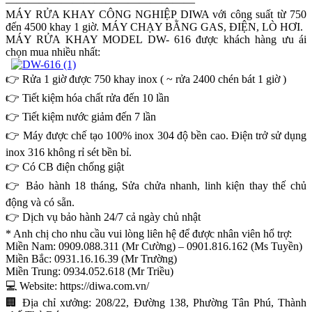
—————————————————
MÁY RỬA KHAY CÔNG NGHIỆP DIWA với công suất từ 750
đến 4500 khay 1 giờ. MÁY CHẠY BẰNG GAS, ĐIỆN, LÒ HƠI.
MÁY RỬA KHAY MODEL DW- 616 được khách hàng ưu ái
chọn mua nhiều nhất:
👉 Rửa 1 giờ được 750 khay inox ( ~ rửa 2400 chén bát 1 giờ )
👉 Tiết kiệm hóa chất rửa đến 10 lần
👉 Tiết kiệm nước giảm đến 7 lần
👉 Máy được chế tạo 100% inox 304 độ bền cao. Điện trở sử dụng
inox 316 không rỉ sét bền bỉ.
👉 Có CB điện chống giật
👉 Bảo hành 18 tháng, Sửa chửa nhanh, linh kiện thay thế chủ
động và có sẵn.
👉 Dịch vụ bảo hành 24/7 cả ngày chủ nhật
* Anh chị cho nhu cầu vui lòng liên hệ để được nhân viên hổ trợ:
Miền Nam: 0
90
9.088.311 (Mr Cường) – 0901.816.162 (Ms Tuyền)
Miền Bắc: 09
31.16.16.39
(Mr Trường)
Miền Trung: 09
3
4.052.618 (Mr Triều)
💻 Website:
https://diwa.com.vn/
🏢 Địa chỉ xưởng: 208/22, Đường 138, Phường Tân Phú, Thành