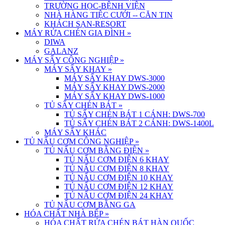
TRƯỜNG HỌC-BỆNH VIỆN
NHÀ HÀNG TIỆC CƯỚI -- CĂN TIN
KHÁCH SẠN-RESORT
MÁY RỬA CHÉN GIA ĐÌNH
»
DIWA
GALANZ
MÁY SẤY CÔNG NGHIỆP
»
MÁY SẤY KHAY
»
MÁY SẤY KHAY DWS-3000
MÁY SẤY KHAY DWS-2000
MÁY SẤY KHAY DWS-1000
TỦ SẤY CHÉN BÁT
»
TỦ SẤY CHÉN BÁT 1 CÁNH: DWS-700
TỦ SẤY CHÉN BÁT 2 CÁNH: DWS-1400L
MÁY SẤY KHÁC
TỦ NẤU CƠM CÔNG NGHIỆP
»
TỦ NẤU CƠM BẰNG ĐIỆN
»
TỦ NẤU CƠM ĐIỆN 6 KHAY
TỦ NẤU CƠM ĐIỆN 8 KHAY
TỦ NẤU CƠM ĐIỆN 10 KHAY
TỦ NẤU CƠM ĐIỆN 12 KHAY
TỦ NẤU CƠM ĐIỆN 24 KHAY
TỦ NẤU CƠM BẰNG GA
HÓA CHẤT NHÀ BẾP
»
HÓA CHẤT RỬA CHÉN BÁT HÀN QUỐC