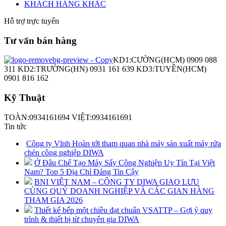
KHÁCH HÀNG KHÁC
Hỗ trợ trực tuyến
Tư vấn bán hàng
KD1:CƯỜNG(HCM) 0909 088
311 KD2:TRƯỜNG(HN) 0931 161 639 KD3:TUYỀN(HCM)
0901 816 162
Kỹ Thuật
TOÀN:0934161694 VIỆT:0934161691
Tin tức
Công ty Vĩnh Hoàn tới tham quan nhà máy sản xuất máy rửa
chén công nghiệp DIWA
Ở Đâu Chế Tạo Máy Sấy Công Nghiệp Uy Tín Tại Việt
Nam? Top 5 Địa Chỉ Đáng Tin Cậy
BNI VIỆT NAM – CÔNG TY DIWA GIAO LƯU
CÙNG QUÝ DOANH NGHIỆP VÀ CÁC GIAN HÀNG
THAM GIA 2026
Thiết kế bếp một chiều đạt chuẩn VSATTP – Gợi ý quy
trình & thiết bị từ chuyên gia DIWA