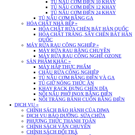
TỦ NẤU CƠM ĐIỆN 10 KHAY
TỦ NẤU CƠM ĐIỆN 12 KHAY
TỦ NẤU CƠM ĐIỆN 24 KHAY
TỦ NẤU CƠM BẰNG GA
HÓA CHẤT NHÀ BẾP
»
HÓA CHẤT RỬA CHÉN BÁT HÀN QUỐC
HÓA CHẤT TRÁNG, SẤY CHÉN BÁT HÀN
QUỐC
MÁY RỬA RAU CÔNG NGHIỆP
»
MÁY RỬA RAU BĂNG CHUYỀN
MÁY RỬA RAU CÔNG NGHỆ OZONE
SẢN PHẨM KHÁC
»
MÁY HẤP THỰC PHẨM
CHẬU RỬA CÔNG NGHIỆP
TỦ NẤU CƠM BẰNG ĐIỆN VÀ GA
TỦ GIỮ NÓNG THỨC ĂN
KHAY RACK ĐỰNG CHÉN DĨA
NỒI NẤU PHỞ INOX BẰNG ĐIỆN
NỒI TRÁNG BÁNH CUỐN BẰNG ĐIỆN
DỊCH VỤ
»
CHÍNH SÁCH BẢO HÀNH CỦA DIWA
DỊCH VỤ BẢO DƯỠNG, SỬA CHỮA
PHƯƠNG THỨC THANH TOÁN
CHÍNH SÁCH VẬN CHUYỂN
CHÍNH SÁCH ĐỔI TRẢ