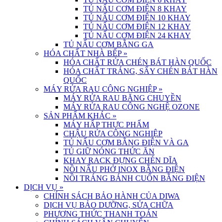
TỦ NẤU CƠM ĐIỆN 8 KHAY
TỦ NẤU CƠM ĐIỆN 10 KHAY
TỦ NẤU CƠM ĐIỆN 12 KHAY
TỦ NẤU CƠM ĐIỆN 24 KHAY
TỦ NẤU CƠM BẰNG GA
HÓA CHẤT NHÀ BẾP
»
HÓA CHẤT RỬA CHÉN BÁT HÀN QUỐC
HÓA CHẤT TRÁNG, SẤY CHÉN BÁT HÀN
QUỐC
MÁY RỬA RAU CÔNG NGHIỆP
»
MÁY RỬA RAU BĂNG CHUYỀN
MÁY RỬA RAU CÔNG NGHỆ OZONE
SẢN PHẨM KHÁC
»
MÁY HẤP THỰC PHẨM
CHẬU RỬA CÔNG NGHIỆP
TỦ NẤU CƠM BẰNG ĐIỆN VÀ GA
TỦ GIỮ NÓNG THỨC ĂN
KHAY RACK ĐỰNG CHÉN DĨA
NỒI NẤU PHỞ INOX BẰNG ĐIỆN
NỒI TRÁNG BÁNH CUỐN BẰNG ĐIỆN
DỊCH VỤ
»
CHÍNH SÁCH BẢO HÀNH CỦA DIWA
DỊCH VỤ BẢO DƯỠNG, SỬA CHỮA
PHƯƠNG THỨC THANH TOÁN