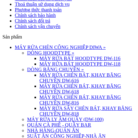
Thoả thuận sử dụng dịch vụ
Phương thức thanh toán
Chính sách bảo hành
Chính sách đổi trả
Chính sách vận chuyển
Sản phẩm
MÁY RỬA CHÉN CÔNG NGHIỆP DIWA
»
DÒNG HOODTYPE
»
MÁY RỬA BÁT HOODTYPE DW-116
MÁY RỬA BÁT HOODTYPE DW-118
DÒNG BĂNG CHUYỀN
»
MÁY RỬA CHÉN BÁT, KHAY BĂNG
CHUYỀN DW-616
MÁY RỬA CHÉN BÁT, KHAY BĂNG
CHUYỀN DW-618
MÁY RỬA CHÉN BÁT, KHAY BĂNG
CHUYỀN DW-816
MÁY RỬA SẤY CHÉN BÁT, KHAY BĂNG
CHUYỀN DW-818
MÁY RỬA LY ÂM QUẦY (DW-100)
QUÁN CÀ PHÊ - QUẦY BAR
NHÀ HÀNG-QUÁN ĂN
SUẤT ĂN CÔNG NGHIỆP-NHÀ ĂN