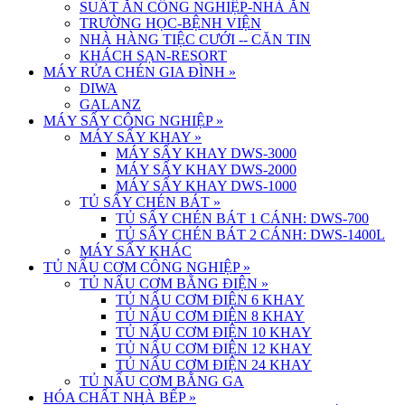
SUẤT ĂN CÔNG NGHIỆP-NHÀ ĂN
TRƯỜNG HỌC-BỆNH VIỆN
NHÀ HÀNG TIỆC CƯỚI -- CĂN TIN
KHÁCH SẠN-RESORT
MÁY RỬA CHÉN GIA ĐÌNH
»
DIWA
GALANZ
MÁY SẤY CÔNG NGHIỆP
»
MÁY SẤY KHAY
»
MÁY SẤY KHAY DWS-3000
MÁY SẤY KHAY DWS-2000
MÁY SẤY KHAY DWS-1000
TỦ SẤY CHÉN BÁT
»
TỦ SẤY CHÉN BÁT 1 CÁNH: DWS-700
TỦ SẤY CHÉN BÁT 2 CÁNH: DWS-1400L
MÁY SẤY KHÁC
TỦ NẤU CƠM CÔNG NGHIỆP
»
TỦ NẤU CƠM BẰNG ĐIỆN
»
TỦ NẤU CƠM ĐIỆN 6 KHAY
TỦ NẤU CƠM ĐIỆN 8 KHAY
TỦ NẤU CƠM ĐIỆN 10 KHAY
TỦ NẤU CƠM ĐIỆN 12 KHAY
TỦ NẤU CƠM ĐIỆN 24 KHAY
TỦ NẤU CƠM BẰNG GA
HÓA CHẤT NHÀ BẾP
»