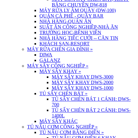
BĂNG CHUYỀN DW-818
MÁY RỬA LY ÂM QUẦY (DW-100)
QUÁN CÀ PHÊ - QUẦY BAR
NHÀ HÀNG-QUÁN ĂN
SUẤT ĂN CÔNG NGHIỆP-NHÀ ĂN
TRƯỜNG HỌC-BỆNH VIỆN
NHÀ HÀNG TIỆC CƯỚI -- CĂN TIN
KHÁCH SẠN-RESORT
MÁY RỬA CHÉN GIA ĐÌNH
»
DIWA
GALANZ
MÁY SẤY CÔNG NGHIỆP
»
MÁY SẤY KHAY
»
MÁY SẤY KHAY DWS-3000
MÁY SẤY KHAY DWS-2000
MÁY SẤY KHAY DWS-1000
TỦ SẤY CHÉN BÁT
»
TỦ SẤY CHÉN BÁT 1 CÁNH: DWS-
700
TỦ SẤY CHÉN BÁT 2 CÁNH: DWS-
1400L
MÁY SẤY KHÁC
TỦ NẤU CƠM CÔNG NGHIỆP
»
TỦ NẤU CƠM BẰNG ĐIỆN
»
TỦ NẤU CƠM ĐIỆN 6 KHAY