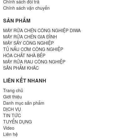
Chính sách đổi trả
Chính sách vận chuyển
SẢN PHẨM
MÁY RỬA CHÉN CÔNG NGHIỆP DIWA
MÁY RỬA CHÉN GIA ĐÌNH
MÁY SẤY CÔNG NGHIỆP
TỦ NẤU CƠM CÔNG NGHIỆP
HÓA CHẤT NHÀ BẾP
MÁY RỬA RAU CÔNG NGHIỆP
SẢN PHẨM KHÁC
LIÊN KẾT NHANH
Trang chủ
Giới thiệu
Danh mục sản phẩm
DỊCH VỤ
TIN TỨC
TUYỂN DỤNG
Video
Liên hệ