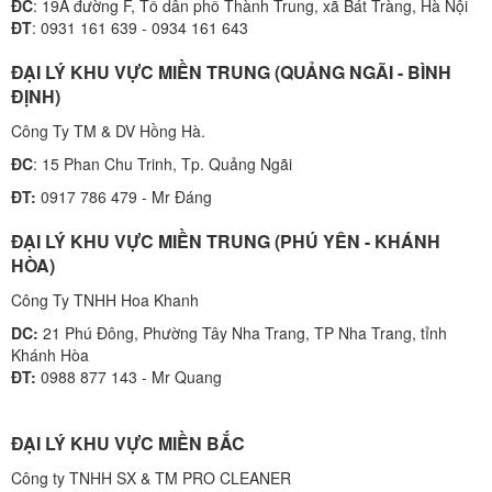
ĐC
: 19A đường F, Tổ dân phố Thành Trung, xã Bát Tràng, Hà Nội
ĐT
: 0931 161 639 - 0934 161 643
ĐẠI LÝ KHU VỰC MIỀN TRUNG (QUẢNG NGÃI - BÌNH
ĐỊNH)
Công Ty TM & DV Hồng Hà.
ĐC
: 15 Phan Chu Trinh, Tp. Quảng Ngãi
ĐT:
0917 786 479 - Mr Đáng
ĐẠI LÝ KHU VỰC MIỀN TRUNG (PHÚ YÊN - KHÁNH
HÒA)
Công Ty TNHH Hoa Khanh
DC:
21 Phú Đông, Phường Tây Nha Trang, TP Nha Trang, tỉnh
Khánh Hòa
ĐT:
0988 877 143 - Mr Quang
ĐẠI LÝ KHU VỰC MIỀN BẮC
Công ty TNHH SX & TM PRO CLEANER