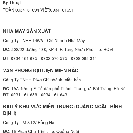
Kỹ Thuật
TOÀN:0934161694 VIỆT:0934161691
NHÀ MÁY SẢN XUẤT
Công Ty TNHH DIWA - Chi Nhánh Nhà Máy
DC
: 208/22 đường 138, KP 4, P. Tăng Nhơn Phú, Tp. HCM
ĐT:
0934 161 695 - 0902 570 575 - 0909 088 311
VĂN PHÒNG ĐẠI DIỆN MIỀN BẮC
Công Ty TNHH Diwa Chi nhánh miền bắc
ĐC
: 19A đường F, Tổ dân phố Thành Trung, xã Bát Tràng, Hà Nội
ĐT
: 0931 161 639 - 0934 161 643
ĐẠI LÝ KHU VỰC MIỀN TRUNG (QUẢNG NGÃI - BÌNH
ĐỊNH)
Công Ty TM & DV Hồng Hà.
ĐC
: 15 Phan Chu Trinh, Tp. Quảng Ngãi