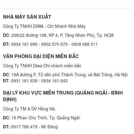
NHÀ MÁY SẢN XUẤT
Công Ty TNHH DIWA - Chi Nhánh Nhà Máy
DC
: 208/22 đường 138, KP 4, P. Tăng Nhơn Phú, Tp. HCM
ĐT:
0934 161 695 - 0902 570 575 - 0909 088 311
VĂN PHÒNG ĐẠI DIỆN MIỀN BẮC
Công Ty TNHH Diwa Chi nhánh miền bắc
ĐC
: 19A đường F, Tổ dân phố Thành Trung, xã Bát Tràng, Hà Nội
ĐT
: 0931 161 639 - 0934 161 643
ĐẠI LÝ KHU VỰC MIỀN TRUNG (QUẢNG NGÃI - BÌNH
ĐỊNH)
Công Ty TM & DV Hồng Hà.
ĐC
: 15 Phan Chu Trinh, Tp. Quảng Ngãi
ĐT:
0917 786 479 - Mr Đáng