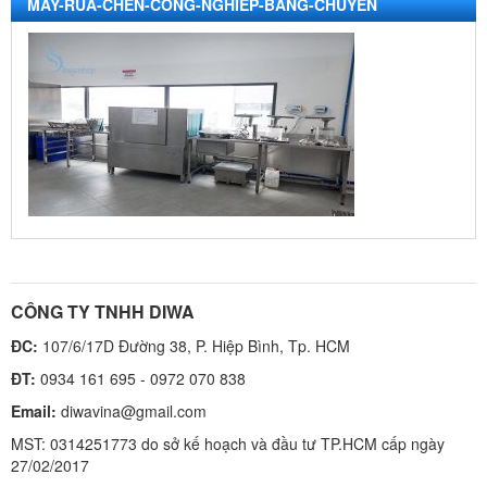
MAY-RUA-CHEN-CONG-NGHIEP-BANG-CHUYEN
CÔNG TY TNHH DIWA
ĐC:
107/6/17D Đường 38, P. Hiệp Bình, Tp. HCM
ĐT:
0934 161 695 - 0972 070 838
Email:
diwavina@gmail.com
MST: 0314251773 do sở kế hoạch và đầu tư TP.HCM cấp ngày
27/02/2017