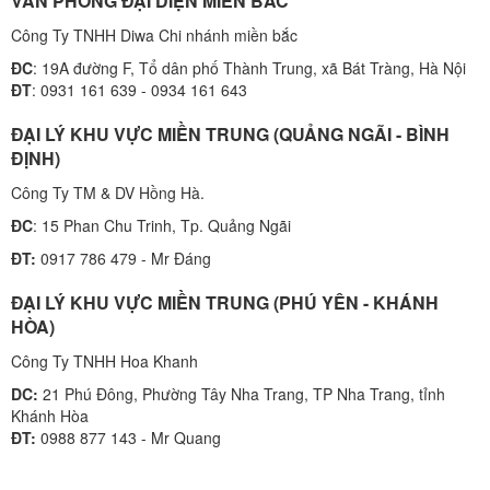
VĂN PHÒNG ĐẠI DIỆN MIỀN BẮC
Công Ty TNHH Diwa Chi nhánh miền bắc
ĐC
: 19A đường F, Tổ dân phố Thành Trung, xã Bát Tràng, Hà Nội
ĐT
: 0931 161 639 - 0934 161 643
ĐẠI LÝ KHU VỰC MIỀN TRUNG (QUẢNG NGÃI - BÌNH
ĐỊNH)
Công Ty TM & DV Hồng Hà.
ĐC
: 15 Phan Chu Trinh, Tp. Quảng Ngãi
ĐT:
0917 786 479 - Mr Đáng
ĐẠI LÝ KHU VỰC MIỀN TRUNG (PHÚ YÊN - KHÁNH
HÒA)
Công Ty TNHH Hoa Khanh
DC:
21 Phú Đông, Phường Tây Nha Trang, TP Nha Trang, tỉnh
Khánh Hòa
ĐT:
0988 877 143 - Mr Quang