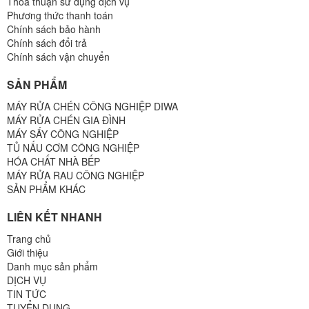
Thoả thuận sử dụng dịch vụ
Phương thức thanh toán
Chính sách bảo hành
Chính sách đổi trả
Chính sách vận chuyển
SẢN PHẨM
MÁY RỬA CHÉN CÔNG NGHIỆP DIWA
MÁY RỬA CHÉN GIA ĐÌNH
MÁY SẤY CÔNG NGHIỆP
TỦ NẤU CƠM CÔNG NGHIỆP
HÓA CHẤT NHÀ BẾP
MÁY RỬA RAU CÔNG NGHIỆP
SẢN PHẨM KHÁC
LIÊN KẾT NHANH
Trang chủ
Giới thiệu
Danh mục sản phẩm
DỊCH VỤ
TIN TỨC
TUYỂN DỤNG