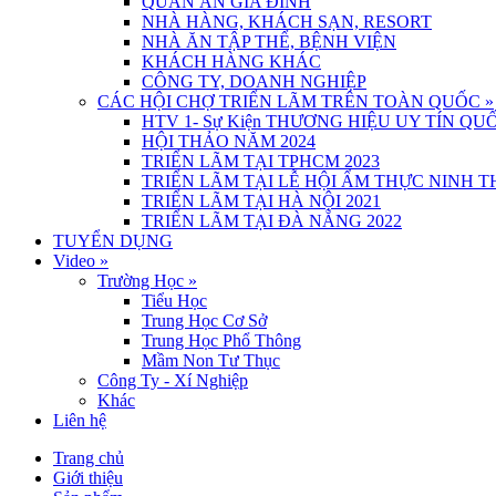
QUÁN ĂN GIA ĐÌNH
NHÀ HÀNG, KHÁCH SẠN, RESORT
NHÀ ĂN TẬP THỂ, BỆNH VIỆN
KHÁCH HÀNG KHÁC
CÔNG TY, DOANH NGHIỆP
CÁC HỘI CHỢ TRIỂN LÃM TRÊN TOÀN QUỐC
»
HTV 1- Sự Kiện THƯƠNG HIỆU UY TÍN QUỐ
HỘI THẢO NĂM 2024
TRIỂN LÃM TẠI TPHCM 2023
TRIỂN LÃM TẠI LỄ HỘI ẨM THỰC NINH 
TRIỂN LÃM TẠI HÀ NỘI 2021
TRIỂN LÃM TẠI ĐÀ NẴNG 2022
TUYỂN DỤNG
Video
»
Trường Học
»
Tiểu Học
Trung Học Cơ Sở
Trung Học Phổ Thông
Mầm Non Tư Thục
Công Ty - Xí Nghiệp
Khác
Liên hệ
Trang chủ
Giới thiệu