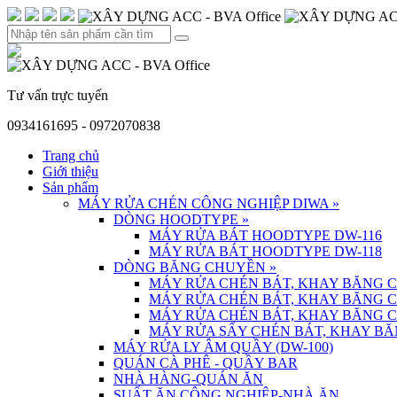
Tư vấn trực tuyến
0934161695 - 0972070838
Trang chủ
Giới thiệu
Sản phẩm
MÁY RỬA CHÉN CÔNG NGHIỆP DIWA
»
DÒNG HOODTYPE
»
MÁY RỬA BÁT HOODTYPE DW-116
MÁY RỬA BÁT HOODTYPE DW-118
DÒNG BĂNG CHUYỀN
»
MÁY RỬA CHÉN BÁT, KHAY BĂNG 
MÁY RỬA CHÉN BÁT, KHAY BĂNG 
MÁY RỬA CHÉN BÁT, KHAY BĂNG 
MÁY RỬA SẤY CHÉN BÁT, KHAY BĂ
MÁY RỬA LY ÂM QUẦY (DW-100)
QUÁN CÀ PHÊ - QUẦY BAR
NHÀ HÀNG-QUÁN ĂN
SUẤT ĂN CÔNG NGHIỆP-NHÀ ĂN