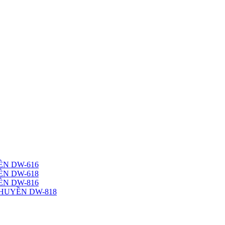
N DW-616
N DW-618
N DW-816
HUYỀN DW-818