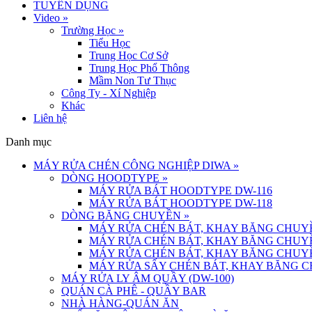
TUYỂN DỤNG
Video
»
Trường Học
»
Tiểu Học
Trung Học Cơ Sở
Trung Học Phổ Thông
Mầm Non Tư Thục
Công Ty - Xí Nghiệp
Khác
Liên hệ
Danh mục
MÁY RỬA CHÉN CÔNG NGHIỆP DIWA
»
DÒNG HOODTYPE
»
MÁY RỬA BÁT HOODTYPE DW-116
MÁY RỬA BÁT HOODTYPE DW-118
DÒNG BĂNG CHUYỀN
»
MÁY RỬA CHÉN BÁT, KHAY BĂNG CHUYỀ
MÁY RỬA CHÉN BÁT, KHAY BĂNG CHUYỀ
MÁY RỬA CHÉN BÁT, KHAY BĂNG CHUYỀ
MÁY RỬA SẤY CHÉN BÁT, KHAY BĂNG C
MÁY RỬA LY ÂM QUẦY (DW-100)
QUÁN CÀ PHÊ - QUẦY BAR
NHÀ HÀNG-QUÁN ĂN