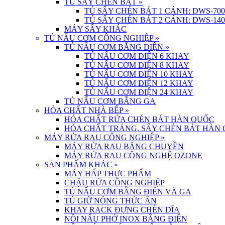
TỦ SẤY CHÉN BÁT
»
TỦ SẤY CHÉN BÁT 1 CÁNH: DWS-700
TỦ SẤY CHÉN BÁT 2 CÁNH: DWS-140
MÁY SẤY KHÁC
TỦ NẤU CƠM CÔNG NGHIỆP
»
TỦ NẤU CƠM BẰNG ĐIỆN
»
TỦ NẤU CƠM ĐIỆN 6 KHAY
TỦ NẤU CƠM ĐIỆN 8 KHAY
TỦ NẤU CƠM ĐIỆN 10 KHAY
TỦ NẤU CƠM ĐIỆN 12 KHAY
TỦ NẤU CƠM ĐIỆN 24 KHAY
TỦ NẤU CƠM BẰNG GA
HÓA CHẤT NHÀ BẾP
»
HÓA CHẤT RỬA CHÉN BÁT HÀN QUỐC
HÓA CHẤT TRÁNG, SẤY CHÉN BÁT HÀN
MÁY RỬA RAU CÔNG NGHIỆP
»
MÁY RỬA RAU BĂNG CHUYỀN
MÁY RỬA RAU CÔNG NGHỆ OZONE
SẢN PHẨM KHÁC
»
MÁY HẤP THỰC PHẨM
CHẬU RỬA CÔNG NGHIỆP
TỦ NẤU CƠM BẰNG ĐIỆN VÀ GA
TỦ GIỮ NÓNG THỨC ĂN
KHAY RACK ĐỰNG CHÉN DĨA
NỒI NẤU PHỞ INOX BẰNG ĐIỆN