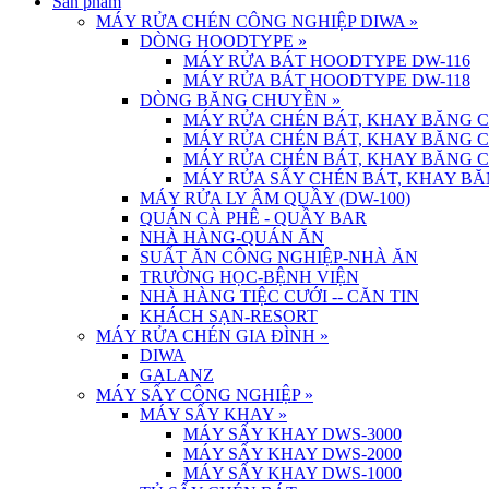
Sản phẩm
MÁY RỬA CHÉN CÔNG NGHIỆP DIWA
»
DÒNG HOODTYPE
»
MÁY RỬA BÁT HOODTYPE DW-116
MÁY RỬA BÁT HOODTYPE DW-118
DÒNG BĂNG CHUYỀN
»
MÁY RỬA CHÉN BÁT, KHAY BĂNG 
MÁY RỬA CHÉN BÁT, KHAY BĂNG 
MÁY RỬA CHÉN BÁT, KHAY BĂNG 
MÁY RỬA SẤY CHÉN BÁT, KHAY BĂ
MÁY RỬA LY ÂM QUẦY (DW-100)
QUÁN CÀ PHÊ - QUẦY BAR
NHÀ HÀNG-QUÁN ĂN
SUẤT ĂN CÔNG NGHIỆP-NHÀ ĂN
TRƯỜNG HỌC-BỆNH VIỆN
NHÀ HÀNG TIỆC CƯỚI -- CĂN TIN
KHÁCH SẠN-RESORT
MÁY RỬA CHÉN GIA ĐÌNH
»
DIWA
GALANZ
MÁY SẤY CÔNG NGHIỆP
»
MÁY SẤY KHAY
»
MÁY SẤY KHAY DWS-3000
MÁY SẤY KHAY DWS-2000
MÁY SẤY KHAY DWS-1000