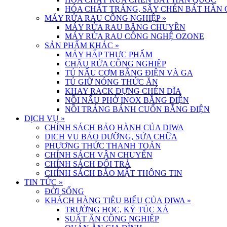
HÓA CHẤT TRÁNG, SẤY CHÉN BÁT HÀN
MÁY RỬA RAU CÔNG NGHIỆP
»
MÁY RỬA RAU BĂNG CHUYỀN
MÁY RỬA RAU CÔNG NGHỆ OZONE
SẢN PHẨM KHÁC
»
MÁY HẤP THỰC PHẨM
CHẬU RỬA CÔNG NGHIỆP
TỦ NẤU CƠM BẰNG ĐIỆN VÀ GA
TỦ GIỮ NÓNG THỨC ĂN
KHAY RACK ĐỰNG CHÉN DĨA
NỒI NẤU PHỞ INOX BẰNG ĐIỆN
NỒI TRÁNG BÁNH CUỐN BẰNG ĐIỆN
DỊCH VỤ
»
CHÍNH SÁCH BẢO HÀNH CỦA DIWA
DỊCH VỤ BẢO DƯỠNG, SỬA CHỮA
PHƯƠNG THỨC THANH TOÁN
CHÍNH SÁCH VẬN CHUYỂN
CHÍNH SÁCH ĐỔI TRẢ
CHÍNH SÁCH BẢO MẬT THÔNG TIN
TIN TỨC
»
ĐỜI SỐNG
KHÁCH HÀNG TIÊU BIỂU CỦA DIWA
»
TRƯỜNG HỌC, KÝ TÚC XÁ
SUẤT ĂN CÔNG NGHIỆP