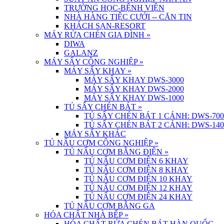
TRƯỜNG HỌC-BỆNH VIỆN
NHÀ HÀNG TIỆC CƯỚI -- CĂN TIN
KHÁCH SẠN-RESORT
MÁY RỬA CHÉN GIA ĐÌNH
»
DIWA
GALANZ
MÁY SẤY CÔNG NGHIỆP
»
MÁY SẤY KHAY
»
MÁY SẤY KHAY DWS-3000
MÁY SẤY KHAY DWS-2000
MÁY SẤY KHAY DWS-1000
TỦ SẤY CHÉN BÁT
»
TỦ SẤY CHÉN BÁT 1 CÁNH: DWS-700
TỦ SẤY CHÉN BÁT 2 CÁNH: DWS-140
MÁY SẤY KHÁC
TỦ NẤU CƠM CÔNG NGHIỆP
»
TỦ NẤU CƠM BẰNG ĐIỆN
»
TỦ NẤU CƠM ĐIỆN 6 KHAY
TỦ NẤU CƠM ĐIỆN 8 KHAY
TỦ NẤU CƠM ĐIỆN 10 KHAY
TỦ NẤU CƠM ĐIỆN 12 KHAY
TỦ NẤU CƠM ĐIỆN 24 KHAY
TỦ NẤU CƠM BẰNG GA
HÓA CHẤT NHÀ BẾP
»
HÓA CHẤT RỬA CHÉN BÁT HÀN QUỐC