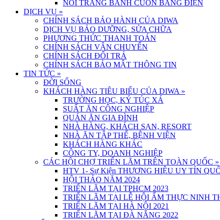
NỒI TRÁNG BÁNH CUỐN BẰNG ĐIỆN
DỊCH VỤ
»
CHÍNH SÁCH BẢO HÀNH CỦA DIWA
DỊCH VỤ BẢO DƯỠNG, SỬA CHỮA
PHƯƠNG THỨC THANH TOÁN
CHÍNH SÁCH VẬN CHUYỂN
CHÍNH SÁCH ĐỔI TRẢ
CHÍNH SÁCH BẢO MẬT THÔNG TIN
TIN TỨC
»
ĐỜI SỐNG
KHÁCH HÀNG TIÊU BIỂU CỦA DIWA
»
TRƯỜNG HỌC, KÝ TÚC XÁ
SUẤT ĂN CÔNG NGHIỆP
QUÁN ĂN GIA ĐÌNH
NHÀ HÀNG, KHÁCH SẠN, RESORT
NHÀ ĂN TẬP THỂ, BỆNH VIỆN
KHÁCH HÀNG KHÁC
CÔNG TY, DOANH NGHIỆP
CÁC HỘI CHỢ TRIỂN LÃM TRÊN TOÀN QUỐC
»
HTV 1- Sự Kiện THƯƠNG HIỆU UY TÍN QUỐ
HỘI THẢO NĂM 2024
TRIỂN LÃM TẠI TPHCM 2023
TRIỂN LÃM TẠI LỄ HỘI ẨM THỰC NINH 
TRIỂN LÃM TẠI HÀ NỘI 2021
TRIỂN LÃM TẠI ĐÀ NẴNG 2022