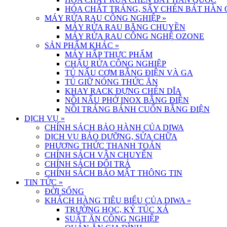
HÓA CHẤT TRÁNG, SẤY CHÉN BÁT HÀN
MÁY RỬA RAU CÔNG NGHIỆP
»
MÁY RỬA RAU BĂNG CHUYỀN
MÁY RỬA RAU CÔNG NGHỆ OZONE
SẢN PHẨM KHÁC
»
MÁY HẤP THỰC PHẨM
CHẬU RỬA CÔNG NGHIỆP
TỦ NẤU CƠM BẰNG ĐIỆN VÀ GA
TỦ GIỮ NÓNG THỨC ĂN
KHAY RACK ĐỰNG CHÉN DĨA
NỒI NẤU PHỞ INOX BẰNG ĐIỆN
NỒI TRÁNG BÁNH CUỐN BẰNG ĐIỆN
DỊCH VỤ
»
CHÍNH SÁCH BẢO HÀNH CỦA DIWA
DỊCH VỤ BẢO DƯỠNG, SỬA CHỮA
PHƯƠNG THỨC THANH TOÁN
CHÍNH SÁCH VẬN CHUYỂN
CHÍNH SÁCH ĐỔI TRẢ
CHÍNH SÁCH BẢO MẬT THÔNG TIN
TIN TỨC
»
ĐỜI SỐNG
KHÁCH HÀNG TIÊU BIỂU CỦA DIWA
»
TRƯỜNG HỌC, KÝ TÚC XÁ
SUẤT ĂN CÔNG NGHIỆP