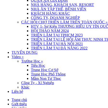
QUÁN ĂN GIA ĐÌNH
NHÀ HÀNG, KHÁCH SẠN, RESORT
NHÀ ĂN TẬP THỂ, BỆNH VIỆN
KHÁCH HÀNG KHÁC
CÔNG TY, DOANH NGHIỆP
CÁC HỘI CHỢ TRIỂN LÃM TRÊN TOÀN QUỐC
»
HTV 1- Sự Kiện THƯƠNG HIỆU UY TÍN QUỐ
HỘI THẢO NĂM 2024
TRIỂN LÃM TẠI TPHCM 2023
TRIỂN LÃM TẠI LỄ HỘI ẨM THỰC NINH 
TRIỂN LÃM TẠI HÀ NỘI 2021
TRIỂN LÃM TẠI ĐÀ NẴNG 2022
TUYỂN DỤNG
Video
»
Trường Học
»
Tiểu Học
Trung Học Cơ Sở
Trung Học Phổ Thông
Mầm Non Tư Thục
Công Ty - Xí Nghiệp
Khác
Liên hệ
Trang chủ
Giới thiệu