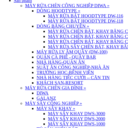
Sản phẩm
MÁY RỬA CHÉN CÔNG NGHIỆP DIWA
»
DÒNG HOODTYPE
»
MÁY RỬA BÁT HOODTYPE DW-116
MÁY RỬA BÁT HOODTYPE DW-118
DÒNG BĂNG CHUYỀN
»
MÁY RỬA CHÉN BÁT, KHAY BĂNG 
MÁY RỬA CHÉN BÁT, KHAY BĂNG 
MÁY RỬA CHÉN BÁT, KHAY BĂNG 
MÁY RỬA SẤY CHÉN BÁT, KHAY BĂ
MÁY RỬA LY ÂM QUẦY (DW-100)
QUÁN CÀ PHÊ - QUẦY BAR
NHÀ HÀNG-QUÁN ĂN
SUẤT ĂN CÔNG NGHIỆP-NHÀ ĂN
TRƯỜNG HỌC-BỆNH VIỆN
NHÀ HÀNG TIỆC CƯỚI -- CĂN TIN
KHÁCH SẠN-RESORT
MÁY RỬA CHÉN GIA ĐÌNH
»
DIWA
GALANZ
MÁY SẤY CÔNG NGHIỆP
»
MÁY SẤY KHAY
»
MÁY SẤY KHAY DWS-3000
MÁY SẤY KHAY DWS-2000
MÁY SẤY KHAY DWS-1000