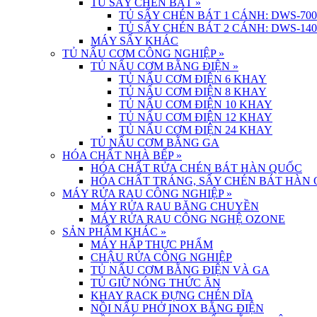
TỦ SẤY CHÉN BÁT
»
TỦ SẤY CHÉN BÁT 1 CÁNH: DWS-700
TỦ SẤY CHÉN BÁT 2 CÁNH: DWS-140
MÁY SẤY KHÁC
TỦ NẤU CƠM CÔNG NGHIỆP
»
TỦ NẤU CƠM BẰNG ĐIỆN
»
TỦ NẤU CƠM ĐIỆN 6 KHAY
TỦ NẤU CƠM ĐIỆN 8 KHAY
TỦ NẤU CƠM ĐIỆN 10 KHAY
TỦ NẤU CƠM ĐIỆN 12 KHAY
TỦ NẤU CƠM ĐIỆN 24 KHAY
TỦ NẤU CƠM BẰNG GA
HÓA CHẤT NHÀ BẾP
»
HÓA CHẤT RỬA CHÉN BÁT HÀN QUỐC
HÓA CHẤT TRÁNG, SẤY CHÉN BÁT HÀN
MÁY RỬA RAU CÔNG NGHIỆP
»
MÁY RỬA RAU BĂNG CHUYỀN
MÁY RỬA RAU CÔNG NGHỆ OZONE
SẢN PHẨM KHÁC
»
MÁY HẤP THỰC PHẨM
CHẬU RỬA CÔNG NGHIỆP
TỦ NẤU CƠM BẰNG ĐIỆN VÀ GA
TỦ GIỮ NÓNG THỨC ĂN
KHAY RACK ĐỰNG CHÉN DĨA
NỒI NẤU PHỞ INOX BẰNG ĐIỆN