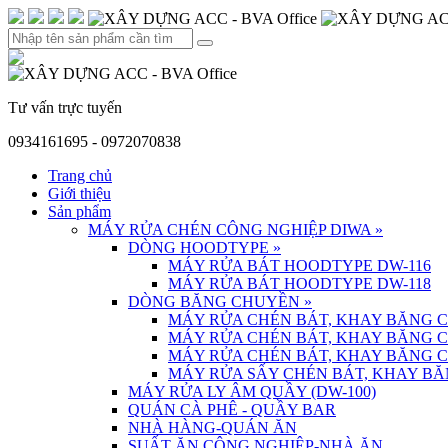
Tư vấn trực tuyến
0934161695 - 0972070838
Trang chủ
Giới thiệu
Sản phẩm
MÁY RỬA CHÉN CÔNG NGHIỆP DIWA
»
DÒNG HOODTYPE
»
MÁY RỬA BÁT HOODTYPE DW-116
MÁY RỬA BÁT HOODTYPE DW-118
DÒNG BĂNG CHUYỀN
»
MÁY RỬA CHÉN BÁT, KHAY BĂNG 
MÁY RỬA CHÉN BÁT, KHAY BĂNG 
MÁY RỬA CHÉN BÁT, KHAY BĂNG 
MÁY RỬA SẤY CHÉN BÁT, KHAY BĂ
MÁY RỬA LY ÂM QUẦY (DW-100)
QUÁN CÀ PHÊ - QUẦY BAR
NHÀ HÀNG-QUÁN ĂN
SUẤT ĂN CÔNG NGHIỆP-NHÀ ĂN