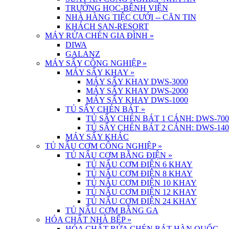
TRƯỜNG HỌC-BỆNH VIỆN
NHÀ HÀNG TIỆC CƯỚI -- CĂN TIN
KHÁCH SẠN-RESORT
MÁY RỬA CHÉN GIA ĐÌNH
»
DIWA
GALANZ
MÁY SẤY CÔNG NGHIỆP
»
MÁY SẤY KHAY
»
MÁY SẤY KHAY DWS-3000
MÁY SẤY KHAY DWS-2000
MÁY SẤY KHAY DWS-1000
TỦ SẤY CHÉN BÁT
»
TỦ SẤY CHÉN BÁT 1 CÁNH: DWS-700
TỦ SẤY CHÉN BÁT 2 CÁNH: DWS-140
MÁY SẤY KHÁC
TỦ NẤU CƠM CÔNG NGHIỆP
»
TỦ NẤU CƠM BẰNG ĐIỆN
»
TỦ NẤU CƠM ĐIỆN 6 KHAY
TỦ NẤU CƠM ĐIỆN 8 KHAY
TỦ NẤU CƠM ĐIỆN 10 KHAY
TỦ NẤU CƠM ĐIỆN 12 KHAY
TỦ NẤU CƠM ĐIỆN 24 KHAY
TỦ NẤU CƠM BẰNG GA
HÓA CHẤT NHÀ BẾP
»
HÓA CHẤT RỬA CHÉN BÁT HÀN QUỐC