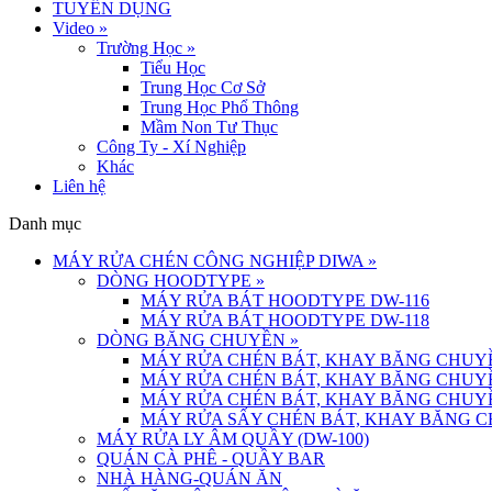
TUYỂN DỤNG
Video
»
Trường Học
»
Tiểu Học
Trung Học Cơ Sở
Trung Học Phổ Thông
Mầm Non Tư Thục
Công Ty - Xí Nghiệp
Khác
Liên hệ
Danh mục
MÁY RỬA CHÉN CÔNG NGHIỆP DIWA
»
DÒNG HOODTYPE
»
MÁY RỬA BÁT HOODTYPE DW-116
MÁY RỬA BÁT HOODTYPE DW-118
DÒNG BĂNG CHUYỀN
»
MÁY RỬA CHÉN BÁT, KHAY BĂNG CHUYỀ
MÁY RỬA CHÉN BÁT, KHAY BĂNG CHUYỀ
MÁY RỬA CHÉN BÁT, KHAY BĂNG CHUYỀ
MÁY RỬA SẤY CHÉN BÁT, KHAY BĂNG C
MÁY RỬA LY ÂM QUẦY (DW-100)
QUÁN CÀ PHÊ - QUẦY BAR
NHÀ HÀNG-QUÁN ĂN