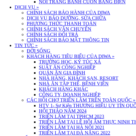
NỒI TRÁNG BÁNH CUỐN BẰNG ĐIỆN
DỊCH VỤ
»
CHÍNH SÁCH BẢO HÀNH CỦA DIWA
DỊCH VỤ BẢO DƯỠNG, SỬA CHỮA
PHƯƠNG THỨC THANH TOÁN
CHÍNH SÁCH VẬN CHUYỂN
CHÍNH SÁCH ĐỔI TRẢ
CHÍNH SÁCH BẢO MẬT THÔNG TIN
TIN TỨC
»
ĐỜI SỐNG
KHÁCH HÀNG TIÊU BIỂU CỦA DIWA
»
TRƯỜNG HỌC, KÝ TÚC XÁ
SUẤT ĂN CÔNG NGHIỆP
QUÁN ĂN GIA ĐÌNH
NHÀ HÀNG, KHÁCH SẠN, RESORT
NHÀ ĂN TẬP THỂ, BỆNH VIỆN
KHÁCH HÀNG KHÁC
CÔNG TY, DOANH NGHIỆP
CÁC HỘI CHỢ TRIỂN LÃM TRÊN TOÀN QUỐC
»
HTV 1- Sự Kiện THƯƠNG HIỆU UY TÍN QUỐ
HỘI THẢO NĂM 2024
TRIỂN LÃM TẠI TPHCM 2023
TRIỂN LÃM TẠI LỄ HỘI ẨM THỰC NINH 
TRIỂN LÃM TẠI HÀ NỘI 2021
TRIỂN LÃM TẠI ĐÀ NẴNG 2022