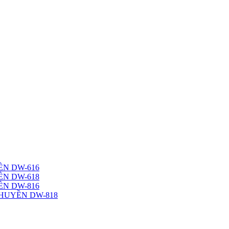
N DW-616
N DW-618
N DW-816
HUYỀN DW-818