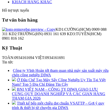
KHÁCH HÀNG KHÁC
Hỗ trợ trực tuyến
Tư vấn bán hàng
KD1:CƯỜNG(HCM) 0909 088
311 KD2:TRƯỜNG(HN) 0931 161 639 KD3:TUYỀN(HCM)
0901 816 162
Kỹ Thuật
TOÀN:0934161694 VIỆT:0934161691
Tin tức
Công ty Vĩnh Hoàn tới tham quan nhà máy sản xuất máy rửa
chén công nghiệp DIWA
Ở Đâu Chế Tạo Máy Sấy Công Nghiệp Uy Tín Tại Việt
Nam? Top 5 Địa Chỉ Đáng Tin Cậy
BNI VIỆT NAM – CÔNG TY DIWA GIAO LƯU
CÙNG QUÝ DOANH NGHIỆP VÀ CÁC GIAN HÀNG
THAM GIA 2026
Thiết kế bếp một chiều đạt chuẩn VSATTP – Gợi ý quy
trình & thiết bị từ chuyên gia DIWA