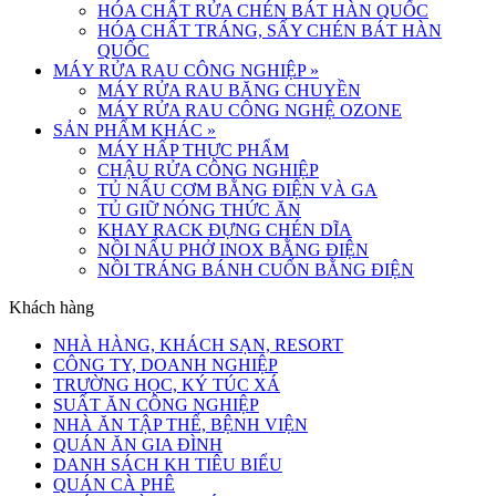
HÓA CHẤT RỬA CHÉN BÁT HÀN QUỐC
HÓA CHẤT TRÁNG, SẤY CHÉN BÁT HÀN
QUỐC
MÁY RỬA RAU CÔNG NGHIỆP
»
MÁY RỬA RAU BĂNG CHUYỀN
MÁY RỬA RAU CÔNG NGHỆ OZONE
SẢN PHẨM KHÁC
»
MÁY HẤP THỰC PHẨM
CHẬU RỬA CÔNG NGHIỆP
TỦ NẤU CƠM BẰNG ĐIỆN VÀ GA
TỦ GIỮ NÓNG THỨC ĂN
KHAY RACK ĐỰNG CHÉN DĨA
NỒI NẤU PHỞ INOX BẰNG ĐIỆN
NỒI TRÁNG BÁNH CUỐN BẰNG ĐIỆN
Khách hàng
NHÀ HÀNG, KHÁCH SẠN, RESORT
CÔNG TY, DOANH NGHIỆP
TRƯỜNG HỌC, KÝ TÚC XÁ
SUẤT ĂN CÔNG NGHIỆP
NHÀ ĂN TẬP THỂ, BỆNH VIỆN
QUÁN ĂN GIA ĐÌNH
DANH SÁCH KH TIÊU BIỂU
QUÁN CÀ PHÊ