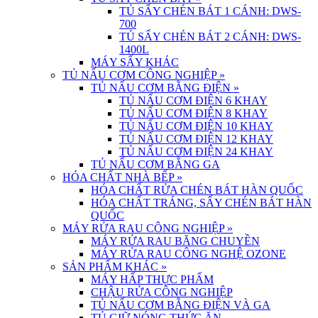
TỦ SẤY CHÉN BÁT 1 CÁNH: DWS-
700
TỦ SẤY CHÉN BÁT 2 CÁNH: DWS-
1400L
MÁY SẤY KHÁC
TỦ NẤU CƠM CÔNG NGHIỆP
»
TỦ NẤU CƠM BẰNG ĐIỆN
»
TỦ NẤU CƠM ĐIỆN 6 KHAY
TỦ NẤU CƠM ĐIỆN 8 KHAY
TỦ NẤU CƠM ĐIỆN 10 KHAY
TỦ NẤU CƠM ĐIỆN 12 KHAY
TỦ NẤU CƠM ĐIỆN 24 KHAY
TỦ NẤU CƠM BẰNG GA
HÓA CHẤT NHÀ BẾP
»
HÓA CHẤT RỬA CHÉN BÁT HÀN QUỐC
HÓA CHẤT TRÁNG, SẤY CHÉN BÁT HÀN
QUỐC
MÁY RỬA RAU CÔNG NGHIỆP
»
MÁY RỬA RAU BĂNG CHUYỀN
MÁY RỬA RAU CÔNG NGHỆ OZONE
SẢN PHẨM KHÁC
»
MÁY HẤP THỰC PHẨM
CHẬU RỬA CÔNG NGHIỆP
TỦ NẤU CƠM BẰNG ĐIỆN VÀ GA
TỦ GIỮ NÓNG THỨC ĂN