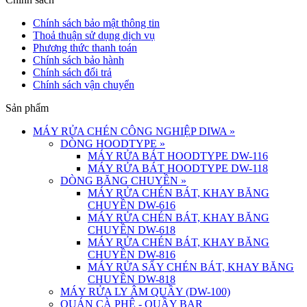
Chính sách bảo mật thông tin
Thoả thuận sử dụng dịch vụ
Phương thức thanh toán
Chính sách bảo hành
Chính sách đổi trả
Chính sách vận chuyển
Sản phẩm
MÁY RỬA CHÉN CÔNG NGHIỆP DIWA
»
DÒNG HOODTYPE
»
MÁY RỬA BÁT HOODTYPE DW-116
MÁY RỬA BÁT HOODTYPE DW-118
DÒNG BĂNG CHUYỀN
»
MÁY RỬA CHÉN BÁT, KHAY BĂNG
CHUYỀN DW-616
MÁY RỬA CHÉN BÁT, KHAY BĂNG
CHUYỀN DW-618
MÁY RỬA CHÉN BÁT, KHAY BĂNG
CHUYỀN DW-816
MÁY RỬA SẤY CHÉN BÁT, KHAY BĂNG
CHUYỀN DW-818
MÁY RỬA LY ÂM QUẦY (DW-100)
QUÁN CÀ PHÊ - QUẦY BAR