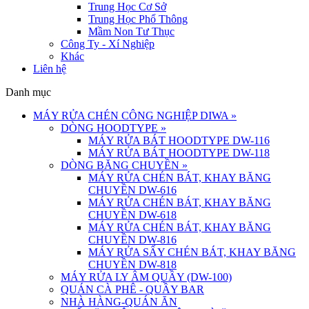
Trung Học Cơ Sở
Trung Học Phổ Thông
Mầm Non Tư Thục
Công Ty - Xí Nghiệp
Khác
Liên hệ
Danh mục
MÁY RỬA CHÉN CÔNG NGHIỆP DIWA
»
DÒNG HOODTYPE
»
MÁY RỬA BÁT HOODTYPE DW-116
MÁY RỬA BÁT HOODTYPE DW-118
DÒNG BĂNG CHUYỀN
»
MÁY RỬA CHÉN BÁT, KHAY BĂNG
CHUYỀN DW-616
MÁY RỬA CHÉN BÁT, KHAY BĂNG
CHUYỀN DW-618
MÁY RỬA CHÉN BÁT, KHAY BĂNG
CHUYỀN DW-816
MÁY RỬA SẤY CHÉN BÁT, KHAY BĂNG
CHUYỀN DW-818
MÁY RỬA LY ÂM QUẦY (DW-100)
QUÁN CÀ PHÊ - QUẦY BAR
NHÀ HÀNG-QUÁN ĂN