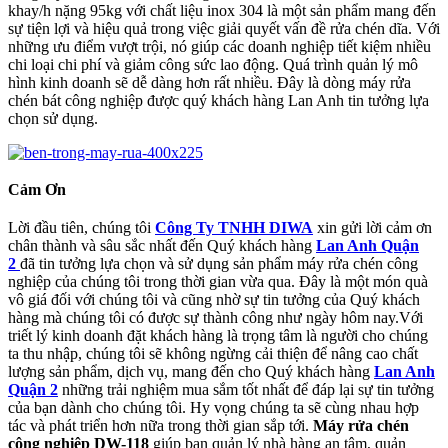
khay/h nặng 95kg với chất liệu inox 304 là một sản phẩm mang đến
sự tiện lợi và hiệu quả trong việc giải quyết vấn đề rửa chén dĩa. Với
những ưu điểm vượt trội, nó giúp các doanh nghiệp tiết kiệm nhiều
chi loại chi phí và giảm công sức lao động. Quá trình quản lý mô
hình kinh doanh sẽ dễ dàng hơn rất nhiều. Đây là dòng máy rửa
chén bát công nghiệp được quý khách hàng Lan Anh
tin tưởng lựa
chọn sử dụng.
Cảm Ơn
Lời đầu tiên, chúng tôi
Công Ty TNHH DIWA
xin gửi lời cảm ơn
chân thành và sâu sắc nhất đến Quý khách hàng
Lan Anh Quận
2
đã tin tưởng lựa chọn và sử dụng sản phẩm máy rửa chén công
nghiệp của chúng tôi trong thời gian vừa qua. Đây là một món quà
vô giá đối với chúng tôi và cũng nhờ sự tin tưởng của Quý khách
hàng
mà chúng tôi có được sự thành công như ngày hôm nay.Với
triết lý kinh doanh đặt khách hàng là trọng tâm là người cho chúng
ta thu nhập, chúng tôi sẽ không ngừng cải thiện để nâng cao chất
lượng sản phẩm, dịch vụ, mang đến cho Quý khách hàng
Lan Anh
Quận 2
những trải nghiệm mua sắm tốt nhất để đáp lại sự tin tưởng
của bạn dành cho chúng tôi. Hy vọng chúng ta sẽ cùng nhau hợp
tác và phát triển hơn nữa trong thời gian sắp tới.
Máy rửa chén
công nghiệp DW-118
giúp ban quản lý nhà hàng an tâm, quản