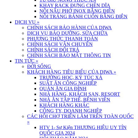
KHAY RACK ĐỰNG CHÉN DĨA
NỒI NẤU PHỞ INOX BẰNG ĐIỆN
NỒI TRÁNG BÁNH CUỐN BẰNG ĐIỆN
DỊCH VỤ
»
CHÍNH SÁCH BẢO HÀNH CỦA DIWA
DỊCH VỤ BẢO DƯỠNG, SỬA CHỮA
PHƯƠNG THỨC THANH TOÁN
CHÍNH SÁCH VẬN CHUYỂN
CHÍNH SÁCH ĐỔI TRẢ
CHÍNH SÁCH BẢO MẬT THÔNG TIN
TIN TỨC
»
ĐỜI SỐNG
KHÁCH HÀNG TIÊU BIỂU CỦA DIWA
»
TRƯỜNG HỌC, KÝ TÚC XÁ
SUẤT ĂN CÔNG NGHIỆP
QUÁN ĂN GIA ĐÌNH
NHÀ HÀNG, KHÁCH SẠN, RESORT
NHÀ ĂN TẬP THỂ, BỆNH VIỆN
KHÁCH HÀNG KHÁC
CÔNG TY, DOANH NGHIỆP
CÁC HỘI CHỢ TRIỂN LÃM TRÊN TOÀN QUỐC
»
HTV 1- Sự Kiện THƯƠNG HIỆU UY TÍN
QUỐC GIA 2024