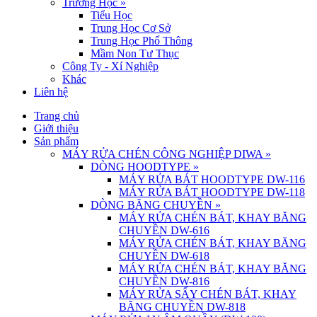
Trường Học
»
Tiểu Học
Trung Học Cơ Sở
Trung Học Phổ Thông
Mầm Non Tư Thục
Công Ty - Xí Nghiệp
Khác
Liên hệ
Trang chủ
Giới thiệu
Sản phẩm
MÁY RỬA CHÉN CÔNG NGHIỆP DIWA
»
DÒNG HOODTYPE
»
MÁY RỬA BÁT HOODTYPE DW-116
MÁY RỬA BÁT HOODTYPE DW-118
DÒNG BĂNG CHUYỀN
»
MÁY RỬA CHÉN BÁT, KHAY BĂNG
CHUYỀN DW-616
MÁY RỬA CHÉN BÁT, KHAY BĂNG
CHUYỀN DW-618
MÁY RỬA CHÉN BÁT, KHAY BĂNG
CHUYỀN DW-816
MÁY RỬA SẤY CHÉN BÁT, KHAY
BĂNG CHUYỀN DW-818