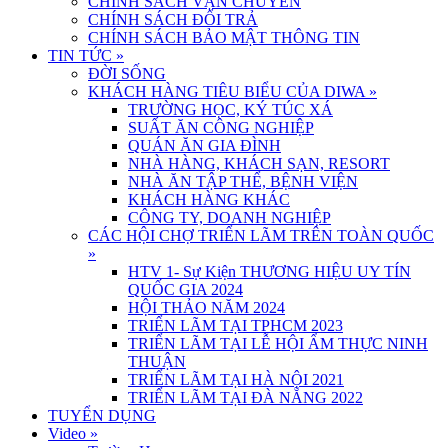
CHÍNH SÁCH VẬN CHUYỂN
CHÍNH SÁCH ĐỔI TRẢ
CHÍNH SÁCH BẢO MẬT THÔNG TIN
TIN TỨC
»
ĐỜI SỐNG
KHÁCH HÀNG TIÊU BIỂU CỦA DIWA
»
TRƯỜNG HỌC, KÝ TÚC XÁ
SUẤT ĂN CÔNG NGHIỆP
QUÁN ĂN GIA ĐÌNH
NHÀ HÀNG, KHÁCH SẠN, RESORT
NHÀ ĂN TẬP THỂ, BỆNH VIỆN
KHÁCH HÀNG KHÁC
CÔNG TY, DOANH NGHIỆP
CÁC HỘI CHỢ TRIỂN LÃM TRÊN TOÀN QUỐC
»
HTV 1- Sự Kiện THƯƠNG HIỆU UY TÍN
QUỐC GIA 2024
HỘI THẢO NĂM 2024
TRIỂN LÃM TẠI TPHCM 2023
TRIỂN LÃM TẠI LỄ HỘI ẨM THỰC NINH
THUẬN
TRIỂN LÃM TẠI HÀ NỘI 2021
TRIỂN LÃM TẠI ĐÀ NẴNG 2022
TUYỂN DỤNG
Video
»