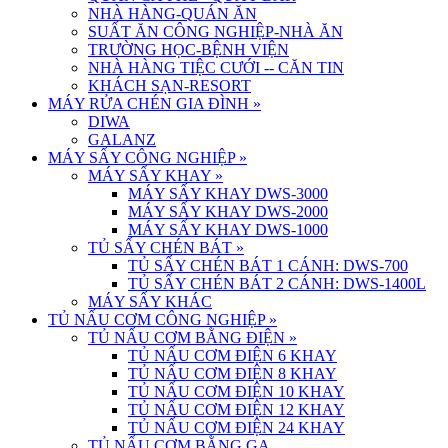
NHÀ HÀNG-QUÁN ĂN
SUẤT ĂN CÔNG NGHIỆP-NHÀ ĂN
TRƯỜNG HỌC-BỆNH VIỆN
NHÀ HÀNG TIỆC CƯỚI -- CĂN TIN
KHÁCH SẠN-RESORT
MÁY RỬA CHÉN GIA ĐÌNH
»
DIWA
GALANZ
MÁY SẤY CÔNG NGHIỆP
»
MÁY SẤY KHAY
»
MÁY SẤY KHAY DWS-3000
MÁY SẤY KHAY DWS-2000
MÁY SẤY KHAY DWS-1000
TỦ SẤY CHÉN BÁT
»
TỦ SẤY CHÉN BÁT 1 CÁNH: DWS-700
TỦ SẤY CHÉN BÁT 2 CÁNH: DWS-1400L
MÁY SẤY KHÁC
TỦ NẤU CƠM CÔNG NGHIỆP
»
TỦ NẤU CƠM BẰNG ĐIỆN
»
TỦ NẤU CƠM ĐIỆN 6 KHAY
TỦ NẤU CƠM ĐIỆN 8 KHAY
TỦ NẤU CƠM ĐIỆN 10 KHAY
TỦ NẤU CƠM ĐIỆN 12 KHAY
TỦ NẤU CƠM ĐIỆN 24 KHAY
TỦ NẤU CƠM BẰNG GA