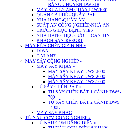
BĂNG CHUYỀN DW-818
MÁY RỬA LY ÂM QUẦY (DW-100)
QUÁN CÀ PHÊ - QUẦY BAR
NHÀ HÀNG-QUÁN ĂN
SUẤT ĂN CÔNG NGHIỆP-NHÀ ĂN
TRƯỜNG HỌC-BỆNH VIỆN
NHÀ HÀNG TIỆC CƯỚI -- CĂN TIN
KHÁCH SẠN-RESORT
MÁY RỬA CHÉN GIA ĐÌNH
»
DIWA
GALANZ
MÁY SẤY CÔNG NGHIỆP
»
MÁY SẤY KHAY
»
MÁY SẤY KHAY DWS-3000
MÁY SẤY KHAY DWS-2000
MÁY SẤY KHAY DWS-1000
TỦ SẤY CHÉN BÁT
»
TỦ SẤY CHÉN BÁT 1 CÁNH: DWS-
700
TỦ SẤY CHÉN BÁT 2 CÁNH: DWS-
1400L
MÁY SẤY KHÁC
TỦ NẤU CƠM CÔNG NGHIỆP
»
TỦ NẤU CƠM BẰNG ĐIỆN
»
TỦ NẤU CƠM ĐIỆN 6 KHAY