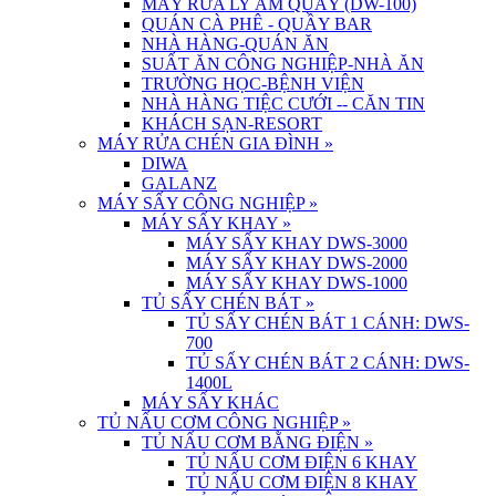
MÁY RỬA LY ÂM QUẦY (DW-100)
QUÁN CÀ PHÊ - QUẦY BAR
NHÀ HÀNG-QUÁN ĂN
SUẤT ĂN CÔNG NGHIỆP-NHÀ ĂN
TRƯỜNG HỌC-BỆNH VIỆN
NHÀ HÀNG TIỆC CƯỚI -- CĂN TIN
KHÁCH SẠN-RESORT
MÁY RỬA CHÉN GIA ĐÌNH
»
DIWA
GALANZ
MÁY SẤY CÔNG NGHIỆP
»
MÁY SẤY KHAY
»
MÁY SẤY KHAY DWS-3000
MÁY SẤY KHAY DWS-2000
MÁY SẤY KHAY DWS-1000
TỦ SẤY CHÉN BÁT
»
TỦ SẤY CHÉN BÁT 1 CÁNH: DWS-
700
TỦ SẤY CHÉN BÁT 2 CÁNH: DWS-
1400L
MÁY SẤY KHÁC
TỦ NẤU CƠM CÔNG NGHIỆP
»
TỦ NẤU CƠM BẰNG ĐIỆN
»
TỦ NẤU CƠM ĐIỆN 6 KHAY
TỦ NẤU CƠM ĐIỆN 8 KHAY