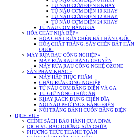
TỦ NẤU CƠM ĐIỆN 8 KHAY
TỦ NẤU CƠM ĐIỆN 10 KHAY
TỦ NẤU CƠM ĐIỆN 12 KHAY
TỦ NẤU CƠM ĐIỆN 24 KHAY
TỦ NẤU CƠM BẰNG GA
HÓA CHẤT NHÀ BẾP
»
HÓA CHẤT RỬA CHÉN BÁT HÀN QUỐC
HÓA CHẤT TRÁNG, SẤY CHÉN BÁT HÀN
QUỐC
MÁY RỬA RAU CÔNG NGHIỆP
»
MÁY RỬA RAU BĂNG CHUYỀN
MÁY RỬA RAU CÔNG NGHỆ OZONE
SẢN PHẨM KHÁC
»
MÁY HẤP THỰC PHẨM
CHẬU RỬA CÔNG NGHIỆP
TỦ NẤU CƠM BẰNG ĐIỆN VÀ GA
TỦ GIỮ NÓNG THỨC ĂN
KHAY RACK ĐỰNG CHÉN DĨA
NỒI NẤU PHỞ INOX BẰNG ĐIỆN
NỒI TRÁNG BÁNH CUỐN BẰNG ĐIỆN
DỊCH VỤ
»
CHÍNH SÁCH BẢO HÀNH CỦA DIWA
DỊCH VỤ BẢO DƯỠNG, SỬA CHỮA
PHƯƠNG THỨC THANH TOÁN