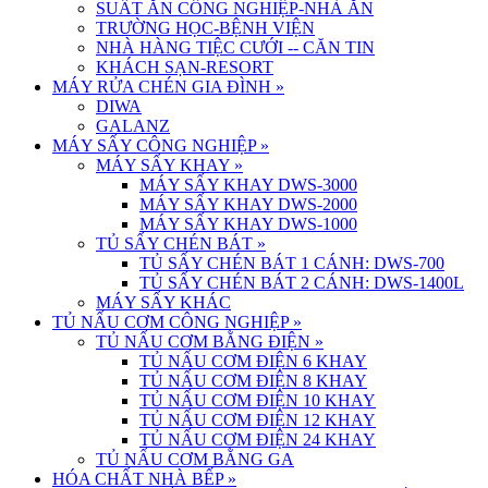
SUẤT ĂN CÔNG NGHIỆP-NHÀ ĂN
TRƯỜNG HỌC-BỆNH VIỆN
NHÀ HÀNG TIỆC CƯỚI -- CĂN TIN
KHÁCH SẠN-RESORT
MÁY RỬA CHÉN GIA ĐÌNH
»
DIWA
GALANZ
MÁY SẤY CÔNG NGHIỆP
»
MÁY SẤY KHAY
»
MÁY SẤY KHAY DWS-3000
MÁY SẤY KHAY DWS-2000
MÁY SẤY KHAY DWS-1000
TỦ SẤY CHÉN BÁT
»
TỦ SẤY CHÉN BÁT 1 CÁNH: DWS-700
TỦ SẤY CHÉN BÁT 2 CÁNH: DWS-1400L
MÁY SẤY KHÁC
TỦ NẤU CƠM CÔNG NGHIỆP
»
TỦ NẤU CƠM BẰNG ĐIỆN
»
TỦ NẤU CƠM ĐIỆN 6 KHAY
TỦ NẤU CƠM ĐIỆN 8 KHAY
TỦ NẤU CƠM ĐIỆN 10 KHAY
TỦ NẤU CƠM ĐIỆN 12 KHAY
TỦ NẤU CƠM ĐIỆN 24 KHAY
TỦ NẤU CƠM BẰNG GA
HÓA CHẤT NHÀ BẾP
»