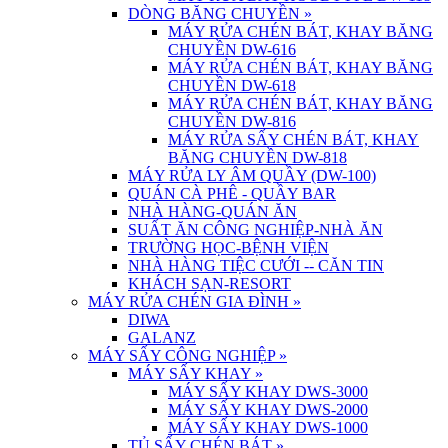
DÒNG BĂNG CHUYỀN
»
MÁY RỬA CHÉN BÁT, KHAY BĂNG
CHUYỀN DW-616
MÁY RỬA CHÉN BÁT, KHAY BĂNG
CHUYỀN DW-618
MÁY RỬA CHÉN BÁT, KHAY BĂNG
CHUYỀN DW-816
MÁY RỬA SẤY CHÉN BÁT, KHAY
BĂNG CHUYỀN DW-818
MÁY RỬA LY ÂM QUẦY (DW-100)
QUÁN CÀ PHÊ - QUẦY BAR
NHÀ HÀNG-QUÁN ĂN
SUẤT ĂN CÔNG NGHIỆP-NHÀ ĂN
TRƯỜNG HỌC-BỆNH VIỆN
NHÀ HÀNG TIỆC CƯỚI -- CĂN TIN
KHÁCH SẠN-RESORT
MÁY RỬA CHÉN GIA ĐÌNH
»
DIWA
GALANZ
MÁY SẤY CÔNG NGHIỆP
»
MÁY SẤY KHAY
»
MÁY SẤY KHAY DWS-3000
MÁY SẤY KHAY DWS-2000
MÁY SẤY KHAY DWS-1000
TỦ SẤY CHÉN BÁT
»