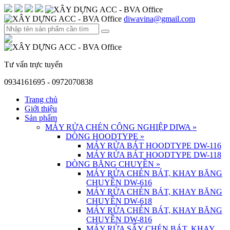
diwavina@gmail.com
Tư vấn trực tuyến
0934161695 - 0972070838
Trang chủ
Giới thiệu
Sản phẩm
MÁY RỬA CHÉN CÔNG NGHIỆP DIWA
»
DÒNG HOODTYPE
»
MÁY RỬA BÁT HOODTYPE DW-116
MÁY RỬA BÁT HOODTYPE DW-118
DÒNG BĂNG CHUYỀN
»
MÁY RỬA CHÉN BÁT, KHAY BĂNG
CHUYỀN DW-616
MÁY RỬA CHÉN BÁT, KHAY BĂNG
CHUYỀN DW-618
MÁY RỬA CHÉN BÁT, KHAY BĂNG
CHUYỀN DW-816
MÁY RỬA SẤY CHÉN BÁT, KHAY