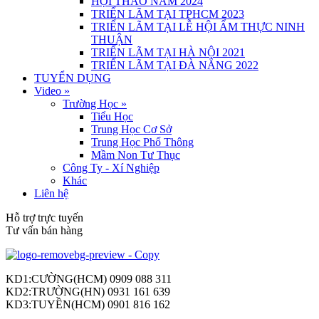
HỘI THẢO NĂM 2024
TRIỂN LÃM TẠI TPHCM 2023
TRIỂN LÃM TẠI LỄ HỘI ẨM THỰC NINH
THUẬN
TRIỂN LÃM TẠI HÀ NỘI 2021
TRIỂN LÃM TẠI ĐÀ NẴNG 2022
TUYỂN DỤNG
Video
»
Trường Học
»
Tiểu Học
Trung Học Cơ Sở
Trung Học Phổ Thông
Mầm Non Tư Thục
Công Ty - Xí Nghiệp
Khác
Liên hệ
Hỗ trợ trực tuyến
Tư vấn bán hàng
KD1:CƯỜNG(HCM) 0909 088 311
KD2:TRƯỜNG(HN) 0931 161 639
KD3:TUYỀN(HCM) 0901 816 162