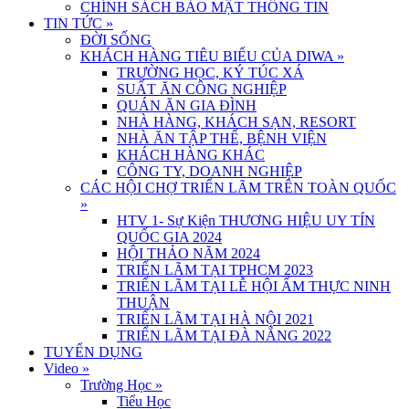
CHÍNH SÁCH BẢO MẬT THÔNG TIN
TIN TỨC
»
ĐỜI SỐNG
KHÁCH HÀNG TIÊU BIỂU CỦA DIWA
»
TRƯỜNG HỌC, KÝ TÚC XÁ
SUẤT ĂN CÔNG NGHIỆP
QUÁN ĂN GIA ĐÌNH
NHÀ HÀNG, KHÁCH SẠN, RESORT
NHÀ ĂN TẬP THỂ, BỆNH VIỆN
KHÁCH HÀNG KHÁC
CÔNG TY, DOANH NGHIỆP
CÁC HỘI CHỢ TRIỂN LÃM TRÊN TOÀN QUỐC
»
HTV 1- Sự Kiện THƯƠNG HIỆU UY TÍN
QUỐC GIA 2024
HỘI THẢO NĂM 2024
TRIỂN LÃM TẠI TPHCM 2023
TRIỂN LÃM TẠI LỄ HỘI ẨM THỰC NINH
THUẬN
TRIỂN LÃM TẠI HÀ NỘI 2021
TRIỂN LÃM TẠI ĐÀ NẴNG 2022
TUYỂN DỤNG
Video
»
Trường Học
»
Tiểu Học