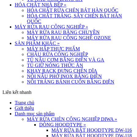
HÓA CHẤT NHÀ BẾP
»
HÓA CHẤT RỬA CHÉN BÁT HÀN QUỐC
HÓA CHẤT TRÁNG, SẤY CHÉN BÁT HÀN
QUỐC
MÁY RỬA RAU CÔNG NGHIỆP
»
MÁY RỬA RAU BĂNG CHUYỀN
MÁY RỬA RAU CÔNG NGHỆ OZONE
SẢN PHẨM KHÁC
»
MÁY HẤP THỰC PHẨM
CHẬU RỬA CÔNG NGHIỆP
TỦ NẤU CƠM BẰNG ĐIỆN VÀ GA
TỦ GIỮ NÓNG THỨC ĂN
KHAY RACK ĐỰNG CHÉN DĨA
NỒI NẤU PHỞ INOX BẰNG ĐIỆN
NỒI TRÁNG BÁNH CUỐN BẰNG ĐIỆN
Liên kết nhanh
Trang chủ
Giới thiệu
Danh mục sản phẩm
MÁY RỬA CHÉN CÔNG NGHIỆP DIWA
»
DÒNG HOODTYPE
»
MÁY RỬA BÁT HOODTYPE DW-116
MÁY RỬA BÁT HOODTYPE DW-118