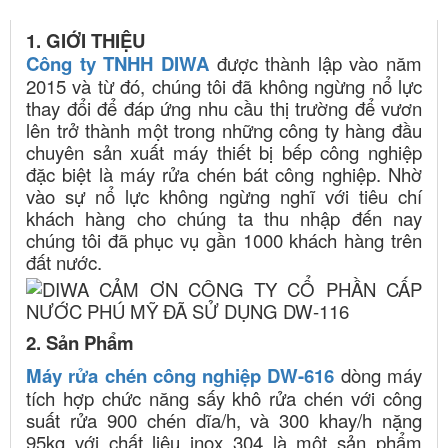
CTY TNHH MTV TM – DV SACN HUỲNH GIA ĐẶNG Ở TÂN
UYÊN, TỈNH BÌNH DƯƠNG
1. GIỚI THIỆU
Công ty TNHH DIWA
được thành lập vào năm
2015 và từ đó, chúng tôi đã không ngừng nổ lực
thay đổi để đáp ứng nhu cầu thị trường để vươn
lên trở thành một trong những công ty hàng đầu
chuyên sản xuất máy thiết bị bếp công nghiệp
đặc biệt là máy rửa chén bát công nghiệp. Nhờ
vào sự nổ lực không ngừng nghĩ với tiêu chí
khách hàng cho chúng ta thu nhập đến nay
chúng tôi đã phục vụ gần 1000 khách hàng trên
đất nước.
2. Sản Phẩm
Máy rửa chén công nghiệp DW-616
dòng máy
tích hợp chức năng sấy khô rửa chén với công
suất rửa 900 chén dĩa/h, và 300 khay/h nặng
95kg với chất liệu inox 304 là một sản phẩm