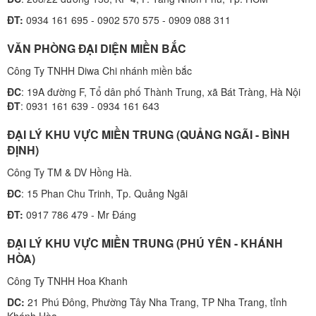
ĐT:
0934 161 695 - 0902 570 575 - 0909 088 311
VĂN PHÒNG ĐẠI DIỆN MIỀN BẮC
Công Ty TNHH Diwa Chi nhánh miền bắc
ĐC
: 19A đường F, Tổ dân phố Thành Trung, xã Bát Tràng, Hà Nội
ĐT
: 0931 161 639 - 0934 161 643
ĐẠI LÝ KHU VỰC MIỀN TRUNG (QUẢNG NGÃI - BÌNH
ĐỊNH)
Công Ty TM & DV Hồng Hà.
ĐC
: 15 Phan Chu Trinh, Tp. Quảng Ngãi
ĐT:
0917 786 479 - Mr Đáng
ĐẠI LÝ KHU VỰC MIỀN TRUNG (PHÚ YÊN - KHÁNH
HÒA)
Công Ty TNHH Hoa Khanh
DC:
21 Phú Đông, Phường Tây Nha Trang, TP Nha Trang, tỉnh
Khánh Hòa