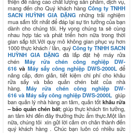
thiện để nâng cao chất lượng sản phẩm, dịch vụ,
mang đến cho Quý khách hàng
Công ty TNHH
SACN HUỲNH GIA ĐẶNG
những trải nghiệm
mua sắm tốt nhất để đáp lại sự tin tưởng của bạn
dành cho chúng tôi. Hy vọng chúng ta sẽ cùng
nhau hợp tác và phát triển hơn nữa trong thời
gian sắp tới.Với quy mô không gian phục vụ hơn
1000 thực khách / lần, quý
Công ty TNHH SACN
HUỲNH GIA ĐẶNG
đã lắp đặt hệ máy rửa
chén
Máy rửa chén công nghiệp DW-
616
và
Máy sấy công nghiệp DWS-2000L
để
nâng cấp, đơn giản, tiết kiệm chi phí cho khâu
rửa sấy và bảo quản chén bát của nhà
hàng.
Máy rửa chén công nghiệp DW-
616
và
Máy sấy công nghiệp DWS-2000L
giúp
ban quản lý nhà hàng an tâm, quản tốt
khâu rửa
– bảo quản chén bát
; giúp thực khách tin tưởng,
an tâm khi đến đây thưởng thức ẩm thực.Một lần
nữa, chúng tôi xin gửi lời cảm ơn chân thành đến
quý khách hàng
. Chúc bạn luôn có nhiều sức