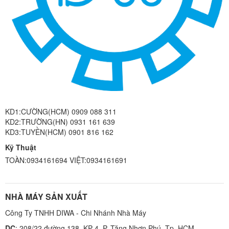
KD1:CƯỜNG(HCM) 0909 088 311
KD2:TRƯỜNG(HN) 0931 161 639
KD3:TUYỀN(HCM) 0901 816 162
Kỹ Thuật
TOÀN:0934161694 VIỆT:0934161691
NHÀ MÁY SẢN XUẤT
Công Ty TNHH DIWA - Chi Nhánh Nhà Máy
DC
: 208/22 đường 138, KP 4, P. Tăng Nhơn Phú, Tp. HCM