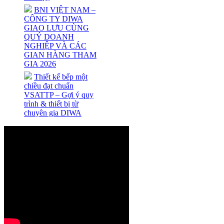
BNI VIỆT NAM –
CÔNG TY DIWA
GIAO LƯU CÙNG
QUÝ DOANH
NGHIỆP VÀ CÁC
GIAN HÀNG THAM
GIA 2026
Thiết kế bếp một
chiều đạt chuẩn
VSATTP – Gợi ý quy
trình & thiết bị từ
chuyên gia DIWA