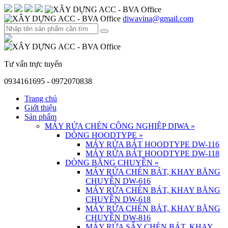
diwavina@gmail.com
Tư vấn trực tuyến
0934161695 - 0972070838
Trang chủ
Giới thiệu
Sản phẩm
MÁY RỬA CHÉN CÔNG NGHIỆP DIWA
»
DÒNG HOODTYPE
»
MÁY RỬA BÁT HOODTYPE DW-116
MÁY RỬA BÁT HOODTYPE DW-118
DÒNG BĂNG CHUYỀN
»
MÁY RỬA CHÉN BÁT, KHAY BĂNG
CHUYỀN DW-616
MÁY RỬA CHÉN BÁT, KHAY BĂNG
CHUYỀN DW-618
MÁY RỬA CHÉN BÁT, KHAY BĂNG
CHUYỀN DW-816
MÁY RỬA SẤY CHÉN BÁT, KHAY