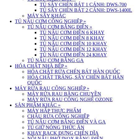
TỦ SẤY CHÉN BÁT 1 CÁNH: DWS-700
TỦ SẤY CHÉN BÁT 2 CÁNH: DWS-1400L
MÁY SẤY KHÁC
TỦ NẤU CƠM CÔNG NGHIỆP
»
TỦ NẤU CƠM BẰNG ĐIỆN
»
TỦ NẤU CƠM ĐIỆN 6 KHAY
TỦ NẤU CƠM ĐIỆN 8 KHAY
TỦ NẤU CƠM ĐIỆN 10 KHAY
TỦ NẤU CƠM ĐIỆN 12 KHAY
TỦ NẤU CƠM ĐIỆN 24 KHAY
TỦ NẤU CƠM BẰNG GA
HÓA CHẤT NHÀ BẾP
»
HÓA CHẤT RỬA CHÉN BÁT HÀN QUỐC
HÓA CHẤT TRÁNG, SẤY CHÉN BÁT HÀN
QUỐC
MÁY RỬA RAU CÔNG NGHIỆP
»
MÁY RỬA RAU BĂNG CHUYỀN
MÁY RỬA RAU CÔNG NGHỆ OZONE
SẢN PHẨM KHÁC
»
MÁY HẤP THỰC PHẨM
CHẬU RỬA CÔNG NGHIỆP
TỦ NẤU CƠM BẰNG ĐIỆN VÀ GA
TỦ GIỮ NÓNG THỨC ĂN
KHAY RACK ĐỰNG CHÉN DĨA
NỒI NẤU PHỞ INOX BẰNG ĐIỆN