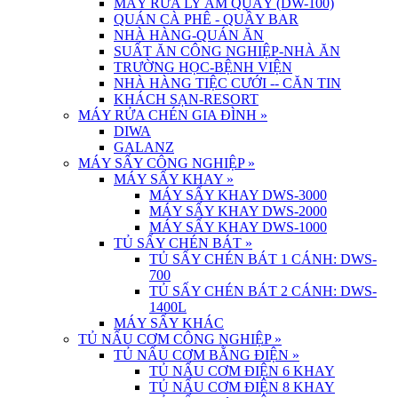
MÁY RỬA LY ÂM QUẦY (DW-100)
QUÁN CÀ PHÊ - QUẦY BAR
NHÀ HÀNG-QUÁN ĂN
SUẤT ĂN CÔNG NGHIỆP-NHÀ ĂN
TRƯỜNG HỌC-BỆNH VIỆN
NHÀ HÀNG TIỆC CƯỚI -- CĂN TIN
KHÁCH SẠN-RESORT
MÁY RỬA CHÉN GIA ĐÌNH
»
DIWA
GALANZ
MÁY SẤY CÔNG NGHIỆP
»
MÁY SẤY KHAY
»
MÁY SẤY KHAY DWS-3000
MÁY SẤY KHAY DWS-2000
MÁY SẤY KHAY DWS-1000
TỦ SẤY CHÉN BÁT
»
TỦ SẤY CHÉN BÁT 1 CÁNH: DWS-
700
TỦ SẤY CHÉN BÁT 2 CÁNH: DWS-
1400L
MÁY SẤY KHÁC
TỦ NẤU CƠM CÔNG NGHIỆP
»
TỦ NẤU CƠM BẰNG ĐIỆN
»
TỦ NẤU CƠM ĐIỆN 6 KHAY
TỦ NẤU CƠM ĐIỆN 8 KHAY