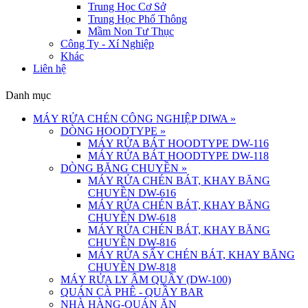
Trung Học Cơ Sở
Trung Học Phổ Thông
Mầm Non Tư Thục
Công Ty - Xí Nghiệp
Khác
Liên hệ
Danh mục
MÁY RỬA CHÉN CÔNG NGHIỆP DIWA
»
DÒNG HOODTYPE
»
MÁY RỬA BÁT HOODTYPE DW-116
MÁY RỬA BÁT HOODTYPE DW-118
DÒNG BĂNG CHUYỀN
»
MÁY RỬA CHÉN BÁT, KHAY BĂNG
CHUYỀN DW-616
MÁY RỬA CHÉN BÁT, KHAY BĂNG
CHUYỀN DW-618
MÁY RỬA CHÉN BÁT, KHAY BĂNG
CHUYỀN DW-816
MÁY RỬA SẤY CHÉN BÁT, KHAY BĂNG
CHUYỀN DW-818
MÁY RỬA LY ÂM QUẦY (DW-100)
QUÁN CÀ PHÊ - QUẦY BAR
NHÀ HÀNG-QUÁN ĂN