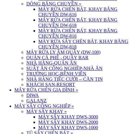
DÒNG BĂNG CHUYỀN
»
MÁY RỬA CHÉN BÁT, KHAY BĂNG
CHUYỀN DW-616
MÁY RỬA CHÉN BÁT, KHAY BĂNG
CHUYỀN DW-618
MÁY RỬA CHÉN BÁT, KHAY BĂNG
CHUYỀN DW-816
MÁY RỬA SẤY CHÉN BÁT, KHAY BĂNG
CHUYỀN DW-818
MÁY RỬA LY ÂM QUẦY (DW-100)
QUÁN CÀ PHÊ - QUẦY BAR
NHÀ HÀNG-QUÁN ĂN
SUẤT ĂN CÔNG NGHIỆP-NHÀ ĂN
TRƯỜNG HỌC-BỆNH VIỆN
NHÀ HÀNG TIỆC CƯỚI -- CĂN TIN
KHÁCH SẠN-RESORT
MÁY RỬA CHÉN GIA ĐÌNH
»
DIWA
GALANZ
MÁY SẤY CÔNG NGHIỆP
»
MÁY SẤY KHAY
»
MÁY SẤY KHAY DWS-3000
MÁY SẤY KHAY DWS-2000
MÁY SẤY KHAY DWS-1000
TỦ SẤY CHÉN BÁT
»