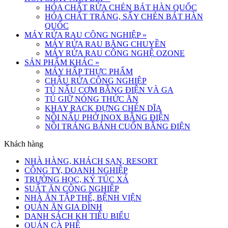
HÓA CHẤT RỬA CHÉN BÁT HÀN QUỐC
HÓA CHẤT TRÁNG, SẤY CHÉN BÁT HÀN
QUỐC
MÁY RỬA RAU CÔNG NGHIỆP
»
MÁY RỬA RAU BĂNG CHUYỀN
MÁY RỬA RAU CÔNG NGHỆ OZONE
SẢN PHẨM KHÁC
»
MÁY HẤP THỰC PHẨM
CHẬU RỬA CÔNG NGHIỆP
TỦ NẤU CƠM BẰNG ĐIỆN VÀ GA
TỦ GIỮ NÓNG THỨC ĂN
KHAY RACK ĐỰNG CHÉN DĨA
NỒI NẤU PHỞ INOX BẰNG ĐIỆN
NỒI TRÁNG BÁNH CUỐN BẰNG ĐIỆN
Khách hàng
NHÀ HÀNG, KHÁCH SẠN, RESORT
CÔNG TY, DOANH NGHIỆP
TRƯỜNG HỌC, KÝ TÚC XÁ
SUẤT ĂN CÔNG NGHIỆP
NHÀ ĂN TẬP THỂ, BỆNH VIỆN
QUÁN ĂN GIA ĐÌNH
DANH SÁCH KH TIÊU BIỂU
QUÁN CÀ PHÊ