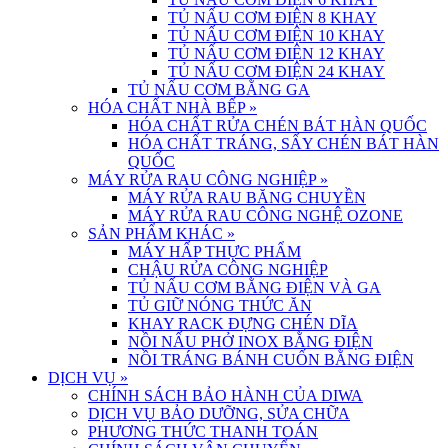
TỦ NẤU CƠM ĐIỆN 8 KHAY
TỦ NẤU CƠM ĐIỆN 10 KHAY
TỦ NẤU CƠM ĐIỆN 12 KHAY
TỦ NẤU CƠM ĐIỆN 24 KHAY
TỦ NẤU CƠM BẰNG GA
HÓA CHẤT NHÀ BẾP
»
HÓA CHẤT RỬA CHÉN BÁT HÀN QUỐC
HÓA CHẤT TRÁNG, SẤY CHÉN BÁT HÀN
QUỐC
MÁY RỬA RAU CÔNG NGHIỆP
»
MÁY RỬA RAU BĂNG CHUYỀN
MÁY RỬA RAU CÔNG NGHỆ OZONE
SẢN PHẨM KHÁC
»
MÁY HẤP THỰC PHẨM
CHẬU RỬA CÔNG NGHIỆP
TỦ NẤU CƠM BẰNG ĐIỆN VÀ GA
TỦ GIỮ NÓNG THỨC ĂN
KHAY RACK ĐỰNG CHÉN DĨA
NỒI NẤU PHỞ INOX BẰNG ĐIỆN
NỒI TRÁNG BÁNH CUỐN BẰNG ĐIỆN
DỊCH VỤ
»
CHÍNH SÁCH BẢO HÀNH CỦA DIWA
DỊCH VỤ BẢO DƯỠNG, SỬA CHỮA
PHƯƠNG THỨC THANH TOÁN