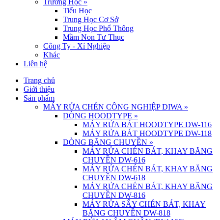
Trường Học
»
Tiểu Học
Trung Học Cơ Sở
Trung Học Phổ Thông
Mầm Non Tư Thục
Công Ty - Xí Nghiệp
Khác
Liên hệ
Trang chủ
Giới thiệu
Sản phẩm
MÁY RỬA CHÉN CÔNG NGHIỆP DIWA
»
DÒNG HOODTYPE
»
MÁY RỬA BÁT HOODTYPE DW-116
MÁY RỬA BÁT HOODTYPE DW-118
DÒNG BĂNG CHUYỀN
»
MÁY RỬA CHÉN BÁT, KHAY BĂNG
CHUYỀN DW-616
MÁY RỬA CHÉN BÁT, KHAY BĂNG
CHUYỀN DW-618
MÁY RỬA CHÉN BÁT, KHAY BĂNG
CHUYỀN DW-816
MÁY RỬA SẤY CHÉN BÁT, KHAY
BĂNG CHUYỀN DW-818