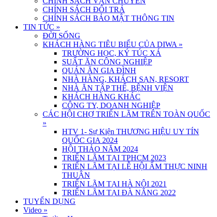
CHÍNH SÁCH VẬN CHUYỂN
CHÍNH SÁCH ĐỔI TRẢ
CHÍNH SÁCH BẢO MẬT THÔNG TIN
TIN TỨC
»
ĐỜI SỐNG
KHÁCH HÀNG TIÊU BIỂU CỦA DIWA
»
TRƯỜNG HỌC, KÝ TÚC XÁ
SUẤT ĂN CÔNG NGHIỆP
QUÁN ĂN GIA ĐÌNH
NHÀ HÀNG, KHÁCH SẠN, RESORT
NHÀ ĂN TẬP THỂ, BỆNH VIỆN
KHÁCH HÀNG KHÁC
CÔNG TY, DOANH NGHIỆP
CÁC HỘI CHỢ TRIỂN LÃM TRÊN TOÀN QUỐC
»
HTV 1- Sự Kiện THƯƠNG HIỆU UY TÍN
QUỐC GIA 2024
HỘI THẢO NĂM 2024
TRIỂN LÃM TẠI TPHCM 2023
TRIỂN LÃM TẠI LỄ HỘI ẨM THỰC NINH
THUẬN
TRIỂN LÃM TẠI HÀ NỘI 2021
TRIỂN LÃM TẠI ĐÀ NẴNG 2022
TUYỂN DỤNG
Video
»