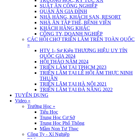
TRƯỜNG HỌC, KÝ TÚC XÁ
SUẤT ĂN CÔNG NGHIỆP
QUÁN ĂN GIA ĐÌNH
NHÀ HÀNG, KHÁCH SẠN, RESORT
NHÀ ĂN TẬP THỂ, BỆNH VIỆN
KHÁCH HÀNG KHÁC
CÔNG TY, DOANH NGHIỆP
CÁC HỘI CHỢ TRIỂN LÃM TRÊN TOÀN QUỐC
»
HTV 1- Sự Kiện THƯƠNG HIỆU UY TÍN
QUỐC GIA 2024
HỘI THẢO NĂM 2024
TRIỂN LÃM TẠI TPHCM 2023
TRIỂN LÃM TẠI LỄ HỘI ẨM THỰC NINH
THUẬN
TRIỂN LÃM TẠI HÀ NỘI 2021
TRIỂN LÃM TẠI ĐÀ NẴNG 2022
TUYỂN DỤNG
Video
»
Trường Học
»
Tiểu Học
Trung Học Cơ Sở
Trung Học Phổ Thông
Mầm Non Tư Thục
Công Ty - Xí Nghiệp