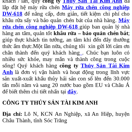
khách / lần, quý
công ty
Thủy Sản Tài Kim Anh
đã
lắp đặt hệ máy rửa chén
Máy rửa chén công nghiệp
DW-618
để nâng cấp, đơn giản, tiết kiệm chi phí cho
khâu rửa sấy và bảo quản chén bát của nhà hàng.
Máy
rửa chén công nghiệp DW-618
giúp ban quản lý nhà
hàng an tâm, quản tốt
khâu rửa – bảo quản chén bát
;
giúp thực khách tin tưởng, an tâm khi đến đây thưởng
thức ẩm thực.Một lần nữa, chúng tôi xin gửi lời cảm ơn
chân thành đến quý khách hàng
. Chúc bạn luôn có
nhiều sức khỏe, may mắn và thành công trong cuộc
sống! Quý khách hàng
công ty
Thủy Sản Tài Kim
Anh
là đơn vị vận hành và hoạt động trong lĩnh vực
sản xuất-xuất khẩu thủy hải sản con số lên đến 30.000
tấn mỗi năm và sang 20 nước bao gồm EU và Châu Á
để biết thêm chi tiết nhấn tại
đây
.
CÔNG TY THỦY SẢN TÀI KIM ANH
Địa chỉ:
Lô N, KCN An Nghiệp, xã An Hiệp, huyện
Châu Thành, tỉnh Sóc Trăng
———————————————————————