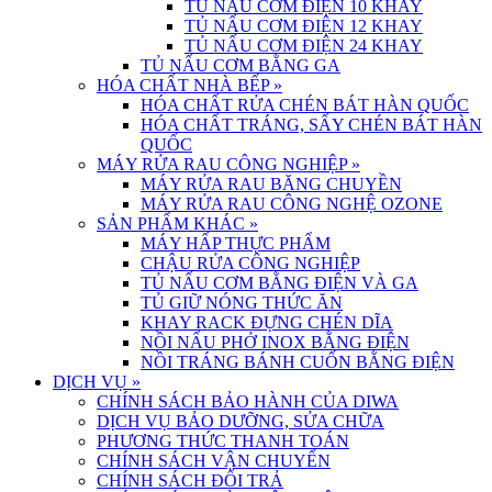
TỦ NẤU CƠM ĐIỆN 10 KHAY
TỦ NẤU CƠM ĐIỆN 12 KHAY
TỦ NẤU CƠM ĐIỆN 24 KHAY
TỦ NẤU CƠM BẰNG GA
HÓA CHẤT NHÀ BẾP
»
HÓA CHẤT RỬA CHÉN BÁT HÀN QUỐC
HÓA CHẤT TRÁNG, SẤY CHÉN BÁT HÀN
QUỐC
MÁY RỬA RAU CÔNG NGHIỆP
»
MÁY RỬA RAU BĂNG CHUYỀN
MÁY RỬA RAU CÔNG NGHỆ OZONE
SẢN PHẨM KHÁC
»
MÁY HẤP THỰC PHẨM
CHẬU RỬA CÔNG NGHIỆP
TỦ NẤU CƠM BẰNG ĐIỆN VÀ GA
TỦ GIỮ NÓNG THỨC ĂN
KHAY RACK ĐỰNG CHÉN DĨA
NỒI NẤU PHỞ INOX BẰNG ĐIỆN
NỒI TRÁNG BÁNH CUỐN BẰNG ĐIỆN
DỊCH VỤ
»
CHÍNH SÁCH BẢO HÀNH CỦA DIWA
DỊCH VỤ BẢO DƯỠNG, SỬA CHỮA
PHƯƠNG THỨC THANH TOÁN
CHÍNH SÁCH VẬN CHUYỂN
CHÍNH SÁCH ĐỔI TRẢ