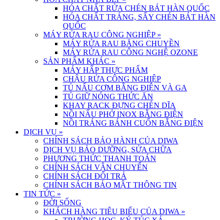
HÓA CHẤT RỬA CHÉN BÁT HÀN QUỐC
HÓA CHẤT TRÁNG, SẤY CHÉN BÁT HÀN
QUỐC
MÁY RỬA RAU CÔNG NGHIỆP
»
MÁY RỬA RAU BĂNG CHUYỀN
MÁY RỬA RAU CÔNG NGHỆ OZONE
SẢN PHẨM KHÁC
»
MÁY HẤP THỰC PHẨM
CHẬU RỬA CÔNG NGHIỆP
TỦ NẤU CƠM BẰNG ĐIỆN VÀ GA
TỦ GIỮ NÓNG THỨC ĂN
KHAY RACK ĐỰNG CHÉN DĨA
NỒI NẤU PHỞ INOX BẰNG ĐIỆN
NỒI TRÁNG BÁNH CUỐN BẰNG ĐIỆN
DỊCH VỤ
»
CHÍNH SÁCH BẢO HÀNH CỦA DIWA
DỊCH VỤ BẢO DƯỠNG, SỬA CHỮA
PHƯƠNG THỨC THANH TOÁN
CHÍNH SÁCH VẬN CHUYỂN
CHÍNH SÁCH ĐỔI TRẢ
CHÍNH SÁCH BẢO MẬT THÔNG TIN
TIN TỨC
»
ĐỜI SỐNG
KHÁCH HÀNG TIÊU BIỂU CỦA DIWA
»