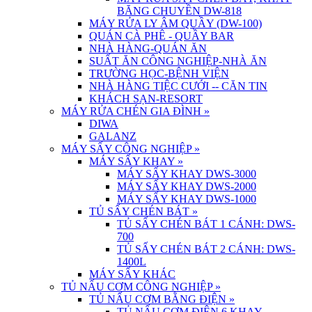
BĂNG CHUYỀN DW-818
MÁY RỬA LY ÂM QUẦY (DW-100)
QUÁN CÀ PHÊ - QUẦY BAR
NHÀ HÀNG-QUÁN ĂN
SUẤT ĂN CÔNG NGHIỆP-NHÀ ĂN
TRƯỜNG HỌC-BỆNH VIỆN
NHÀ HÀNG TIỆC CƯỚI -- CĂN TIN
KHÁCH SẠN-RESORT
MÁY RỬA CHÉN GIA ĐÌNH
»
DIWA
GALANZ
MÁY SẤY CÔNG NGHIỆP
»
MÁY SẤY KHAY
»
MÁY SẤY KHAY DWS-3000
MÁY SẤY KHAY DWS-2000
MÁY SẤY KHAY DWS-1000
TỦ SẤY CHÉN BÁT
»
TỦ SẤY CHÉN BÁT 1 CÁNH: DWS-
700
TỦ SẤY CHÉN BÁT 2 CÁNH: DWS-
1400L
MÁY SẤY KHÁC
TỦ NẤU CƠM CÔNG NGHIỆP
»
TỦ NẤU CƠM BẰNG ĐIỆN
»
TỦ NẤU CƠM ĐIỆN 6 KHAY