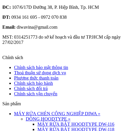
ĐC:
107/6/17D Đường 38, P. Hiệp Bình, Tp. HCM
ĐT:
0934 161 695 - 0972 070 838
Email:
diwavina@gmail.com
MST: 0314251773 do sở kế hoạch và đầu tư TP.HCM cấp ngày
27/02/2017
Chính sách
Chính sách bảo mật thông tin
Thoả thuận sử dụng dịch vụ
Phương thức thanh toán
Chính sách bảo hành
Chính sách đổi trả
Chính sách vận chuyển
Sản phẩm
MÁY RỬA CHÉN CÔNG NGHIỆP DIWA
»
DÒNG HOODTYPE
»
MÁY RỬA BÁT HOODTYPE DW-116
MÁY RỬA BÁT HOODTYPE DW-118