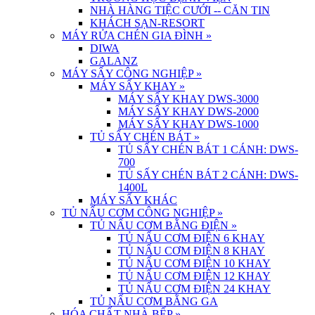
NHÀ HÀNG TIỆC CƯỚI -- CĂN TIN
KHÁCH SẠN-RESORT
MÁY RỬA CHÉN GIA ĐÌNH
»
DIWA
GALANZ
MÁY SẤY CÔNG NGHIỆP
»
MÁY SẤY KHAY
»
MÁY SẤY KHAY DWS-3000
MÁY SẤY KHAY DWS-2000
MÁY SẤY KHAY DWS-1000
TỦ SẤY CHÉN BÁT
»
TỦ SẤY CHÉN BÁT 1 CÁNH: DWS-
700
TỦ SẤY CHÉN BÁT 2 CÁNH: DWS-
1400L
MÁY SẤY KHÁC
TỦ NẤU CƠM CÔNG NGHIỆP
»
TỦ NẤU CƠM BẰNG ĐIỆN
»
TỦ NẤU CƠM ĐIỆN 6 KHAY
TỦ NẤU CƠM ĐIỆN 8 KHAY
TỦ NẤU CƠM ĐIỆN 10 KHAY
TỦ NẤU CƠM ĐIỆN 12 KHAY
TỦ NẤU CƠM ĐIỆN 24 KHAY
TỦ NẤU CƠM BẰNG GA
HÓA CHẤT NHÀ BẾP
»