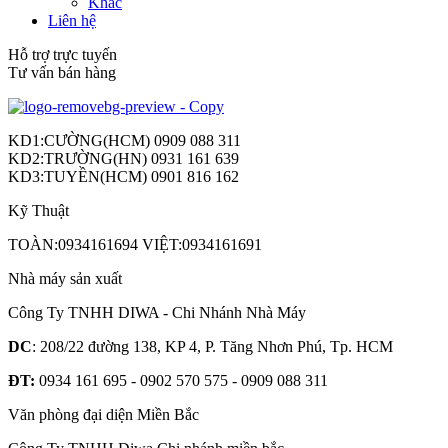
Khác
Liên hệ
Hỗ trợ trực tuyến
Tư vấn bán hàng
KD1:CƯỜNG(HCM) 0909 088 311
KD2:TRƯỜNG(HN) 0931 161 639
KD3:TUYỀN(HCM) 0901 816 162
Kỹ Thuật
TOÀN:0934161694 VIỆT:0934161691
Nhà máy sản xuất
Công Ty TNHH DIWA - Chi Nhánh Nhà Máy
DC
: 208/22 đường 138, KP 4, P. Tăng Nhơn Phú, Tp. HCM
ĐT:
0934 161 695 - 0902 570 575 - 0909 088 311
Văn phòng đại diện Miền Bắc