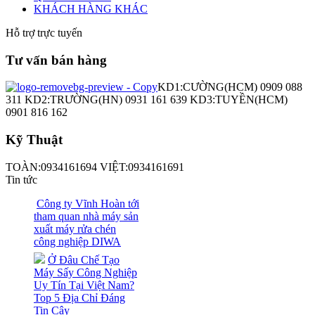
KHÁCH HÀNG KHÁC
Hỗ trợ trực tuyến
Tư vấn bán hàng
KD1:CƯỜNG(HCM) 0909 088
311 KD2:TRƯỜNG(HN) 0931 161 639 KD3:TUYỀN(HCM)
0901 816 162
Kỹ Thuật
TOÀN:0934161694 VIỆT:0934161691
Tin tức
Công ty Vĩnh Hoàn tới
tham quan nhà máy sản
xuất máy rửa chén
công nghiệp DIWA
Ở Đâu Chế Tạo
Máy Sấy Công Nghiệp
Uy Tín Tại Việt Nam?
Top 5 Địa Chỉ Đáng
Tin Cậy