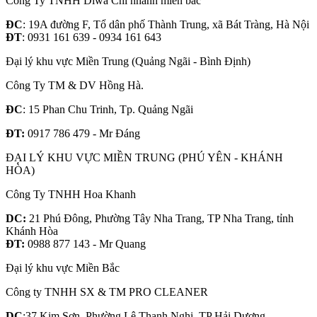
Công Ty TNHH Diwa Chi nhánh miền bắc
ĐC
: 19A đường F, Tổ dân phố Thành Trung, xã Bát Tràng, Hà Nội
ĐT
: 0931 161 639 - 0934 161 643
Đại lý khu vực Miền Trung (Quảng Ngãi - Bình Định)
Công Ty TM & DV Hồng Hà.
ĐC
: 15 Phan Chu Trinh, Tp. Quảng Ngãi
ĐT:
0917 786 479 - Mr Đáng
ĐẠI LÝ KHU VỰC MIỀN TRUNG (PHÚ YÊN - KHÁNH
HÒA)
Công Ty TNHH Hoa Khanh
DC:
21 Phú Đông, Phường Tây Nha Trang, TP Nha Trang, tỉnh
Khánh Hòa
ĐT:
0988 877 143 - Mr Quang
Đại lý khu vực Miền Bắc
Công ty TNHH SX & TM PRO CLEANER
DC
:37 Kim Sơn, Phường Lê Thanh Nghị, TP Hải Dương