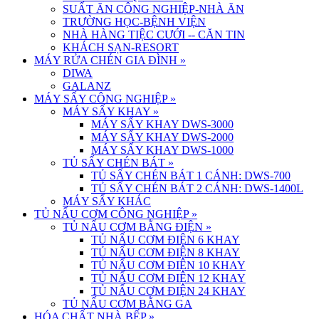
SUẤT ĂN CÔNG NGHIỆP-NHÀ ĂN
TRƯỜNG HỌC-BỆNH VIỆN
NHÀ HÀNG TIỆC CƯỚI -- CĂN TIN
KHÁCH SẠN-RESORT
MÁY RỬA CHÉN GIA ĐÌNH
»
DIWA
GALANZ
MÁY SẤY CÔNG NGHIỆP
»
MÁY SẤY KHAY
»
MÁY SẤY KHAY DWS-3000
MÁY SẤY KHAY DWS-2000
MÁY SẤY KHAY DWS-1000
TỦ SẤY CHÉN BÁT
»
TỦ SẤY CHÉN BÁT 1 CÁNH: DWS-700
TỦ SẤY CHÉN BÁT 2 CÁNH: DWS-1400L
MÁY SẤY KHÁC
TỦ NẤU CƠM CÔNG NGHIỆP
»
TỦ NẤU CƠM BẰNG ĐIỆN
»
TỦ NẤU CƠM ĐIỆN 6 KHAY
TỦ NẤU CƠM ĐIỆN 8 KHAY
TỦ NẤU CƠM ĐIỆN 10 KHAY
TỦ NẤU CƠM ĐIỆN 12 KHAY
TỦ NẤU CƠM ĐIỆN 24 KHAY
TỦ NẤU CƠM BẰNG GA
HÓA CHẤT NHÀ BẾP
»