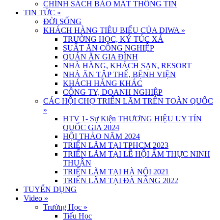
CHÍNH SÁCH BẢO MẬT THÔNG TIN
TIN TỨC
»
ĐỜI SỐNG
KHÁCH HÀNG TIÊU BIỂU CỦA DIWA
»
TRƯỜNG HỌC, KÝ TÚC XÁ
SUẤT ĂN CÔNG NGHIỆP
QUÁN ĂN GIA ĐÌNH
NHÀ HÀNG, KHÁCH SẠN, RESORT
NHÀ ĂN TẬP THỂ, BỆNH VIỆN
KHÁCH HÀNG KHÁC
CÔNG TY, DOANH NGHIỆP
CÁC HỘI CHỢ TRIỂN LÃM TRÊN TOÀN QUỐC
»
HTV 1- Sự Kiện THƯƠNG HIỆU UY TÍN
QUỐC GIA 2024
HỘI THẢO NĂM 2024
TRIỂN LÃM TẠI TPHCM 2023
TRIỂN LÃM TẠI LỄ HỘI ẨM THỰC NINH
THUẬN
TRIỂN LÃM TẠI HÀ NỘI 2021
TRIỂN LÃM TẠI ĐÀ NẴNG 2022
TUYỂN DỤNG
Video
»
Trường Học
»
Tiểu Học