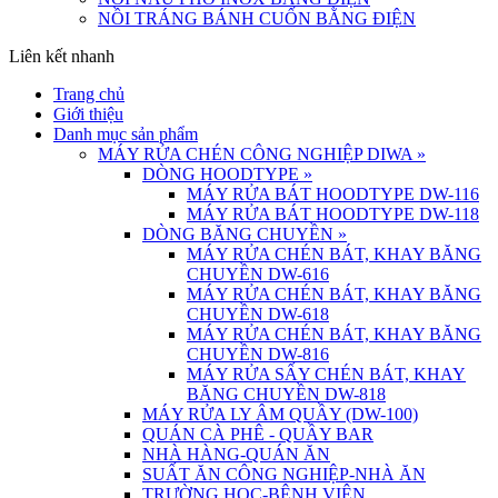
NỒI TRÁNG BÁNH CUỐN BẰNG ĐIỆN
Liên kết nhanh
Trang chủ
Giới thiệu
Danh mục sản phẩm
MÁY RỬA CHÉN CÔNG NGHIỆP DIWA
»
DÒNG HOODTYPE
»
MÁY RỬA BÁT HOODTYPE DW-116
MÁY RỬA BÁT HOODTYPE DW-118
DÒNG BĂNG CHUYỀN
»
MÁY RỬA CHÉN BÁT, KHAY BĂNG
CHUYỀN DW-616
MÁY RỬA CHÉN BÁT, KHAY BĂNG
CHUYỀN DW-618
MÁY RỬA CHÉN BÁT, KHAY BĂNG
CHUYỀN DW-816
MÁY RỬA SẤY CHÉN BÁT, KHAY
BĂNG CHUYỀN DW-818
MÁY RỬA LY ÂM QUẦY (DW-100)
QUÁN CÀ PHÊ - QUẦY BAR
NHÀ HÀNG-QUÁN ĂN
SUẤT ĂN CÔNG NGHIỆP-NHÀ ĂN
TRƯỜNG HỌC-BỆNH VIỆN