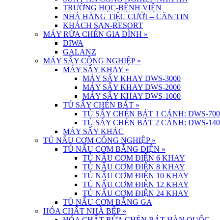
TRƯỜNG HỌC-BỆNH VIỆN
NHÀ HÀNG TIỆC CƯỚI -- CĂN TIN
KHÁCH SẠN-RESORT
MÁY RỬA CHÉN GIA ĐÌNH
»
DIWA
GALANZ
MÁY SẤY CÔNG NGHIỆP
»
MÁY SẤY KHAY
»
MÁY SẤY KHAY DWS-3000
MÁY SẤY KHAY DWS-2000
MÁY SẤY KHAY DWS-1000
TỦ SẤY CHÉN BÁT
»
TỦ SẤY CHÉN BÁT 1 CÁNH: DWS-700
TỦ SẤY CHÉN BÁT 2 CÁNH: DWS-140
MÁY SẤY KHÁC
TỦ NẤU CƠM CÔNG NGHIỆP
»
TỦ NẤU CƠM BẰNG ĐIỆN
»
TỦ NẤU CƠM ĐIỆN 6 KHAY
TỦ NẤU CƠM ĐIỆN 8 KHAY
TỦ NẤU CƠM ĐIỆN 10 KHAY
TỦ NẤU CƠM ĐIỆN 12 KHAY
TỦ NẤU CƠM ĐIỆN 24 KHAY
TỦ NẤU CƠM BẰNG GA
HÓA CHẤT NHÀ BẾP
»
HÓA CHẤT RỬA CHÉN BÁT HÀN QUỐC