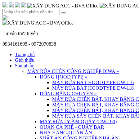
Tư vấn trực tuyến
0934161695 - 0972070838
Trang chủ
Giới thiệu
Sản phẩm
MÁY RỬA CHÉN CÔNG NGHIỆP DIWA
»
DÒNG HOODTYPE
»
MÁY RỬA BÁT HOODTYPE DW-116
MÁY RỬA BÁT HOODTYPE DW-118
DÒNG BĂNG CHUYỀN
»
MÁY RỬA CHÉN BÁT, KHAY BĂNG 
MÁY RỬA CHÉN BÁT, KHAY BĂNG 
MÁY RỬA CHÉN BÁT, KHAY BĂNG 
MÁY RỬA SẤY CHÉN BÁT, KHAY BĂ
MÁY RỬA LY ÂM QUẦY (DW-100)
QUÁN CÀ PHÊ - QUẦY BAR
NHÀ HÀNG-QUÁN ĂN
SUẤT ĂN CÔNG NGHIỆP-NHÀ ĂN