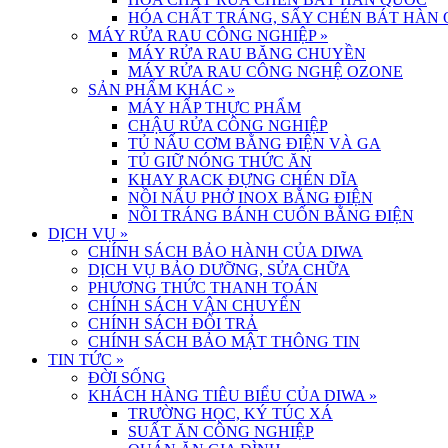
HÓA CHẤT TRÁNG, SẤY CHÉN BÁT HÀN
MÁY RỬA RAU CÔNG NGHIỆP
»
MÁY RỬA RAU BĂNG CHUYỀN
MÁY RỬA RAU CÔNG NGHỆ OZONE
SẢN PHẨM KHÁC
»
MÁY HẤP THỰC PHẨM
CHẬU RỬA CÔNG NGHIỆP
TỦ NẤU CƠM BẰNG ĐIỆN VÀ GA
TỦ GIỮ NÓNG THỨC ĂN
KHAY RACK ĐỰNG CHÉN DĨA
NỒI NẤU PHỞ INOX BẰNG ĐIỆN
NỒI TRÁNG BÁNH CUỐN BẰNG ĐIỆN
DỊCH VỤ
»
CHÍNH SÁCH BẢO HÀNH CỦA DIWA
DỊCH VỤ BẢO DƯỠNG, SỬA CHỮA
PHƯƠNG THỨC THANH TOÁN
CHÍNH SÁCH VẬN CHUYỂN
CHÍNH SÁCH ĐỔI TRẢ
CHÍNH SÁCH BẢO MẬT THÔNG TIN
TIN TỨC
»
ĐỜI SỐNG
KHÁCH HÀNG TIÊU BIỂU CỦA DIWA
»
TRƯỜNG HỌC, KÝ TÚC XÁ
SUẤT ĂN CÔNG NGHIỆP