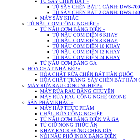
TỦ SẤY CHÉN BÁT
»
TỦ SẤY CHÉN BÁT 1 CÁNH: DWS-700
TỦ SẤY CHÉN BÁT 2 CÁNH: DWS-140
MÁY SẤY KHÁC
TỦ NẤU CƠM CÔNG NGHIỆP
»
TỦ NẤU CƠM BẰNG ĐIỆN
»
TỦ NẤU CƠM ĐIỆN 6 KHAY
TỦ NẤU CƠM ĐIỆN 8 KHAY
TỦ NẤU CƠM ĐIỆN 10 KHAY
TỦ NẤU CƠM ĐIỆN 12 KHAY
TỦ NẤU CƠM ĐIỆN 24 KHAY
TỦ NẤU CƠM BẰNG GA
HÓA CHẤT NHÀ BẾP
»
HÓA CHẤT RỬA CHÉN BÁT HÀN QUỐC
HÓA CHẤT TRÁNG, SẤY CHÉN BÁT HÀN
MÁY RỬA RAU CÔNG NGHIỆP
»
MÁY RỬA RAU BĂNG CHUYỀN
MÁY RỬA RAU CÔNG NGHỆ OZONE
SẢN PHẨM KHÁC
»
MÁY HẤP THỰC PHẨM
CHẬU RỬA CÔNG NGHIỆP
TỦ NẤU CƠM BẰNG ĐIỆN VÀ GA
TỦ GIỮ NÓNG THỨC ĂN
KHAY RACK ĐỰNG CHÉN DĨA
NỒI NẤU PHỞ INOX BẰNG ĐIỆN