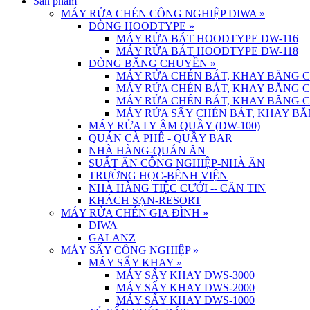
Sản phẩm
MÁY RỬA CHÉN CÔNG NGHIỆP DIWA
»
DÒNG HOODTYPE
»
MÁY RỬA BÁT HOODTYPE DW-116
MÁY RỬA BÁT HOODTYPE DW-118
DÒNG BĂNG CHUYỀN
»
MÁY RỬA CHÉN BÁT, KHAY BĂNG 
MÁY RỬA CHÉN BÁT, KHAY BĂNG 
MÁY RỬA CHÉN BÁT, KHAY BĂNG 
MÁY RỬA SẤY CHÉN BÁT, KHAY BĂ
MÁY RỬA LY ÂM QUẦY (DW-100)
QUÁN CÀ PHÊ - QUẦY BAR
NHÀ HÀNG-QUÁN ĂN
SUẤT ĂN CÔNG NGHIỆP-NHÀ ĂN
TRƯỜNG HỌC-BỆNH VIỆN
NHÀ HÀNG TIỆC CƯỚI -- CĂN TIN
KHÁCH SẠN-RESORT
MÁY RỬA CHÉN GIA ĐÌNH
»
DIWA
GALANZ
MÁY SẤY CÔNG NGHIỆP
»
MÁY SẤY KHAY
»
MÁY SẤY KHAY DWS-3000
MÁY SẤY KHAY DWS-2000
MÁY SẤY KHAY DWS-1000