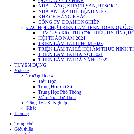
QUÁN ĂN GIA ĐÌNH
NHÀ HÀNG, KHÁCH SẠN, RESORT
NHÀ ĂN TẬP THỂ, BỆNH VIỆN
KHÁCH HÀNG KHÁC
CÔNG TY, DOANH NGHIỆP
CÁC HỘI CHỢ TRIỂN LÃM TRÊN TOÀN QUỐC
»
HTV 1- Sự Kiện THƯƠNG HIỆU UY TÍN QUỐ
HỘI THẢO NĂM 2024
TRIỂN LÃM TẠI TPHCM 2023
TRIỂN LÃM TẠI LỄ HỘI ẨM THỰC NINH 
TRIỂN LÃM TẠI HÀ NỘI 2021
TRIỂN LÃM TẠI ĐÀ NẴNG 2022
TUYỂN DỤNG
Video
»
Trường Học
»
Tiểu Học
Trung Học Cơ Sở
Trung Học Phổ Thông
Mầm Non Tư Thục
Công Ty - Xí Nghiệp
Khác
Liên hệ
Trang chủ
Giới thiệu