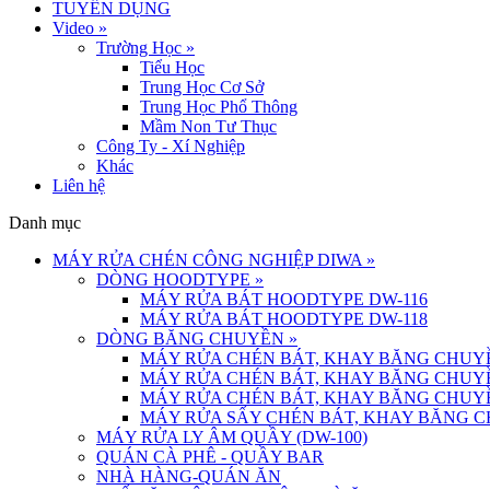
TUYỂN DỤNG
Video
»
Trường Học
»
Tiểu Học
Trung Học Cơ Sở
Trung Học Phổ Thông
Mầm Non Tư Thục
Công Ty - Xí Nghiệp
Khác
Liên hệ
Danh mục
MÁY RỬA CHÉN CÔNG NGHIỆP DIWA
»
DÒNG HOODTYPE
»
MÁY RỬA BÁT HOODTYPE DW-116
MÁY RỬA BÁT HOODTYPE DW-118
DÒNG BĂNG CHUYỀN
»
MÁY RỬA CHÉN BÁT, KHAY BĂNG CHUYỀ
MÁY RỬA CHÉN BÁT, KHAY BĂNG CHUYỀ
MÁY RỬA CHÉN BÁT, KHAY BĂNG CHUYỀ
MÁY RỬA SẤY CHÉN BÁT, KHAY BĂNG C
MÁY RỬA LY ÂM QUẦY (DW-100)
QUÁN CÀ PHÊ - QUẦY BAR
NHÀ HÀNG-QUÁN ĂN