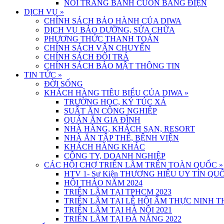
NỒI TRÁNG BÁNH CUỐN BẰNG ĐIỆN
DỊCH VỤ
»
CHÍNH SÁCH BẢO HÀNH CỦA DIWA
DỊCH VỤ BẢO DƯỠNG, SỬA CHỮA
PHƯƠNG THỨC THANH TOÁN
CHÍNH SÁCH VẬN CHUYỂN
CHÍNH SÁCH ĐỔI TRẢ
CHÍNH SÁCH BẢO MẬT THÔNG TIN
TIN TỨC
»
ĐỜI SỐNG
KHÁCH HÀNG TIÊU BIỂU CỦA DIWA
»
TRƯỜNG HỌC, KÝ TÚC XÁ
SUẤT ĂN CÔNG NGHIỆP
QUÁN ĂN GIA ĐÌNH
NHÀ HÀNG, KHÁCH SẠN, RESORT
NHÀ ĂN TẬP THỂ, BỆNH VIỆN
KHÁCH HÀNG KHÁC
CÔNG TY, DOANH NGHIỆP
CÁC HỘI CHỢ TRIỂN LÃM TRÊN TOÀN QUỐC
»
HTV 1- Sự Kiện THƯƠNG HIỆU UY TÍN QUỐ
HỘI THẢO NĂM 2024
TRIỂN LÃM TẠI TPHCM 2023
TRIỂN LÃM TẠI LỄ HỘI ẨM THỰC NINH 
TRIỂN LÃM TẠI HÀ NỘI 2021
TRIỂN LÃM TẠI ĐÀ NẴNG 2022