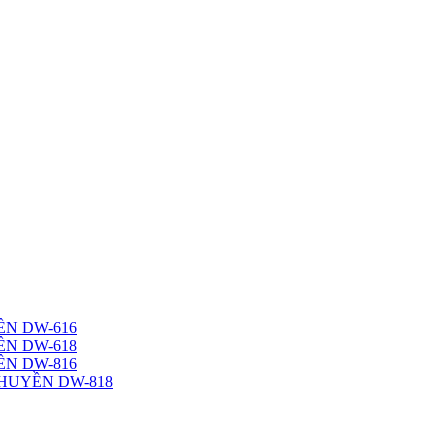
N DW-616
N DW-618
N DW-816
HUYỀN DW-818