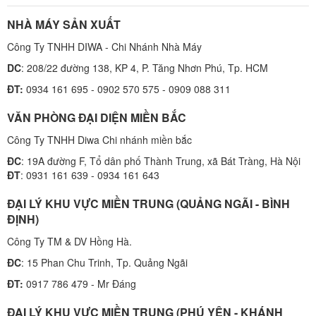
NHÀ MÁY SẢN XUẤT
Công Ty TNHH DIWA - Chi Nhánh Nhà Máy
DC
: 208/22 đường 138, KP 4, P. Tăng Nhơn Phú, Tp. HCM
ĐT:
0934 161 695 - 0902 570 575 - 0909 088 311
VĂN PHÒNG ĐẠI DIỆN MIỀN BẮC
Công Ty TNHH Diwa Chi nhánh miền bắc
ĐC
: 19A đường F, Tổ dân phố Thành Trung, xã Bát Tràng, Hà Nội
ĐT
: 0931 161 639 - 0934 161 643
ĐẠI LÝ KHU VỰC MIỀN TRUNG (QUẢNG NGÃI - BÌNH
ĐỊNH)
Công Ty TM & DV Hồng Hà.
ĐC
: 15 Phan Chu Trinh, Tp. Quảng Ngãi
ĐT:
0917 786 479 - Mr Đáng
ĐẠI LÝ KHU VỰC MIỀN TRUNG (PHÚ YÊN - KHÁNH