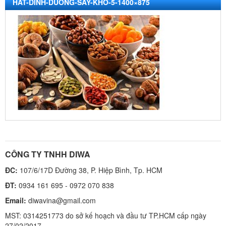
HAT-DINH-DUONG-SAY-KHO-5-1400×875
CÔNG TY TNHH DIWA
ĐC:
107/6/17D Đường 38, P. Hiệp Bình, Tp. HCM
ĐT:
0934 161 695 - 0972 070 838
Email:
diwavina@gmail.com
MST: 0314251773 do sở kế hoạch và đầu tư TP.HCM cấp ngày
27/02/2017