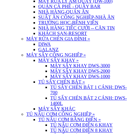
MÁY RỬA LY ÂM QUẦY (DW-100)
QUÁN CÀ PHÊ - QUẦY BAR
NHÀ HÀNG-QUÁN ĂN
SUẤT ĂN CÔNG NGHIỆP-NHÀ ĂN
TRƯỜNG HỌC-BỆNH VIỆN
NHÀ HÀNG TIỆC CƯỚI -- CĂN TIN
KHÁCH SẠN-RESORT
MÁY RỬA CHÉN GIA ĐÌNH
»
DIWA
GALANZ
MÁY SẤY CÔNG NGHIỆP
»
MÁY SẤY KHAY
»
MÁY SẤY KHAY DWS-3000
MÁY SẤY KHAY DWS-2000
MÁY SẤY KHAY DWS-1000
TỦ SẤY CHÉN BÁT
»
TỦ SẤY CHÉN BÁT 1 CÁNH: DWS-
700
TỦ SẤY CHÉN BÁT 2 CÁNH: DWS-
1400L
MÁY SẤY KHÁC
TỦ NẤU CƠM CÔNG NGHIỆP
»
TỦ NẤU CƠM BẰNG ĐIỆN
»
TỦ NẤU CƠM ĐIỆN 6 KHAY
TỦ NẤU CƠM ĐIỆN 8 KHAY