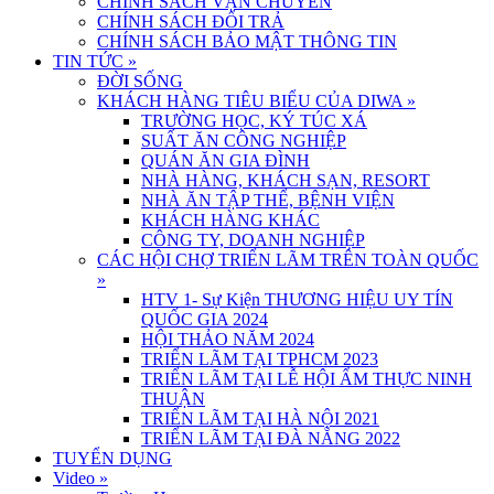
CHÍNH SÁCH VẬN CHUYỂN
CHÍNH SÁCH ĐỔI TRẢ
CHÍNH SÁCH BẢO MẬT THÔNG TIN
TIN TỨC
»
ĐỜI SỐNG
KHÁCH HÀNG TIÊU BIỂU CỦA DIWA
»
TRƯỜNG HỌC, KÝ TÚC XÁ
SUẤT ĂN CÔNG NGHIỆP
QUÁN ĂN GIA ĐÌNH
NHÀ HÀNG, KHÁCH SẠN, RESORT
NHÀ ĂN TẬP THỂ, BỆNH VIỆN
KHÁCH HÀNG KHÁC
CÔNG TY, DOANH NGHIỆP
CÁC HỘI CHỢ TRIỂN LÃM TRÊN TOÀN QUỐC
»
HTV 1- Sự Kiện THƯƠNG HIỆU UY TÍN
QUỐC GIA 2024
HỘI THẢO NĂM 2024
TRIỂN LÃM TẠI TPHCM 2023
TRIỂN LÃM TẠI LỄ HỘI ẨM THỰC NINH
THUẬN
TRIỂN LÃM TẠI HÀ NỘI 2021
TRIỂN LÃM TẠI ĐÀ NẴNG 2022
TUYỂN DỤNG
Video
»