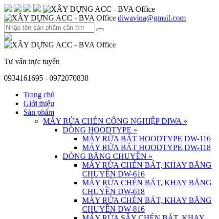
diwavina@gmail.com
Tư vấn trực tuyến
0934161695 - 0972070838
Trang chủ
Giới thiệu
Sản phẩm
MÁY RỬA CHÉN CÔNG NGHIỆP DIWA
»
DÒNG HOODTYPE
»
MÁY RỬA BÁT HOODTYPE DW-116
MÁY RỬA BÁT HOODTYPE DW-118
DÒNG BĂNG CHUYỀN
»
MÁY RỬA CHÉN BÁT, KHAY BĂNG
CHUYỀN DW-616
MÁY RỬA CHÉN BÁT, KHAY BĂNG
CHUYỀN DW-618
MÁY RỬA CHÉN BÁT, KHAY BĂNG
CHUYỀN DW-816
MÁY RỬA SẤY CHÉN BÁT, KHAY