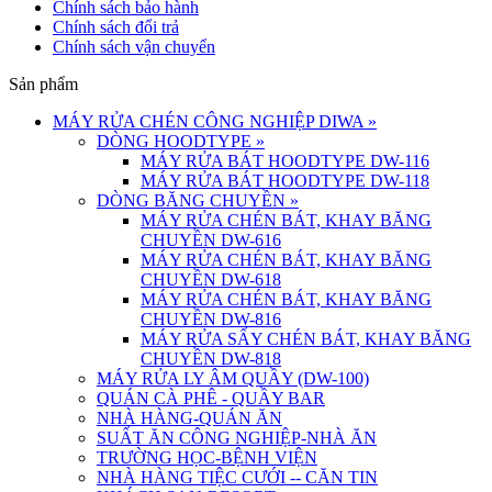
Chính sách bảo hành
Chính sách đổi trả
Chính sách vận chuyển
Sản phẩm
MÁY RỬA CHÉN CÔNG NGHIỆP DIWA
»
DÒNG HOODTYPE
»
MÁY RỬA BÁT HOODTYPE DW-116
MÁY RỬA BÁT HOODTYPE DW-118
DÒNG BĂNG CHUYỀN
»
MÁY RỬA CHÉN BÁT, KHAY BĂNG
CHUYỀN DW-616
MÁY RỬA CHÉN BÁT, KHAY BĂNG
CHUYỀN DW-618
MÁY RỬA CHÉN BÁT, KHAY BĂNG
CHUYỀN DW-816
MÁY RỬA SẤY CHÉN BÁT, KHAY BĂNG
CHUYỀN DW-818
MÁY RỬA LY ÂM QUẦY (DW-100)
QUÁN CÀ PHÊ - QUẦY BAR
NHÀ HÀNG-QUÁN ĂN
SUẤT ĂN CÔNG NGHIỆP-NHÀ ĂN
TRƯỜNG HỌC-BỆNH VIỆN
NHÀ HÀNG TIỆC CƯỚI -- CĂN TIN