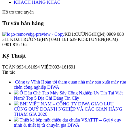
KHÁCH HÀNG KHÁC
Hỗ trợ trực tuyến
Tư vấn bán hàng
KD1:CƯỜNG(HCM) 0909 088
311 KD2:TRƯỜNG(HN) 0931 161 639 KD3:TUYỀN(HCM)
0901 816 162
Kỹ Thuật
TOÀN:0934161694 VIỆT:0934161691
Tin tức
Công ty Vĩnh Hoàn tới tham quan nhà máy sản xuất máy rửa
chén công nghiệp DIWA
Ở Đâu Chế Tạo Máy Sấy Công Nghiệp Uy Tín Tại Việt
Nam? Top 5 Địa Chỉ Đáng Tin Cậy
BNI VIỆT NAM – CÔNG TY DIWA GIAO LƯU
CÙNG QUÝ DOANH NGHIỆP VÀ CÁC GIAN HÀNG
THAM GIA 2026
Thiết kế bếp một chiều đạt chuẩn VSATTP – Gợi ý quy
trình & thiết bị từ chuyên gia DIWA