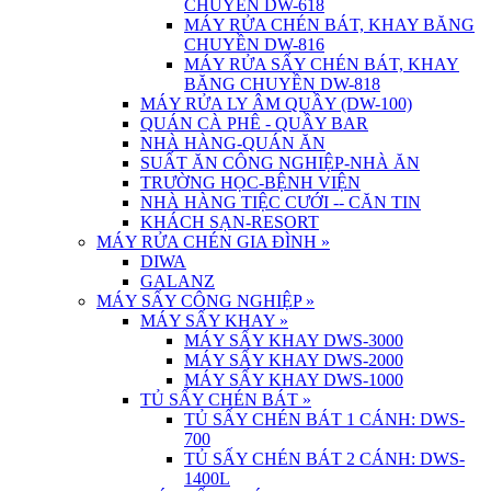
CHUYỀN DW-618
MÁY RỬA CHÉN BÁT, KHAY BĂNG
CHUYỀN DW-816
MÁY RỬA SẤY CHÉN BÁT, KHAY
BĂNG CHUYỀN DW-818
MÁY RỬA LY ÂM QUẦY (DW-100)
QUÁN CÀ PHÊ - QUẦY BAR
NHÀ HÀNG-QUÁN ĂN
SUẤT ĂN CÔNG NGHIỆP-NHÀ ĂN
TRƯỜNG HỌC-BỆNH VIỆN
NHÀ HÀNG TIỆC CƯỚI -- CĂN TIN
KHÁCH SẠN-RESORT
MÁY RỬA CHÉN GIA ĐÌNH
»
DIWA
GALANZ
MÁY SẤY CÔNG NGHIỆP
»
MÁY SẤY KHAY
»
MÁY SẤY KHAY DWS-3000
MÁY SẤY KHAY DWS-2000
MÁY SẤY KHAY DWS-1000
TỦ SẤY CHÉN BÁT
»
TỦ SẤY CHÉN BÁT 1 CÁNH: DWS-
700
TỦ SẤY CHÉN BÁT 2 CÁNH: DWS-
1400L