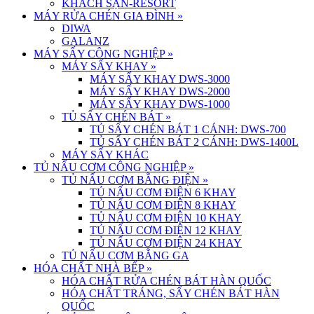
KHÁCH SẠN-RESORT
MÁY RỬA CHÉN GIA ĐÌNH
»
DIWA
GALANZ
MÁY SẤY CÔNG NGHIỆP
»
MÁY SẤY KHAY
»
MÁY SẤY KHAY DWS-3000
MÁY SẤY KHAY DWS-2000
MÁY SẤY KHAY DWS-1000
TỦ SẤY CHÉN BÁT
»
TỦ SẤY CHÉN BÁT 1 CÁNH: DWS-700
TỦ SẤY CHÉN BÁT 2 CÁNH: DWS-1400L
MÁY SẤY KHÁC
TỦ NẤU CƠM CÔNG NGHIỆP
»
TỦ NẤU CƠM BẰNG ĐIỆN
»
TỦ NẤU CƠM ĐIỆN 6 KHAY
TỦ NẤU CƠM ĐIỆN 8 KHAY
TỦ NẤU CƠM ĐIỆN 10 KHAY
TỦ NẤU CƠM ĐIỆN 12 KHAY
TỦ NẤU CƠM ĐIỆN 24 KHAY
TỦ NẤU CƠM BẰNG GA
HÓA CHẤT NHÀ BẾP
»
HÓA CHẤT RỬA CHÉN BÁT HÀN QUỐC
HÓA CHẤT TRÁNG, SẤY CHÉN BÁT HÀN
QUỐC