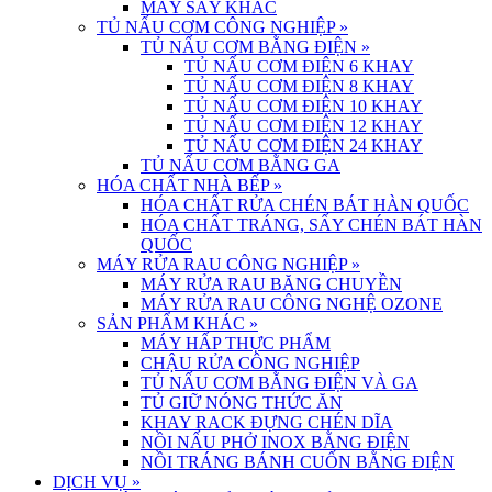
MÁY SẤY KHÁC
TỦ NẤU CƠM CÔNG NGHIỆP
»
TỦ NẤU CƠM BẰNG ĐIỆN
»
TỦ NẤU CƠM ĐIỆN 6 KHAY
TỦ NẤU CƠM ĐIỆN 8 KHAY
TỦ NẤU CƠM ĐIỆN 10 KHAY
TỦ NẤU CƠM ĐIỆN 12 KHAY
TỦ NẤU CƠM ĐIỆN 24 KHAY
TỦ NẤU CƠM BẰNG GA
HÓA CHẤT NHÀ BẾP
»
HÓA CHẤT RỬA CHÉN BÁT HÀN QUỐC
HÓA CHẤT TRÁNG, SẤY CHÉN BÁT HÀN
QUỐC
MÁY RỬA RAU CÔNG NGHIỆP
»
MÁY RỬA RAU BĂNG CHUYỀN
MÁY RỬA RAU CÔNG NGHỆ OZONE
SẢN PHẨM KHÁC
»
MÁY HẤP THỰC PHẨM
CHẬU RỬA CÔNG NGHIỆP
TỦ NẤU CƠM BẰNG ĐIỆN VÀ GA
TỦ GIỮ NÓNG THỨC ĂN
KHAY RACK ĐỰNG CHÉN DĨA
NỒI NẤU PHỞ INOX BẰNG ĐIỆN
NỒI TRÁNG BÁNH CUỐN BẰNG ĐIỆN
DỊCH VỤ
»