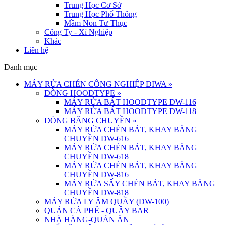
Trung Học Cơ Sở
Trung Học Phổ Thông
Mầm Non Tư Thục
Công Ty - Xí Nghiệp
Khác
Liên hệ
Danh mục
MÁY RỬA CHÉN CÔNG NGHIỆP DIWA
»
DÒNG HOODTYPE
»
MÁY RỬA BÁT HOODTYPE DW-116
MÁY RỬA BÁT HOODTYPE DW-118
DÒNG BĂNG CHUYỀN
»
MÁY RỬA CHÉN BÁT, KHAY BĂNG
CHUYỀN DW-616
MÁY RỬA CHÉN BÁT, KHAY BĂNG
CHUYỀN DW-618
MÁY RỬA CHÉN BÁT, KHAY BĂNG
CHUYỀN DW-816
MÁY RỬA SẤY CHÉN BÁT, KHAY BĂNG
CHUYỀN DW-818
MÁY RỬA LY ÂM QUẦY (DW-100)
QUÁN CÀ PHÊ - QUẦY BAR
NHÀ HÀNG-QUÁN ĂN