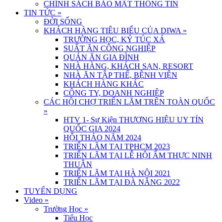
CHÍNH SÁCH BẢO MẬT THÔNG TIN
TIN TỨC
»
ĐỜI SỐNG
KHÁCH HÀNG TIÊU BIỂU CỦA DIWA
»
TRƯỜNG HỌC, KÝ TÚC XÁ
SUẤT ĂN CÔNG NGHIỆP
QUÁN ĂN GIA ĐÌNH
NHÀ HÀNG, KHÁCH SẠN, RESORT
NHÀ ĂN TẬP THỂ, BỆNH VIỆN
KHÁCH HÀNG KHÁC
CÔNG TY, DOANH NGHIỆP
CÁC HỘI CHỢ TRIỂN LÃM TRÊN TOÀN QUỐC
»
HTV 1- Sự Kiện THƯƠNG HIỆU UY TÍN
QUỐC GIA 2024
HỘI THẢO NĂM 2024
TRIỂN LÃM TẠI TPHCM 2023
TRIỂN LÃM TẠI LỄ HỘI ẨM THỰC NINH
THUẬN
TRIỂN LÃM TẠI HÀ NỘI 2021
TRIỂN LÃM TẠI ĐÀ NẴNG 2022
TUYỂN DỤNG
Video
»
Trường Học
»
Tiểu Học