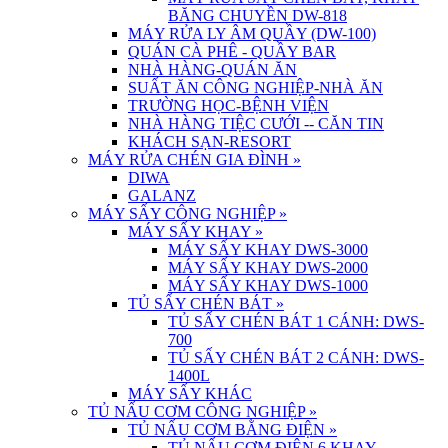
BĂNG CHUYỀN DW-818
MÁY RỬA LY ÂM QUẦY (DW-100)
QUÁN CÀ PHÊ - QUẦY BAR
NHÀ HÀNG-QUÁN ĂN
SUẤT ĂN CÔNG NGHIỆP-NHÀ ĂN
TRƯỜNG HỌC-BỆNH VIỆN
NHÀ HÀNG TIỆC CƯỚI -- CĂN TIN
KHÁCH SẠN-RESORT
MÁY RỬA CHÉN GIA ĐÌNH
»
DIWA
GALANZ
MÁY SẤY CÔNG NGHIỆP
»
MÁY SẤY KHAY
»
MÁY SẤY KHAY DWS-3000
MÁY SẤY KHAY DWS-2000
MÁY SẤY KHAY DWS-1000
TỦ SẤY CHÉN BÁT
»
TỦ SẤY CHÉN BÁT 1 CÁNH: DWS-
700
TỦ SẤY CHÉN BÁT 2 CÁNH: DWS-
1400L
MÁY SẤY KHÁC
TỦ NẤU CƠM CÔNG NGHIỆP
»
TỦ NẤU CƠM BẰNG ĐIỆN
»
TỦ NẤU CƠM ĐIỆN 6 KHAY