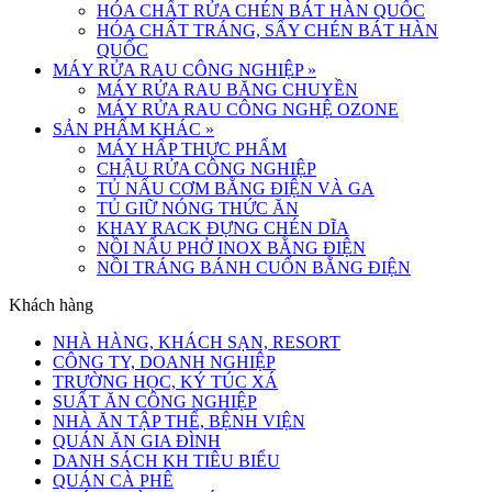
HÓA CHẤT RỬA CHÉN BÁT HÀN QUỐC
HÓA CHẤT TRÁNG, SẤY CHÉN BÁT HÀN
QUỐC
MÁY RỬA RAU CÔNG NGHIỆP
»
MÁY RỬA RAU BĂNG CHUYỀN
MÁY RỬA RAU CÔNG NGHỆ OZONE
SẢN PHẨM KHÁC
»
MÁY HẤP THỰC PHẨM
CHẬU RỬA CÔNG NGHIỆP
TỦ NẤU CƠM BẰNG ĐIỆN VÀ GA
TỦ GIỮ NÓNG THỨC ĂN
KHAY RACK ĐỰNG CHÉN DĨA
NỒI NẤU PHỞ INOX BẰNG ĐIỆN
NỒI TRÁNG BÁNH CUỐN BẰNG ĐIỆN
Khách hàng
NHÀ HÀNG, KHÁCH SẠN, RESORT
CÔNG TY, DOANH NGHIỆP
TRƯỜNG HỌC, KÝ TÚC XÁ
SUẤT ĂN CÔNG NGHIỆP
NHÀ ĂN TẬP THỂ, BỆNH VIỆN
QUÁN ĂN GIA ĐÌNH
DANH SÁCH KH TIÊU BIỂU
QUÁN CÀ PHÊ