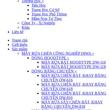
Trường Học
»
Tiểu Học
Trung Học Cơ Sở
Trung Học Phổ Thông
Mầm Non Tư Thục
Công Ty - Xí Nghiệp
Khác
Liên hệ
Trang chủ
Giới thiệu
Sản phẩm
MÁY RỬA CHÉN CÔNG NGHIỆP DIWA
»
DÒNG HOODTYPE
»
MÁY RỬA BÁT HOODTYPE DW-116
MÁY RỬA BÁT HOODTYPE DW-118
DÒNG BĂNG CHUYỀN
»
MÁY RỬA CHÉN BÁT, KHAY BĂNG
CHUYỀN DW-616
MÁY RỬA CHÉN BÁT, KHAY BĂNG
CHUYỀN DW-618
MÁY RỬA CHÉN BÁT, KHAY BĂNG
CHUYỀN DW-816
MÁY RỬA SẤY CHÉN BÁT, KHAY
BĂNG CHUYỀN DW-818