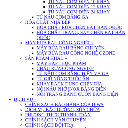
TỦ NẤU CƠM ĐIỆN 10 KHAY
TỦ NẤU CƠM ĐIỆN 12 KHAY
TỦ NẤU CƠM ĐIỆN 24 KHAY
TỦ NẤU CƠM BẰNG GA
HÓA CHẤT NHÀ BẾP
»
HÓA CHẤT RỬA CHÉN BÁT HÀN QUỐC
HÓA CHẤT TRÁNG, SẤY CHÉN BÁT HÀN
QUỐC
MÁY RỬA RAU CÔNG NGHIỆP
»
MÁY RỬA RAU BĂNG CHUYỀN
MÁY RỬA RAU CÔNG NGHỆ OZONE
SẢN PHẨM KHÁC
»
MÁY HẤP THỰC PHẨM
CHẬU RỬA CÔNG NGHIỆP
TỦ NẤU CƠM BẰNG ĐIỆN VÀ GA
TỦ GIỮ NÓNG THỨC ĂN
KHAY RACK ĐỰNG CHÉN DĨA
NỒI NẤU PHỞ INOX BẰNG ĐIỆN
NỒI TRÁNG BÁNH CUỐN BẰNG ĐIỆN
DỊCH VỤ
»
CHÍNH SÁCH BẢO HÀNH CỦA DIWA
DỊCH VỤ BẢO DƯỠNG, SỬA CHỮA
PHƯƠNG THỨC THANH TOÁN
CHÍNH SÁCH VẬN CHUYỂN
CHÍNH SÁCH ĐỔI TRẢ