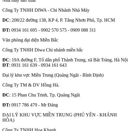
Nhà máy sản xuất
Công Ty TNHH DIWA - Chi Nhánh Nhà Máy
DC
: 208/22 đường 138, KP 4, P. Tăng Nhơn Phú, Tp. HCM
ĐT:
0934 161 695 - 0902 570 575 - 0909 088 311
Văn phòng đại diện Miền Bắc
Công Ty TNHH Diwa Chi nhánh miền bắc
ĐC
: 19A đường F, Tổ dân phố Thành Trung, xã Bát Tràng, Hà Nội
ĐT
: 0931 161 639 - 0934 161 643
Đại lý khu vực Miền Trung (Quảng Ngãi - Bình Định)
Công Ty TM & DV Hồng Hà.
ĐC
: 15 Phan Chu Trinh, Tp. Quảng Ngãi
ĐT:
0917 786 479 - Mr Đáng
ĐẠI LÝ KHU VỰC MIỀN TRUNG (PHÚ YÊN - KHÁNH
HÒA)
Công Ty TNHH Hoa Khanh