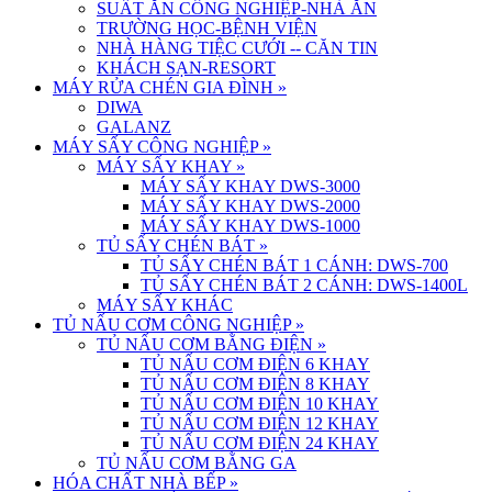
SUẤT ĂN CÔNG NGHIỆP-NHÀ ĂN
TRƯỜNG HỌC-BỆNH VIỆN
NHÀ HÀNG TIỆC CƯỚI -- CĂN TIN
KHÁCH SẠN-RESORT
MÁY RỬA CHÉN GIA ĐÌNH
»
DIWA
GALANZ
MÁY SẤY CÔNG NGHIỆP
»
MÁY SẤY KHAY
»
MÁY SẤY KHAY DWS-3000
MÁY SẤY KHAY DWS-2000
MÁY SẤY KHAY DWS-1000
TỦ SẤY CHÉN BÁT
»
TỦ SẤY CHÉN BÁT 1 CÁNH: DWS-700
TỦ SẤY CHÉN BÁT 2 CÁNH: DWS-1400L
MÁY SẤY KHÁC
TỦ NẤU CƠM CÔNG NGHIỆP
»
TỦ NẤU CƠM BẰNG ĐIỆN
»
TỦ NẤU CƠM ĐIỆN 6 KHAY
TỦ NẤU CƠM ĐIỆN 8 KHAY
TỦ NẤU CƠM ĐIỆN 10 KHAY
TỦ NẤU CƠM ĐIỆN 12 KHAY
TỦ NẤU CƠM ĐIỆN 24 KHAY
TỦ NẤU CƠM BẰNG GA
HÓA CHẤT NHÀ BẾP
»