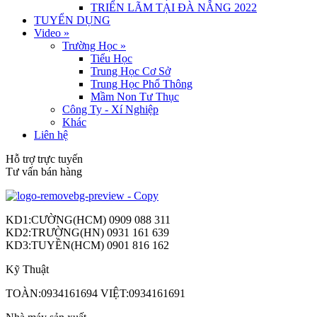
TRIỂN LÃM TẠI ĐÀ NẴNG 2022
TUYỂN DỤNG
Video
»
Trường Học
»
Tiểu Học
Trung Học Cơ Sở
Trung Học Phổ Thông
Mầm Non Tư Thục
Công Ty - Xí Nghiệp
Khác
Liên hệ
Hỗ trợ trực tuyến
Tư vấn bán hàng
KD1:CƯỜNG(HCM) 0909 088 311
KD2:TRƯỜNG(HN) 0931 161 639
KD3:TUYỀN(HCM) 0901 816 162
Kỹ Thuật
TOÀN:0934161694 VIỆT:0934161691