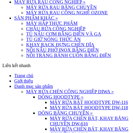
MÁY RỬA RAU CÔNG NGHIỆP
»
MÁY RỬA RAU BĂNG CHUYỀN
MÁY RỬA RAU CÔNG NGHỆ OZONE
SẢN PHẨM KHÁC
»
MÁY HẤP THỰC PHẨM
CHẬU RỬA CÔNG NGHIỆP
TỦ NẤU CƠM BẰNG ĐIỆN VÀ GA
TỦ GIỮ NÓNG THỨC ĂN
KHAY RACK ĐỰNG CHÉN DĨA
NỒI NẤU PHỞ INOX BẰNG ĐIỆN
NỒI TRÁNG BÁNH CUỐN BẰNG ĐIỆN
Liên kết nhanh
Trang chủ
Giới thiệu
Danh mục sản phẩm
MÁY RỬA CHÉN CÔNG NGHIỆP DIWA
»
DÒNG HOODTYPE
»
MÁY RỬA BÁT HOODTYPE DW-116
MÁY RỬA BÁT HOODTYPE DW-118
DÒNG BĂNG CHUYỀN
»
MÁY RỬA CHÉN BÁT, KHAY BĂNG
CHUYỀN DW-616
MÁY RỬA CHÉN BÁT, KHAY BĂNG