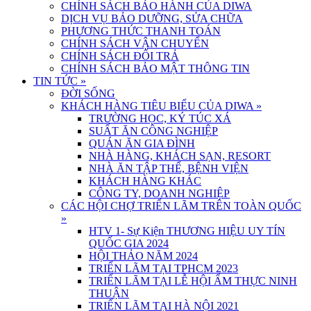
CHÍNH SÁCH BẢO HÀNH CỦA DIWA
DỊCH VỤ BẢO DƯỠNG, SỬA CHỮA
PHƯƠNG THỨC THANH TOÁN
CHÍNH SÁCH VẬN CHUYỂN
CHÍNH SÁCH ĐỔI TRẢ
CHÍNH SÁCH BẢO MẬT THÔNG TIN
TIN TỨC
»
ĐỜI SỐNG
KHÁCH HÀNG TIÊU BIỂU CỦA DIWA
»
TRƯỜNG HỌC, KÝ TÚC XÁ
SUẤT ĂN CÔNG NGHIỆP
QUÁN ĂN GIA ĐÌNH
NHÀ HÀNG, KHÁCH SẠN, RESORT
NHÀ ĂN TẬP THỂ, BỆNH VIỆN
KHÁCH HÀNG KHÁC
CÔNG TY, DOANH NGHIỆP
CÁC HỘI CHỢ TRIỂN LÃM TRÊN TOÀN QUỐC
»
HTV 1- Sự Kiện THƯƠNG HIỆU UY TÍN
QUỐC GIA 2024
HỘI THẢO NĂM 2024
TRIỂN LÃM TẠI TPHCM 2023
TRIỂN LÃM TẠI LỄ HỘI ẨM THỰC NINH
THUẬN
TRIỂN LÃM TẠI HÀ NỘI 2021