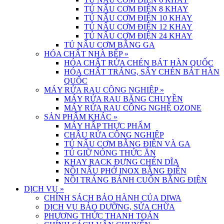
TỦ NẤU CƠM ĐIỆN 8 KHAY
TỦ NẤU CƠM ĐIỆN 10 KHAY
TỦ NẤU CƠM ĐIỆN 12 KHAY
TỦ NẤU CƠM ĐIỆN 24 KHAY
TỦ NẤU CƠM BẰNG GA
HÓA CHẤT NHÀ BẾP
»
HÓA CHẤT RỬA CHÉN BÁT HÀN QUỐC
HÓA CHẤT TRÁNG, SẤY CHÉN BÁT HÀN
QUỐC
MÁY RỬA RAU CÔNG NGHIỆP
»
MÁY RỬA RAU BĂNG CHUYỀN
MÁY RỬA RAU CÔNG NGHỆ OZONE
SẢN PHẨM KHÁC
»
MÁY HẤP THỰC PHẨM
CHẬU RỬA CÔNG NGHIỆP
TỦ NẤU CƠM BẰNG ĐIỆN VÀ GA
TỦ GIỮ NÓNG THỨC ĂN
KHAY RACK ĐỰNG CHÉN DĨA
NỒI NẤU PHỞ INOX BẰNG ĐIỆN
NỒI TRÁNG BÁNH CUỐN BẰNG ĐIỆN
DỊCH VỤ
»
CHÍNH SÁCH BẢO HÀNH CỦA DIWA
DỊCH VỤ BẢO DƯỠNG, SỬA CHỮA
PHƯƠNG THỨC THANH TOÁN