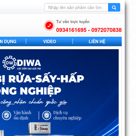
Tư vấn trực tuyến
0934161695 - 0972070838
N DỤNG
VIDEO
LIÊN HỆ