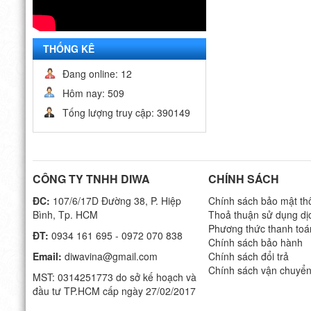
THỐNG KÊ
Đang online: 12
Hôm nay: 509
Tống lượng truy cập: 390149
CÔNG TY TNHH DIWA
CHÍNH SÁCH
ĐC:
107/6/17D Đường 38, P. Hiệp
Chính sách bảo mật thô
Bình, Tp. HCM
Thoả thuận sử dụng dị
Phương thức thanh toá
ĐT:
0934 161 695 - 0972 070 838
Chính sách bảo hành
Email:
diwavina@gmail.com
Chính sách đổi trả
Chính sách vận chuyể
MST: 0314251773 do sở kế hoạch và
đầu tư TP.HCM cấp ngày 27/02/2017