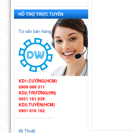
HỖ TRỢ TRỰC TUYẾN
Tư vấn bán hàng
KD1:CƯỜNG(HCM)
0909 088 311
KD2:TRƯỜNG(HN)
Thiết kế bếp
0931 161 639
một chiều đạt
KD3:TUYỀN(HCM)
chuẩn VSATTP
0901 816 162
– Gợi ý quy trình & thiết bị
từ chuyên gia DIWA
Công ty Vĩnh
Hoàn tới tham quan nhà
Kỹ Thuật
máy sản xuất máy rửa chén