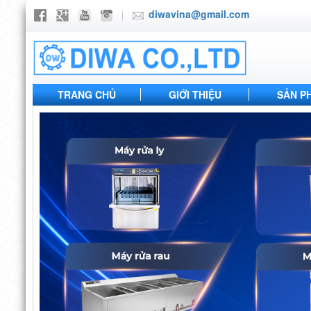
diwavina@gmail.com
TRANG CHỦ
GIỚI THIỆU
SẢN P