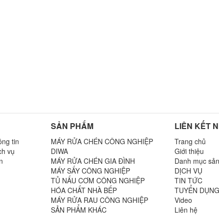
SẢN PHẨM
LIÊN KẾT 
ng tin
MÁY RỬA CHÉN CÔNG NGHIỆP
Trang chủ
ch vụ
DIWA
Giới thiệu
n
MÁY RỬA CHÉN GIA ĐÌNH
Danh mục sả
MÁY SẤY CÔNG NGHIỆP
DỊCH VỤ
TỦ NẤU CƠM CÔNG NGHIỆP
TIN TỨC
n
HÓA CHẤT NHÀ BẾP
TUYỂN DỤN
MÁY RỬA RAU CÔNG NGHIỆP
Video
SẢN PHẨM KHÁC
Liên hệ