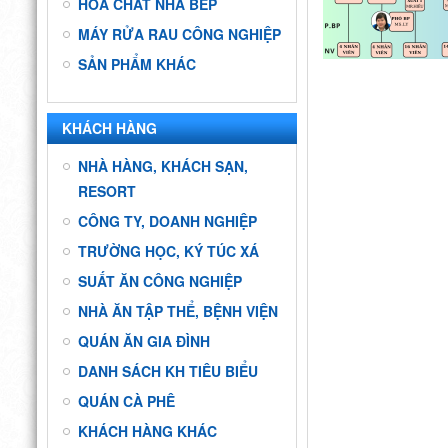
HÓA CHẤT NHÀ BẾP
MÁY RỬA RAU CÔNG NGHIỆP
SẢN PHẨM KHÁC
KHÁCH HÀNG
NHÀ HÀNG, KHÁCH SẠN,
RESORT
CÔNG TY, DOANH NGHIỆP
TRƯỜNG HỌC, KÝ TÚC XÁ
SUẤT ĂN CÔNG NGHIỆP
NHÀ ĂN TẬP THỂ, BỆNH VIỆN
QUÁN ĂN GIA ĐÌNH
DANH SÁCH KH TIÊU BIỂU
QUÁN CÀ PHÊ
KHÁCH HÀNG KHÁC