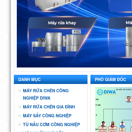
DANH MỤC
PHÓ GIÁM ĐỐC
MÁY RỬA CHÉN CÔNG
NGHIỆP DIWA
MÁY RỬA CHÉN GIA ĐÌNH
MÁY SẤY CÔNG NGHIỆP
TỦ NẤU CƠM CÔNG NGHIỆP