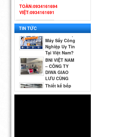
công nghiệp DIWA
TOÀN:0934161694
VIỆT:0934161691
Ở Đâu Chế Tạo
Máy Sấy Công
Nghiệp Uy Tín
TIN TỨC
Tại Việt Nam?
Top 5 Địa Chỉ Đáng Tin Cậy
BNI VIỆT NAM
– CÔNG TY
DIWA GIAO
LƯU CÙNG
QUÝ DOANH NGHIỆP VÀ
Thiết kế bếp
CÁC GIAN HÀNG THAM GIA
một chiều đạt
2026
chuẩn VSATTP
– Gợi ý quy trình & thiết bị
từ chuyên gia DIWA
Công ty Vĩnh
Hoàn tới tham quan nhà
máy sản xuất máy rửa chén
công nghiệp DIWA