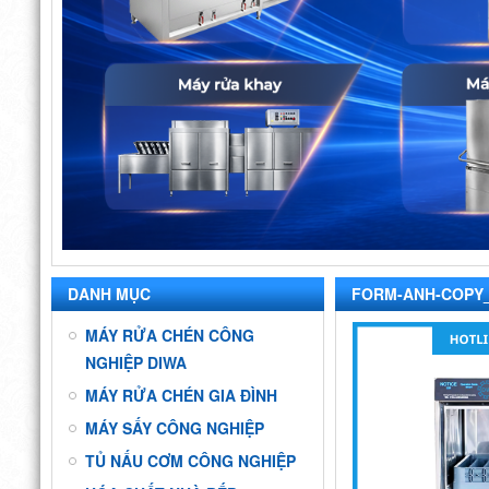
DANH MỤC
FORM-ANH-COPY_
MÁY RỬA CHÉN CÔNG
NGHIỆP DIWA
MÁY RỬA CHÉN GIA ĐÌNH
MÁY SẤY CÔNG NGHIỆP
TỦ NẤU CƠM CÔNG NGHIỆP