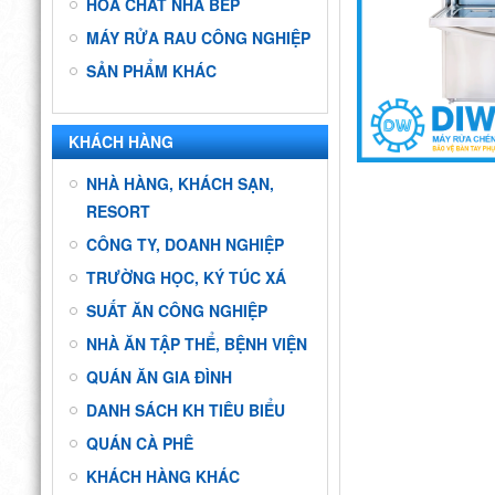
HÓA CHẤT NHÀ BẾP
MÁY RỬA RAU CÔNG NGHIỆP
SẢN PHẨM KHÁC
KHÁCH HÀNG
NHÀ HÀNG, KHÁCH SẠN,
RESORT
CÔNG TY, DOANH NGHIỆP
TRƯỜNG HỌC, KÝ TÚC XÁ
SUẤT ĂN CÔNG NGHIỆP
NHÀ ĂN TẬP THỂ, BỆNH VIỆN
QUÁN ĂN GIA ĐÌNH
DANH SÁCH KH TIÊU BIỂU
QUÁN CÀ PHÊ
KHÁCH HÀNG KHÁC