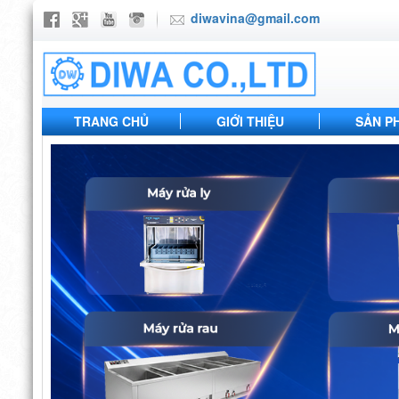
diwavina@gmail.com
TRANG CHỦ
GIỚI THIỆU
SẢN P