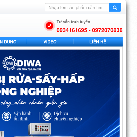
Tư vấn trực tuyến
0934161695 - 0972070838
N DỤNG
VIDEO
LIÊN HỆ