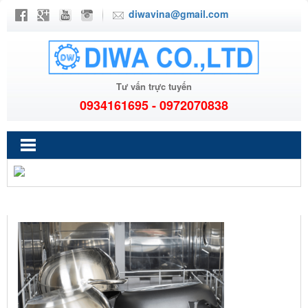
diwavina@gmail.com
Tư vấn trực tuyến
0934161695 - 0972070838
EA01795B-8B0A-4D4A-9F9B-1719F2EFA1B1