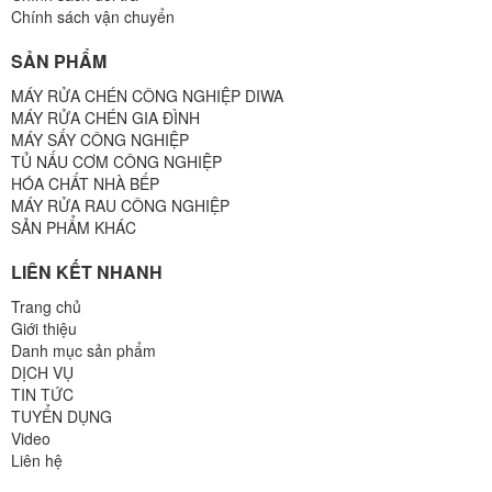
Chính sách vận chuyển
SẢN PHẨM
MÁY RỬA CHÉN CÔNG NGHIỆP DIWA
MÁY RỬA CHÉN GIA ĐÌNH
MÁY SẤY CÔNG NGHIỆP
TỦ NẤU CƠM CÔNG NGHIỆP
HÓA CHẤT NHÀ BẾP
MÁY RỬA RAU CÔNG NGHIỆP
SẢN PHẨM KHÁC
LIÊN KẾT NHANH
Trang chủ
Giới thiệu
Danh mục sản phẩm
DỊCH VỤ
TIN TỨC
TUYỂN DỤNG
Video
Liên hệ