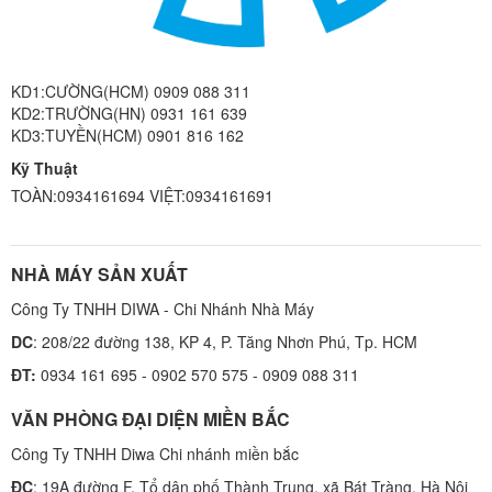
KD1:CƯỜNG(HCM) 0909 088 311
KD2:TRƯỜNG(HN) 0931 161 639
KD3:TUYỀN(HCM) 0901 816 162
Kỹ Thuật
TOÀN:0934161694 VIỆT:0934161691
NHÀ MÁY SẢN XUẤT
Công Ty TNHH DIWA - Chi Nhánh Nhà Máy
DC
: 208/22 đường 138, KP 4, P. Tăng Nhơn Phú, Tp. HCM
ĐT:
0934 161 695 - 0902 570 575 - 0909 088 311
VĂN PHÒNG ĐẠI DIỆN MIỀN BẮC
Công Ty TNHH Diwa Chi nhánh miền bắc
ĐC
: 19A đường F, Tổ dân phố Thành Trung, xã Bát Tràng, Hà Nội