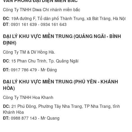
VĂN PHÒNG ĐẠI DIỆN MIỀN BẮC
Công Ty TNHH Diwa Chi nhánh miền bắc
ĐC
: 19A đường F, Tổ dân phố Thành Trung, xã Bát Tràng, Hà Nội
ĐT
: 0931 161 639 - 0934 161 643
ĐẠI LÝ KHU VỰC MIỀN TRUNG (QUẢNG NGÃI - BÌNH
ĐỊNH)
Công Ty TM & DV Hồng Hà.
ĐC
: 15 Phan Chu Trinh, Tp. Quảng Ngãi
ĐT:
0917 786 479 - Mr Đáng
ĐẠI LÝ KHU VỰC MIỀN TRUNG (PHÚ YÊN - KHÁNH
HÒA)
Công Ty TNHH Hoa Khanh
DC:
21 Phú Đông, Phường Tây Nha Trang, TP Nha Trang, tỉnh
Khánh Hòa
ĐT:
0988 877 143 - Mr Quang