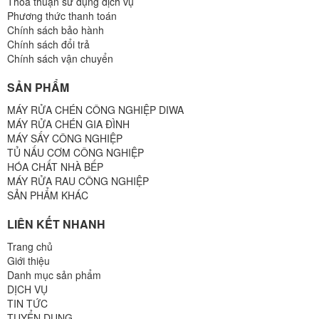
Thoả thuận sử dụng dịch vụ
Phương thức thanh toán
Chính sách bảo hành
Chính sách đổi trả
Chính sách vận chuyển
SẢN PHẨM
MÁY RỬA CHÉN CÔNG NGHIỆP DIWA
MÁY RỬA CHÉN GIA ĐÌNH
MÁY SẤY CÔNG NGHIỆP
TỦ NẤU CƠM CÔNG NGHIỆP
HÓA CHẤT NHÀ BẾP
MÁY RỬA RAU CÔNG NGHIỆP
SẢN PHẨM KHÁC
LIÊN KẾT NHANH
Trang chủ
Giới thiệu
Danh mục sản phẩm
DỊCH VỤ
TIN TỨC
TUYỂN DỤNG