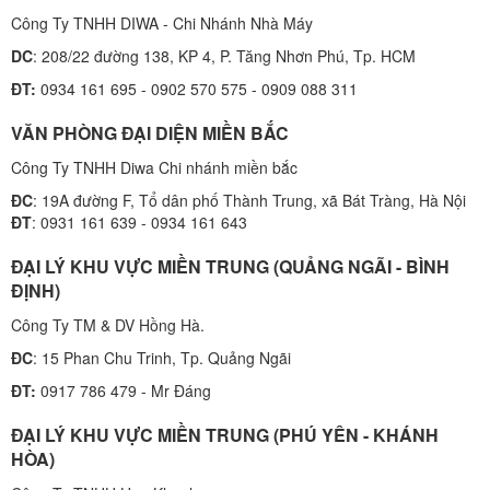
Công Ty TNHH DIWA - Chi Nhánh Nhà Máy
DC
: 208/22 đường 138, KP 4, P. Tăng Nhơn Phú, Tp. HCM
ĐT:
0934 161 695 - 0902 570 575 - 0909 088 311
VĂN PHÒNG ĐẠI DIỆN MIỀN BẮC
Công Ty TNHH Diwa Chi nhánh miền bắc
ĐC
: 19A đường F, Tổ dân phố Thành Trung, xã Bát Tràng, Hà Nội
ĐT
: 0931 161 639 - 0934 161 643
ĐẠI LÝ KHU VỰC MIỀN TRUNG (QUẢNG NGÃI - BÌNH
ĐỊNH)
Công Ty TM & DV Hồng Hà.
ĐC
: 15 Phan Chu Trinh, Tp. Quảng Ngãi
ĐT:
0917 786 479 - Mr Đáng
ĐẠI LÝ KHU VỰC MIỀN TRUNG (PHÚ YÊN - KHÁNH
HÒA)