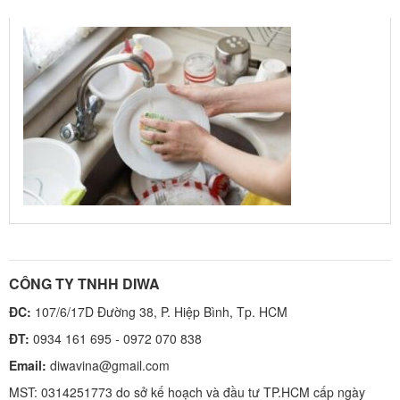
CACH-RUA-BAT-AN-TOAN-HIEU-QUA-400×266 (1)
CÔNG TY TNHH DIWA
ĐC:
107/6/17D Đường 38, P. Hiệp Bình, Tp. HCM
ĐT:
0934 161 695 - 0972 070 838
Email:
diwavina@gmail.com
MST: 0314251773 do sở kế hoạch và đầu tư TP.HCM cấp ngày