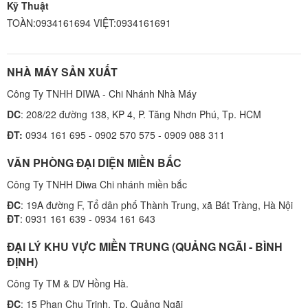
Kỹ Thuật
TOÀN:0934161694 VIỆT:0934161691
NHÀ MÁY SẢN XUẤT
Công Ty TNHH DIWA - Chi Nhánh Nhà Máy
DC
: 208/22 đường 138, KP 4, P. Tăng Nhơn Phú, Tp. HCM
ĐT:
0934 161 695 - 0902 570 575 - 0909 088 311
VĂN PHÒNG ĐẠI DIỆN MIỀN BẮC
Công Ty TNHH Diwa Chi nhánh miền bắc
ĐC
: 19A đường F, Tổ dân phố Thành Trung, xã Bát Tràng, Hà Nội
ĐT
: 0931 161 639 - 0934 161 643
ĐẠI LÝ KHU VỰC MIỀN TRUNG (QUẢNG NGÃI - BÌNH
ĐỊNH)
Công Ty TM & DV Hồng Hà.
ĐC
: 15 Phan Chu Trinh, Tp. Quảng Ngãi