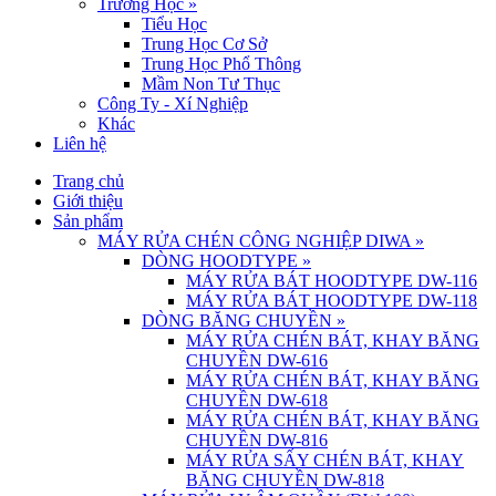
Trường Học
»
Tiểu Học
Trung Học Cơ Sở
Trung Học Phổ Thông
Mầm Non Tư Thục
Công Ty - Xí Nghiệp
Khác
Liên hệ
Trang chủ
Giới thiệu
Sản phẩm
MÁY RỬA CHÉN CÔNG NGHIỆP DIWA
»
DÒNG HOODTYPE
»
MÁY RỬA BÁT HOODTYPE DW-116
MÁY RỬA BÁT HOODTYPE DW-118
DÒNG BĂNG CHUYỀN
»
MÁY RỬA CHÉN BÁT, KHAY BĂNG
CHUYỀN DW-616
MÁY RỬA CHÉN BÁT, KHAY BĂNG
CHUYỀN DW-618
MÁY RỬA CHÉN BÁT, KHAY BĂNG
CHUYỀN DW-816
MÁY RỬA SẤY CHÉN BÁT, KHAY
BĂNG CHUYỀN DW-818