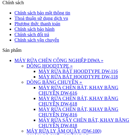
Chính sách
Chính sách bảo mật thông tin
Thoả thuận sử dụng dịch vụ
Phương thức thanh toán
Chính sách bảo hành
Chính sách đổi trả
Chính sách vận chuyển
Sản phẩm
MÁY RỬA CHÉN CÔNG NGHIỆP DIWA
»
DÒNG HOODTYPE
»
MÁY RỬA BÁT HOODTYPE DW-116
MÁY RỬA BÁT HOODTYPE DW-118
DÒNG BĂNG CHUYỀN
»
MÁY RỬA CHÉN BÁT, KHAY BĂNG
CHUYỀN DW-616
MÁY RỬA CHÉN BÁT, KHAY BĂNG
CHUYỀN DW-618
MÁY RỬA CHÉN BÁT, KHAY BĂNG
CHUYỀN DW-816
MÁY RỬA SẤY CHÉN BÁT, KHAY BĂNG
CHUYỀN DW-818
MÁY RỬA LY ÂM QUẦY (DW-100)