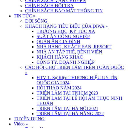
CHÍNH SÁCH VẬN CHUYỂN
CHÍNH SÁCH ĐỔI TRẢ
CHÍNH SÁCH BẢO MẬT THÔNG TIN
TIN TỨC
»
ĐỜI SỐNG
KHÁCH HÀNG TIÊU BIỂU CỦA DIWA
»
TRƯỜNG HỌC, KÝ TÚC XÁ
SUẤT ĂN CÔNG NGHIỆP
QUÁN ĂN GIA ĐÌNH
NHÀ HÀNG, KHÁCH SẠN, RESORT
NHÀ ĂN TẬP THỂ, BỆNH VIỆN
KHÁCH HÀNG KHÁC
CÔNG TY, DOANH NGHIỆP
CÁC HỘI CHỢ TRIỂN LÃM TRÊN TOÀN QUỐC
»
HTV 1- Sự Kiện THƯƠNG HIỆU UY TÍN
QUỐC GIA 2024
HỘI THẢO NĂM 2024
TRIỂN LÃM TẠI TPHCM 2023
TRIỂN LÃM TẠI LỄ HỘI ẨM THỰC NINH
THUẬN
TRIỂN LÃM TẠI HÀ NỘI 2021
TRIỂN LÃM TẠI ĐÀ NẴNG 2022
TUYỂN DỤNG
Video
»