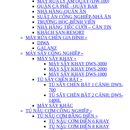
MÁY RỬA LY ÂM QUẦY (DW-100)
QUÁN CÀ PHÊ - QUẦY BAR
NHÀ HÀNG-QUÁN ĂN
SUẤT ĂN CÔNG NGHIỆP-NHÀ ĂN
TRƯỜNG HỌC-BỆNH VIỆN
NHÀ HÀNG TIỆC CƯỚI -- CĂN TIN
KHÁCH SẠN-RESORT
MÁY RỬA CHÉN GIA ĐÌNH
»
DIWA
GALANZ
MÁY SẤY CÔNG NGHIỆP
»
MÁY SẤY KHAY
»
MÁY SẤY KHAY DWS-3000
MÁY SẤY KHAY DWS-2000
MÁY SẤY KHAY DWS-1000
TỦ SẤY CHÉN BÁT
»
TỦ SẤY CHÉN BÁT 1 CÁNH: DWS-
700
TỦ SẤY CHÉN BÁT 2 CÁNH: DWS-
1400L
MÁY SẤY KHÁC
TỦ NẤU CƠM CÔNG NGHIỆP
»
TỦ NẤU CƠM BẰNG ĐIỆN
»
TỦ NẤU CƠM ĐIỆN 6 KHAY
TỦ NẤU CƠM ĐIỆN 8 KHAY