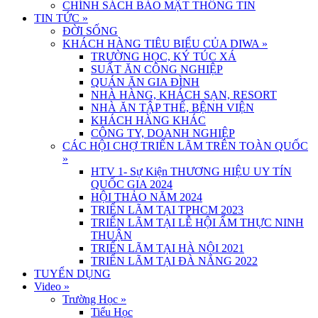
CHÍNH SÁCH BẢO MẬT THÔNG TIN
TIN TỨC
»
ĐỜI SỐNG
KHÁCH HÀNG TIÊU BIỂU CỦA DIWA
»
TRƯỜNG HỌC, KÝ TÚC XÁ
SUẤT ĂN CÔNG NGHIỆP
QUÁN ĂN GIA ĐÌNH
NHÀ HÀNG, KHÁCH SẠN, RESORT
NHÀ ĂN TẬP THỂ, BỆNH VIỆN
KHÁCH HÀNG KHÁC
CÔNG TY, DOANH NGHIỆP
CÁC HỘI CHỢ TRIỂN LÃM TRÊN TOÀN QUỐC
»
HTV 1- Sự Kiện THƯƠNG HIỆU UY TÍN
QUỐC GIA 2024
HỘI THẢO NĂM 2024
TRIỂN LÃM TẠI TPHCM 2023
TRIỂN LÃM TẠI LỄ HỘI ẨM THỰC NINH
THUẬN
TRIỂN LÃM TẠI HÀ NỘI 2021
TRIỂN LÃM TẠI ĐÀ NẴNG 2022
TUYỂN DỤNG
Video
»
Trường Học
»
Tiểu Học