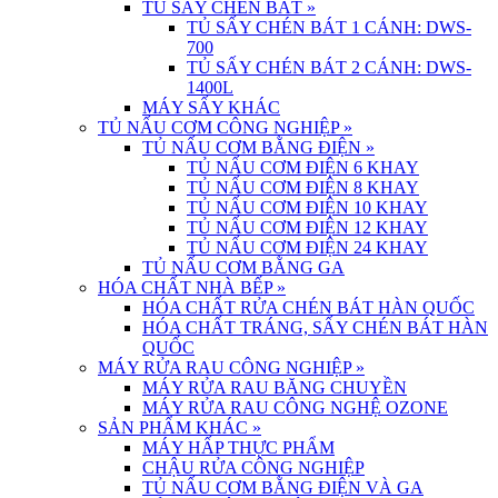
TỦ SẤY CHÉN BÁT
»
TỦ SẤY CHÉN BÁT 1 CÁNH: DWS-
700
TỦ SẤY CHÉN BÁT 2 CÁNH: DWS-
1400L
MÁY SẤY KHÁC
TỦ NẤU CƠM CÔNG NGHIỆP
»
TỦ NẤU CƠM BẰNG ĐIỆN
»
TỦ NẤU CƠM ĐIỆN 6 KHAY
TỦ NẤU CƠM ĐIỆN 8 KHAY
TỦ NẤU CƠM ĐIỆN 10 KHAY
TỦ NẤU CƠM ĐIỆN 12 KHAY
TỦ NẤU CƠM ĐIỆN 24 KHAY
TỦ NẤU CƠM BẰNG GA
HÓA CHẤT NHÀ BẾP
»
HÓA CHẤT RỬA CHÉN BÁT HÀN QUỐC
HÓA CHẤT TRÁNG, SẤY CHÉN BÁT HÀN
QUỐC
MÁY RỬA RAU CÔNG NGHIỆP
»
MÁY RỬA RAU BĂNG CHUYỀN
MÁY RỬA RAU CÔNG NGHỆ OZONE
SẢN PHẨM KHÁC
»
MÁY HẤP THỰC PHẨM
CHẬU RỬA CÔNG NGHIỆP
TỦ NẤU CƠM BẰNG ĐIỆN VÀ GA