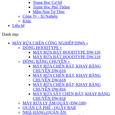
Trung Học Cơ Sở
Trung Học Phổ Thông
Mầm Non Tư Thục
Công Ty - Xí Nghiệp
Khác
Liên hệ
Danh mục
MÁY RỬA CHÉN CÔNG NGHIỆP DIWA
»
DÒNG HOODTYPE
»
MÁY RỬA BÁT HOODTYPE DW-116
MÁY RỬA BÁT HOODTYPE DW-118
DÒNG BĂNG CHUYỀN
»
MÁY RỬA CHÉN BÁT, KHAY BĂNG
CHUYỀN DW-616
MÁY RỬA CHÉN BÁT, KHAY BĂNG
CHUYỀN DW-618
MÁY RỬA CHÉN BÁT, KHAY BĂNG
CHUYỀN DW-816
MÁY RỬA SẤY CHÉN BÁT, KHAY BĂNG
CHUYỀN DW-818
MÁY RỬA LY ÂM QUẦY (DW-100)
QUÁN CÀ PHÊ - QUẦY BAR
NHÀ HÀNG-QUÁN ĂN