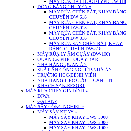
MÁY RỬA BÁT HOODTYPE DW-118
DÒNG BĂNG CHUYỀN
»
MÁY RỬA CHÉN BÁT, KHAY BĂNG
CHUYỀN DW-616
MÁY RỬA CHÉN BÁT, KHAY BĂNG
CHUYỀN DW-618
MÁY RỬA CHÉN BÁT, KHAY BĂNG
CHUYỀN DW-816
MÁY RỬA SẤY CHÉN BÁT, KHAY
BĂNG CHUYỀN DW-818
MÁY RỬA LY ÂM QUẦY (DW-100)
QUÁN CÀ PHÊ - QUẦY BAR
NHÀ HÀNG-QUÁN ĂN
SUẤT ĂN CÔNG NGHIỆP-NHÀ ĂN
TRƯỜNG HỌC-BỆNH VIỆN
NHÀ HÀNG TIỆC CƯỚI -- CĂN TIN
KHÁCH SẠN-RESORT
MÁY RỬA CHÉN GIA ĐÌNH
»
DIWA
GALANZ
MÁY SẤY CÔNG NGHIỆP
»
MÁY SẤY KHAY
»
MÁY SẤY KHAY DWS-3000
MÁY SẤY KHAY DWS-2000
MÁY SẤY KHAY DWS-1000