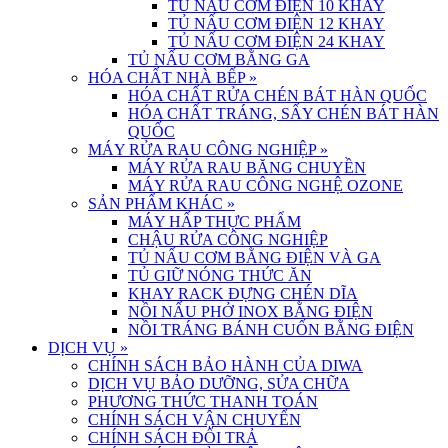
TỦ NẤU CƠM ĐIỆN 10 KHAY
TỦ NẤU CƠM ĐIỆN 12 KHAY
TỦ NẤU CƠM ĐIỆN 24 KHAY
TỦ NẤU CƠM BẰNG GA
HÓA CHẤT NHÀ BẾP
»
HÓA CHẤT RỬA CHÉN BÁT HÀN QUỐC
HÓA CHẤT TRÁNG, SẤY CHÉN BÁT HÀN
QUỐC
MÁY RỬA RAU CÔNG NGHIỆP
»
MÁY RỬA RAU BĂNG CHUYỀN
MÁY RỬA RAU CÔNG NGHỆ OZONE
SẢN PHẨM KHÁC
»
MÁY HẤP THỰC PHẨM
CHẬU RỬA CÔNG NGHIỆP
TỦ NẤU CƠM BẰNG ĐIỆN VÀ GA
TỦ GIỮ NÓNG THỨC ĂN
KHAY RACK ĐỰNG CHÉN DĨA
NỒI NẤU PHỞ INOX BẰNG ĐIỆN
NỒI TRÁNG BÁNH CUỐN BẰNG ĐIỆN
DỊCH VỤ
»
CHÍNH SÁCH BẢO HÀNH CỦA DIWA
DỊCH VỤ BẢO DƯỠNG, SỬA CHỮA
PHƯƠNG THỨC THANH TOÁN
CHÍNH SÁCH VẬN CHUYỂN
CHÍNH SÁCH ĐỔI TRẢ