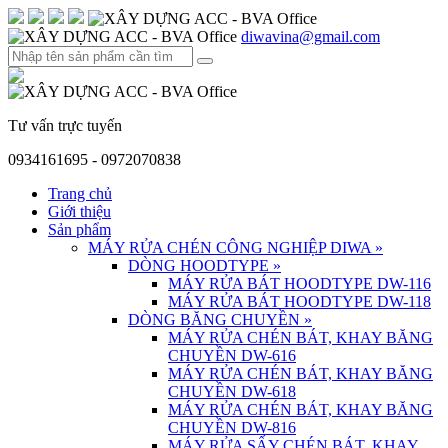
diwavina@gmail.com
Tư vấn trực tuyến
0934161695 - 0972070838
Trang chủ
Giới thiệu
Sản phẩm
MÁY RỬA CHÉN CÔNG NGHIỆP DIWA
»
DÒNG HOODTYPE
»
MÁY RỬA BÁT HOODTYPE DW-116
MÁY RỬA BÁT HOODTYPE DW-118
DÒNG BĂNG CHUYỀN
»
MÁY RỬA CHÉN BÁT, KHAY BĂNG
CHUYỀN DW-616
MÁY RỬA CHÉN BÁT, KHAY BĂNG
CHUYỀN DW-618
MÁY RỬA CHÉN BÁT, KHAY BĂNG
CHUYỀN DW-816
MÁY RỬA SẤY CHÉN BÁT, KHAY