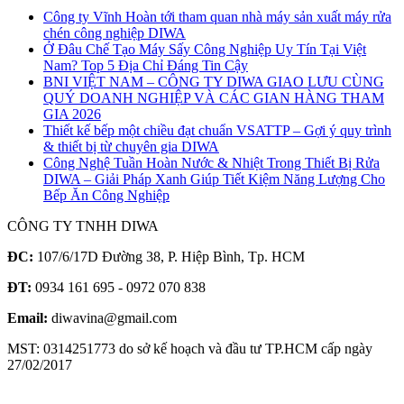
Công ty Vĩnh Hoàn tới tham quan nhà máy sản xuất máy rửa
chén công nghiệp DIWA
Ở Đâu Chế Tạo Máy Sấy Công Nghiệp Uy Tín Tại Việt
Nam? Top 5 Địa Chỉ Đáng Tin Cậy
BNI VIỆT NAM – CÔNG TY DIWA GIAO LƯU CÙNG
QUÝ DOANH NGHIỆP VÀ CÁC GIAN HÀNG THAM
GIA 2026
Thiết kế bếp một chiều đạt chuẩn VSATTP – Gợi ý quy trình
& thiết bị từ chuyên gia DIWA
Công Nghệ Tuần Hoàn Nước & Nhiệt Trong Thiết Bị Rửa
DIWA – Giải Pháp Xanh Giúp Tiết Kiệm Năng Lượng Cho
Bếp Ăn Công Nghiệp
CÔNG TY TNHH DIWA
ĐC:
107/6/17D Đường 38, P. Hiệp Bình, Tp. HCM
ĐT:
0934 161 695 - 0972 070 838
Email:
diwavina@gmail.com
MST: 0314251773 do sở kế hoạch và đầu tư TP.HCM cấp ngày
27/02/2017