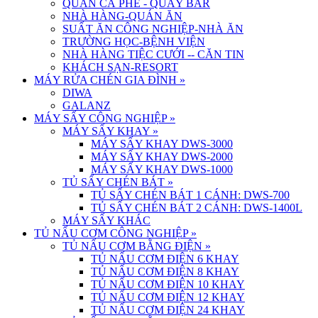
QUÁN CÀ PHÊ - QUẦY BAR
NHÀ HÀNG-QUÁN ĂN
SUẤT ĂN CÔNG NGHIỆP-NHÀ ĂN
TRƯỜNG HỌC-BỆNH VIỆN
NHÀ HÀNG TIỆC CƯỚI -- CĂN TIN
KHÁCH SẠN-RESORT
MÁY RỬA CHÉN GIA ĐÌNH
»
DIWA
GALANZ
MÁY SẤY CÔNG NGHIỆP
»
MÁY SẤY KHAY
»
MÁY SẤY KHAY DWS-3000
MÁY SẤY KHAY DWS-2000
MÁY SẤY KHAY DWS-1000
TỦ SẤY CHÉN BÁT
»
TỦ SẤY CHÉN BÁT 1 CÁNH: DWS-700
TỦ SẤY CHÉN BÁT 2 CÁNH: DWS-1400L
MÁY SẤY KHÁC
TỦ NẤU CƠM CÔNG NGHIỆP
»
TỦ NẤU CƠM BẰNG ĐIỆN
»
TỦ NẤU CƠM ĐIỆN 6 KHAY
TỦ NẤU CƠM ĐIỆN 8 KHAY
TỦ NẤU CƠM ĐIỆN 10 KHAY
TỦ NẤU CƠM ĐIỆN 12 KHAY
TỦ NẤU CƠM ĐIỆN 24 KHAY