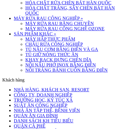
HÓA CHẤT RỬA CHÉN BÁT HÀN QUỐC
HÓA CHẤT TRÁNG, SẤY CHÉN BÁT HÀN
QUỐC
MÁY RỬA RAU CÔNG NGHIỆP
»
MÁY RỬA RAU BĂNG CHUYỀN
MÁY RỬA RAU CÔNG NGHỆ OZONE
SẢN PHẨM KHÁC
»
MÁY HẤP THỰC PHẨM
CHẬU RỬA CÔNG NGHIỆP
TỦ NẤU CƠM BẰNG ĐIỆN VÀ GA
TỦ GIỮ NÓNG THỨC ĂN
KHAY RACK ĐỰNG CHÉN DĨA
NỒI NẤU PHỞ INOX BẰNG ĐIỆN
NỒI TRÁNG BÁNH CUỐN BẰNG ĐIỆN
Khách hàng
NHÀ HÀNG, KHÁCH SẠN, RESORT
CÔNG TY, DOANH NGHIỆP
TRƯỜNG HỌC, KÝ TÚC XÁ
SUẤT ĂN CÔNG NGHIỆP
NHÀ ĂN TẬP THỂ, BỆNH VIỆN
QUÁN ĂN GIA ĐÌNH
DANH SÁCH KH TIÊU BIỂU
QUÁN CÀ PHÊ