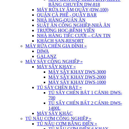
BĂNG CHUYỀN DW-818
MÁY RỬA LY ÂM QUẦY (DW-100)
QUÁN CÀ PHÊ - QUẦY BAR
NHÀ HÀNG-QUÁN ĂN
SUẤT ĂN CÔNG NGHIỆP-NHÀ ĂN
TRƯỜNG HỌC-BỆNH VIỆN
NHÀ HÀNG TIỆC CƯỚI -- CĂN TIN
KHÁCH SẠN-RESORT
MÁY RỬA CHÉN GIA ĐÌNH
»
DIWA
GALANZ
MÁY SẤY CÔNG NGHIỆP
»
MÁY SẤY KHAY
»
MÁY SẤY KHAY DWS-3000
MÁY SẤY KHAY DWS-2000
MÁY SẤY KHAY DWS-1000
TỦ SẤY CHÉN BÁT
»
TỦ SẤY CHÉN BÁT 1 CÁNH: DWS-
700
TỦ SẤY CHÉN BÁT 2 CÁNH: DWS-
1400L
MÁY SẤY KHÁC
TỦ NẤU CƠM CÔNG NGHIỆP
»
TỦ NẤU CƠM BẰNG ĐIỆN
»
TỦ NẤU CƠM ĐIỆN 6 KHAY