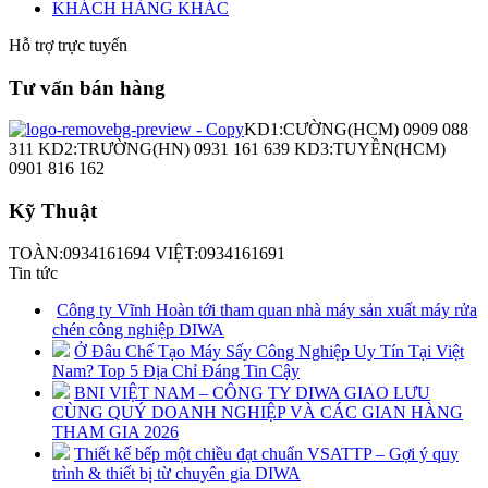
KHÁCH HÀNG KHÁC
Hỗ trợ trực tuyến
Tư vấn bán hàng
KD1:CƯỜNG(HCM) 0909 088
311 KD2:TRƯỜNG(HN) 0931 161 639 KD3:TUYỀN(HCM)
0901 816 162
Kỹ Thuật
TOÀN:0934161694 VIỆT:0934161691
Tin tức
Công ty Vĩnh Hoàn tới tham quan nhà máy sản xuất máy rửa
chén công nghiệp DIWA
Ở Đâu Chế Tạo Máy Sấy Công Nghiệp Uy Tín Tại Việt
Nam? Top 5 Địa Chỉ Đáng Tin Cậy
BNI VIỆT NAM – CÔNG TY DIWA GIAO LƯU
CÙNG QUÝ DOANH NGHIỆP VÀ CÁC GIAN HÀNG
THAM GIA 2026
Thiết kế bếp một chiều đạt chuẩn VSATTP – Gợi ý quy
trình & thiết bị từ chuyên gia DIWA