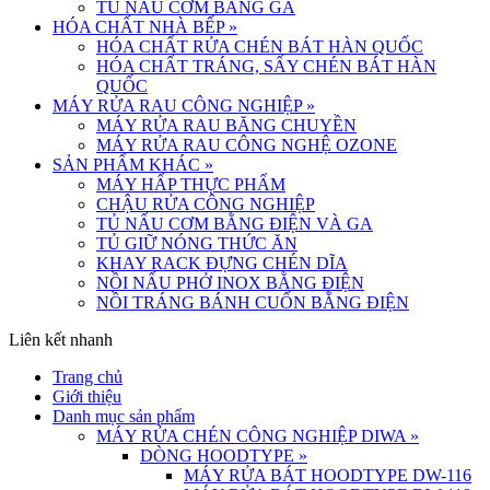
TỦ NẤU CƠM BẰNG GA
HÓA CHẤT NHÀ BẾP
»
HÓA CHẤT RỬA CHÉN BÁT HÀN QUỐC
HÓA CHẤT TRÁNG, SẤY CHÉN BÁT HÀN
QUỐC
MÁY RỬA RAU CÔNG NGHIỆP
»
MÁY RỬA RAU BĂNG CHUYỀN
MÁY RỬA RAU CÔNG NGHỆ OZONE
SẢN PHẨM KHÁC
»
MÁY HẤP THỰC PHẨM
CHẬU RỬA CÔNG NGHIỆP
TỦ NẤU CƠM BẰNG ĐIỆN VÀ GA
TỦ GIỮ NÓNG THỨC ĂN
KHAY RACK ĐỰNG CHÉN DĨA
NỒI NẤU PHỞ INOX BẰNG ĐIỆN
NỒI TRÁNG BÁNH CUỐN BẰNG ĐIỆN
Liên kết nhanh
Trang chủ
Giới thiệu
Danh mục sản phẩm
MÁY RỬA CHÉN CÔNG NGHIỆP DIWA
»
DÒNG HOODTYPE
»
MÁY RỬA BÁT HOODTYPE DW-116