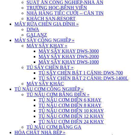
SUẤT ĂN CÔNG NGHIỆP-NHÀ ĂN
TRƯỜNG HỌC-BỆNH VIỆN
NHÀ HÀNG TIỆC CƯỚI -- CĂN TIN
KHÁCH SẠN-RESORT
MÁY RỬA CHÉN GIA ĐÌNH
»
DIWA
GALANZ
MÁY SẤY CÔNG NGHIỆP
»
MÁY SẤY KHAY
»
MÁY SẤY KHAY DWS-3000
MÁY SẤY KHAY DWS-2000
MÁY SẤY KHAY DWS-1000
TỦ SẤY CHÉN BÁT
»
TỦ SẤY CHÉN BÁT 1 CÁNH: DWS-700
TỦ SẤY CHÉN BÁT 2 CÁNH: DWS-1400L
MÁY SẤY KHÁC
TỦ NẤU CƠM CÔNG NGHIỆP
»
TỦ NẤU CƠM BẰNG ĐIỆN
»
TỦ NẤU CƠM ĐIỆN 6 KHAY
TỦ NẤU CƠM ĐIỆN 8 KHAY
TỦ NẤU CƠM ĐIỆN 10 KHAY
TỦ NẤU CƠM ĐIỆN 12 KHAY
TỦ NẤU CƠM ĐIỆN 24 KHAY
TỦ NẤU CƠM BẰNG GA
HÓA CHẤT NHÀ BẾP
»