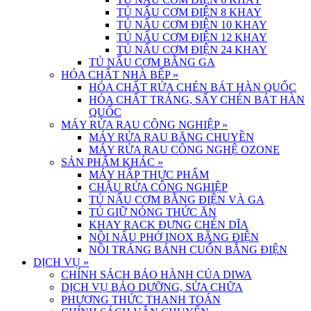
TỦ NẤU CƠM ĐIỆN 8 KHAY
TỦ NẤU CƠM ĐIỆN 10 KHAY
TỦ NẤU CƠM ĐIỆN 12 KHAY
TỦ NẤU CƠM ĐIỆN 24 KHAY
TỦ NẤU CƠM BẰNG GA
HÓA CHẤT NHÀ BẾP
»
HÓA CHẤT RỬA CHÉN BÁT HÀN QUỐC
HÓA CHẤT TRÁNG, SẤY CHÉN BÁT HÀN
QUỐC
MÁY RỬA RAU CÔNG NGHIỆP
»
MÁY RỬA RAU BĂNG CHUYỀN
MÁY RỬA RAU CÔNG NGHỆ OZONE
SẢN PHẨM KHÁC
»
MÁY HẤP THỰC PHẨM
CHẬU RỬA CÔNG NGHIỆP
TỦ NẤU CƠM BẰNG ĐIỆN VÀ GA
TỦ GIỮ NÓNG THỨC ĂN
KHAY RACK ĐỰNG CHÉN DĨA
NỒI NẤU PHỞ INOX BẰNG ĐIỆN
NỒI TRÁNG BÁNH CUỐN BẰNG ĐIỆN
DỊCH VỤ
»
CHÍNH SÁCH BẢO HÀNH CỦA DIWA
DỊCH VỤ BẢO DƯỠNG, SỬA CHỮA
PHƯƠNG THỨC THANH TOÁN