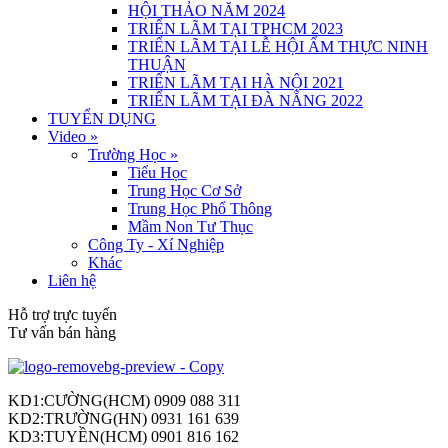
HỘI THẢO NĂM 2024
TRIỂN LÃM TẠI TPHCM 2023
TRIỂN LÃM TẠI LỄ HỘI ẨM THỰC NINH
THUẬN
TRIỂN LÃM TẠI HÀ NỘI 2021
TRIỂN LÃM TẠI ĐÀ NẴNG 2022
TUYỂN DỤNG
Video
»
Trường Học
»
Tiểu Học
Trung Học Cơ Sở
Trung Học Phổ Thông
Mầm Non Tư Thục
Công Ty - Xí Nghiệp
Khác
Liên hệ
Hỗ trợ trực tuyến
Tư vấn bán hàng
KD1:CƯỜNG(HCM) 0909 088 311
KD2:TRƯỜNG(HN) 0931 161 639
KD3:TUYỀN(HCM) 0901 816 162