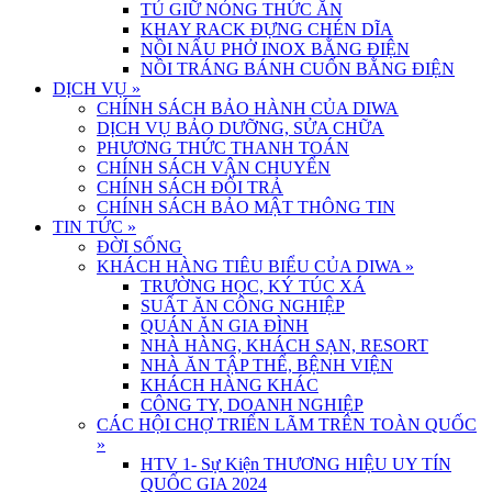
TỦ GIỮ NÓNG THỨC ĂN
KHAY RACK ĐỰNG CHÉN DĨA
NỒI NẤU PHỞ INOX BẰNG ĐIỆN
NỒI TRÁNG BÁNH CUỐN BẰNG ĐIỆN
DỊCH VỤ
»
CHÍNH SÁCH BẢO HÀNH CỦA DIWA
DỊCH VỤ BẢO DƯỠNG, SỬA CHỮA
PHƯƠNG THỨC THANH TOÁN
CHÍNH SÁCH VẬN CHUYỂN
CHÍNH SÁCH ĐỔI TRẢ
CHÍNH SÁCH BẢO MẬT THÔNG TIN
TIN TỨC
»
ĐỜI SỐNG
KHÁCH HÀNG TIÊU BIỂU CỦA DIWA
»
TRƯỜNG HỌC, KÝ TÚC XÁ
SUẤT ĂN CÔNG NGHIỆP
QUÁN ĂN GIA ĐÌNH
NHÀ HÀNG, KHÁCH SẠN, RESORT
NHÀ ĂN TẬP THỂ, BỆNH VIỆN
KHÁCH HÀNG KHÁC
CÔNG TY, DOANH NGHIỆP
CÁC HỘI CHỢ TRIỂN LÃM TRÊN TOÀN QUỐC
»
HTV 1- Sự Kiện THƯƠNG HIỆU UY TÍN
QUỐC GIA 2024